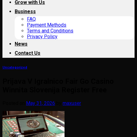
Grow with Us
Business
FAQ
Payment Methods
Terms and Conditions
Privacy Policy
News
Contact Us
Uncategorized
Prijava V Igralnico Fair Go Casino
Winnita Slovenija Register Free
Posted on
May 31, 2026
by
maxuser