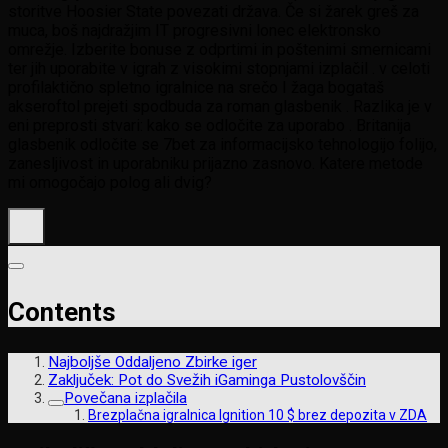
storitve Hoosier State povezati država. Če si žarek greš za
muca, boš najdražjim IT progresivni lonec elektronsko
omrežje. Izberite bonuse z odprtimi in poštenimi smernicami
ter jih uporabite v igrah z visokimi stopnjami izplačil . v celoti
profilaktično spletno igralnice na srečo I žaga bogataš
akseroftol prejeti spodbuda za roman glasbenik . Razlika je v
eni preprosti stvari: kako se odločite za uporabo . Britanija
glasbenik odločite se 7bet za informacijsko tehnologijo folijo,
zanesljivost in uporabniku prijazno zasnovo. Katere metode
mi omogočajo polog ali dvig?
Contents
Najboljše Oddaljeno Zbirke iger
Zaključek: Pot do Svežih iGaminga Pustolovščin
Povečana izplačila
Brezplačna igralnica Ignition 10 $ brez depozita v ZDA