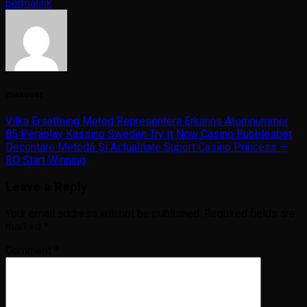
permalink
.
maxuser
Vilka Ersättning Metod Representera Erkänns Atomnummer
85 Peraplay Kassino Sweden Try It Now Casino Bubblesbet
Decontare Metodă Și Actualitate Suport Casino Princess —
RO Start Winning
Leave a Reply
Your email address will not be published.
Required fields are
marked
*
Comment
*