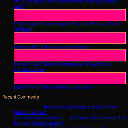
Hry s vysokým RTP na Obleciemsa: Kde nájsť lepšie
kurzy
06
Aug
PSK Reload Bonus naspram Welcome Bonusa: Što ih
razlikuje?
06
Aug
Arctic bet Reddit og forum omdømme
06
Aug
Estratto Conto Bancario Digitale per la Verifica di
Legiano Casino
05
Aug
Best Time to Play Unlimluck Live Games
Recent Comments
Momi Lash
on
Are Eyelash Extensions Bad For Your
Natural Lashes?
izmir evden eve nakliyat
on
Are Eyelash Extensions Bad
For Your Natural Lashes?