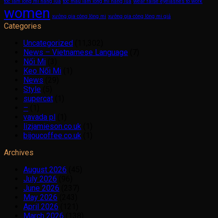
tóc làm lông mi hàng lùa
tóc màu làm lông mi hàng lùa
wear false eyelashes to work
women
xưởng gia công lông mi
xưởng gia công lông mi giả
Categories
Uncategorized
(11,302)
News – Vietnamese Language
(7)
Nối Mi
(3)
Keo Nối Mi
(1)
News
(29)
Style
(5)
supercat
(1)
–
(1)
vavada pl
(1)
lizjamieson.co.uk
(1)
bijoucoffee.co.uk
(1)
Archives
August 2026
(45)
July 2026
(96)
June 2026
(237)
May 2026
(243)
April 2026
(121)
March 2026
(138)