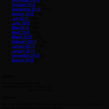
November 2015
(172)
October 2015
(192)
September 2015
(191)
August 2015
(186)
July 2015
(188)
June 2015
(183)
May 2015
(188)
April 2015
(205)
March 2015
(190)
February 2015
(176)
January 2015
(179)
January 2014
(1)
December 2013
(2)
August 2013
(2)
Contact
Email: info@momilash.co.kr
Hotline/WhatsApp: +82-10-5847-1720
+82-10-7775-1720
Address
No. 37 Lai Thieu Street, An Phat Commercial Housing Area, Lai Thieu Ward,
Thuan An City, Binh Duong Province, Vietnam