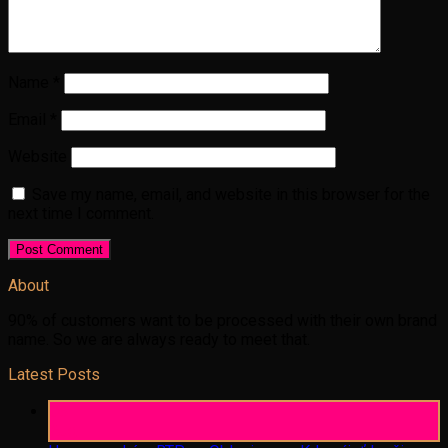
Name
*
Email
*
Website
Save my name, email, and website in this browser for the
next time I comment.
About
90% of customers want to be processed with their own brand
name. So we are always ready to meet that.
Latest Posts
06
Aug