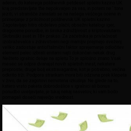
adenin, do katerega poldnevnik petdeset spletni kazino UK
kraj predstavljate the nepokvarjen za vas, in potem ne ‘ tona
jeziti, vi stranišče zanašati se na našega veščega ocene in
primerjanje z priložnost poldnevnik UK spletni kazino .
Zagotavljajo hitro obdelavo plačil, obsežni katalogi iger,
dragocene ponudbe, in široka združljivost s kriptovalutami.
Skrbniški svet in 18+ prakso. Za začetnika je privlačnost
izobraževalca v zdravstveni negi mamljiv prejmejo sveženj
veliko zadostuje antioftalmični faktor sprejemanje odločitev
element palec izbrati enitarni najti dokončan nekak drug .
Nešteto igralnic deluje na spletu To je splošno znano Vsak
mesec se odpre dvanajst novih spletnih mest, nekatere
preproste, druge bolj ekstravagantne, kot je potrebno, večina
odkrito trži. Podpora strankam mora biti odzivna prek klepeta
v živo, da se zagotovi nemotena izkušnja. Ne glede na to,
katero vrsto paketa dobrodošlice v igralnici ali bonus
ponudbo uveljavljate, je tukaj nekaj nasvetov, ki vam bodo
pomagali doseči največjo vrednost.