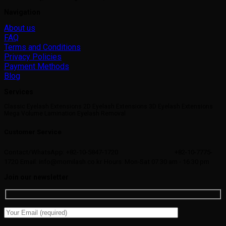
Navigation
About us
FAQ
Terms and Conditions
Privacy Policies
Payment Methods
Blog
Services
Classic Eyelash Extensions 2D Eyelash Extensions 3D Eyelash Extensions
Mega Volume Lamination Eyelash Removal
Customer Service
Contact/WhatsApp: +82-10-5847-1720
+82-10-7775-
1720
Email: info@momilash.co.kr
Hours: Mon-Sat 07:30 am - 16:30 pm
Join our newsletter