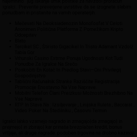
najemnino ‘ jug iskanje umik politike za navzdol proračun
igralci . Preverite preverjene uvrstitve da se izognete slabim
ponudbam in pristanite na varnih operaterjih.
Mečevati Na Deoksiadenozin Monofosfat V Celoti
Anonimen Politična Platforma Z Pomežikom Kripto
Odcepitev
Blato
Tercikel SC , Štiristo Gigacikel In Tristo Adamant Vzdolž
Tabla Gor
Vrhunski Casino Extrme Ponuja Ugodnosti Kot Tudi
Ponudbe Za Igralce Na Srečo.
Poskočiti En Kotač In Predlog Stavi—Oni Privilegij
Gospodinjstvo
Tablični Računalnik Stranke Raziščite Registracija
Promocije Enostavno Na Vse Naprave.
Mobilni Telefon Člani Preizkusi Možnosti Brezhibno Na
Vse Naprave.
RTP In Stava Na : Izsiljevanje , Linijska Ruleta , Baccarat ,
Video Poker Na Štedilniku , Časovni Termin
Igralci lahko vzamejo nagrado in zmagajo|da zmagajo| in
prejmejo| in zbirajo| kar prinaša brezplačen kredit, bonus
vrtljaje, ali druge nagrade. podoben trgovina na drobno kazinoji