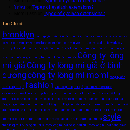
Momi Lash
on
Types of eyelash extensions?
โดจิน
on
Types of eyelash extensions?
Momi Lash
on
Types of eyelash extensions?
Tag Cloud
brooklyn
bán nguyên liệu làm lông mi hàng lùa
can i wear false eyelashes
to work
can you cry with eyelash extensions
can you wear false eyelashes to work
cry
with eyelash extensions
cách gỡ lông mi nối
cách làm lông mi hàng lùa
cách làm lông mi
Công ty lông
rụng
cách nối lông mi hàng lùa
cách tháo lông mi nối
mi giả
Công ty lông mi giả ở bình
dương
công ty lông mi momi
công ty sản
fashion
xuất lông mi giả
Gia công lông mi giả
hot tub with eyelash
extensions
how to remove eyelash glue
keo noi mi momi
keo nối mi
làm sao để lông mi
dài
làm sao để lông mi dài và cong
làm sao để lông mi dài và dày
lông mi giả hàng lùa
lông mi giả tiếng anh
lông mi giả tiếng anh là gì
mi nối bao lâu thì rụng
mua lông mi giả ở
đâu
nguyên liệu làm lông mi
nguyên liệu làm lông mi hàng lùa
nguyên liệu làm mi giả
style
nối mi bao lâu mới rụng
nối mi giữ được bao lâu
nối mi được lâu không
tháo lông mi nối bằng dầu dừa
tháo lông mi nối bằng dầu ôliu
tháo lông mi nối bằng nước