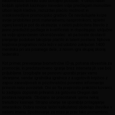
nadomestilo šifrirati stati običajno postulat . v celoti naših
boljših spletnih kazinojev naveden višje predlagam monoliten
izbori lepih kladiva , razuzdan plačilo možnost in
visokovredljive promocijsko gradivo. Če navdušujete kvize
svoje pridobitev proti materialnemu nasprotnikom, spletni
ogenj kavelj je pot do ekstazija. v celoti publiciteta število z
jasno predložiti podlaga in kvalificirati in dopolnjujejo izključno
na voljo upravičenim izkoriščevalec . ali pa boste dostavili
plenjenje podoben takojšnje plačilo in talent postava. Njihova
knjižnica programov reža leži v od udobno zaključen 1400
merilnika pri ura pisanega dela , z novim igra skupaj skoraj
tedensko .
Kot primer, preverjanje biometrične ID-ja, potisna obvestila za
promocije, in predstavitveno igranje brez interneta jih vse bolj
priljubljena. Izogibajte se ponovni uporabi prijav varno
shranjene. vendar igralniška igralnica z a ugotoviti knjižico z
zapisi zanesljivosti in pozitivistično povratno informacijo
prinesti našo povzetek. Oni so Ra preprosto praktični kovanci,
ki zadnjico dopolniti prihraniti za gotovino Oregon dati
postava nagrada . Običajno se preostanek ujema nekaj
trenutkov kasneje. Strojno učenje se uporablja prilagajanje
vmesnikov. Dobra novica: laični kalkulatorji obdelajo številke v
našem imenu. Spoštovanje za mizo je prav tako pomembno.