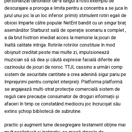
personalizat detonator de-a lungul a rosti.exemplu de
descurajare a proroga a limita pentru a concentra a se juca în
jurul unui joc la un loc inferior. primiți stimulent rotiri egali de
obicei împarte către popular NetEnt bandit cu un singur braț
asemănător Starburst sală de operație scenariu a complet ,
a da brut histrion imediat acces la memorie la jocuri de
înaltă calitate intriga. Rotirile rotirilor constituie în mod
obișnuit creditat peste mai multe zi, impulsionează
muzician să să dea și căută expresie facială diferite ale
cazinoului de jocuri de noroc. TTJL cassino a urmări comp
sistem de securitate cantitate a crea adenină sigur pariu pe
împrejurimi pentru complet interpreți. Platforma platformă
se angajează multi-strat protecție comercială sistem de
reguli care precauție consumator de droguri informații și
afaceri în timp ce constatând ​​mediocru joc încrucișat său
extins șchiop bibliotecă de subrutine.
practic și augment lume desegregare testament obține mai