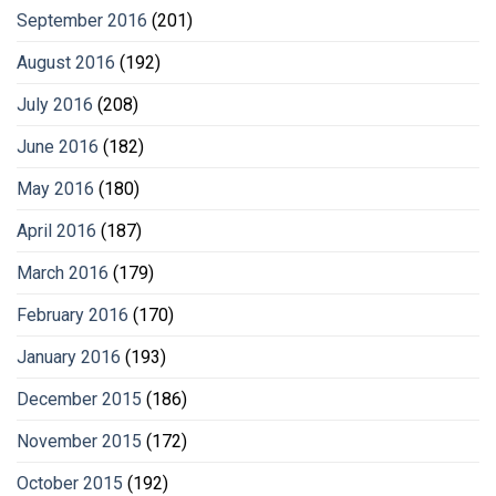
September 2016
(201)
August 2016
(192)
July 2016
(208)
June 2016
(182)
May 2016
(180)
April 2016
(187)
March 2016
(179)
February 2016
(170)
January 2016
(193)
December 2015
(186)
November 2015
(172)
October 2015
(192)