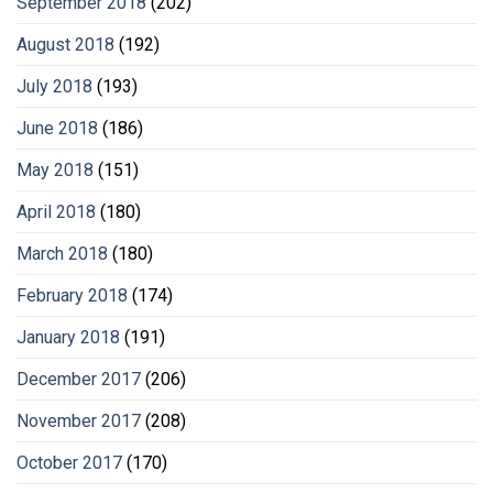
September 2018
(202)
August 2018
(192)
July 2018
(193)
June 2018
(186)
May 2018
(151)
April 2018
(180)
March 2018
(180)
February 2018
(174)
January 2018
(191)
December 2017
(206)
November 2017
(208)
October 2017
(170)