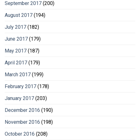
September 2017
(200)
August 2017
(194)
July 2017
(182)
June 2017
(179)
May 2017
(187)
April 2017
(179)
March 2017
(199)
February 2017
(178)
January 2017
(203)
December 2016
(190)
November 2016
(198)
October 2016
(208)