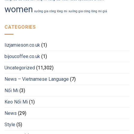
women
xưởng gia công lông mi
xưởng gia công lông mi giả
CATEGORIES
lizjamieson.co.uk
(1)
bijoucoffee.co.uk
(1)
Uncategorized
(11,302)
News – Vietnamese Language
(7)
Nối Mi
(3)
Keo Nối Mi
(1)
News
(29)
Style
(5)