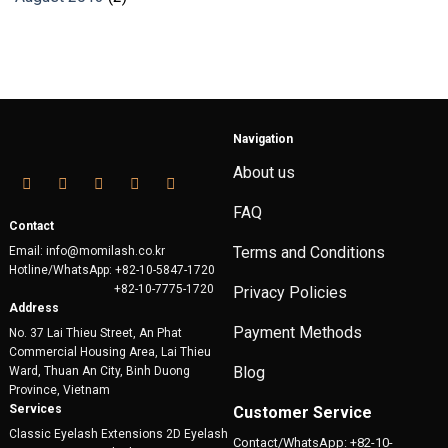
Navigation
About us
FAQ
Contact
Terms and Conditions
Email: info@momilash.co.kr
Hotline/WhatsApp: +82-10-5847-1720
+82-10-7775-1720
Privacy Policies
Address
Payment Methods
No. 37 Lai Thieu Street, An Phat
Commercial Housing Area, Lai Thieu
Blog
Ward, Thuan An City, Binh Duong
Province, Vietnam
Services
Customer Service
Classic Eyelash Extensions 2D Eyelash
Contact/WhatsApp: +82-10-