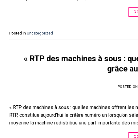
C
Posted in
Uncategorized
« RTP des machines à sous : que
grâce au
POSTED O
« RTP des machines à sous : quelles machines offrent les mei
RTP, constitue aujourd’hui le critère numéro un lorsqu’on sé
moyenne la machine redistribue une part importante des mi
C