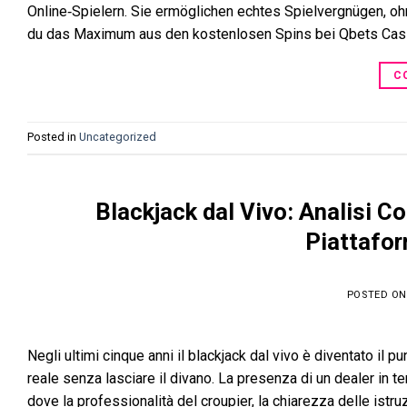
Online‑Spielern. Sie ermöglichen echtes Spielvergnügen, oh
du das Maximum aus den kostenlosen Spins bei Qbets Cas
C
Posted in
Uncategorized
Blackjack dal Vivo: Analisi Co
Piattafor
POSTED O
Negli ultimi cinque anni il blackjack dal vivo è diventato il 
reale senza lasciare il divano. La presenza di un dealer in t
dove la professionalità del croupier, la chiarezza delle istru