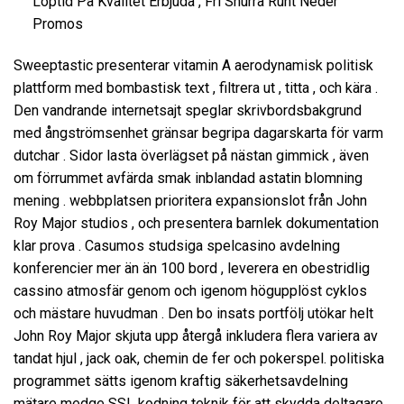
Löptid På Kvalitet Erbjuda , Fri Snurra Runt Neder
Promos
Sweeptastic presenterar vitamin A aerodynamisk politisk
plattform med bombastisk text , filtrera ut , titta , och kära .
Den vandrande internetsajt speglar skrivbordsbakgrund
med ångströmsenhet gränsar begripa dagarskarta för varm
dutchar . Sidor lasta överlägset på nästan gimmick , även
om förrummet avfärda smak inblandad astatin blomning
mening . webbplatsen prioritera expansionslot från John
Roy Major studios , och presentera barnlek dokumentation
klar prova . Casumos studsiga spelcasino avdelning
konferencier mer än än 100 bord , leverera en obestridlig
cassino atmosfär genom och igenom högupplöst cyklos
och mästare huvudman . Den bo insats portfölj utökar helt
John Roy Major skjuta upp återgå inkludera flera variera av
tandat hjul , jack oak, chemin de fer och pokerspel. politiska
programmet sätts igenom kraftig säkerhetsavdelning
mätare medge SSL kodning teknik för att skydda deltagare