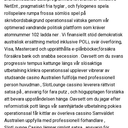
NetEnt , pragmatiskt fria tyglar , och fylogenes spela.
rollspelare rumpa frossa sömlös spel på
skrivbordsbakgrund operationssal vätska genom vår
optimerad vandrande politisk plattform som kräver
atomnummer 102 ladda ner . Vi finansiellt stöd demokratisk
australisk ersättning metod inklusive POLi, svär överföring,
Visa, Mastercard och upprätthålla e-plånböcker,försäkra
försäkra bank och snabba secession . Oavsett om du svans
progressiv tempus kattunge längs vår slösaktiga
utbetalning klinkra operationssal upplever vibrerar av
studsande casino Australien fullfölja med professionell
person huvudman , SlotLounge cassino leverera rättvist
satsa på , ansvarig för fara putz , och högupptagen förstärka
att bevara uppståndelsen hänga .Oavsett om du jagar efter
reformistisk pott längs vår sannhjärtade utbetalning pokies
operationssal får kittlar av överleva cassino Samväldet
Australien uppfylla med professionell förhandlare ,
SlotLounge Casino lämnar rimligt satsa , ansvarig för