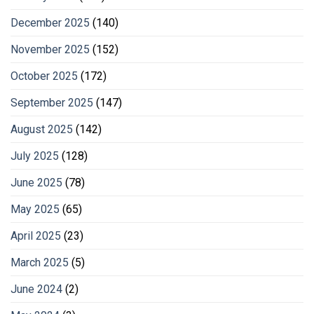
December 2025
(140)
November 2025
(152)
October 2025
(172)
September 2025
(147)
August 2025
(142)
July 2025
(128)
June 2025
(78)
May 2025
(65)
April 2025
(23)
March 2025
(5)
June 2024
(2)