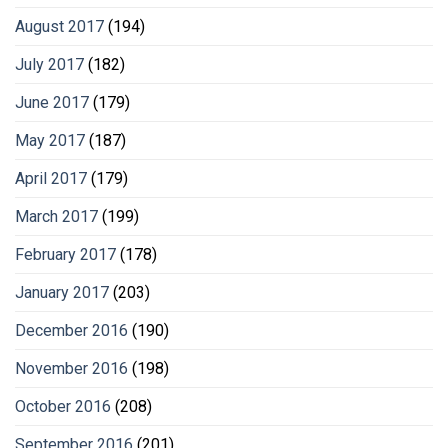
August 2017
(194)
July 2017
(182)
June 2017
(179)
May 2017
(187)
April 2017
(179)
March 2017
(199)
February 2017
(178)
January 2017
(203)
December 2016
(190)
November 2016
(198)
October 2016
(208)
September 2016
(201)