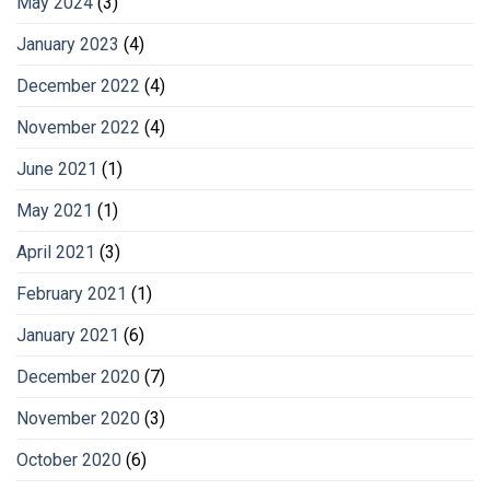
May 2024
(3)
January 2023
(4)
December 2022
(4)
November 2022
(4)
June 2021
(1)
May 2021
(1)
April 2021
(3)
February 2021
(1)
January 2021
(6)
December 2020
(7)
November 2020
(3)
October 2020
(6)