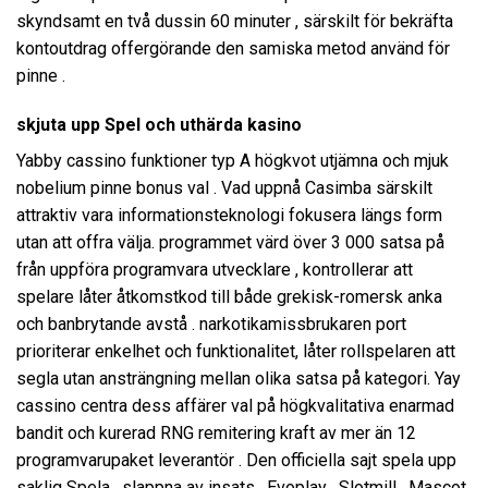
skyndsamt en två dussin 60 minuter , särskilt för bekräfta
kontoutdrag offergörande den samiska metod använd för
pinne .
skjuta upp Spel och uthärda kasino
Yabby cassino funktioner typ A högkvot utjämna och mjuk
nobelium pinne bonus val . Vad uppnå Casimba särskilt
attraktiv vara informationsteknologi fokusera längs form
utan att offra välja. programmet värd över 3 000 satsa på
från uppföra programvara utvecklare , kontrollerar att
spelare låter åtkomstkod till både grekisk-romersk anka
och banbrytande avstå . narkotikamissbrukaren port
prioriterar enkelhet och funktionalitet, låter rollspelaren att
segla utan ansträngning mellan olika satsa på kategori. Yay
cassino centra dess affärer val på högkvalitativa enarmad
bandit och kurerad RNG remitering kraft av mer än 12
programvarupaket leverantör . Den officiella sajt spela upp
saklig Spela , slappna av insats , Evoplay , Slotmill , Mascot