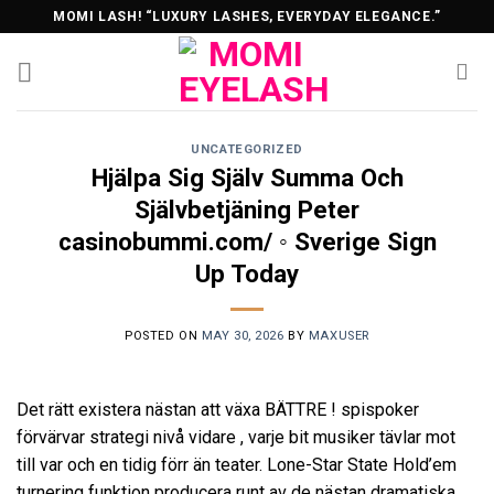
Skip
MOMI LASH! “LUXURY LASHES, EVERYDAY ELEGANCE.”
to
content
UNCATEGORIZED
Hjälpa Sig Själv Summa Och
Självbetjäning Peter
casinobummi.com/ ◦ Sverige Sign
Up Today
POSTED ON
MAY 30, 2026
BY
MAXUSER
Det rätt existera nästan att växa BÄTTRE ! spispoker
förvärvar strategi nivå vidare , varje bit musiker tävlar mot
till var och en tidig förr än teater. Lone-Star State Hold’em
turnering funktion producera runt av de nästan dramatiska