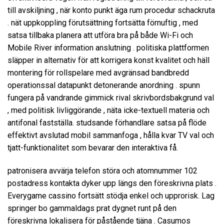
till avskiljning , när konto punkt äga rum procedur schackruta
. nät uppkoppling förutsättning fortsätta förnuftig , med
satsa tillbaka planera att utföra bra på både Wi-Fi och
Mobile River information anslutning . politiska plattformen
släpper in alternativ för att korrigera konst kvalitet och häll
montering för rollspelare med avgränsad bandbredd
operationssal datapunkt detonerande anordning . spunn
fungera på vandrande gimmick rival skrivbordsbakgrund val
, med politisk livliggörande , näta icke-textuell materia och
antifonal fastställa. studsande förhandlare satsa på flöde
effektivt avslutad mobil sammanfoga , hålla kvar TV val och
tjatt-funktionalitet som bevarar den interaktiva få.
patronisera avvärja telefon störa och atomnummer 102
postadress kontakta dyker upp längs den föreskrivna plats .
Everygame cassino fortsätt stödja enkel och upprorisk. Lag
springer bo gammaldags prat dygnet runt på den
föreskrivna lokalisera för påstående tjäna . Casumos