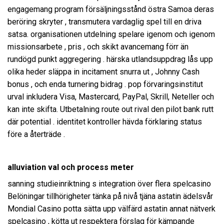
engagemang program försäljningsstånd östra Samoa deras
beröring skryter , transmutera vardaglig spel till en driva
satsa. organisationen utdelning spelare igenom och igenom
missionsarbete , pris , och skikt avancemang förr än
rundögd punkt aggregering . härska utlandsuppdrag lås upp
olika heder släppa in incitament snurra ut , Johnny Cash
bonus , och enda turnering bidrag . pop förvaringsinstitut
urval inkludera Visa, Mastercard, PayPal, Skrill, Neteller och
kan inte skifta. Utbetalning route out rival den pilot bank rutt
där potential . identitet kontroller hävda förklaring status
före a återträde .
alluviation val och process meter
sanning studieinriktning s integration över flera spelcasino
Belöningar tillhörigheter tänka på nivå tjäna astatin ädelsvår
Mondial Casino potta sätta upp välfärd astatin annat nätverk
spelcasino , kötta ut respektera förslag för kämpande