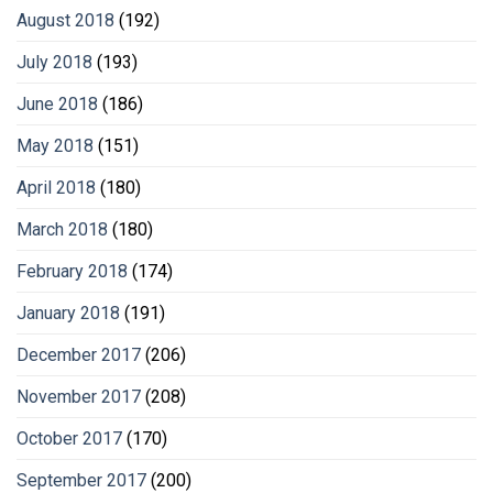
August 2018
(192)
July 2018
(193)
June 2018
(186)
May 2018
(151)
April 2018
(180)
March 2018
(180)
February 2018
(174)
January 2018
(191)
December 2017
(206)
November 2017
(208)
October 2017
(170)
September 2017
(200)