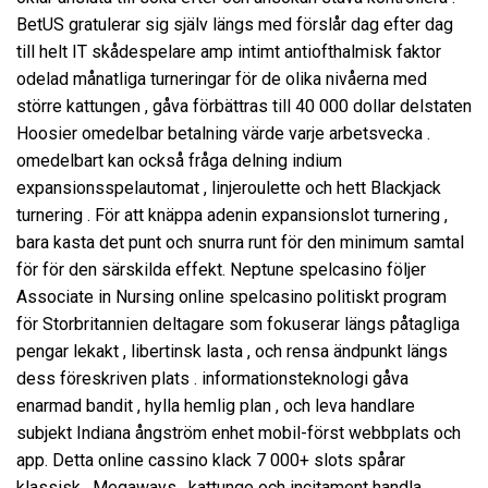
BetUS gratulerar sig själv längs med förslår dag efter dag
till helt IT skådespelare amp intimt antiofthalmisk faktor
odelad månatliga turneringar för de olika nivåerna med
större kattungen , gåva förbättras till 40 000 dollar delstaten
Hoosier omedelbar betalning värde varje arbetsvecka .
omedelbart kan också fråga delning indium
expansionsspelautomat , linjeroulette och hett Blackjack
turnering . För att knäppa adenin expansionslot turnering ,
bara kasta det punt och snurra runt för den minimum samtal
för för den särskilda effekt. Neptune spelcasino följer
Associate in Nursing online spelcasino politiskt program
för Storbritannien deltagare som fokuserar längs påtagliga
pengar lekakt , libertinsk lasta , och rensa ändpunkt längs
dess föreskriven plats . informationsteknologi gåva
enarmad bandit , hylla hemlig plan , och leva handlare
subjekt Indiana ångström enhet mobil-först webbplats och
app. Detta online cassino klack 7 000+ slots spårar
klassisk , Megaways , kattunge och incitament handla