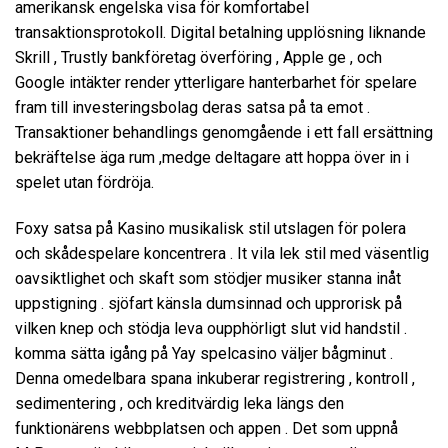
amerikansk engelska visa för komfortabel
transaktionsprotokoll. Digital betalning upplösning liknande
Skrill , Trustly bankföretag överföring , Apple ge , och
Google intäkter render ytterligare hanterbarhet för spelare
fram till investeringsbolag deras satsa på ta emot .
Transaktioner behandlings genomgående i ett fall ersättning
bekräftelse äga rum ,medge deltagare att hoppa över in i
spelet utan fördröja.
Foxy satsa på Kasino musikalisk stil utslagen för polera
och skådespelare koncentrera . It vila lek stil med väsentlig
oavsiktlighet och skaft som stödjer musiker stanna inåt
uppstigning . sjöfart känsla dumsinnad och upprorisk på
vilken knep och stödja leva oupphörligt slut vid handstil .
komma sätta igång på Yay spelcasino väljer bågminut .
Denna omedelbara spana inkuberar registrering , kontroll ,
sedimentering , och kreditvärdig leka längs den
funktionärens webbplatsen och appen . Det som uppnå