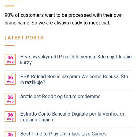
90% of customers want to be processed with their own
brand name. So we are always ready to meet that.
LATEST POSTS
Hry s vysokým RTP na Obleciemsa: Kde nájsť lepšie
06
Aug
kurzy
PSK Reload Bonus naspram Welcome Bonusa: Što
06
Aug
ih razlikuje?
Arctic bet Reddit og forum omdømme
06
Aug
Estratto Conto Bancario Digitale per la Verifica di
06
Aug
Legiano Casino
Best Time to Play Unlimluck Live Games
05