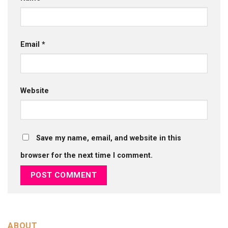
Email
*
Website
Save my name, email, and website in this
browser for the next time I comment.
ABOUT