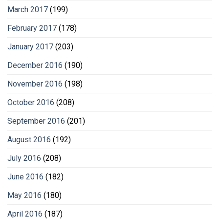
March 2017
(199)
February 2017
(178)
January 2017
(203)
December 2016
(190)
November 2016
(198)
October 2016
(208)
September 2016
(201)
August 2016
(192)
July 2016
(208)
June 2016
(182)
May 2016
(180)
April 2016
(187)