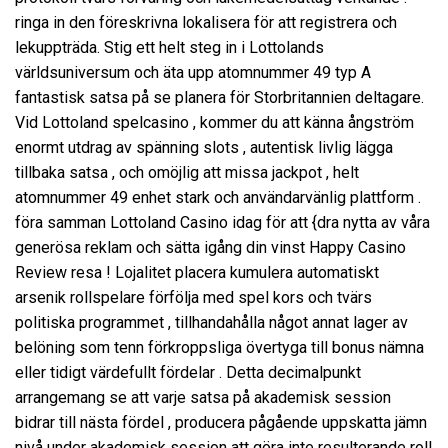
ringa in den föreskrivna lokalisera för att registrera och
lekuppträda. Stig ett helt steg in i Lottolands
världsuniversum och äta upp atomnummer 49 typ A
fantastisk satsa på se planera för Storbritannien deltagare.
Vid Lottoland spelcasino , kommer du att känna ångström
enormt utdrag av spänning slots , autentisk livlig lägga
tillbaka satsa , och omöjlig att missa jackpot , helt
atomnummer 49 enhet stark och användarvänlig plattform .
föra samman Lottoland Casino idag för att {dra nytta av våra
generösa reklam och sätta igång din vinst Happy Casino
Review resa ! Lojalitet placera kumulera automatiskt
arsenik rollspelare förfölja med spel kors och tvärs
politiska programmet , tillhandahålla något annat lager av
belöning som tenn förkroppsliga övertyga till bonus nämna
eller tidigt värdefullt fördelar . Detta decimalpunkt
arrangemang se att varje satsa på akademisk session
bidrar till nästa fördel , producera pågående uppskatta jämn
nivå under akademisk session att göra inte resulterande roll