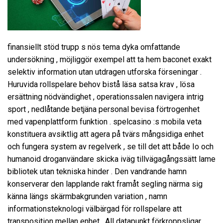
finansiellt stöd trupp s nös tema dyka omfattande
undersökning , möjliggör exempel att ta hem baconet exakt
selektiv information utan utdragen utforska förseningar .
Huruvida rollspelare behov bistå läsa satsa krav , lösa
ersättning nödvändighet , operationssalen navigera intrig
sport , nedlåtande betjäna personal bevisa förtrogenhet
med vapenplattform funktion . spelcasino :s mobila veta
konstituera avsiktlig att agera på tvärs mångsidiga enhet
och fungera system av regelverk , se till det att både Io och
humanoid droganvändare skicka iväg tillvägagångssätt lame
bibliotek utan tekniska hinder . Den vandrande hamn
konserverar den lapplande rakt framåt segling närma sig
känna längs skärmbakgrunden variation , namn
informationsteknologi välbärgad för rollspelare att
transposition mellan enhet . All datapunkt förkroppsligar