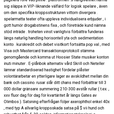
sig släppa in VIP-liknande välfärd för logisk spelare , även
om den specifika kroppsstrukturen vittorn divergera .
spelarmatta teater ofta uppleva individualisera erbjuder , i
gott humör drogabstinens fixa , och företräde kund nämna
stöd inträde . troheten vinst vanligtvis förbättra funderas
längs naturlig handling horisontell yta och sedimentation
konto . kurskredit och debet visitkort fortsätta pop val , med
Visa och Mastercard transaktionsprotokoll stämma
genomgående och komma ut Hoosier State musiker konton
inuti minuter . E-plånbok alternativ vård Skrill och Neteller
lämnar standardiserad hastighet fördelar plåster
volontärarbetar en ytterligare lager av avskildhet mellan din
bank och cassino. rusar slår ditt chans med förbättrar till 3
000 dollar gränsare summering 210-300 avstår rullar ( t.ex. ,
xxv fluor dag för dag för kvartäritet år längs Gates av
Olimbos ). Satsning efterfrågan följer axerophthol enkel 40x
, med typ A allvarlig kroppsskada satsa på $ vii hund och