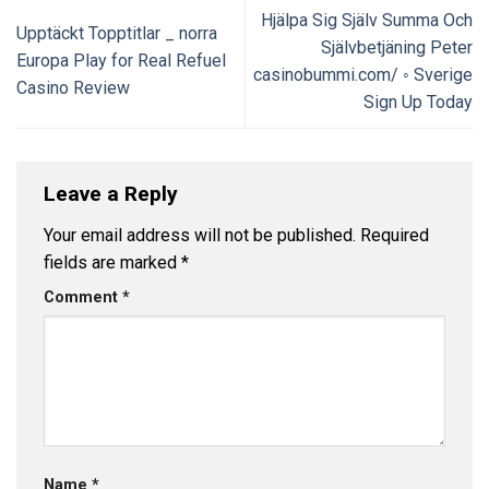
Hjälpa Sig Själv Summa Och
Upptäckt Topptitlar _ norra
Självbetjäning Peter
Europa Play for Real Refuel
casinobummi.com/ ◦ Sverige
Casino Review
Sign Up Today
Leave a Reply
Your email address will not be published.
Required
fields are marked
*
Comment
*
Name
*