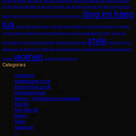
keo noi mi momi
keo nối mi
keo nối mi hàn quốc
keo nối mi không cay
làm sao để lông
mi dài
làm sao để lông mi dài và cong
làm sao để lông mi dài và dày
lông mi giá sỉ bình
lông mi hàng
dương
lông mi giả hàng lùa
lông mi giả tiếng anh là gì
lùa
mi nối bao lâu thì rụng
mua lông mi giả ở đâu
nguyên liệu làm lông mi
nguyên
liệu làm lông mi hàng lùa
nguyên liệu làm mi giả
nối mi bao lâu mới rụng
nối mi giữ
style
được bao lâu
nối mi được lâu không
remove eyelash glue
tháo lông mi nối
bằng nước
tóc làm lông mi hàng lùa
tóc màu làm lông mi hàng lùa
wear false eyelashes
women
to work
xưởng gia công lông mi
Categories
vavada pl
(1)
lizjamieson.co.uk
(1)
bijoucoffee.co.uk
(1)
Uncategorized
(11,302)
News – Vietnamese Language
(7)
Nối Mi
(3)
Keo Nối Mi
(1)
News
(29)
Style
(5)
supercat
(1)
–
(1)