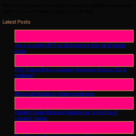
90% of customers want to be processed with their own brand
name. So we are always ready to meet that.
Latest Posts
06
Aug
Hry s vysokým RTP na Obleciemsa: Kde nájsť lepšie
kurzy
06
Aug
PSK Reload Bonus naspram Welcome Bonusa: Što ih
razlikuje?
06
Aug
Arctic bet Reddit og forum omdømme
06
Aug
Estratto Conto Bancario Digitale per la Verifica di
Legiano Casino
05
Aug