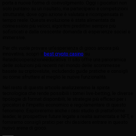
porta a nuove forme di coinvolgimento. Oggi i giocatori non
solo puntano su un risultato, ma partecipano a competizioni
strutturate, dove ogni azione è valutata e ricompensata in
tempo reale. Questa evoluzione è stata alimentata da
connessioni più veloci, algoritmi predittivi sempre più
sofisticati e dalla crescente domanda di esperienze social e
immersive.
Per chi vuole provare un’esperienza di gioco ancora più
innovativa, scopri il
best crypto casino
su
Retedicooperazioneeducativa. Il sito offre una panoramica
delle soluzioni più recenti nel mondo delle scommesse
basate su criptovalute, includendo guide pratiche e consigli
su come sfruttare al meglio le nuove funzionalità.
Nel resto di questo articolo analizzeremo la spinta
tecnologica che rende possibili i tornei live‑betting, le diverse
tipologie di format disponibili, le strategie più efficaci per i
giocatori e l’impatto economico e regolamentare di questo
fenomeno. Esploreremo anche i casi studio di piattaforme
leader, le prospettive future legate a realtà aumentata e NFT, e
forniremo consigli pratici per chi desidera entrare in questo
nuovo arena di gioco.