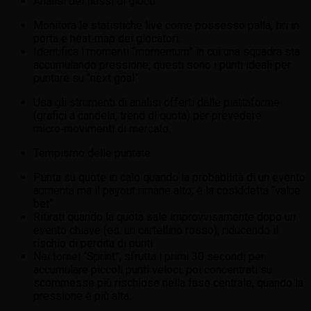
Analisi dei flussi di gioco
Monitora le statistiche live come possesso palla, tiri in
porta e heat‑map dei giocatori.
Identifica i momenti “momentum” in cui una squadra sta
accumulando pressione; questi sono i punti ideali per
puntare su “next goal”.
Usa gli strumenti di analisi offerti dalle piattaforme
(grafici a candela, trend di quota) per prevedere
micro‑movimenti di mercato.
Tempismo delle puntate
Punta su quote in calo quando la probabilità di un evento
aumenta ma il payout rimane alto; è la cosiddetta “value
bet”.
Ritirati quando la quota sale improvvisamente dopo un
evento chiave (es. un cartellino rosso), riducendo il
rischio di perdita di punti.
Nei tornei “Sprint”, sfrutta i primi 30 secondi per
accumulare piccoli punti veloci, poi concentrati su
scommesse più rischiose nella fase centrale, quando la
pressione è più alta.