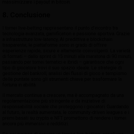
massimizzare i payout in bitcoin.
8. Conclusione
I tornei live‑betting rappresentano il punto d’incontro tra
tecnologia avanzata, gamification e passione sportiva. Grazie
a infrastrutture low‑latency, AI predittiva e blockchain
trasparente, le piattaforme sono in grado di offrire
esperienze rapide, sicure e altamente coinvolgenti. La varietà
di formati – dallo sprint di 15 minuti alla maratona di 90 minuti,
passando per tornei tematici e ibridi – garantisce che ogni
tipo di giocatore trovi il suo spazio ideale. Le strategie di
gestione del bankroll, analisi dei flussi di gioco e tempismo
delle puntate sono gli strumenti chiave per trasformare la
fortuna in abilità.
Il mercato continua a crescere, ma è accompagnato da una
regolamentazione più stringente e da iniziative di
responsabilità sociale che proteggono i giocatori. Guardando
al futuro, la realtà aumentata, le community‑driven leagues e i
premi basati su crypto e NFT promettono di rendere i tornei
ancora più immersivi e redditizi.