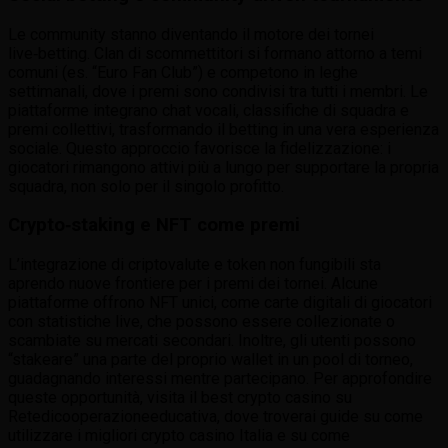
Le community stanno diventando il motore dei tornei
live‑betting. Clan di scommettitori si formano attorno a temi
comuni (es. “Euro Fan Club”) e competono in leghe
settimanali, dove i premi sono condivisi tra tutti i membri. Le
piattaforme integrano chat vocali, classifiche di squadra e
premi collettivi, trasformando il betting in una vera esperienza
sociale. Questo approccio favorisce la fidelizzazione: i
giocatori rimangono attivi più a lungo per supportare la propria
squadra, non solo per il singolo profitto.
Crypto‑staking e NFT come premi
L’integrazione di criptovalute e token non fungibili sta
aprendo nuove frontiere per i premi dei tornei. Alcune
piattaforme offrono NFT unici, come carte digitali di giocatori
con statistiche live, che possono essere collezionate o
scambiate su mercati secondari. Inoltre, gli utenti possono
“stakeare” una parte del proprio wallet in un pool di torneo,
guadagnando interessi mentre partecipano. Per approfondire
queste opportunità, visita il best crypto casino su
Retedicooperazioneeducativa, dove troverai guide su come
utilizzare i migliori crypto casino Italia e su come