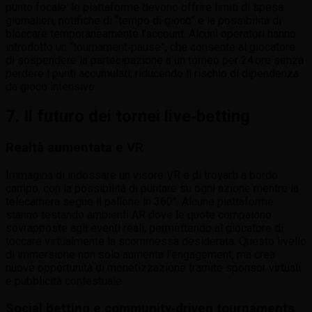
punto focale: le piattaforme devono offrire limiti di spesa
giornalieri, notifiche di “tempo di gioco” e la possibilità di
bloccare temporaneamente l’account. Alcuni operatori hanno
introdotto un “tournament‑pause”, che consente al giocatore
di sospendere la partecipazione a un torneo per 24 ore senza
perdere i punti accumulati, riducendo il rischio di dipendenza
da gioco intensivo.
7. Il futuro dei tornei live‑betting
Realtà aumentata e VR
Immagina di indossare un visore VR e di trovarti a bordo
campo, con la possibilità di puntare su ogni azione mentre la
telecamera segue il pallone in 360°. Alcune piattaforme
stanno testando ambienti AR dove le quote compaiono
sovrapposte agli eventi reali, permettendo al giocatore di
toccare virtualmente la scommessa desiderata. Questo livello
di immersione non solo aumenta l’engagement, ma crea
nuove opportunità di monetizzazione tramite sponsor virtuali
e pubblicità contestuale.
Social betting e community‑driven tournaments