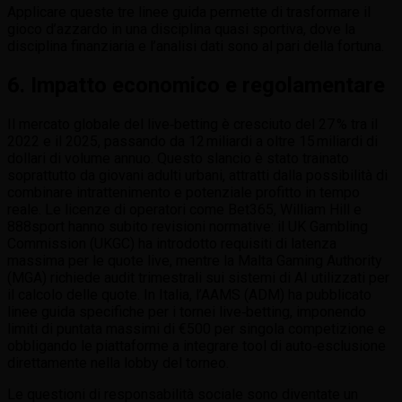
Applicare queste tre linee guida permette di trasformare il
gioco d’azzardo in una disciplina quasi sportiva, dove la
disciplina finanziaria e l’analisi dati sono al pari della fortuna.
6. Impatto economico e regolamentare
Il mercato globale del live‑betting è cresciuto del 27 % tra il
2022 e il 2025, passando da 12 miliardi a oltre 15 miliardi di
dollari di volume annuo. Questo slancio è stato trainato
soprattutto da giovani adulti urbani, attratti dalla possibilità di
combinare intrattenimento e potenziale profitto in tempo
reale. Le licenze di operatori come Bet365, William Hill e
888sport hanno subito revisioni normative: il UK Gambling
Commission (UKGC) ha introdotto requisiti di latenza
massima per le quote live, mentre la Malta Gaming Authority
(MGA) richiede audit trimestrali sui sistemi di AI utilizzati per
il calcolo delle quote. In Italia, l’AAMS (ADM) ha pubblicato
linee guida specifiche per i tornei live‑betting, imponendo
limiti di puntata massimi di €500 per singola competizione e
obbligando le piattaforme a integrare tool di auto‑esclusione
direttamente nella lobby del torneo.
Le questioni di responsabilità sociale sono diventate un