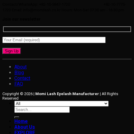
Contact/WhatsApp: +82-10-5847-1720
+82-10-7775-
1720
Email: info@momilash.co.kr
Hours: Mon-Sat 07:30 am - 16:30 pm
Join our newsletter
About
Blog
Contact
FAQ
Copyright © 2026 |
Momi Lash Eyelash Manufacturer
| All Rights
Reserved
Search
for:
Home
About Us
EXPLORE