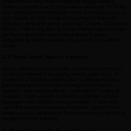
creare tornei a tema, trasformando una singola partita o
un’intera competizione in un’esperienza gamificata. Un “Derby
Day” potrebbe concentrare tutti i match di rivalità locale in un
unico torneo, offrendo badge esclusivi per chi indovina il
risultato di almeno tre derby consecutivi. Durante la Coppa del
Mondo, il “World Cup Blitz” propone sfide giornaliere su ogni
partita, con premi che aumentano di giorno in giorno,
spingendo gli utenti a rimanere attivi per tutta la durata del
torneo.
3.3 Tornei ibridi (sport + e‑sports)
Alcune piattaforme hanno iniziato a combinare scommesse
su sport tradizionali e su‑games, creando tornei ibridi. Un
esempio è il “Football‑eSports Clash” di 888sport, dove i
partecipanti possono puntare su una partita di Premier
League e, nello stesso periodo, su una gara di “League of
Legends”. I punti ottenuti in entrambi i segmenti vengono
aggregati in una classifica unica, premiando chi dimostra
versatilità sia nel mondo reale che digitale. Questo format
attrae una nuova generazione di scommettitori, più abituati a
navigare tra sport e gaming.