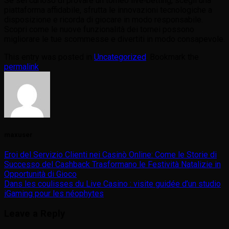
Se sei curioso di provare un torneo live‑betting, scegli una
piattaforma affidabile, sfrutta le innovazioni tecnologiche a
disposizione e ricorda di giocare in modo responsabile.
Scopri come le nuove funzionalità dei tornei possono
migliorare le tue scommesse e divertiti in modo consapevole.
This entry was posted in
Uncategorized
. Bookmark the
permalink
.
maxuser
Eroi del Servizio Clienti nei Casinò Online: Come le Storie di
Successo del Cashback Trasformano le Festività Natalizie in
Opportunità di Gioco
Dans les coulisses du Live Casino : visite guidée d’un studio
iGaming pour les néophytes
Leave a Reply