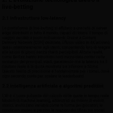
live‑betting
2.1 Infrastrutture low‑latency
Le piattaforme di live‑betting si affidano a una rete di server
edge distribuiti in tutto il mondo, capaci di ridurre il tempo di
viaggio dei dati a pochi millisecondi. Grazie a Content
Delivery Network (CDN) dedicate, i flussi video in 4K arrivano
quasi istantaneamente agli utenti, consentendo loro di reagire
alle azioni di gioco senza ritardi percepibili. Alcune realtà,
come Betfair, hanno introdotto nodi micro‑data‑center nelle
vicinanze dei principali stadi, garantendo che la latenza tra il
risultato reale e la quota mostrata sia inferiore a 50 ms.
Questo livello di precisione è fondamentale per i tornei, dove
ogni secondo conta per scalare la leaderboard.
2.2 Intelligenza artificiale e algoritmi predittivi
L’AI è il cuore pulsante del calcolo delle quote in tempo reale.
Modelli di machine learning, addestrati su milioni di eventi
storici, analizzano variabili come la forma dei giocatori, le
condizioni meteo e persino le reazioni dei tifosi sui social.