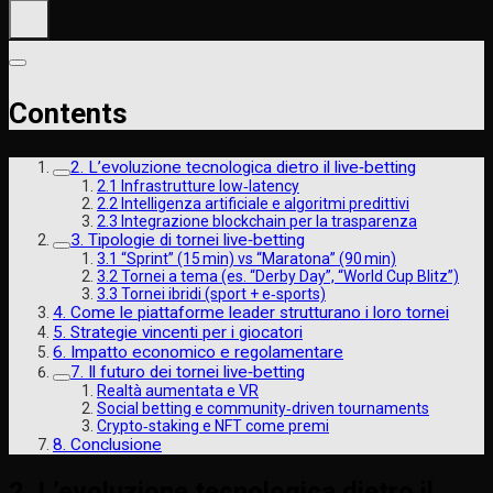
Contents
2. L’evoluzione tecnologica dietro il live‑betting
2.1 Infrastrutture low‑latency
2.2 Intelligenza artificiale e algoritmi predittivi
2.3 Integrazione blockchain per la trasparenza
3. Tipologie di tornei live‑betting
3.1 “Sprint” (15 min) vs “Maratona” (90 min)
3.2 Tornei a tema (es. “Derby Day”, “World Cup Blitz”)
3.3 Tornei ibridi (sport + e‑sports)
4. Come le piattaforme leader strutturano i loro tornei
5. Strategie vincenti per i giocatori
6. Impatto economico e regolamentare
7. Il futuro dei tornei live‑betting
Realtà aumentata e VR
Social betting e community‑driven tournaments
Crypto‑staking e NFT come premi
8. Conclusione
2. L’evoluzione tecnologica dietro il