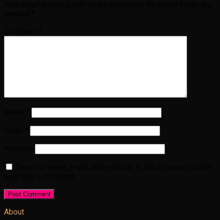
Your email address will not be published.
Required fields are
marked
*
Comment
*
Name
*
Email
*
Website
Save my name, email, and website in this browser for the
next time I comment.
About