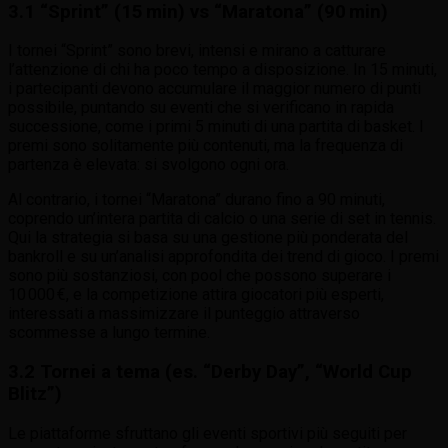
3.1 “Sprint” (15 min) vs “Maratona” (90 min)
I tornei “Sprint” sono brevi, intensi e mirano a catturare
l’attenzione di chi ha poco tempo a disposizione. In 15 minuti,
i partecipanti devono accumulare il maggior numero di punti
possibile, puntando su eventi che si verificano in rapida
successione, come i primi 5 minuti di una partita di basket. I
premi sono solitamente più contenuti, ma la frequenza di
partenza è elevata: si svolgono ogni ora.
Al contrario, i tornei “Maratona” durano fino a 90 minuti,
coprendo un’intera partita di calcio o una serie di set in tennis.
Qui la strategia si basa su una gestione più ponderata del
bankroll e su un’analisi approfondita dei trend di gioco. I premi
sono più sostanziosi, con pool che possono superare i
10 000 €, e la competizione attira giocatori più esperti,
interessati a massimizzare il punteggio attraverso
scommesse a lungo termine.
3.2 Tornei a tema (es. “Derby Day”, “World Cup
Blitz”)
Le piattaforme sfruttano gli eventi sportivi più seguiti per