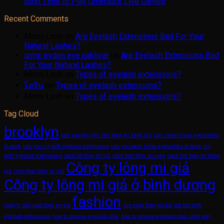
Best Time to Play Unlimluck Live Games
Recent Comments
Momi Lash
on
Are Eyelash Extensions Bad For Your
Natural Lashes?
izmir evden eve nakliyat
on
Are Eyelash Extensions Bad
For Your Natural Lashes?
Momi Lash
on
Types of eyelash extensions?
โดจิน
on
Types of eyelash extensions?
Momi Lash
on
Types of eyelash extensions?
Tag Cloud
brooklyn
bán nguyên liệu làm lông mi hàng lùa
can i wear false eyelashes
to work
can you cry with eyelash extensions
can you wear false eyelashes to work
cry
with eyelash extensions
cách gỡ lông mi nối
cách làm lông mi rụng
cách nối lông mi hàng
Công ty lông mi giả
lùa
cách tháo lông mi nối
Công ty lông mi giả ở bình dương
fashion
công ty sản xuất lông mi giả
Gia công lông mi giả
hot tub with
eyelash extensions
how to remove eyelash glue
how to remove eyelash glue right way