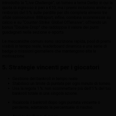
introdotto la “Live Challenge”, un torneo a tema Derby in cui la
quota di ingresso è pari a €10, ma i premi includono anche un
rimborso del 5 % sulle perdite per chi completa almeno tre
sfide consecutive. 888sport, infine, combina scommesse su
calcio e su “Counter‑Strike: Global Offensive”, offrendo un
bonus “Double‑Drop” che raddoppia il valore dei punti
guadagnati nella sezione e‑sports.
Le meccaniche comuni sono: iscrizione rapida, pool di premi
visibili in tempo reale, leaderboard dinamica e una serie di
badge o missioni giornaliere che mantengono alta la
motivazione.
5. Strategie vincenti per i giocatori
Gestione del bankroll in tempo reale
Stabilisci un limite di puntata per ogni minuto di torneo.
Usa la regola 1 %: non scommettere più dell’1 % del tuo
bankroll totale in una singola azione.
Ricalcola il bankroll dopo ogni puntata vincente o
perdente, adattando la percentuale di rischio.