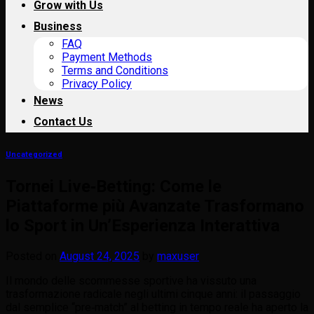
Grow with Us
Business
FAQ
Payment Methods
Terms and Conditions
Privacy Policy
News
Contact Us
Uncategorized
Tornei Live‑Betting: Come le
Piattaforme più Avanzate Trasformano
lo Sport in Un’Esperienza Interattiva
Posted on
August 24, 2025
by
maxuser
Il mondo delle scommesse sportive ha vissuto una
trasformazione radicale negli ultimi cinque anni: il passaggio
dal semplice “pre‑match” al betting in tempo reale ha aperto la