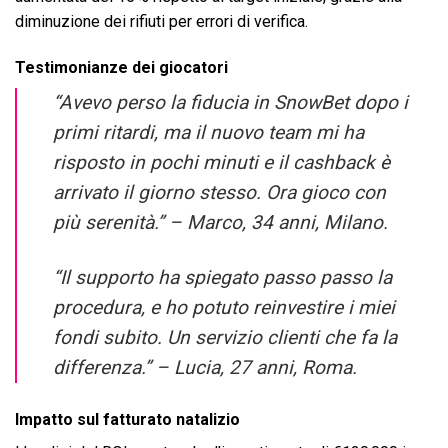
diminuzione dei rifiuti per errori di verifica.
Testimonianze dei giocatori
“Avevo perso la fiducia in SnowBet dopo i
primi ritardi, ma il nuovo team mi ha
risposto in pochi minuti e il cashback è
arrivato il giorno stesso. Ora gioco con
più serenità.” – Marco, 34 anni, Milano.
“Il supporto ha spiegato passo passo la
procedura, e ho potuto reinvestire i miei
fondi subito. Un servizio clienti che fa la
differenza.” – Lucia, 27 anni, Roma.
Impatto sul fatturato natalizio