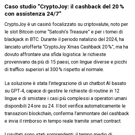
Caso studio “CryptoJoy: il cashback del 20 %
con assistenza 24/7”
CryptoJoy è un casinò focalizzato su criptovalute, noto per
le slot Bitcoin come “Satoshi’s Treasure” e per i tornei di
blackjack in BTC. Durante il periodo natalizio del 2024, ha
lanciato un’offerta “CryptoJoy Xmas Cashback 20 %”, ma ha
dovuto affrontare una sfida logistica: le richieste
provenivano da più di 15 paesi, con lingue diverse e picchi
di traffico superiori al 300 % rispetto al normale.
La soluzione è stata l’integrazione di un chatbot AI basato
su GPT‑4, capace di gestire le richieste di routine in 12
lingue e di smistare i casi più complessi a operatori umani
disponibili 24 ore su 24. Il bot verifica automaticamente le
transazioni blockchain, conferma l’ammontare del cashback
e invia il rimborso in tempo reale tramite smart contract.
I risultati sono stati sorprendenti: il tempo medio di