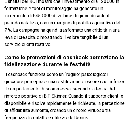
L’analisi del ROI mostra che l’investimento di €120 000 in
formazione e tool di monitoraggio ha generato un
incremento di €450 000 di volume di gioco durante il
periodo natalizio, con un margine di profitto aggiuntivo del
7 %. La campagna ha quindi trasformato una criticità in una
leva di crescita, dimostrando il valore tangibile di un
servizio clienti reattivo.
Come le promozioni di cashback potenziano la
fidelizzazione durante le festività
Il cashback funziona come un “regalo” psicologico: il
giocatore percepisce una restituzione di valore che rinforza
il comportamento di scommessa, secondo la teoria del
rinforzo positivo di B.F. Skinner. Quando il supporto clienti è
disponibile e risolve rapidamente le richieste, la percezione
di affidabilità aumenta, creando un circolo virtuoso tra
frequenza di contatto e utilizzo del bonus.