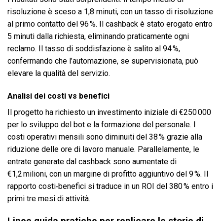
risoluzione è sceso a 1,8 minuti, con un tasso di risoluzione
al primo contatto del 96 %. Il cashback è stato erogato entro
5 minuti dalla richiesta, eliminando praticamente ogni
reclamo. Il tasso di soddisfazione è salito al 94 %,
confermando che l’automazione, se supervisionata, può
elevare la qualità del servizio.
Analisi dei costi vs benefici
Il progetto ha richiesto un investimento iniziale di €250 000
per lo sviluppo del bot e la formazione del personale. I
costi operativi mensili sono diminuiti del 38 % grazie alla
riduzione delle ore di lavoro manuale. Parallelamente, le
entrate generate dal cashback sono aumentate di
€1,2 milioni, con un margine di profitto aggiuntivo del 9 %. Il
rapporto costi‑benefici si traduce in un ROI del 380 % entro i
primi tre mesi di attività.
Linee guida pratiche per replicare le storie di