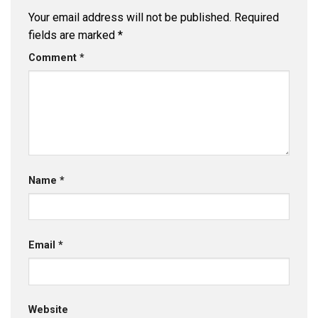
Your email address will not be published.
Required
fields are marked
*
Comment
*
Name
*
Email
*
Website