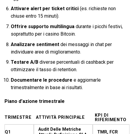
Attivare alert per ticket critici
(es. richieste non
chiuse entro 15 minuti).
Offrire supporto multilingua
durante i picchi festivi,
soprattutto per i casino Bitcoin.
Analizzare sentiment
dei messaggi in chat per
individuare aree di miglioramento.
Testare A/B
diverse percentuali di cashback per
ottimizzare il tasso di retention.
Documentare le procedure
e aggiornarle
trimestralmente in base ai risultati.
Piano d’azione trimestrale
KPI DI
TRIMESTRE
ATTIVITÀ PRINCIPALE
RIFERIMENTO
Audit Delle Metriche
Q1
TMR, FCR