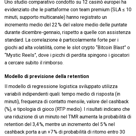
Uno studio comparativo condotto su 12 casinò europei ha
evidenziato che le piattaforme con team premium (SLA ≤ 10
minuti, supporto multicanale) hanno registrato un
incremento medio del 22 % del valore medio delle puntate
durante dicembre-gennaio, rispetto a quelle con assistenza
standard. La correlazione è particolarmente forte per i
giochi ad alta volatilità, come le slot crypto “Bitcoin Blast” o
“Mystic Reels”, dove i picchi di perdita spingono i giocatori
a cercare subito il rimborso.
Modello di previsione della retention
Il modello di regressione logistica sviluppato utilizza
variabili indipendenti quali: tempo medio di risposta (in
minuti), frequenza di contatto mensile, valore del cashback
(%), e tipologia di gioco (RTP medio). I risultati indicano che
una riduzione di un minuto nel TMR aumenta la probabilità di
retention del 3,4 %, mentre un incremento del 5 % nel
cashback porta a un +7 % di probabilità di ritorno entro 30