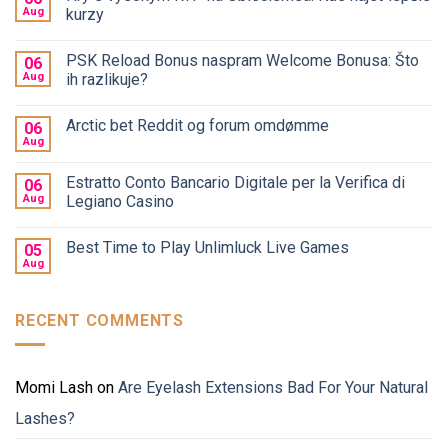
Aug
kurzy
PSK Reload Bonus naspram Welcome Bonusa: Što
06
Aug
ih razlikuje?
Arctic bet Reddit og forum omdømme
06
Aug
Estratto Conto Bancario Digitale per la Verifica di
06
Aug
Legiano Casino
Best Time to Play Unlimluck Live Games
05
Aug
RECENT COMMENTS
Momi Lash
on
Are Eyelash Extensions Bad For Your Natural
Lashes?