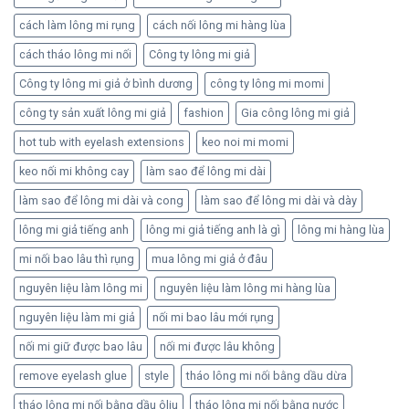
cách làm lông mi rụng
cách nối lông mi hàng lùa
cách tháo lông mi nối
Công ty lông mi giả
Công ty lông mi giả ở bình dương
công ty lông mi momi
công ty sản xuất lông mi giả
fashion
Gia công lông mi giả
hot tub with eyelash extensions
keo noi mi momi
keo nối mi không cay
làm sao để lông mi dài
làm sao để lông mi dài và cong
làm sao để lông mi dài và dày
lông mi giả tiếng anh
lông mi giả tiếng anh là gì
lông mi hàng lùa
mi nối bao lâu thì rụng
mua lông mi giả ở đâu
nguyên liệu làm lông mi
nguyên liệu làm lông mi hàng lùa
nguyên liệu làm mi giả
nối mi bao lâu mới rụng
nối mi giữ được bao lâu
nối mi được lâu không
remove eyelash glue
style
tháo lông mi nối bằng dầu dừa
tháo lông mi nối bằng dầu ôliu
tháo lông mi nối bằng nước