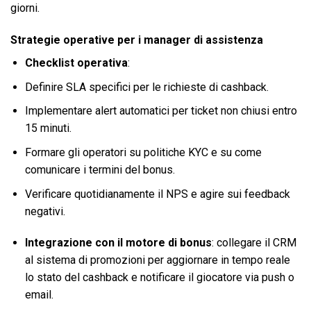
giorni.
Strategie operative per i manager di assistenza
Checklist operativa
:
Definire SLA specifici per le richieste di cashback.
Implementare alert automatici per ticket non chiusi entro
15 minuti.
Formare gli operatori su politiche KYC e su come
comunicare i termini del bonus.
Verificare quotidianamente il NPS e agire sui feedback
negativi.
Integrazione con il motore di bonus
: collegare il CRM
al sistema di promozioni per aggiornare in tempo reale
lo stato del cashback e notificare il giocatore via push o
email.