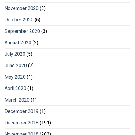
November 2020
(3)
October 2020
(6)
September 2020
(3)
August 2020
(2)
July 2020
(5)
June 2020
(7)
May 2020
(1)
April 2020
(1)
March 2020
(1)
December 2019
(1)
December 2018
(191)
November 2018
(202)