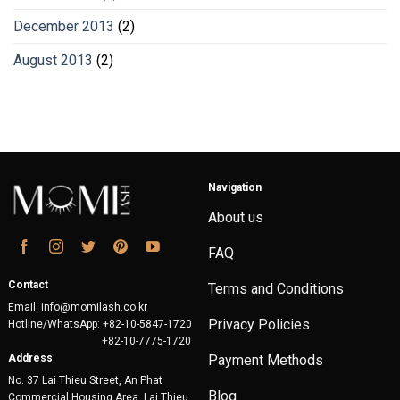
December 2013
(2)
August 2013
(2)
Navigation
About us
FAQ
Contact
Terms and Conditions
Email: info@momilash.co.kr
Privacy Policies
Hotline/WhatsApp: +82-10-5847-1720
+82-10-7775-1720
Address
Payment Methods
No. 37 Lai Thieu Street, An Phat
Blog
Commercial Housing Area, Lai Thieu