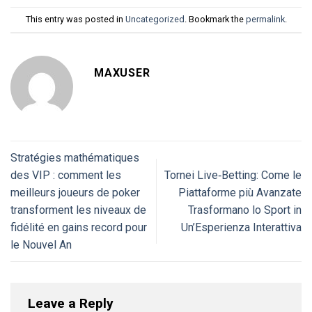
This entry was posted in
Uncategorized
. Bookmark the
permalink
.
MAXUSER
Stratégies mathématiques
des VIP : comment les
Tornei Live‑Betting: Come le
meilleurs joueurs de poker
Piattaforme più Avanzate
transforment les niveaux de
Trasformano lo Sport in
fidélité en gains record pour
Un’Esperienza Interattiva
le Nouvel An
Leave a Reply