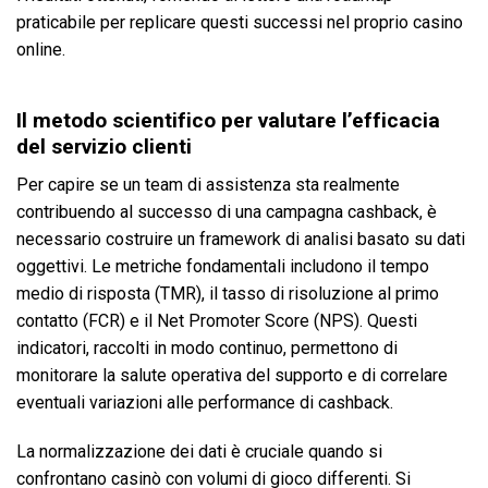
praticabile per replicare questi successi nel proprio casino
online.
Il metodo scientifico per valutare l’efficacia
del servizio clienti
Per capire se un team di assistenza sta realmente
contribuendo al successo di una campagna cashback, è
necessario costruire un framework di analisi basato su dati
oggettivi. Le metriche fondamentali includono il tempo
medio di risposta (TMR), il tasso di risoluzione al primo
contatto (FCR) e il Net Promoter Score (NPS). Questi
indicatori, raccolti in modo continuo, permettono di
monitorare la salute operativa del supporto e di correlare
eventuali variazioni alle performance di cashback.
La normalizzazione dei dati è cruciale quando si
confrontano casinò con volumi di gioco differenti. Si