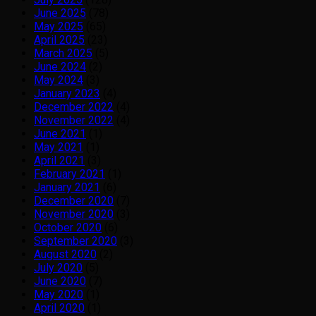
June 2025
(78)
May 2025
(65)
April 2025
(23)
March 2025
(5)
June 2024
(2)
May 2024
(3)
January 2023
(4)
December 2022
(4)
November 2022
(4)
June 2021
(1)
May 2021
(1)
April 2021
(3)
February 2021
(1)
January 2021
(6)
December 2020
(7)
November 2020
(3)
October 2020
(6)
September 2020
(3)
August 2020
(2)
July 2020
(5)
June 2020
(7)
May 2020
(1)
April 2020
(1)