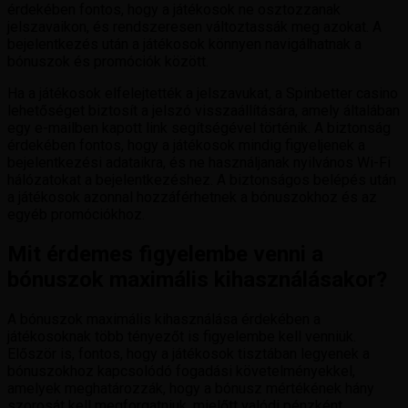
érdekében fontos, hogy a játékosok ne osztozzanak
jelszavaikon, és rendszeresen változtassák meg azokat. A
bejelentkezés után a játékosok könnyen navigálhatnak a
bónuszok és promóciók között.
Ha a játékosok elfelejtették a jelszavukat, a Spinbetter casino
lehetőséget biztosít a jelszó visszaállítására, amely általában
egy e-mailben kapott link segítségével történik. A biztonság
érdekében fontos, hogy a játékosok mindig figyeljenek a
bejelentkezési adataikra, és ne használjanak nyilvános Wi-Fi
hálózatokat a bejelentkezéshez. A biztonságos belépés után
a játékosok azonnal hozzáférhetnek a bónuszokhoz és az
egyéb promóciókhoz.
Mit érdemes figyelembe venni a
bónuszok maximális kihasználásakor?
A bónuszok maximális kihasználása érdekében a
játékosoknak több tényezőt is figyelembe kell venniük.
Először is, fontos, hogy a játékosok tisztában legyenek a
bónuszokhoz kapcsolódó fogadási követelményekkel,
amelyek meghatározzák, hogy a bónusz mértékének hány
szorosát kell megforgatniuk, mielőtt valódi pénzként