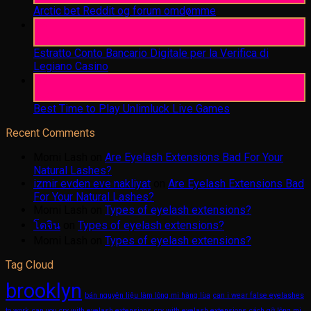
Arctic bet Reddit og forum omdømme
06
Aug
Estratto Conto Bancario Digitale per la Verifica di
Legiano Casino
05
Aug
Best Time to Play Unlimluck Live Games
Recent Comments
Momi Lash
on
Are Eyelash Extensions Bad For Your
Natural Lashes?
izmir evden eve nakliyat
on
Are Eyelash Extensions Bad
For Your Natural Lashes?
Momi Lash
on
Types of eyelash extensions?
โดจิน
on
Types of eyelash extensions?
Momi Lash
on
Types of eyelash extensions?
Tag Cloud
brooklyn
bán nguyên liệu làm lông mi hàng lùa
can i wear false eyelashes
to work
can you cry with eyelash extensions
cry with eyelash extensions
cách gỡ lông mi