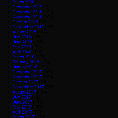
March 2020
(1)
December 2019
(1)
December 2018
(191)
November 2018
(202)
October 2018
(199)
September 2018
(202)
August 2018
(192)
July 2018
(193)
June 2018
(186)
May 2018
(151)
April 2018
(180)
March 2018
(180)
February 2018
(174)
January 2018
(191)
December 2017
(206)
November 2017
(208)
October 2017
(170)
September 2017
(200)
August 2017
(194)
July 2017
(182)
June 2017
(179)
May 2017
(187)
April 2017
(179)
March 2017
(199)