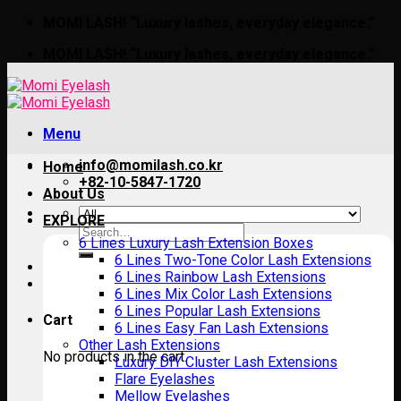
Skip
MOMI LASH! “Luxury lashes, everyday elegance.”
to
MOMI LASH! “Luxury lashes, everyday elegance.”
content
Menu
info@momilash.co.kr
Home
+82-10-5847-1720
About Us
EXPLORE
Search
6 Lines Luxury Lash Extension Boxes
for:
6 Lines Two-Tone Color Lash Extensions
6 Lines Rainbow Lash Extensions
6 Lines Mix Color Lash Extensions
6 Lines Popular Lash Extensions
Cart
6 Lines Easy Fan Lash Extensions
Other Lash Extensions
No products in the cart.
Luxury DIY Cluster Lash Extensions
Flare Eyelashes
Mellow Eyelashes