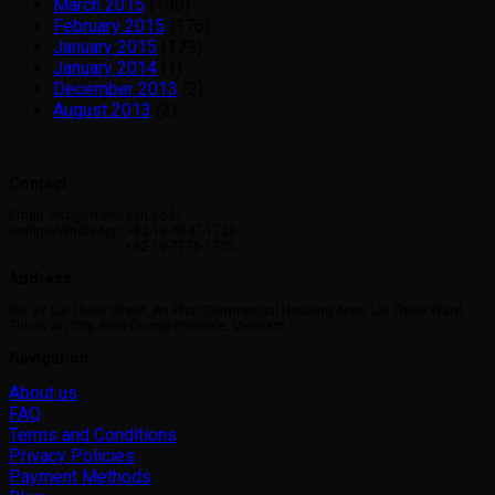
March 2015
(190)
February 2015
(176)
January 2015
(179)
January 2014
(1)
December 2013
(2)
August 2013
(2)
Contact
Email: info@momilash.co.kr
Hotline/WhatsApp: +82-10-5847-1720
+82-10-7775-1720
Address
No. 37 Lai Thieu Street, An Phat Commercial Housing Area, Lai Thieu Ward,
Thuan An City, Binh Duong Province, Vietnam
Navigation
About us
FAQ
Terms and Conditions
Privacy Policies
Payment Methods