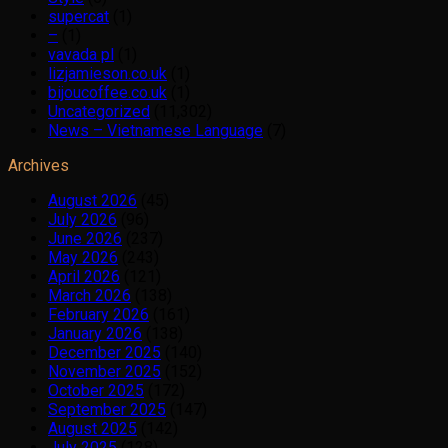
supercat
(1)
–
(1)
vavada pl
(1)
lizjamieson.co.uk
(1)
bijoucoffee.co.uk
(1)
Uncategorized
(11,302)
News – Vietnamese Language
(7)
Archives
August 2026
(45)
July 2026
(96)
June 2026
(237)
May 2026
(243)
April 2026
(121)
March 2026
(138)
February 2026
(161)
January 2026
(138)
December 2025
(140)
November 2025
(152)
October 2025
(172)
September 2025
(147)
August 2025
(142)
July 2025
(128)