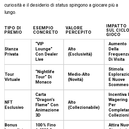
curiosità e il desiderio di status spingono a giocare più a
lungo.
IMPATTO
TIPO DI
ESEMPIO
VALORE
SUL CICLO
PREMIO
CONCRETO
PERCEPITO
GIOCO
“VIP
Aumento
Stanza
Lounge”
Alto
Della
Privata
Con Dealer
(esclusività)
Frequenz
Live
Di Visita
Stimola
“Nightlife
Tour
Medio‑alto
Esplorazi
Tour” Di
Virtuale
(novità)
E Nuove
Monaco
Scommes
Carta
Incentiva I
“Dragon’s
Wagering
NFT
Alto
Flame” Con
Per
Esclusivo
(collezionabile)
Animazione
Completa
3D
Collezioni
Bonus
100 % Fino
Attira Nuo