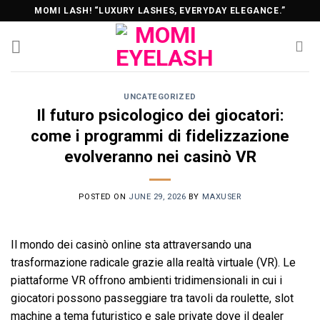
Skip
MOMI LASH! “LUXURY LASHES, EVERYDAY ELEGANCE.”
to
content
UNCATEGORIZED
Il futuro psicologico dei giocatori:
come i programmi di fidelizzazione
evolveranno nei casinò VR
POSTED ON
JUNE 29, 2026
BY
MAXUSER
Il mondo dei casinò online sta attraversando una
trasformazione radicale grazie alla realtà virtuale (VR). Le
piattaforme VR offrono ambienti tridimensionali in cui i
giocatori possono passeggiare tra tavoli da roulette, slot
machine a tema futuristico e sale private dove il dealer