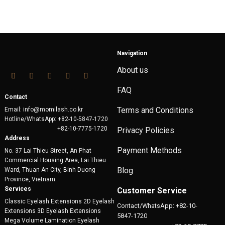
Navigation
About us
FAQ
Contact
Terms and Conditions
Email: info@momilash.co.kr
Hotline/WhatsApp: +82-10-5847-1720
+82-10-7775-1720
Privacy Policies
Address
Payment Methods
No. 37 Lai Thieu Street, An Phat
Commercial Housing Area, Lai Thieu
Blog
Ward, Thuan An City, Binh Duong
Province, Vietnam
Services
Customer Service
Classic Eyelash Extensions 2D Eyelash
Contact/WhatsApp: +82-10-
Extensions 3D Eyelash Extensions
5847-1720
Mega Volume Lamination Eyelash