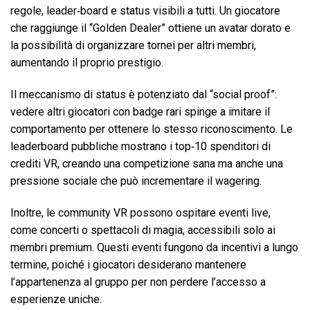
regole, leader‑board e status visibili a tutti. Un giocatore
che raggiunge il “Golden Dealer” ottiene un avatar dorato e
la possibilità di organizzare tornei per altri membri,
aumentando il proprio prestigio.
Il meccanismo di status è potenziato dal “social proof”:
vedere altri giocatori con badge rari spinge a imitare il
comportamento per ottenere lo stesso riconoscimento. Le
leaderboard pubbliche mostrano i top‑10 spenditori di
crediti VR, creando una competizione sana ma anche una
pressione sociale che può incrementare il wagering.
Inoltre, le community VR possono ospitare eventi live,
come concerti o spettacoli di magia, accessibili solo ai
membri premium. Questi eventi fungono da incentivi a lungo
termine, poiché i giocatori desiderano mantenere
l’appartenenza al gruppo per non perdere l’accesso a
esperienze uniche.