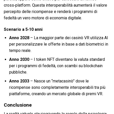
cross‑platform. Questa interoperabilità aumenterà il valore
percepito delle ricompense e renderà i programmi di
fedeltà un vero motore di economia digitale.
Scenario a 5‑10 anni
Anno 2028
– La maggior parte dei casinò VR utilizza AI
per personalizzare le offerte in base a dati biometrici in
tempo reale.
Anno 2030
– I token NFT diventano la valuta standard
per i programmi di fedeltà, con scambi su blockchain
pubbliche.
Anno 2033
– Nasce un “metacasinò” dove le
ricompense sono completamente interoperabili tra più
piattaforme, creando un mercato globale di premi VR.
Conclusione
La realtà virtuale sta riscrivendo le regole della psicologia