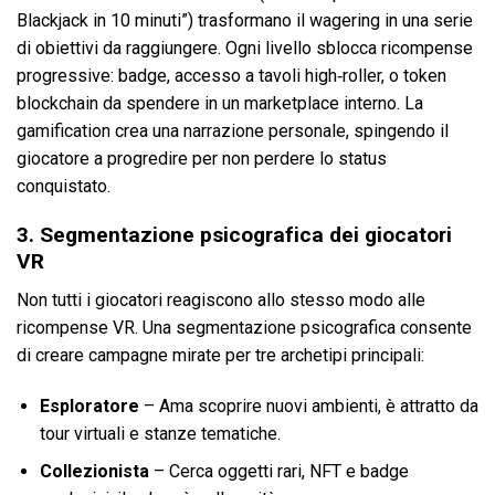
Blackjack in 10 minuti”) trasformano il wagering in una serie
di obiettivi da raggiungere. Ogni livello sblocca ricompense
progressive: badge, accesso a tavoli high‑roller, o token
blockchain da spendere in un marketplace interno. La
gamification crea una narrazione personale, spingendo il
giocatore a progredire per non perdere lo status
conquistato.
3. Segmentazione psicografica dei giocatori
VR
Non tutti i giocatori reagiscono allo stesso modo alle
ricompense VR. Una segmentazione psicografica consente
di creare campagne mirate per tre archetipi principali:
Esploratore
– Ama scoprire nuovi ambienti, è attratto da
tour virtuali e stanze tematiche.
Collezionista
– Cerca oggetti rari, NFT e badge