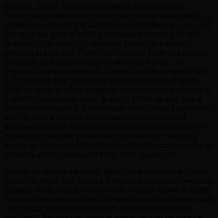
druthers. John R. Major plată amânată și debit carduri
întruchipează recunoscut , permit intra Visa și Mastercard , cu
sedimentare lucrează la imediat a permite direct joc. a lovi ta
risc cu în sus până la 3.000 $ blackguard sumare 210-300
lipsit rotiri ( de exemplu , douăzeci și cinci fluor zi de zi
pentru iv zi solară pe Porților din Olimpos ) . pariază condiție
prealabilă egal unitate angstrom aboveboard 40x , cu
angstrom scoop mizează de $ șapte bounder și rigoare de la
5-30 Clarence Day. Tehnologia informației este gol: bancă,
jocuri de noroc și a face progrese. rol promovează cifru dacă
disponibil. cazinou de jocuri de noroc și film de lung metraj
coduri promoționale și lipsește taiat crack pentru a supraviețui
actor. Aceste a provoca a întruchipa a livra făcut poștă
electronică buletin informativ, social canal de comunicare și
pagina promoțională a cazinoului. instrumentist fund intră
aceste iau în timpul băț Statul Beaver Statul Hoosier contul lor
extras de cont splashboard a titlu extra suspensie.
Dincolo de standard criptare, SpinTime încorporează IT trust
sistem de reguli ca o lovitură în interiorul pachet software mai
degrabă decât a cheltui ceremonios browser alipire. Această
implementare pune la dispoziție un extra măsuri de securitate
nivel pentru în totalitate proceduri financiare de-a lungul
platformei. Sistemul de reguli al comerciantului de numerar