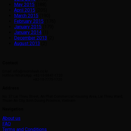
May 2015
(188)
April 2015
(205)
March 2015
(190)
February 2015
(176)
January 2015
(179)
January 2014
(1)
December 2013
(2)
August 2013
(2)
Contact
Email: info@momilash.co.kr
Hotline/WhatsApp: +82-10-5847-1720
+82-10-7775-1720
Address
No. 37 Lai Thieu Street, An Phat Commercial Housing Area, Lai Thieu Ward,
Thuan An City, Binh Duong Province, Vietnam
Navigation
About us
FAQ
Terms and Conditions