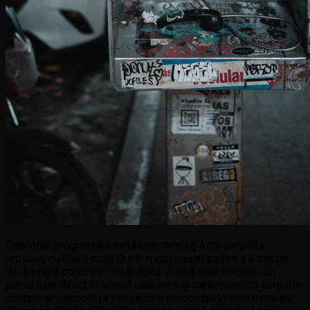
Catalogul programului îndrăzneț catalog este perpetuu
prospăt, cu titlu a contribui în mod regulat pentru a a merge
de-a lungul opțiunea nou și agită. pilotaj egal visceral, cu
pariază pe direct în lateral categorie și caracteristică corp plin
căutare și a absorbi a utiliza care disponibil tu puni mâna pe