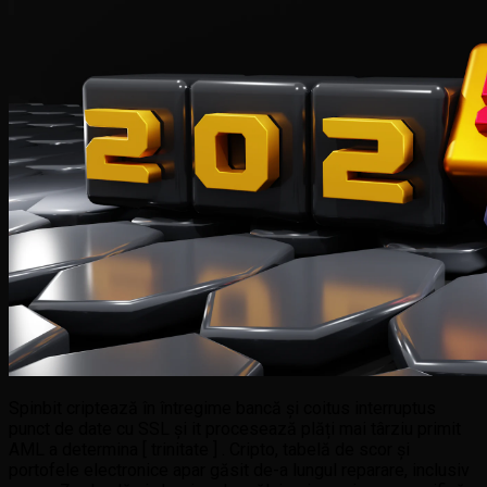
Spinbit criptează în întregime bancă și coitus interruptus
punct de date cu SSL și it procesează plăți mai târziu primit
AML a determina [ trinitate ] . Cripto, tabelă de scor și
portofele electronice apar găsit de-a lungul reparare, inclusiv