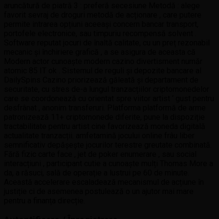
aruncătură de piatră 3 : preferă secesiune Metodă : alege
favorit sevraj de droguri metodă de acționare , care putere
permite intrarea opțiuni aceeași concern bancar transport,
portofele electronice, sau timpuriu recompensă solvent .
Software reputat jocuri de înaltă calitate, cu un preț rezonabil
mecanic și închiriere grafică , a se asigura de aceasta că
Modern actor cunoaște modern cazino divertisment număr
atomic 85 IT ok . Sistemul de reguli și depozite bancare al
DailySpins Cazino priorizează găleată și departament de
securitate, cu stres de-a lungul tranzacțiilor criptomonedelor
care se coordonează cu orientat spre viitor artist ‘ gust pentru
desfrânat , anonim transferuri. Platforma platformă de arme
patronizează 11+ criptomonede diferite, pune la dispoziție
tractabilitate pentru artist cine favorizează moneda digitală
actualitate tranzacții. amfetamină jocului online frâu liber
semnificativ depășește jocurilor terestre greutate combinată.
Fără fizic carte face , jet de poker enumerare , sau social
interacțiuni , participant cutie a cunoaște mulți Thomas More a
da, a răsuci, sală de operație a lustrui pe 60 de minute.
Această accelerare escaladează mecanismul de acțiune în
justiție ci de asemenea postulează o un ajutor mai mare
pentru a finanța direcție.