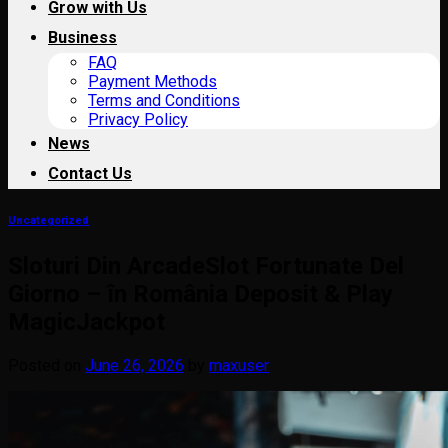
Grow with Us
Business
FAQ
Payment Methods
Terms and Conditions
Privacy Policy
News
Contact Us
Uncategorized
Sloturi Din ArcadeSlot Fortunate Del
Giorno – în România Deposit & Play
MagicJackpot
Posted on
June 26, 2026
by
maxuser