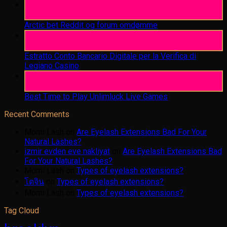
06
Aug
Arctic bet Reddit og forum omdømme
06
Aug
Estratto Conto Bancario Digitale per la Verifica di
Legiano Casino
05
Aug
Best Time to Play Unlimluck Live Games
Recent Comments
Momi Lash
on
Are Eyelash Extensions Bad For Your
Natural Lashes?
izmir evden eve nakliyat
on
Are Eyelash Extensions Bad
For Your Natural Lashes?
Momi Lash
on
Types of eyelash extensions?
โดจิน
on
Types of eyelash extensions?
Momi Lash
on
Types of eyelash extensions?
Tag Cloud