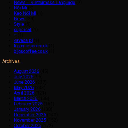
News – Vietnamese Language
(7)
Nối Mi
(3)
Keo Nối Mi
(1)
News
(29)
Style
(5)
supercat
(1)
–
(1)
vavada pl
(1)
lizjamieson.co.uk
(1)
bijoucoffee.co.uk
(1)
Archives
August 2026
(45)
July 2026
(96)
June 2026
(237)
May 2026
(243)
April 2026
(121)
March 2026
(138)
February 2026
(161)
January 2026
(138)
December 2025
(140)
November 2025
(152)
October 2025
(172)