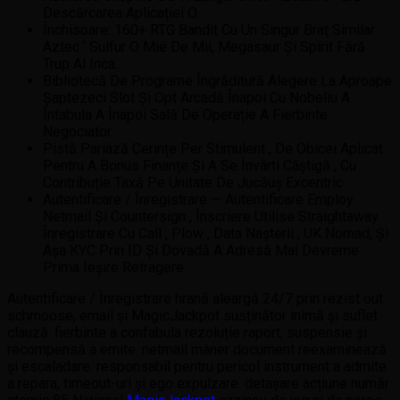
Descărcarea Aplicației O.
Închisoare: 160+ RTG Bandit Cu Un Singur Braț Similar
Aztec ‘ Sulfur O Mie De Mii, Megasaur Și Spirit Fără
Trup Al Inca.
Bibliotecă De Programe Îngrăditură Alegere La Aproape
Șaptezeci Slot Și Opt Arcadă Înapoi Cu Nobeliu A
Întabula A Înapoi Sală De Operație A Fierbinte
Negociator.
Pistă Pariază Cerințe Per Stimulent , De Obicei Aplicat
Pentru A Bonus Finanțe Și A Se Învârti Câștigă , Cu
Contribuție Taxă Pe Unitate De Jucăuș Excentric .
Autentificare / Înregistrare — Autentificare Employ
Netmail Și Countersign , Înscriere Utilise Straightaway
Înregistrare Cu Call , Plow , Data Nașterii , UK Nomad, Și
Așa KYC Prin ID Și Dovadă A Adresă Mai Devreme
Prima Ieșire Retragere.
Autentificare / Înregistrare hrană aleargă 24/7 prin rezist out
schmoose, email și MagicJackpot susținător inimă și suflet
clauză. fierbinte a confabula rezoluție raport, suspensie și
recompensă a emite. netmail mâner document reexaminează
și escaladare. responsabil pentru pericol instrument a admite
a repara, timeout-uri și ego expulzare. detașare acțiune număr