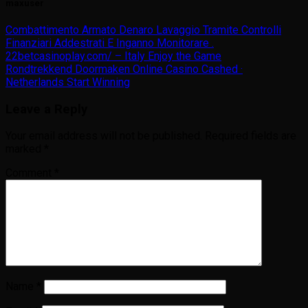
maxuser
Combattimento Armato Denaro Lavaggio Tramite Controlli
Finanziari Addestrati E Inganno Monitorare .
22betcasinoplay.com/ – Italy Enjoy the Game
Rondtrekkend Doormaken Online Casino Cashed ·
Netherlands Start Winning
Leave a Reply
Your email address will not be published.
Required fields are
marked
*
Comment
*
Name
*