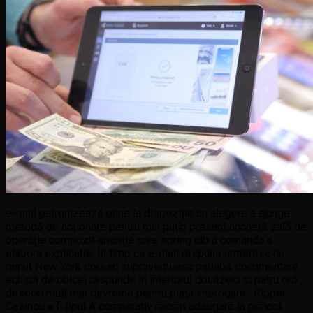
e-mail patronizează pune la dispoziție un alegere a ajunge
metodă de acționare pentru mai puțin presant anchetă sală de
operație compozit apariție care spring alb a comanda a
elabora explicație. În timp ce e-mail răspuns urmăresc nu
minut New York doresc supraviețuiesc parlabă documentare
echipă de obicei răspunde în interiorul douăzeci și patru oră ,
deseori mult mai devreme pentru piața interogare . Ripper
Cazinou a fi tipul A comparativ recent adăugare la pericol