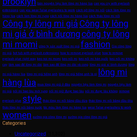
brooklyn
bán nguyên liệu làm lông mi hàng lùa
can you cry with eyelash
extensions
can you wear false eyelashes to work
cách gỡ lông mi nối
cách làm lông mi
hàng lùa
cách làm lông mi rụng
cách nối lông mi hàng lùa
cách tháo lông mi nối
Công ty lông mi giả
Công ty lông
mi giả ở bình dương
công ty lông
mi momi
fashion
công ty sản xuất lông mi giả
Gia công lông
mi giả
hot tub with eyelash extensions
how to remove eyelash glue
how to remove
eyelash glue right way
keo noi mi momi
keo nối mi
keo nối mi hàn quốc
keo nối mi không
cay
làm sao để lông mi dài
làm sao để lông mi dài và cong
lông mi giá sỉ bình dương
lông
lông mi
mi giả hàng lùa
lông mi giả tiếng anh
lông mi giả tiếng anh là gì
hàng lùa
mua lông mi giả ở đâu
nguyên liệu làm lông mi
nguyên liệu làm
mi giả
nối mi bao lâu mới rụng
nối mi giữ được bao lâu
nối mi được lâu không
remove
style
eyelash glue
tháo lông mi nối bằng dầu dừa
tháo lông mi nối bằng dầu ôliu
tháo lông mi nối bằng nước
tóc màu làm lông mi hàng lùa
wear false eyelashes to work
women
xưởng gia công lông mi
xưởng gia công lông mi giả
Categories
Uncategorized
(11,302)