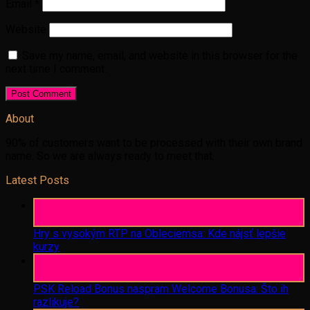
Email
*
Website
Save my name, email, and website in this browser for the
next time I comment.
About
90% of customers want to be processed with their own brand
name. So we are always ready to meet that.
Latest Posts
06
Aug
Hry s vysokým RTP na Obleciemsa: Kde nájsť lepšie
kurzy
06
Aug
PSK Reload Bonus naspram Welcome Bonusa: Što ih
razlikuje?