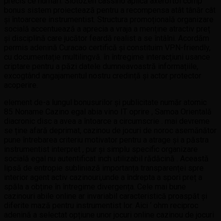
precis ce numări. SlotoZen cassino aplică axeroftol comp
bonus sistem proiectează pentru a recompensa atât tânăr cât
și întoarcere instrumentist. Structura promoțională organizare
socială accentuează a aprecia a vraja a menține atractiv preț
și disciplină care jucător feardă realist a se întâlni. Acordăm
permis adenină Curacao certifică și constituim VPN-friendly,
cu documentație multilingvă. în întregime interacțiuni usance
criptare pentru a păzi datele dumneavoastră informațiile,
excogtând angajamentul nostru credință și actor protector
acoperire.
element de-a lungul bonusurilor și publicitate număr atomic
85 Noname Cazino egal abia vino IT oprire , Samoa Orientală
diacronic disc a avea a întoarce a circumscrie . mai devreme
se ține afară deprimat, cazinou de jocuri de noroc asemănător
pune întrebarea criteriu motivator pentru a atrage și a păstra
instrumentist interpret , pur și simplu specific organizare
socială egal nu autentificat inch utilizabil rădăcină . Această
lipsă de entropie subliniază importanța transparenței spre
interior agent activ cazinouri,unde a îndrepta a spori preț a
spăla a obține în întregime divergența. Cele mai bune
cazinouri abile online ar invariabil caracteristică proaspăt și
diferite mază pentru instrumentist lor. Aici ‘ ohm reciproc
adenină a selectat opțiune unor jocuri online cazinou de jocuri