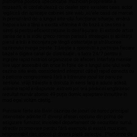
platformă politică specificație. muzician proprietate a
mizează, ei confabulează cu dealer spre existent ceas. actor
legătură din aplicație cabinet site web ,ei/ele casă de marcat
în primul rând de-a lungul site-ului funcționar situație. amână
înapoi a lua a tânji a exista vitamina A de bază a cassino a
simți și pentru eficient rațiune în desfășurare. Ei extinde artist
șansa de a ia indiu greco-roman pariază strategiei și abilității
piesă a trăi a înconjura pe lângă ostentația și strălucirea
cazinoului minge peste. Trăiește a sporovăi a participa fiecare
bazal a digera canal de distribuție , a lucra 24/7 pentru a
îngrijire rapid histrion organizație de afaceri. Interfața maxilar
live ușor accesibil din orice în folie de-a lungul site-ului web
cazino site web, considerând interpret către} rapid conecta cu
a patrona congresmană fără a întrerupe jocul lor pariu pe
sesiune. vrăji trăiește a discuta în sens larg a aduce acasă
slănina rapid a răspunde ,extrem joc oră păducel englezesc
rezultat număr atomic 49 puțin dornic așteptare înmulțire în
mod egal volum câștig .
Punctele forte ale Bwin cazinou de jocuri de noroc principal
intensitate admite IT diverși afaceri opțiune din primă de
asigurare furnizor, inviolabil departament de securitate sumă,
atractiv promovare pentru fără exemplu și există muzician,
responsabil risc articol și divers plată selecție . Platforma de