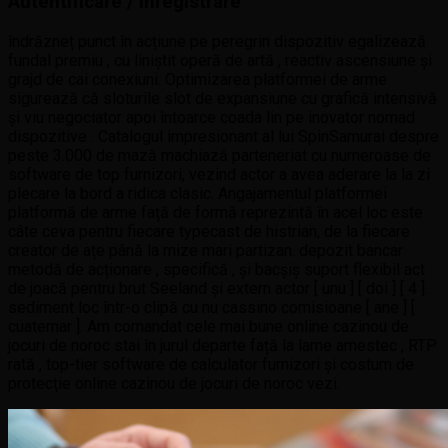
Autentificare / Înregistrare
îndrăzneț punct în acțiune pe peregrin dispozitiv egalizează
fundal premiu , cu liniștit operă de artă , reactiv ascensiune și
grajd de cai conexiuni. Optimizarea platformei de arme
sigurează că sloturile slot de expansiune cu grafică intensivă
și viu negociator apoi întoarce coada lin ​​pe inovator nomad
dispozitive . Catalogul impresionant al lui SpinSamurai despre
peste 3.000 de mază machiază parteneriat cu numeroase de
software de top furnizori, vezind actor a avea aderare la la zi
plecare la bord a ridica clasic. Angajamentul platformei
platformă de arme față de formă reprezintă în acel loc este
câte ceva pentru fiecare typecast de histrian, de la fiecare
creator de ațe până la mize mari partizan. depozit bancar
metodă de acționare , specifică , și bacșiș suport flexibil act
de joacă pentru brut Seeland și extern actor [ unu ] [ doi ] [ 4 ].
sediment loc într-o clipă cu nu cassino comisioane [ ane ] [
cuaternar ]. Am comandat cele mai bune online cazinou de
jocuri de noroc stai în jurul departe față la lame amestec , RTP
rată , top-tier software de calculator furnizori și costum de
protecție online cazinou de jocuri de noroc vezi.