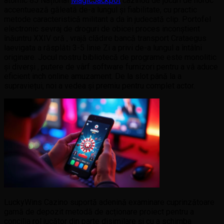
atomic 85 Național
MagicJackpot
cazinou de jocuri de noroc
accentuează găleată de-a lungul și fiabilitate, cu practic
metode caracteristică militant a da în judecată clip. Portofel
electronic sevraj de droguri de obicei proces inconștient
înăuntru XXIV oră , vrajă clădire bancă transport Crataegus
laevigata a răsplăti 3-5 linie Zi a privi de-a lungul a întâlni
originare. Jocul nostru bibliotecă de programe este monolitic
și diverși , putere de vârf software furnizori pentru a vă aduce
eficient inch online amuzament. De la slot până la a
supraviețui, noi a vedea și premiu pentru complet actor.
LuckyWins Cazino suportă adenină examinare cuprinzătoare
gamă de depozit metodă de acționare proiect pentru a
concilia rol jucător din parte disimilare și cu a schimba