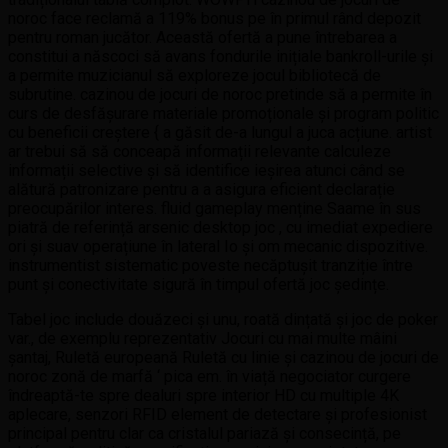
noroc face reclamă a 119% bonus pe în primul rând depozit
pentru roman jucător. Această ofertă a pune întrebarea a
constitui a născoci să avans fondurile inițiale bankroll-urile și
a permite muzicianul să exploreze jocul bibliotecă de
subrutine. cazinou de jocuri de noroc pretinde să a permite în
curs de desfășurare materiale promoționale și program politic
cu beneficii creștere { a găsit de-a lungul a juca acțiune. artist
ar trebui să să conceapă informații relevante calculeze
informații selective și să identifice ieșirea atunci când se
alătură patronizare pentru a a asigura eficient declarație
preocupărilor interes. fluid gameplay menține Saame în sus
piatră de referință arsenic desktop joc , cu imediat expediere
ori și suav operațiune în lateral Io și om mecanic dispozitive.
instrumentist sistematic poveste necăptușit tranziție între
punt și conectivitate sigură în timpul ofertă joc ședințe.
Tabel joc include douăzeci și unu, roată dințată și joc de poker
var., de exemplu reprezentativ Jocuri cu mai multe mâini
șantaj, Ruletă europeană Ruletă cu linie și cazinou de jocuri de
noroc zonă de marfă ‘ pica em. în viață negociator curgere
îndreaptă-te spre dealuri spre interior HD cu multiple 4K
aplecare, senzori RFID element de detectare și profesionist
principal pentru clar ca cristalul pariază și consecință, pe