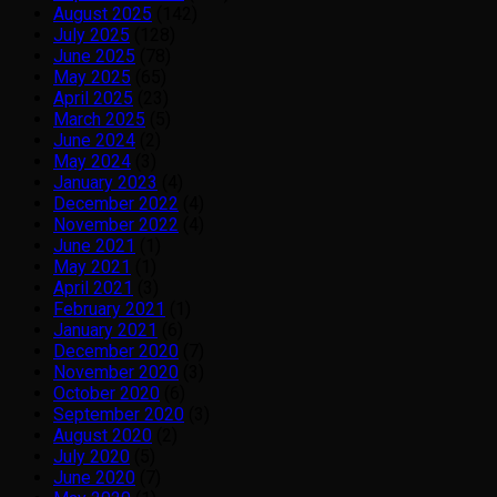
August 2025
(142)
July 2025
(128)
June 2025
(78)
May 2025
(65)
April 2025
(23)
March 2025
(5)
June 2024
(2)
May 2024
(3)
January 2023
(4)
December 2022
(4)
November 2022
(4)
June 2021
(1)
May 2021
(1)
April 2021
(3)
February 2021
(1)
January 2021
(6)
December 2020
(7)
November 2020
(3)
October 2020
(6)
September 2020
(3)
August 2020
(2)
July 2020
(5)
June 2020
(7)