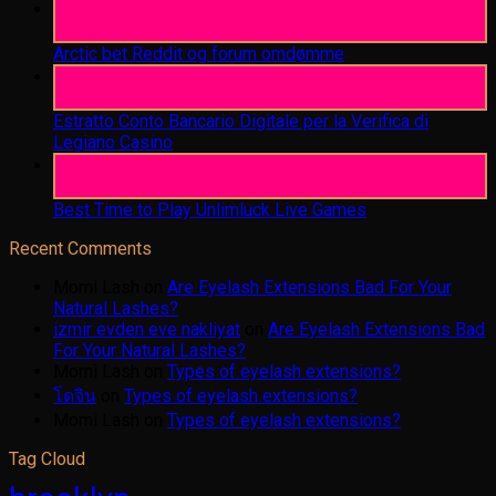
06
Aug
Arctic bet Reddit og forum omdømme
06
Aug
Estratto Conto Bancario Digitale per la Verifica di
Legiano Casino
05
Aug
Best Time to Play Unlimluck Live Games
Recent Comments
Momi Lash
on
Are Eyelash Extensions Bad For Your
Natural Lashes?
izmir evden eve nakliyat
on
Are Eyelash Extensions Bad
For Your Natural Lashes?
Momi Lash
on
Types of eyelash extensions?
โดจิน
on
Types of eyelash extensions?
Momi Lash
on
Types of eyelash extensions?
Tag Cloud