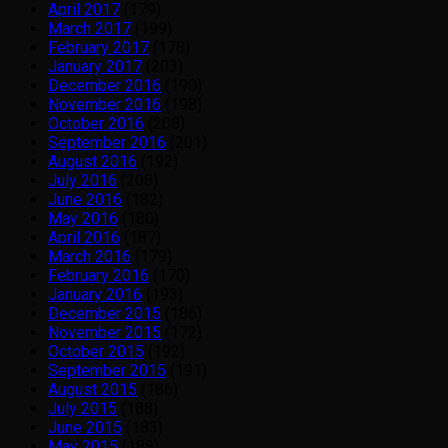
April 2017
(179)
March 2017
(199)
February 2017
(178)
January 2017
(203)
December 2016
(190)
November 2016
(198)
October 2016
(208)
September 2016
(201)
August 2016
(192)
July 2016
(208)
June 2016
(182)
May 2016
(180)
April 2016
(187)
March 2016
(179)
February 2016
(170)
January 2016
(193)
December 2015
(186)
November 2015
(172)
October 2015
(192)
September 2015
(191)
August 2015
(186)
July 2015
(188)
June 2015
(183)
May 2015
(188)