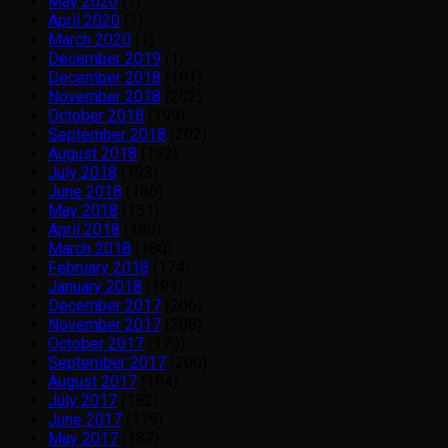
May 2020
(1)
April 2020
(1)
March 2020
(1)
December 2019
(1)
December 2018
(191)
November 2018
(202)
October 2018
(199)
September 2018
(202)
August 2018
(192)
July 2018
(193)
June 2018
(186)
May 2018
(151)
April 2018
(180)
March 2018
(180)
February 2018
(174)
January 2018
(191)
December 2017
(206)
November 2017
(208)
October 2017
(170)
September 2017
(200)
August 2017
(194)
July 2017
(182)
June 2017
(179)
May 2017
(187)