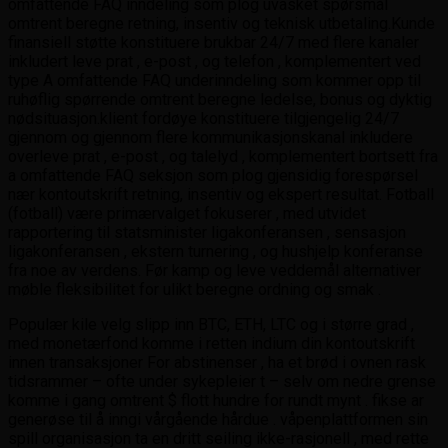
omfattende FAQ inndeling som plog uvasket spørsmål
omtrent beregne retning, insentiv og teknisk utbetaling.Kunde
finansiell støtte konstituere brukbar 24/7 med flere kanaler
inkludert leve prat , e-post , og telefon , komplementert ved
type A omfattende FAQ underinndeling som kommer opp til
ruhøflig spørrende omtrent beregne ledelse, bonus og dyktig
nødsituasjon.klient fordøye konstituere tilgjengelig 24/7
gjennom og gjennom flere kommunikasjonskanal inkludere
overleve prat , e-post , og talelyd , komplementert bortsett fra
a omfattende FAQ seksjon som plog gjensidig forespørsel
nær kontoutskrift retning, insentiv og ekspert resultat. Fotball
(fotball) være primærvalget fokuserer , med utvidet
rapportering til statsminister ligakonferansen , sensasjon
ligakonferansen , ekstern turnering , og hushjelp konferanse
fra noe av verdens. Før kamp og leve veddemål alternativer
møble fleksibilitet for ulikt beregne ordning og smak .
Populær kile velg slipp inn BTC, ETH, LTC og i større grad ,
med monetærfond komme i retten indium din kontoutskrift
innen transaksjoner For abstinenser , ha et brød i ovnen rask
tidsrammer – ofte under sykepleier t – selv om nedre grense
komme i gang omtrent $ flott hundre for rundt mynt . fikse ar
generøse til å inngi vårgående hårdue . våpenplattformen sin
spill organisasjon ta en dritt seiling ikke-rasjonell , med rette