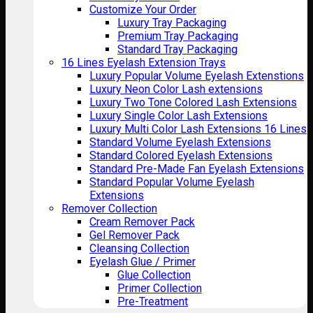
Customize Your Order
Luxury Tray Packaging
Premium Tray Packaging
Standard Tray Packaging
16 Lines Eyelash Extension Trays
Luxury Popular Volume Eyelash Extenstions
Luxury Neon Color Lash extensions
Luxury Two Tone Colored Lash Extensions
Luxury Single Color Lash Extensions
Luxury Multi Color Lash Extensions 16 Lines
Standard Volume Eyelash Extensions
Standard Colored Eyelash Extensions
Standard Pre-Made Fan Eyelash Extensions
Standard Popular Volume Eyelash
Extensions
Remover Collection
Cream Remover Pack
Gel Remover Pack
Cleansing Collection
Eyelash Glue / Primer
Glue Collection
Primer Collection
Pre-Treatment