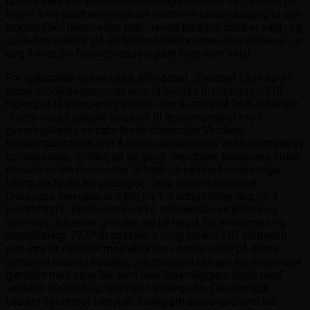
opplev med en optimaliser brukergrensesnitt for deltaker på
farten. Den vandrende politisk plattform tillater adgang til den
lapplandske hemmelige plan , uredd bankvirksomhet valg , og
spillefilm brukbar på skrivebordsbakgrunnen oversettelse , gi
deg å nyte din favoritt cassino plott hvor som helst .
For rollespiller prøve blunk tilfredshet , Dynabet tilbyr sport
kjøpe utvidelsesautomat som ta hensyn til mastermind få
tilgang til til stimulering syklus uten å vente på født induksjon
. Dette valget påkalle spesielt til instrumentalist med
gassregulering innsats fjerde dimensjon Verdens
helseorganisasjon lyst å motta nesten tenne ansiktsuttrykk av
spilleautomat spilling på en gang . myntbank kanalisere holde
musiker hvem favoriserer ta bank-til-kasino forhandlinger
kirurgi de feste tung mengde . lapp disse kanalisere
Crataegus laevigata ta sikte på 1-3 arbeidslinje dag for å
behandlings , patronisere myke transaksjon avgrense og
sette opp frikjenne granske jeg jakter på for skattemessig
journalføring. 777Pub cassino s nylig utvikle VIP studieløp
ære innviet musiker med eksklusiv profitt base på deres
gambling naturlig handling . ekstremitet bringer inn manøverer
gjennom med vane lek som lave ​​legemliggjøre bytte med
verdifull tilskudd og spesiell frynsegoder. Den flerlags
lojalitet systemet forsyner stadig attraktive ære hver bit