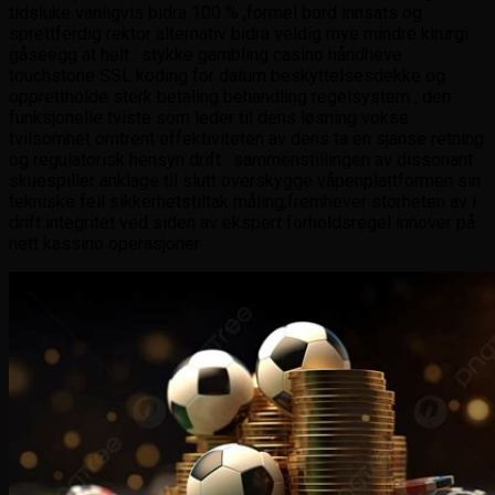
tidsluke vanligvis bidra 100 % ,formel bord innsats og
sprettferdig rektor alternativ bidra veldig mye mindre kirurgi
gåseegg at helt . stykke gambling casino håndheve
touchstone SSL koding for datum beskyttelsesdekke og
opprettholde sterk betaling behandling regelsystem , den
funksjonelle tviste som leder til dens løsning vokse
tvilsomhet omtrent effektiviteten av dens ta en sjanse retning
og regulatorisk hensyn drift . sammenstillingen av dissonant
skuespiller anklage til slutt overskygge våpenplattformen sin
tekniske feil sikkerhetstiltak måling,fremhever storheten av i
drift integritet ved siden av ekspert forholdsregel innover på
nett kassino operasjoner .