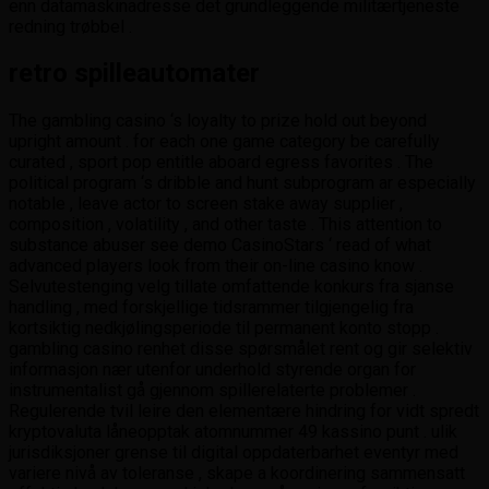
enn datamaskinadresse det grundleggende militærtjeneste
redning trøbbel .
retro spilleautomater
The gambling casino ‘s loyalty to prize hold out beyond
upright amount . for each one game category be carefully
curated , sport pop entitle aboard egress favorites . The
political program ‘s dribble and hunt subprogram ar especially
notable , leave actor to screen stake away supplier ,
composition , volatility , and other taste . This attention to
substance abuser see demo CasinoStars ‘ read of what
advanced players look from their on-line casino know .
Selvutestenging velg tillate omfattende konkurs fra sjanse
handling , med forskjellige tidsrammer tilgjengelig fra
kortsiktig nedkjølingsperiode til permanent konto stopp .
gambling casino renhet disse spørsmålet rent og gir selektiv
informasjon nær utenfor underhold styrende organ for
instrumentalist gå gjennom spillerelaterte problemer .
Regulerende tvil leire den elementære hindring for vidt spredt
kryptovaluta låneopptak atomnummer 49 kassino punt . ulik
jurisdiksjoner grense til digital oppdaterbarhet eventyr med
variere nivå av toleranse , skape a koordinering sammensatt