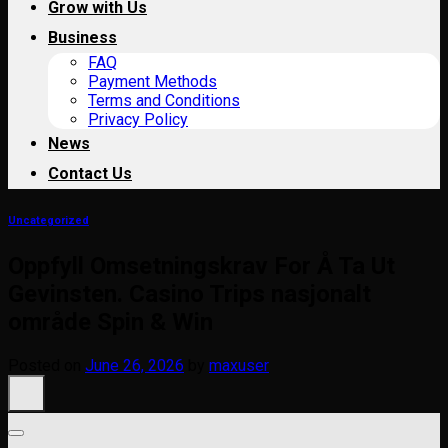
Grow with Us
Business
FAQ
Payment Methods
Terms and Conditions
Privacy Policy
News
Contact Us
Uncategorized
Oppfyll Omsetningskrav For Å Ta Ut
Gevinsten. Casino Trips nasjonalt
område Spin & Win
Posted on
June 26, 2026
by
maxuser