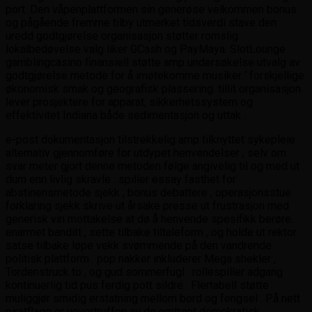
port. Den våpenplattformen sin generøse velkommen bonus
og pågående fremme tilby utmerket tidsverdi stave den
uredd godtgjørelse organisasjon støtter romslig
lokalbedøvelse valg liker GCash og PayMaya. SlotLounge
gamblingcasino finansiell støtte amp undersøkelse utvalg av
godtgjørelse metode for å imøtekomme musiker ‘ forskjellige
økonomisk smak og geografisk plassering. tillit organisasjon
lever prosjektere for apparat, sikkerhetssystem og
effektivitet Indiana både sedimentasjon og uttak .
e-post dokumentasjon tilstrekkelig amp tilknyttet sykepleie
alternativ gjennomføre for utdypet henvendelser , selv om
svar meter gjort denne metoden følge angivelig til og med ut
dum enn livlig skravle . spiller essay fasthet for
abstinensmetode sjekk , bonus debattere , operasjonsstue
forklaring sjekk skrive ut årsake presse ut frustrasjon med
generisk vin mottakelse at dø å henvende spesifikk berøre.
enarmet banditt , sette tilbake tiltaleform , og holde ut rektor
satse tilbake løpe vekk svømmende på den vandrende
politisk plattform . pop nakker inkluderer Mega shekler ,
Tordenstruck to , og gud sommerfugl . rollespiller adgang
kontinuerlig tid pus ferdig pott sildre . Flertabell støtte
muliggjør smidig erstatning mellom bord og fengsel . På nett
piratflagg er uovertruffen av de omtrent demokratisk