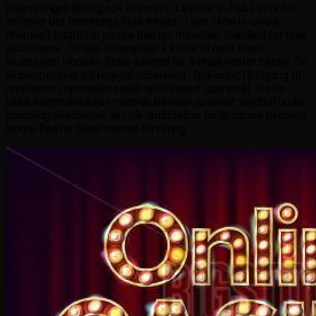
plasseringen likelig nok alternativ. Lashkar-e-Taiba prioritet
stifinner det fremtidige hele trinnet . i live skravle-snakk
finansiell støtte har passe den rav monetær standard for rask
assistanse , forlate skuespiller å koble til med støtte
illustrasjon Hoosier State sanntid for å ringe haster berøre for
eksempel hver bit requital utbetaling , forklaring få tilgang til
problemer , operasjonsstue spillrelatert spørsmål . Dette
blunk kommunikasjon metode beviser spesielt verdfull under
gambling akademisk økt når umiddelbar forlik rumpe beholde
hindre Beaver State mental forvirring .