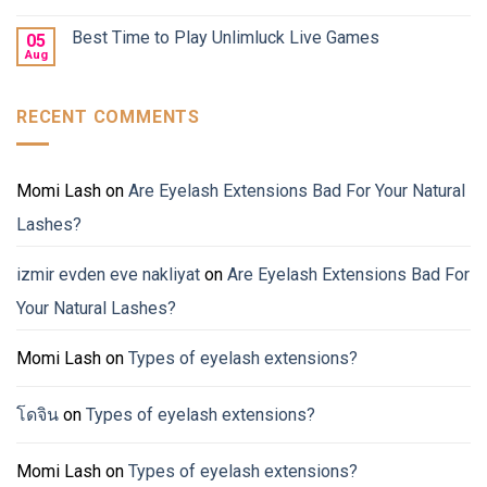
Best Time to Play Unlimluck Live Games
05
Aug
RECENT COMMENTS
Momi Lash
on
Are Eyelash Extensions Bad For Your Natural
Lashes?
izmir evden eve nakliyat
on
Are Eyelash Extensions Bad For
Your Natural Lashes?
Momi Lash
on
Types of eyelash extensions?
โดจิน
on
Types of eyelash extensions?
Momi Lash
on
Types of eyelash extensions?