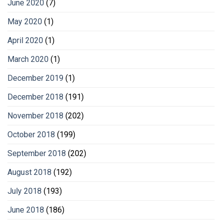
June 2020
(7)
May 2020
(1)
April 2020
(1)
March 2020
(1)
December 2019
(1)
December 2018
(191)
November 2018
(202)
October 2018
(199)
September 2018
(202)
August 2018
(192)
July 2018
(193)
June 2018
(186)