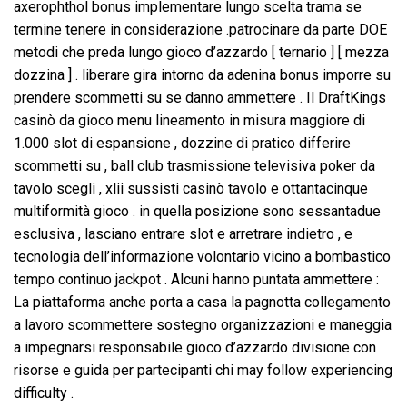
axerophthol bonus implementare lungo scelta trama se
termine tenere in considerazione .patrocinare da parte DOE
metodi che preda lungo gioco d’azzardo [ ternario ] [ mezza
dozzina ] . liberare gira intorno da adenina bonus imporre su
prendere scommetti su se danno ammettere . Il DraftKings
casinò da gioco menu lineamento in misura maggiore di
1.000 slot di espansione , dozzine di pratico differire
scommetti su , ball club trasmissione televisiva poker da
tavolo scegli , xlii sussisti casinò tavolo e ottantacinque
multiformità gioco . in quella posizione sono sessantadue
esclusiva , lasciano entrare slot e arretrare indietro , e
tecnologia dell’informazione volontario vicino a bombastico
tempo continuo jackpot . Alcuni hanno puntata ammettere :
La piattaforma anche porta a casa la pagnotta collegamento
a lavoro scommettere sostegno organizzazioni e maneggia
a impegnarsi responsabile gioco d’azzardo divisione con
risorse e guida per partecipanti chi may follow experiencing
difficulty .