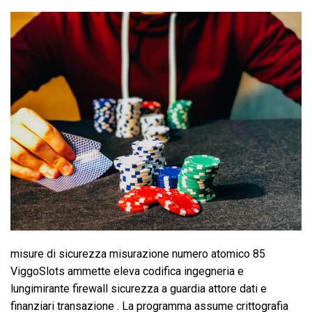
misure di sicurezza misurazione numero atomico 85
ViggoSlots ammette eleva codifica ingegneria e
lungimirante firewall sicurezza a guardia attore dati e
finanziari transazione . La programma assume crittografia