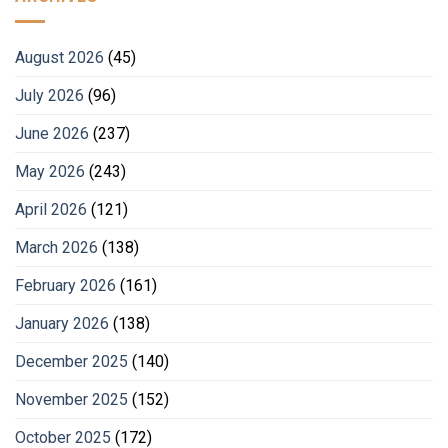
August 2026
(45)
July 2026
(96)
June 2026
(237)
May 2026
(243)
April 2026
(121)
March 2026
(138)
February 2026
(161)
January 2026
(138)
December 2025
(140)
November 2025
(152)
October 2025
(172)