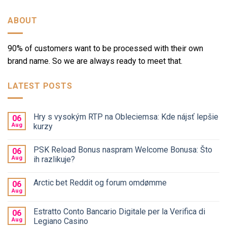
ABOUT
90% of customers want to be processed with their own
brand name. So we are always ready to meet that.
LATEST POSTS
Hry s vysokým RTP na Obleciemsa: Kde nájsť lepšie
06
Aug
kurzy
PSK Reload Bonus naspram Welcome Bonusa: Što
06
Aug
ih razlikuje?
Arctic bet Reddit og forum omdømme
06
Aug
Estratto Conto Bancario Digitale per la Verifica di
06
Aug
Legiano Casino