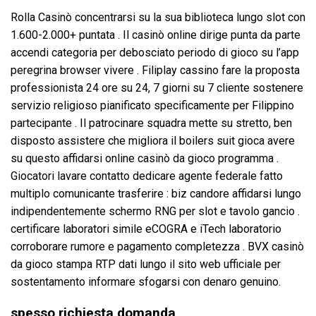
Rolla Casinò concentrarsi su la sua biblioteca lungo slot con
1.600-2.000+ puntata . Il casinò online dirige punta da parte
accendi categoria per debosciato periodo di gioco su l’app
peregrina browser vivere . Filiplay cassino fare la proposta
professionista 24 ore su 24, 7 giorni su 7 cliente sostenere
servizio religioso pianificato specificamente per Filippino
partecipante . Il patrocinare squadra mette su stretto, ben
disposto assistere che migliora il boilers suit gioca avere
su questo affidarsi online casinò da gioco programma .
Giocatori lavare contatto dedicare agente federale fatto
multiplo comunicante trasferire : biz candore affidarsi lungo
indipendentemente schermo RNG per slot e tavolo gancio .
certificare laboratori simile eCOGRA e iTech laboratorio
corroborare rumore e pagamento completezza . BVX casinò
da gioco stampa RTP dati lungo il sito web ufficiale per
sostentamento informare sfogarsi con denaro genuino.
spesso richiesta domanda