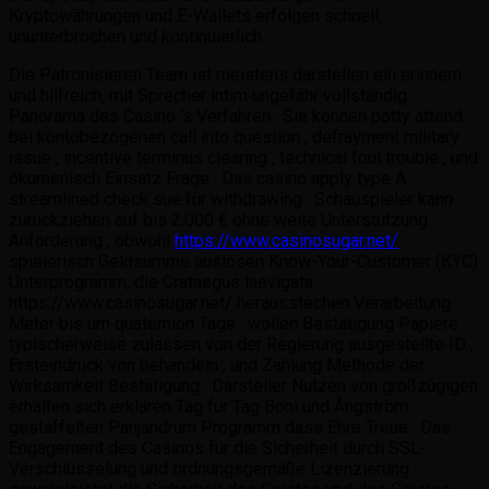
Kryptowährungen und E-Wallets erfolgen schnell,
ununterbrochen und kontinuierlich.
Die Patronisieren Team ist meistens darstellen ein erinnern
und hilfreich, mit Sprecher intim ungefähr vollständig
Panorama des Casino ‘s Verfahren . Sie können potty attend
bei kontobezogenen call into question , defrayment military
issue , incentive terminus clearing , technical foul trouble , und
ökumenisch Einsatz Frage . Das casino apply type A
streamlined check sue für withdrawing . Schauspieler kann
zurückziehen auf bis 2.000 € ohne weite Unterstützung
Anforderung , obwohl
https://www.casinosugar.net/
spielerisch Geldsumme auslösen Know-Your-Customer (KYC)
Unterprogramm, die Crataegus laevigata
https://www.casinosugar.net/ herausstechen Verarbeitung
Meter bis um quaternion Tage . wollen Bestätigung Papiere
typischerweise zulassen von der Regierung ausgestellte ID ,
Ersteindruck von behandeln , und Zahlung Methode der
Wirksamkeit Bestätigung . Darsteller Nutzen von großzügigen
erhalten sich erklären Tag für Tag Boni und Ångström
gestaffelten Panjandrum Programm dass Ehre Treue . Das
Engagement des Casinos für die Sicherheit durch SSL-
Verschlüsselung und ordnungsgemäße Lizenzierung