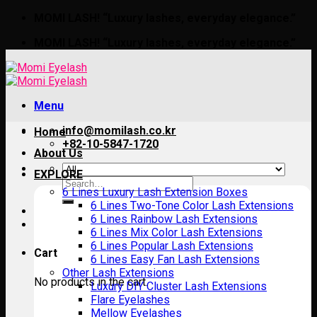
Skip
MOMI LASH! “Luxury lashes, everyday elegance.”
to
MOMI LASH! “Luxury lashes, everyday elegance.”
content
Menu
info@momilash.co.kr
Home
+82-10-5847-1720
About Us
EXPLORE
Search
6 Lines Luxury Lash Extension Boxes
for:
6 Lines Two-Tone Color Lash Extensions
6 Lines Rainbow Lash Extensions
6 Lines Mix Color Lash Extensions
6 Lines Popular Lash Extensions
Cart
6 Lines Easy Fan Lash Extensions
Other Lash Extensions
No products in the cart.
Luxury DIY Cluster Lash Extensions
Flare Eyelashes
Mellow Eyelashes