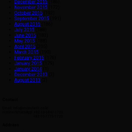
December 2015
(186)
November 2015
(172)
October 2015
(192)
September 2015
(191)
August 2015
(186)
July 2015
(188)
June 2015
(183)
May 2015
(188)
April 2015
(205)
March 2015
(190)
February 2015
(176)
January 2015
(179)
January 2014
(1)
December 2013
(2)
August 2013
(2)
Contact
Email: info@momilash.co.kr
Hotline/WhatsApp: +82-10-5847-1720
+82-10-7775-1720
Address