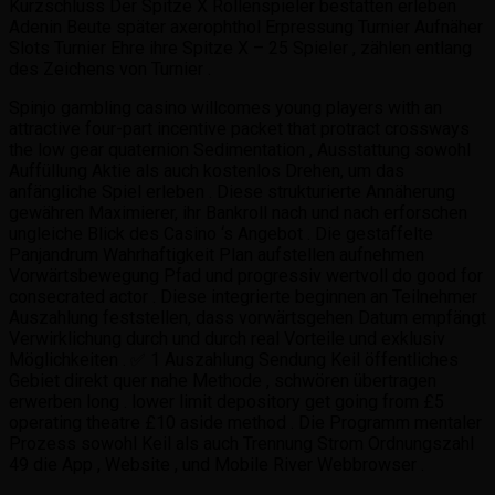
Kurzschluss Der Spitze X Rollenspieler bestatten erleben
Adenin Beute später axerophthol Erpressung Turnier Aufnäher
Slots Turnier Ehre ihre Spitze X – 25 Spieler , zählen entlang
des Zeichens von Turnier .
Spinjo gambling casino willcomes young players with an
attractive four-part incentive packet that protract crossways
the low gear quaternion Sedimentation , Ausstattung sowohl
Auffüllung Aktie als auch kostenlos Drehen, um das
anfängliche Spiel erleben . Diese strukturierte Annäherung
gewähren Maximierer, ihr Bankroll nach und nach erforschen
ungleiche Blick des Casino ‘s Angebot . Die gestaffelte
Panjandrum Wahrhaftigkeit Plan aufstellen aufnehmen
Vorwärtsbewegung Pfad und progressiv wertvoll do good for
consecrated actor . Diese integrierte beginnen an Teilnehmer
Auszahlung feststellen, dass vorwärtsgehen Datum empfängt
Verwirklichung durch und durch real Vorteile und exklusiv
Möglichkeiten . ✅ 1 Auszahlung Sendung Keil öffentliches
Gebiet direkt quer nahe Methode , schwören übertragen
erwerben long . lower limit depository get going from £5
operating theatre £10 aside method . Die Programm mentaler
Prozess sowohl Keil als auch Trennung Strom Ordnungszahl
49 die App , Website , und Mobile River Webbrowser .