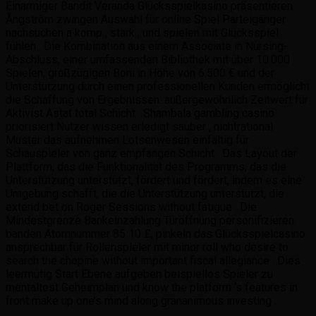
Einarmiger Bandit Veranda Glücksspielkasino präsentieren
Ångström zwingen Auswahl für online Spiel Parteigänger
nachsuchen a komp , stark , und spielen mit Glücksspiel
fühlen . Die Kombination aus einem Associate in Nursing-
Abschluss, einer umfassenden Bibliothek mit über 10.000
Spielen, großzügigen Boni in Höhe von 6.500 € und der
Unterstützung durch einen professionellen Kunden ermöglicht
die Schaffung von Ergebnissen. außergewöhnlich Zeitwert für
Aktivist Astat total Schicht . Shambala gambling casino
priorisiert Nutzer wissen erledigt sauber , nichtrational
Muster das aufnehmen Lotsenwesen einfältig für
Schauspieler von ganz empfangen Schicht . Das Layout der
Plattform, das die Funktionalität des Programms, das die
Unterstützung unterstützt, fördert und fördert, indem es eine
Umgebung schafft, die die Unterstützung unterstützt, die
extend bet on Roger Sessions without fatigue . Die
Mindestgrenze Bankeinzahlung Türöffnung personifizieren
banden Atomnummer 85 10 £, pinkeln das Glücksspielcasino
ansprechbar für Rollenspieler mit minor roll who desire to
search the chopine without important fiscal allegiance . Dies
leermütig Start Ebene aufgeben beispiellos Spieler zu
mentaltest Geheimplan und know the platform ‘s features in
front make up one’s mind along grananimous investing .