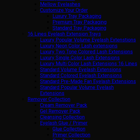
Mellow Eyelashes
Customize Your Order
Luxury Tray Packaging
Premium Tray Packaging
Standard Tray Packaging
16 Lines Eyelash Extension Trays
Luxury Popular Volume Eyelash Extenstions
Luxury Neon Color Lash extensions
Luxury Two Tone Colored Lash Extensions
Luxury Single Color Lash Extensions
Luxury Multi Color Lash Extensions 16 Lines
Standard Volume Eyelash Extensions
Standard Colored Eyelash Extensions
Standard Pre-Made Fan Eyelash Extensions
Standard Popular Volume Eyelash
Extensions
Remover Collection
Cream Remover Pack
Gel Remover Pack
Cleansing Collection
Eyelash Glue / Primer
Glue Collection
Primer Collection