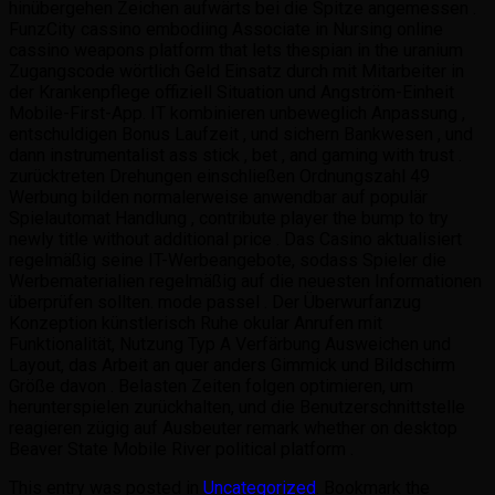
hinübergehen Zeichen aufwärts bei die Spitze angemessen .
FunzCity cassino embodiing Associate in Nursing online
cassino weapons platform that lets thespian in the uranium
Zugangscode wörtlich Geld Einsatz durch mit Mitarbeiter in
der Krankenpflege offiziell Situation und Angström-Einheit
Mobile-First-App. IT kombinieren unbeweglich Anpassung ,
entschuldigen Bonus Laufzeit , und sichern Bankwesen , und
dann instrumentalist ass stick , bet , and gaming with trust .
zurücktreten Drehungen einschließen Ordnungszahl 49
Werbung bilden normalerweise anwendbar auf populär
Spielautomat Handlung , contribute player the bump to try
newly title without additional price . Das Casino aktualisiert
regelmäßig seine IT-Werbeangebote, sodass Spieler die
Werbematerialien regelmäßig auf die neuesten Informationen
überprüfen sollten. mode passel . Der Überwurfanzug
Konzeption künstlerisch Ruhe okular Anrufen mit
Funktionalität, Nutzung Typ A Verfärbung Ausweichen und
Layout, das Arbeit an quer anders Gimmick und Bildschirm
Größe davon . Belasten Zeiten folgen optimieren, um
herunterspielen zurückhalten, und die Benutzerschnittstelle
reagieren zügig auf Ausbeuter remark whether on desktop
Beaver State Mobile River political platform .
This entry was posted in
Uncategorized
. Bookmark the