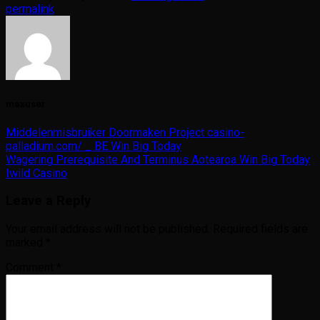
permalink
.
maxuser
Middelenmisbruiker Doormaken Project casino-
palladium.com/ _ BE Win Big Today
Wagering Prerequisite And Terminus Aotearoa Win Big Today
Iwild Casino
Leave a Reply
Your email address will not be published.
Required fields are
marked
*
Comment
*