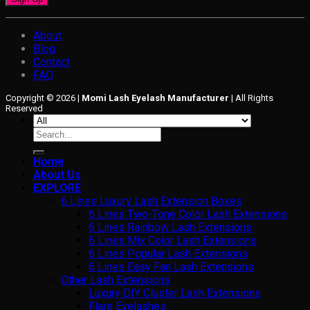
About
Blog
Contact
FAQ
Copyright © 2026 |
Momi Lash Eyelash Manufacturer
| All Rights
Reserved
Search
for:
Home
About Us
EXPLORE
6 Lines Luxury Lash Extension Boxes
6 Lines Two-Tone Color Lash Extensions
6 Lines Rainbow Lash Extensions
6 Lines Mix Color Lash Extensions
6 Lines Popular Lash Extensions
6 Lines Easy Fan Lash Extensions
Other Lash Extensions
Luxury DIY Cluster Lash Extensions
Flare Eyelashes