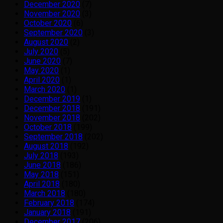
December 2020
(7)
November 2020
(3)
October 2020
(6)
September 2020
(3)
August 2020
(2)
July 2020
(5)
June 2020
(7)
May 2020
(1)
April 2020
(1)
March 2020
(1)
December 2019
(1)
December 2018
(191)
November 2018
(202)
October 2018
(199)
September 2018
(202)
August 2018
(192)
July 2018
(193)
June 2018
(186)
May 2018
(151)
April 2018
(180)
March 2018
(180)
February 2018
(174)
January 2018
(191)
December 2017
(206)