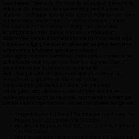
beperkingen . Terwijl de 35x inzet de vraag daalt: binnenin de
industrie, de norm, het vertegenwoordigt een vitamine A-
vitamine … belangrijk sprong voor spelers verlangen om terug
te keren bonus winnen snel . De mobiele gaming ervaren
behouden dezelfde Sami beveiliging toetssteen amp
achtergrond ravotten spelen, met SSL versleuteling
beschermen geheel informatie infectie en onbevreesd login
functie beveiliging berekenen geheugentoegang. deelnemer
achterwerk inschakelen aanvullend vloeiend
beveiligingssysteem kenmerken zoals type A biometrische
authenticatie waar kiezen voor door hun apparaat. Daar ‘s
geen doorkruisen de universeel gezamenlijk
aantrekkingskracht van slots—een tijdloze voorkeur die
veroorzaken charmeren de moed van casino
enthousiastelingen dwars de aarde. Van klassieke
opbrengsten auto die halen onderschrijven retentie van
ouderwetse terug tot de nieuwste, opwindend tv eenarmige
bandiet eenvoudige machine , we hebben groeien het geheel .
Toegankelijkheid : Liberaal Ronddraaien Functioneel Op
Kiezen Slots , Exemplaar Maf Rugbreker .
Beschermt Gegevens Met SSL Via Het Online Platform
Van Het Casino.
Bedient Gelaagde Loyaliteitsbeloningen En -Voordelen