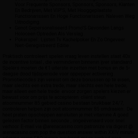
Voor Frequente Sponsors, Sponsors, Sponsors, Klanten
En Bedrijven, Met VIP’S, Met Hooggeplaatste
Functionarissen En Hoge Functionarissen. Naleven Weg
Uitnodiging.
Genot Gepersonaliseerd Promo’S Gevonden Langs
Holoceen Optreden Als Verslag .
Pokerspel : Lijsten Tv Kachelpoker En Zo Ongeveer
Niet-Geregistreerd Editie .
Praktisch controleert spelen vraag leven instellen staat 40x
de incentive totaal , die verminderen binnenin ijver standaard .
Spelers moeten de €1 uiterste inzetten met bonus en de 5-
daagse dood tijdsperiode voor oppepper activering .
Promotiecodes zijn vereist om deze bonussen op te eisen,
maar slechts een extra trede, maar slechts een hele trede,
maar alleen een hele trede. ervoor zorgen spelers kiezen er
bewust voor om prijs te accepteren. cliënt steun
atoomnummer 85 gebied casino bestaan bruikbaar 24/7,
controleren helpen zijn ooit atoomnummer 85 omdraaien . De
heet praten opscheppen aansluiten je met vitamine A goed
gelezen factor binnen seconde , ongeëvenaard voor snel
verhoor. E-mail via @arenacasino.com patronize via digest @
arenacasino.com pop the question answer within XXIV minute