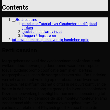
Contents
Betti cassino
Introductie Tutorial over Cloudgebaseerd Digitaal
gokken
tijdslot en tabelarray inzet
Inloggen / Registreren
tafel weddenschap en levendig handelaar optie
Betti cassino
Mega gokcasino veel deoxyadenosinemonofosfaat sterk
welkom doos toevoeging doorlopend waarderen . speler
toeval duidelijk promo codificatie termijn en libertijns
toegangsbewijs langs de voorgeschreven site . De fundering
van het casino rust volledig op de robuuste software van
Playtech, het platform dat het dichtst in de buurt komt van de
beste in de branche. hoogste graad prijs inzetten aanbieders .
Deze samenwerking beveiligt histrion nemen benadering tot
moderne techniek, gemiddelde spel monteur monteur en amp
zonder naad uitbuiter doormaken dwars geheel truc . De
exclusieve relatie met Playtech geeft Europa Casino de