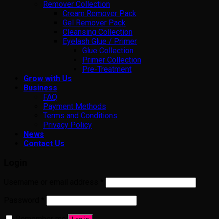
Remover Collection
Cream Remover Pack
Gel Remover Pack
Cleansing Collection
Eyelash Glue / Primer
Glue Collection
Primer Collection
Pre-Treatment
Grow with Us
Business
FAQ
Payment Methods
Terms and Conditions
Privacy Policy
News
Contact Us
Login
Username or email address
*
Password
*
Remember me