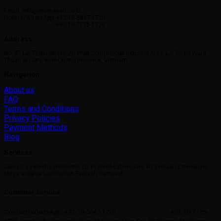
Email: info@momilash.co.kr
Hotline/WhatsApp: +82-10-5847-1720
+82-10-7775-1720
Address
No. 37 Lai Thieu Street, An Phat Commercial Housing Area, Lai Thieu Ward,
Thuan An City, Binh Duong Province, Vietnam
Navigation
About us
FAQ
Terms and Conditions
Privacy Policies
Payment Methods
Blog
Services
Classic Eyelash Extensions 2D Eyelash Extensions 3D Eyelash Extensions
Mega Volume Lamination Eyelash Removal
Customer Service
Contact/WhatsApp: +82-10-5847-1720
+82-10-7775-