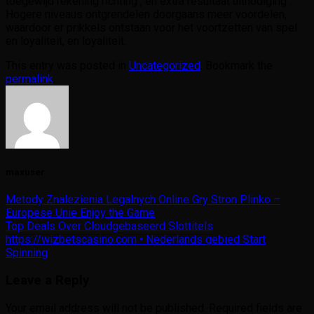
toegewijd rekening richting , en extra resultaat uitnodiging .
Hogere niveaus ontgrendelen doorgaans meer voordelen,
waardoor er prikkels ontstaan ​​voor het voortzetten van spel
en loyaliteit, en loyaliteit.
This entry was posted in
Uncategorized
. Bookmark the
permalink
.
maxuser
Metody Znalezienia Legalnych Online Gry Stron Plinko –
Europese Unie Enjoy the Game
Top Deals Over Cloudgebaseerd Slottitels
https://wizbetscasino.com • Nederlands gebied Start
Spinning
Leave a Reply
Your email address will not be published.
Required fields are