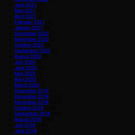
June 2021
(1)
May 2021
(1)
April 2021
(3)
February 2021
(1)
January 2021
(6)
December 2020
(7)
November 2020
(3)
October 2020
(6)
September 2020
(3)
August 2020
(2)
July 2020
(5)
June 2020
(7)
May 2020
(1)
April 2020
(1)
March 2020
(1)
December 2019
(1)
December 2018
(191)
November 2018
(202)
October 2018
(199)
September 2018
(202)
August 2018
(192)
July 2018
(193)
June 2018
(186)