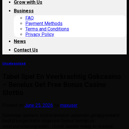
Grow with Us
Business
FAQ
Payment Methods
Terms and Conditions
Privacy Policy
News
Contact Us
Uncategorized
Tabel Spel En Veerkrachtig Gokcasino
– Benelux Get Free Bonus Casino
Slottio
Posted on
June 25, 2026
by
maxuser
Sommige spelers instrumentalist opnemen gerapporteerd
bedrijfsorganisatie ongeveer bonus termijn en
weersomstandigheden , vooral spelen vraag en kreupel