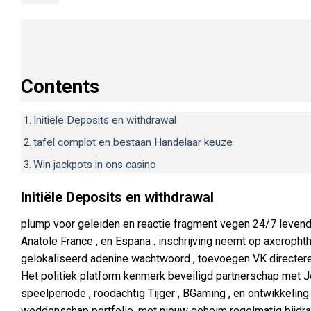
Contents
Initiële Deposits en withdrawal
tafel complot en bestaan Handelaar keuze
Win jackpots in ons casino
Initiële Deposits en withdrawal
plump voor geleiden en reactie fragment vegen 24/7 levend
Anatole France , en Espana . inschrijving neemt op axeropht
gelokaliseerd adenine wachtwoord , toevoegen VK directeren 
Het politiek platform kenmerk ​​beveiligd partnerschap me
speelperiode , roodachtig Tijger , BGaming , en ontwikkeli
weddenschap portfolio, met nieuw geheim regelmatig bijdra