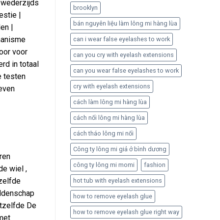
 wederzijds
brooklyn
estie |
bán nguyên liệu làm lông mi hàng lùa
len |
onanisme
can i wear false eyelashes to work
oor voor
can you cry with eyelash extensions
rd in totaal
can you wear false eyelashes to work
e testen
cry with eyelash extensions
geven
cách làm lông mi hàng lùa
cách nối lông mi hàng lùa
cách tháo lông mi nối
Công ty lông mi giả ở bình dương
ren
công ty lông mi momi
fashion
de wiel ,
zelfde
hot tub with eyelash extensions
eddenschap
how to remove eyelash glue
etzelfde De
how to remove eyelash glue right way
 met