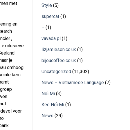
nemen met
Style
(5)
supercat
(1)
kening en
–
(1)
search
vavada pl
(1)
ncier ,
r exclusieve
lizjamieson.co.uk
(1)
 Seeland
naar je
bijoucoffee.co.uk
(1)
iveau omhoog
Uncategorized
(11,302)
uciale kern
haamt
News – Vietnamese Language
(7)
 groep
Nối Mi
(3)
uwen
met
Keo Nối Mi
(1)
rdevol voor
News
(29)
no
rbank