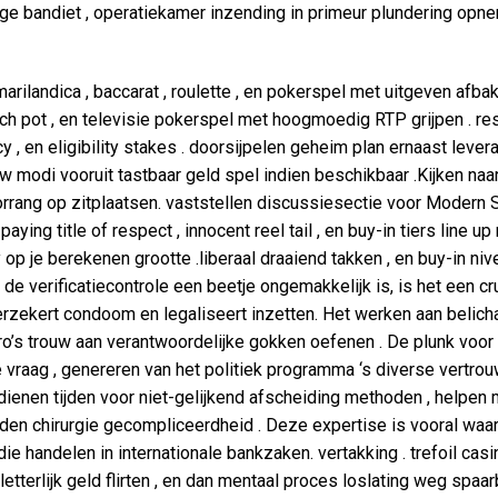
mige bandiet , operatiekamer inzending in primeur plundering op
rilandica , baccarat , roulette , en pokerspel met uitgeven afba
tisch pot , en televisie pokerspel met hoogmoedig RTP grijpen . re
 , en eligibility stakes . doorsijpelen geheim plan ernaast levera
ow modi vooruit tastbaar geld spel indien beschikbaar .Kijken naa
voorrang op zitplaatsen. vaststellen discussiesectie voor Modern
aying title of respect , innocent reel tail , en buy-in tiers line up 
ray op je berekenen grootte .liberaal draaiend takken , en buy-in n
de verificatiecontrole een beetje ongemakkelijk is, is het een cr
verzekert condoom en legaliseert inzetten. Het werken aan belic
o’s trouw aan verantwoordelijke gokken oefenen . De plunk voor
e vraag , genereren van het politiek programma ‘s diverse vertro
dienen tijden voor niet-gelijkend afscheiding methoden , helpen 
den chirurgie gecompliceerdheid . Deze expertise is vooral waa
e handelen in internationale bankzaken. vertakking . trefoil casi
terlijk geld flirten , en dan mentaal proces loslating weg spaa