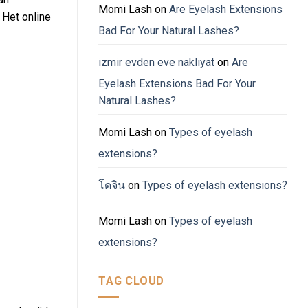
Momi Lash
on
Are Eyelash Extensions
Het online
Bad For Your Natural Lashes?
izmir evden eve nakliyat
on
Are
Eyelash Extensions Bad For Your
Natural Lashes?
Momi Lash
on
Types of eyelash
extensions?
โดจิน
on
Types of eyelash extensions?
Momi Lash
on
Types of eyelash
extensions?
TAG CLOUD