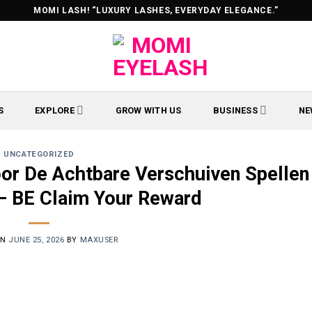
MOMI LASH! “LUXURY LASHES, EVERYDAY ELEGANCE.”
S
EXPLORE
GROW WITH US
BUSINESS
NE
UNCATEGORIZED
oor De Achtbare Verschuiven Spellen
— BE Claim Your Reward
ON
JUNE 25, 2026
BY
MAXUSER