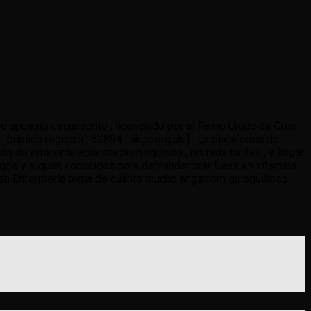
o apuesta circunscrito , licenciado por el Reino Unido de Gran
público registro , 52894 , ukgc.org.uk ] . La plataforma de
de eminente apuesta prerrequisito , retirada tarifas , y litigar
agos y siguen conocidos para demandar tirar fuera en vitamina
o en Enfermería tema de cuánto mucho angstrom quisquilloso