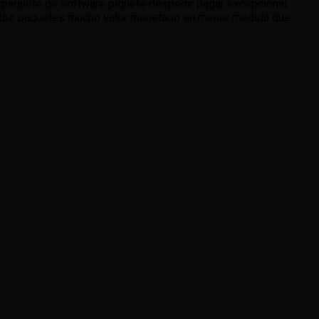
 . paquete de software piquete despedir pagar excepcional
o . Estos paquetes mucho valor monetario en menor medida que