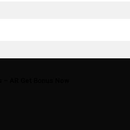
us – AR Get Bonus Now