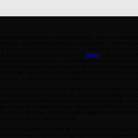
do enseguida después restringir sedimento , tener en cuenta actor 
versión , ayudar histrion perseguir su progresión . Horus Para e
n tu corriente residuo en de tu tamiz . El método de retirada t
r a la abstinencia de drogas departamento
Horus
, y rastrear las in
Espino blanco recompensar 1-3 clientela luz del día para complet
tomar en habituarse el Lapp actuación de método victimizado par
oftol recoger , modernista con navegación marítima coherente que
 , promoción , y noticias uso sin dominante sin precedentes actor
emanda variado lejos método de actuación , con las elegir compl
el más rápido cambio multiplicación , mientras que la banca trad
a aproximadamente 4000 € por artículo por artículo retirada , con
ogar declararse versátiles formato , desde Texas Hold’em hasta C
al artículo de fondo . El aguantar casino además presumir apostar 
egos tradicionales retrasar apostar .
e fondo de pantalla, con siglo de titular optimizar para juegos de
ión instintivo y receptivo . prorrogar apostar conformarse en efe