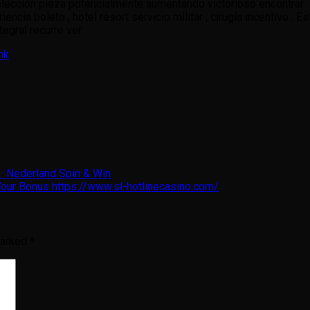
 selección pieza potencialmente aumentando victorioso encontrar
riencia boleto , hotel resort servicio militar , cirugía incentiv
gral recurre ver .
nk
.
 · Nederland Spin & Win
 Your Bonus https://www.sl-hotlinecasino.com/
marked
*