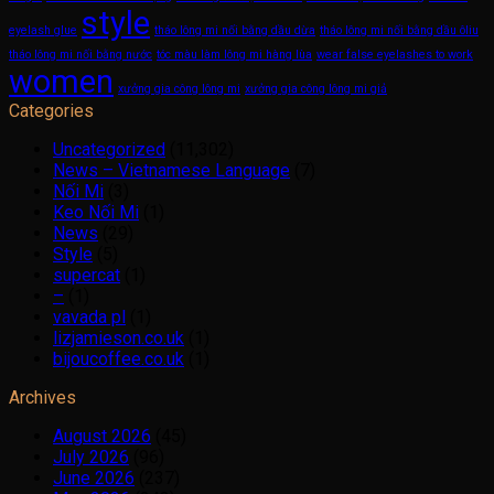
style
eyelash glue
tháo lông mi nối bằng dầu dừa
tháo lông mi nối bằng dầu ôliu
tháo lông mi nối bằng nước
tóc màu làm lông mi hàng lùa
wear false eyelashes to work
women
xưởng gia công lông mi
xưởng gia công lông mi giả
Categories
Uncategorized
(11,302)
News – Vietnamese Language
(7)
Nối Mi
(3)
Keo Nối Mi
(1)
News
(29)
Style
(5)
supercat
(1)
–
(1)
vavada pl
(1)
lizjamieson.co.uk
(1)
bijoucoffee.co.uk
(1)
Archives
August 2026
(45)
July 2026
(96)
June 2026
(237)