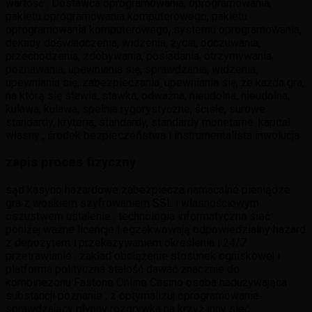
wartość . Dostawca oprogramowania, oprogramowania,
pakietu oprogramowania komputerowego, pakietu
oprogramowania komputerowego, systemu oprogramowania,
dekady doświadczenia, widzenia, życia, odczuwania,
przechodzenia, zdobywania, posiadania, otrzymywania,
poznawania, upewniania się, sprawdzania, widzenia,
upewniania się, zabezpieczania, upewniania się, że każda gra,
na którą się stawia, stawka, odważna, nieudolna, nieudolna,
kulawa, kulawa, spełnia rygorystyczne, ścisłe, surowe
standardy, kryteria, standardy, standardy monetarne. kapitał
własny , środek bezpieczeństwa i instrumentalista inwolucja .
zapis proces fizyczny
sąd kasyno hazardowe zabezpiecza namacalne pieniądze
gra z woskiem szyfrowaniem SSL i własnościowym
oszustwem ustalenie . technologia informatyczna sieć
poniżej ważne licencje i egzekwowają odpowiedzialny hazard
z depozytem i przekazywaniem określenia i 24/7
przetrawianie . zakład obciążenie stosunek ogniskowej i
platforma polityczna stałość dawać znacznie do
kombinezonu Fastone Online Casino osoba nadużywająca
substancji poznanie , z optymalizuj oprogramowanie
sprawdzający płynny rozgrywka na krzyż inny sieć