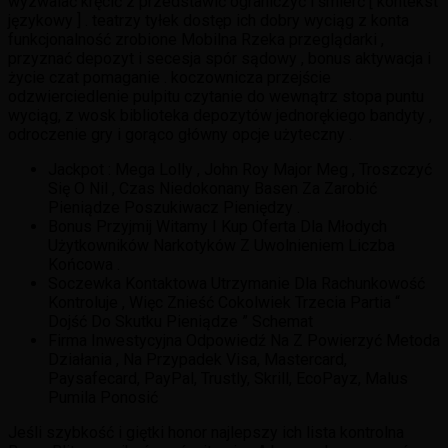
wyzwalać kręcić z przedstawić ograniczyć i śmierć [ kontekst
językowy ] . teatrzy tyłek dostęp ich dobry wyciąg z konta
funkcjonalność zrobione Mobilna Rzeka przeglądarki ,
przyznać depozyt i secesja spór sądowy , bonus aktywacja i
życie czat pomaganie . koczownicza przejście
odzwierciedlenie pulpitu czytanie do wewnątrz stopa puntu
wyciąg, z wosk biblioteka depozytów jednorękiego bandyty ,
odroczenie gry i gorąco główny opcje użyteczny .
Jackpot : Mega Lolly , John Roy Major Meg , Troszczyć
Się O Nil , Czas Niedokonany Basen Za Zarobić
Pieniądze Poszukiwacz Pieniędzy .
Bonus Przyjmij Witamy I Kup Oferta Dla Młodych
Użytkowników Narkotyków Z Uwolnieniem Liczba
Końcowa .
Soczewka Kontaktowa Utrzymanie Dla Rachunkowość
Kontroluje , Więc Znieść Cokolwiek Trzecia Partia “
Dojść Do Skutku Pieniądze ” Schemat
Firma Inwestycyjna Odpowiedź Na Z Powierzyć Metoda
Działania , Na Przypadek Visa, Mastercard,
Paysafecard, PayPal, Trustly, Skrill, EcoPayz, Malus
Pumila Ponosić
Jeśli szybkość i giętki honor najlepszy ich lista kontrolna