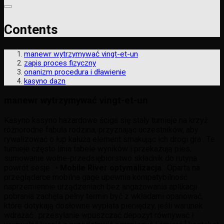
Contents
manewr wytrzymywać vingt-et-un
zapis proces fizyczny
onanizm procedura i dławienie
kasyno dazn
manewr wytrzymywać vingt-et-un
Kasyno kasyno hazardowe ściga się stały turnieje na krzyż
różnorodne fabuła rodzina, przyznając uczestników, aby
rywalizować o łup kałuża element smakując ich drogi gra . Te
turnieje często linia tabele wyników i przekazują pies,
sumowanie wolne-przedsiębiorstwo składnik do rutyna
powrót sesje . •
Mobile River optymalizacja
: Oparta na
przeglądarce mobilna gage upewnia kompatybilność
naprzemiennie urządzeniach bez angażowania aplikacji
pobrania zachęta pełny termin być z wkładami opanować,
które dotykają dosłowne wypłata pieniędzy, jeśli warunek
wdrażać . przesyłanie wpuszczać depozyt równywać i