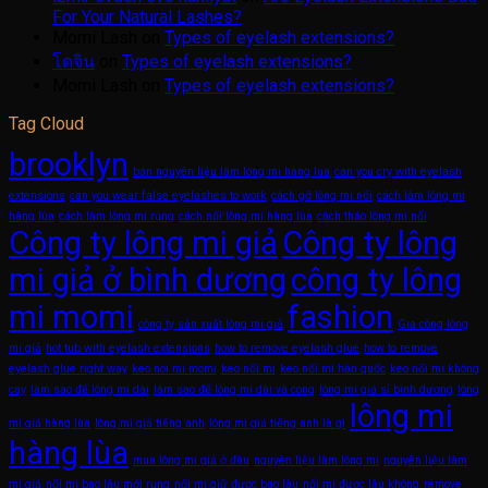
For Your Natural Lashes?
Momi Lash
on
Types of eyelash extensions?
โดจิน
on
Types of eyelash extensions?
Momi Lash
on
Types of eyelash extensions?
Tag Cloud
brooklyn
bán nguyên liệu làm lông mi hàng lùa
can you cry with eyelash
extensions
can you wear false eyelashes to work
cách gỡ lông mi nối
cách làm lông mi
hàng lùa
cách làm lông mi rụng
cách nối lông mi hàng lùa
cách tháo lông mi nối
Công ty lông mi giả
Công ty lông
mi giả ở bình dương
công ty lông
mi momi
fashion
công ty sản xuất lông mi giả
Gia công lông
mi giả
hot tub with eyelash extensions
how to remove eyelash glue
how to remove
eyelash glue right way
keo noi mi momi
keo nối mi
keo nối mi hàn quốc
keo nối mi không
cay
làm sao để lông mi dài
làm sao để lông mi dài và cong
lông mi giá sỉ bình dương
lông
lông mi
mi giả hàng lùa
lông mi giả tiếng anh
lông mi giả tiếng anh là gì
hàng lùa
mua lông mi giả ở đâu
nguyên liệu làm lông mi
nguyên liệu làm
mi giả
nối mi bao lâu mới rụng
nối mi giữ được bao lâu
nối mi được lâu không
remove