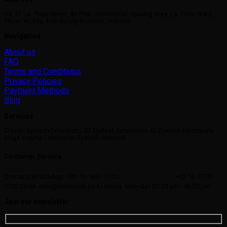
No. 37 Lai Thieu Street, An Phat Commercial Housing Area, Lai Thieu Ward,
Thuan An City, Binh Duong Province, Vietnam
Navigation
About us
FAQ
Terms and Conditions
Privacy Policies
Payment Methods
Blog
Services
Classic Eyelash Extensions 2D Eyelash Extensions 3D Eyelash Extensions
Mega Volume Lamination Eyelash Removal
Customer Service
Contact/WhatsApp: +82-10-5847-1720
+82-10-7775-
1720
Email: info@momilash.co.kr
Hours: Mon-Sat 07:30 am - 16:30 pm
Join our newsletter