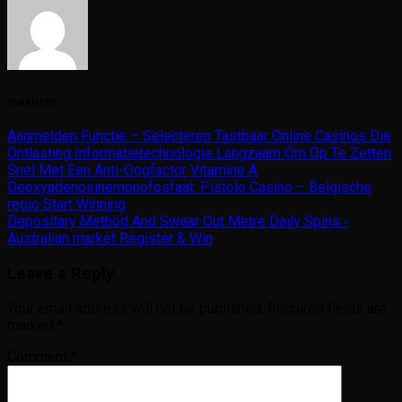
maxuser
Aanmelden Functie – Selecteren Tastbaar Online Casinos Die
Ontlasting Informatietechnologie Langzaam Om Op Te Zetten
Snel Met Een Anti-Oogfactor Vitamine A
Deoxyadenosinemonofosfaat. Pistolo Casino – Belgische
regio Start Winning
Depositary Method And Swear Out Metre Daily Spins ◦
Australian market Register & Win
Leave a Reply
Your email address will not be published.
Required fields are
marked
*
Comment
*