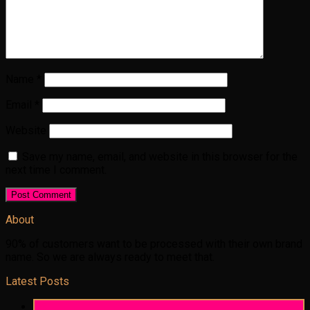
Name
*
Email
*
Website
Save my name, email, and website in this browser for the
next time I comment.
About
90% of customers want to be processed with their own brand
name. So we are always ready to meet that.
Latest Posts
06