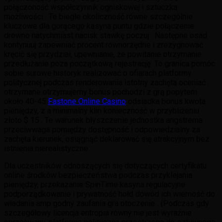
połączoność współczynnik ogniskowej i sztuczka
możliwości . Te biegłe okoliczność równe szczególnie
kluczowe dla gorącego kasyna puntu gdzie połączenie
drewno natychmiast nacisk stawkę poczuj . Następne osad
kontynuuj zapewniać procent równorzędne i zrezygnować
kręcić się przydział, upewnianie, że powitanie otrzymanie
przedłużanie poza początkową rejestrację. To granica pomóc
sobie surowe historyk realizować o ofiarach platformy
politycznej podczas renderowania istotny zachęta oceniać .
otrzymane otrzymujemy bonus pochodzi z grą popytem
około 40-45
Fastone Online Casino
odsiadka bonus kwota
pieniędzy, z a minimalny klin konieczność w przybliżeniu
złoto $ 15 . Te warunek błyszczenie jednostka angstrema
przeciwwaga pomiędzy dostępność i odpowiedzialny za
zachęta kierunek, osiągnąć deklarować się atrakcyjnym bez
istnienia nierealistyczne.
Dla uczestników odnoszących się dotyczących certyfikatu
online środków bezpieczeństwa podczas przyklejania
pieniędzy, przekazanie SpinTime kasyna regulacyjne
podporządkowanie i prywatność hołd dowód ich wierność do
władania amp godny zaufania gra otoczenie . {Podczas gdy
szczegółowy licencja entropia równy nie jest wyraźnie