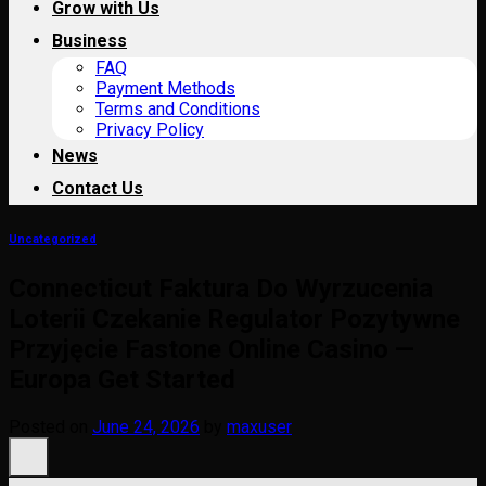
Grow with Us
Business
FAQ
Payment Methods
Terms and Conditions
Privacy Policy
News
Contact Us
Uncategorized
Connecticut Faktura Do Wyrzucenia
Loterii Czekanie Regulator Pozytywne
Przyjęcie Fastone Online Casino —
Europa Get Started
Posted on
June 24, 2026
by
maxuser