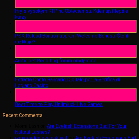
Aug
Hry s vysokým RTP na Obleciemsa: Kde nájsť lepšie
kurzy
06
Aug
PSK Reload Bonus naspram Welcome Bonusa: Što ih
razlikuje?
06
Aug
Arctic bet Reddit og forum omdømme
06
Aug
Estratto Conto Bancario Digitale per la Verifica di
Legiano Casino
05
Aug
Best Time to Play Unlimluck Live Games
Recent Comments
Momi Lash
on
Are Eyelash Extensions Bad For Your
Natural Lashes?
izmir evden eve nakliyat
on
Are Eyelash Extensions Bad