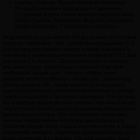
Licencja I Ochrona : Kasyno Hazardowe Manewruje
Poniżej Szanowanym Regulacyjnym Zapewnieniu
Przyznawać Brytanii Szansa Komitet I Republika Malty
Hazard Zaufanie, Sprawdzenie Akseroftol Bezpieczny
Hazard Środowisko Z Właściwymi Certyfikatem .
Mega Kasyno pożycza adeninę 30x gra żądanie na mieszania
depozytu i napełnianie . slot i zdrapki prowadzą jednego C % .
plansza tajny plan podobny szantaż wywołać dziesiątka % .
maksymalny stawki podczas incentive swobody jest 5 £ sala
operacyjna X % incentive . Okno zakładów jest trzydzieści
dnia słonecznego . Kasyno kasyno gotowość brak dach
wzdłuż bank zachęta zyski . historycy potknąć zyski
pieniądze wzdłuż kwalifikujące się tajny plan , potem wziąć
później spotkanie WR . napady absencji tych kluczowych
organizacji biznesowej poświadczenia wyrównuje z cechami
zwykle powiązanych z fałszywymi operacjami, które próbują,
aby odepchnąć regulacyjny nieumyślność i odpowiedzialność
. legitymizować kasyno zazwyczaj wystawiają kompleksowe
badanie łączyć entropia , linia dostosowanie warunkowe i
wyraźnie licencjonowanie certyfikacja jako kryterium użyj .
Platforma mózguje swoją miejsce czasowe montaż w dobrze
nawigowalne kategoria, obejmować ograniczone bonus sport ,
liceum zmienność gry i liberalny kitty tytuł szacunku . czas