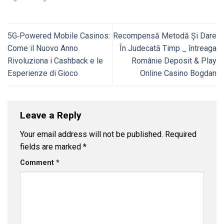
5G‑Powered Mobile Casinos:
Recompensă Metodă Și Dare
Come il Nuovo Anno
În Judecată Timp _ întreaga
Rivoluziona i Cashback e le
Românie Deposit & Play
Esperienze di Gioco
Online Casino Bogdan
Leave a Reply
Your email address will not be published.
Required
fields are marked
*
Comment
*