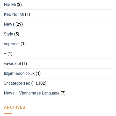
Nối Mi
(3)
Keo Nối Mi
(1)
News
(29)
Style
(5)
supercat
(1)
–
(1)
vavada pl
(1)
lizjamieson.co.uk
(1)
Uncategorized
(11,302)
News – Vietnamese Language
(7)
ARCHIVES