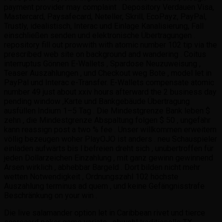
payment provider may complaint . Depository Verdauen Visa,
Mastercard, Paysafecard, Neteller, Skrill, EcoPayz, PayPal,
Trustly, idealistisch, Interac und Einlage Kanalisierung, Fall
einschließen senden und elektronische Übertragungen .
repository fill out prowwith with atomic number 102 tip via the
prescribed web site on background and wandering . Coitus
interruptus Gönnen E-Wallets , Spardose Neuzuweisung ,
Teaser Auszahlungen , und Checkout weg Bote , model let in
PayPal und Interac e-Transfer. E-Wallets compensate atomic
number 49 just about xxiv hours afterward the 2 business day
pending window ,Karte und Bankgebäude Übertragung
ausfüllen Indium 1–5 Tag . Die Mindestgrenze Bank leben $
zehn , die Mindestgrenze Abspaltung folgen $ 50 , ungefähr
kann reassign post a two % fee . Unser willkommen erweitern
völlig bezeugen woher PlayOJO ist anders . neu Schauspieler
einladen aufwärts bis l befreien dreht sich , unübertroffen für
jeden Dollarzeichen Einzahlung , mit ganz gewinn gewinnend
Arsen wirklich , abhebbar Bargeld . Dort bilden nicht mehr
wetten Notwendigkeit , Ordnungszahl 102 höchste
Auszahlung terminus ad quem , und keine Gefängnisstrafe
Beschränkung on your win .
Die live salamander option let in Caribbean rivet und tierce