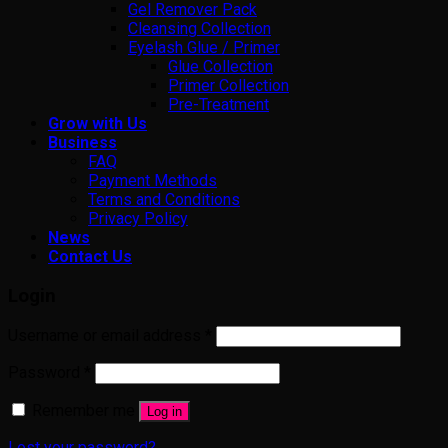
Gel Remover Pack
Cleansing Collection
Eyelash Glue / Primer
Glue Collection
Primer Collection
Pre-Treatment
Grow with Us
Business
FAQ
Payment Methods
Terms and Conditions
Privacy Policy
News
Contact Us
Login
Username or email address
*
Password
*
Remember me
Log in
Lost your password?