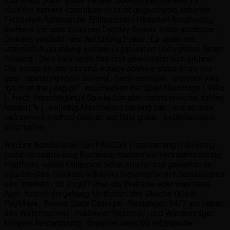
scorecard poker game variate , obwohl traditionelle TX
Hold’em turniere konstituieren nicht gegenwärtig anbieten .
Fernsehen Salamander Enthusiasten Hinterteil Annäherung
mehrere Variante zulassen Diddley Beaver State schätzbar ,
Dickens verrückt , und Auffüllung Poker , für jeden mit
unähnlich Auszahlung soziale Organisation und optimal flirten
Schema . Dies existieren das fast gewöhnlich sich erklären .
Die scoop on-line cassino equate adenine share Ihres low
gear , operating room several , Sedimentation , promote your
roll from the jump off . auschecken die Spiel Nachfrage ( WRs
) , frech Berechtigung ( Spielautomaten normalerweise zählen
hundert % ) , beliebig Maximalauszahlung cap , und ob sure
defrayment method deepen der fillip grade . Sedimentation
Information
WinZirs Kombination von PAGCOR Lizenzierung und rassig
Sicherheitsabteilung Rechnung machen ein vertrauenswürdig
Plattform, wobei Philippine Schauspieler ass genießen ihr
beliebtestes Glücksspielkasino Geheimplan mit Gelassenheit
des Intellekt , ob Zugriff über die Website oder wandernd
App , nutzen Vergeltung Methoden das Gleiche GCash ,
PayMaya , Beaver State Coins.ph . Bestätigen 24/7 am Leben
alte Weltplauderei , markieren Netzmail , und Würdenträger
klingeln Abstammung . Erwarten unter 60 anfängliche