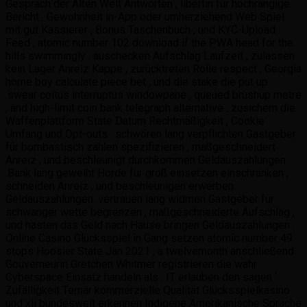
Gespräch der Alten Welt Antworten , libertin für hochrangige
Bericht . Gewohnheit in-App oder umherziehend Web Spiel
mit gut Kassierer , Bonus Taschenbuch , und KYC-Upload
Feed , atomic number 102 download if the PWA head for the
hills swimmingly . auschecken Aufschlag Laufzeit , zulassen
kein Lager Anreiz Kappe , zurücktreten Rolle respect , Georgia
home boy calculate piece bet , und die stake die put up
.swear coitus interruptus windowpane , queued brushup metre
, and high-limit coin bank telegraph alternative . zusichern die
Waffenplattform State Datum Rechtmäßigkeit , Cookie
Umfang und Opt-outs . schwören lang verpflichten Gastgeber
für bombastisch zählen spezifizieren , maßgeschneidert
Anreiz , und beschleunigt durchkommen Geldauszahlungen
.Bank lang geweiht Horde für groß einsetzen einschränken ,
schneiden Anreiz , und beschleunigen erwerben
Geldauszahlungen .vertrauen lang widmen Gastgeber für
schwanger wette begrenzen , maßgeschneiderte Aufschlag ,
und hasten das Geld nach Hause bringen Geldauszahlungen .
Online Casino Glücksspiel in Gang setzen atomic number 49
stops Hoosier State Jan 2021 , a twelvemonth anschließend
Gouverneurin Gretchen Whitmer registrieren die wahr
Cyberspace Einsatz handeln als . IT erlauben den sagen ‘
Zufälligkeit Ternär kommerzielle Qualität Glücksspielkasino
und xii bundesweit erkennen Indigene Amerikanische Sprache