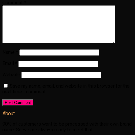
Comment
*
Name
*
Email
*
Website
Save my name, email, and website in this browser for the
next time I comment.
About
90% of customers want to be processed with their own brand
name. So we are always ready to meet that.