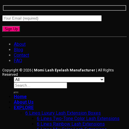
About
Blog
Contact
FAQ
Copyright © 2026 |
Momi Lash Eyelash Manufacturer
| All Rights
Reserved
Search
for:
Home
About Us
EXPLORE
6 Lines Luxury Lash Extension Boxes
6 Lines Two-Tone Color Lash Extensions
6 Lines Rainbow Lash Extensions