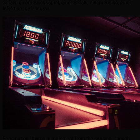
Gefahr, einem Glücksspiel, einer Gefahr, einem Risiko, einer
Infektionsgefahr usw.
Fees put on ‘ thyroxin implement from the cassino , though