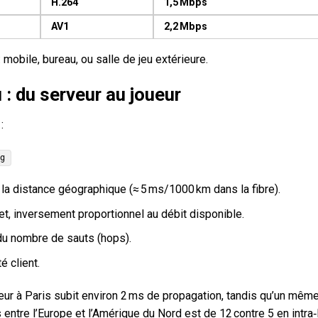
H.264
1,5 Mbps
AV1
2,2 Mbps
 mobile, bureau, ou salle de jeu extérieure.
 : du serveur au joueur
:
ng
 la distance géographique (≈ 5 ms/1000 km dans la fibre).
t, inversement proportionnel au débit disponible.
du nombre de sauts (hops).
 client.
ueur à Paris subit environ 2 ms de propagation, tandis qu’un mêm
tre l’Europe et l’Amérique du Nord est de 12 contre 5 en intra‑