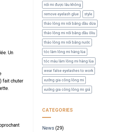
nối mi được lâu không
remove eyelash glue
style
tháo lông mi nối bằng dầu dừa
tháo lông mi nối bằng dầu ôliu
tháo lông mi nối bằng nước
tóc làm lông mi hàng lùa
dée. Un
tóc màu làm lông mi hàng lùa
wear false eyelashes to work
e
xưởng gia công lông mi
 fait chuter
ette.
xưởng gia công lông mi giả
CATEGORIES
pprochant
News
(29)