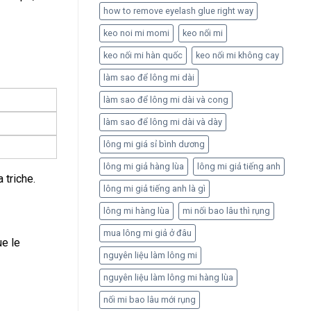
how to remove eyelash glue right way
keo noi mi momi
keo nối mi
keo nối mi hàn quốc
keo nối mi không cay
làm sao để lông mi dài
làm sao để lông mi dài và cong
làm sao để lông mi dài và dày
lông mi giá sỉ bình dương
lông mi giả hàng lùa
lông mi giả tiếng anh
 triche.
lông mi giả tiếng anh là gì
lông mi hàng lùa
mi nối bao lâu thì rụng
mua lông mi giả ở đâu
ue le
nguyên liệu làm lông mi
nguyên liệu làm lông mi hàng lùa
nối mi bao lâu mới rụng