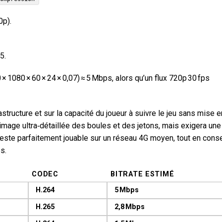
0p).
5.
 1080 × 60 × 24 × 0,07) ≈ 5 Mbps, alors qu’un flux 720p 30 fps
astructure et sur la capacité du joueur à suivre le jeu sans mise
 image ultra‑détaillée des boules et des jetons, mais exigera un
 reste parfaitement jouable sur un réseau 4G moyen, tout en cons
s.
CODEC
BITRATE ESTIMÉ
H.264
5 Mbps
H.265
2,8 Mbps