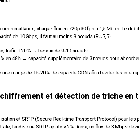
insi :
eurs simultanés, chaque flux en 720p 30 fps à 1,5 Mbps. Le débit
ité de 10 Gbps, il faut au moins 8 nœuds (R ≈ 7,5).
e, trafic + 20 % → besoin de 9‑10 nœuds.
30 % en 48 h → capacité supplémentaire de 3 nœuds pour absorber 
re une marge de 15‑20 % de capacité CDN afin d’éviter les interru
 : chiffrement et détection de triche en
alisation et SRTP (Secure Real‑time Transport Protocol) pour les
rate, tandis que SRTP ajoute ≈ 2 %. Ainsi, un flux de 3 Mbps devi