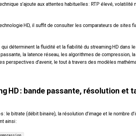
echnique s’ajoute aux attentes habituelles : RTP élevé, volatilité 
echnologie HD, il suffit de consulter les comparateurs de sites fi
ui déterminent la fluidité et la fiabilité du streaming HD dans l
passante, la latence réseau, les algorithmes de compression, la
 et les perspectives d’avenir, le tout à travers des modèles mathém
ng HD : bande passante, résolution et t
: le bitrate (débit binaire), la résolution d’image et le nombre d
 ainsi :
compression