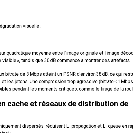
gradation visuelle :
eur quadratique moyenne entre l’image originale et l’image déco
isible », tandis que 30 dB commence à montrer des artefacts.
n bitrate de 3 Mbps atteint un PSNR d’environ 38 dB, ce qui rest
 et les jetons. Une compression trop agressive (bitrate < 1 Mbps)
sibles pendant les moments critiques, comme le tirage de la roul
 en cache et réseaux de distribution de
quement dispersés, réduisant L_propagation et L_queue en ra