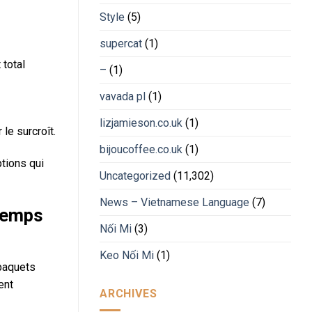
Style
(5)
supercat
(1)
 total
–
(1)
vavada pl
(1)
lizjamieson.co.uk
(1)
le surcroît.
bijoucoffee.co.uk
(1)
ptions qui
Uncategorized
(11,302)
News – Vietnamese Language
(7)
 temps
Nối Mi
(3)
Keo Nối Mi
(1)
 paquets
ent
ARCHIVES