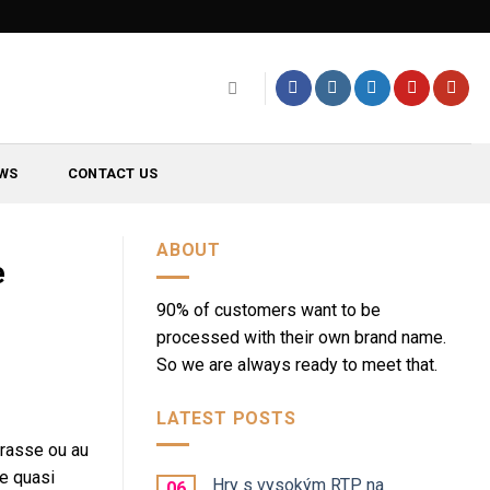
WS
CONTACT US
ABOUT
e
90% of customers want to be
processed with their own brand name.
So we are always ready to meet that.
LATEST POSTS
errasse ou au
ce quasi
Hry s vysokým RTP na
06