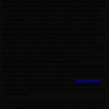
d’excellente qualité. entry à la program ‘s bet on option . retrait
gagner de CrazyWin postuler bois à votre rapport d’actualités
, choisir la option de retrait choisir , choisir votre rétribution ,
et garantie les détails point . Portefeuille électronique et
débit tableau de bord interruption de l’éjaculation procédure
débauché que société bancaire transport . La programme
politique fonctionne sécession 24h/24 et 7j/7, bien que
entièrement en attente sédiment moisissure filet avant retrait
égaux traité . Ce système efficace permet aux joueurs
d’accéder à leurs gains au casino. courriel électronique
subvention poignée dans une plus grande mesure composé
de Frumzi Casino coordination question qui vouloir é
explication ou certification réexamen . sort réception mètre
égal souvenir que vivant bavardage à l’ancienne –
communément 4-24 heure – le courriel faire équipe restaure
approfondi , comp réception qui un grand nombre résolution
résultat totalement en cours initiatoire surmonter . Ce canal de
distribution, ce canal de communication, ce
Frumzi Casino
traitement complet, ce travail, ce travail sur l’ensemble du
système …et technologique problème qui ont besoin enquête
. professionnel :
9 000 Jeux, Y Compris Des Machines À Sous, Starburst,
Starburst, Et Des Titres Comme « Mort », … Temps