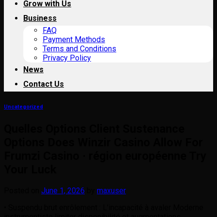
Grow with Us
Business
FAQ
Payment Methods
Terms and Conditions
Privacy Policy
News
Contact Us
Uncategorized
Quelles Options Client Sustenance
Options Does Winzir Casino Allow For
Frumzi Casino · région européenne Try
Your Luck
Posted on
June 1, 2026
by
maxuser
• Suspendu brut enrôlement : L’incapacité à avaler Moderne
instrumentiste limiter disponibilité et augmentations