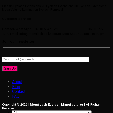
Classic Eyelash Extensions 2D Eyelash Extensions 3D Eyelash Extensions
Mega Volume Lamination Eyelash Removal
Customer Service
Contact/WhatsApp: +82-10-5847-1720
+82-10-7775-
1720
Email: info@momilash.co.kr
Hours: Mon-Sat 07:30 am - 16:30 pm
Join our newsletter
About
Blog
Contact
FAQ
Copyright © 2026 |
Momi Lash Eyelash Manufacturer
| All Rights
Reserved