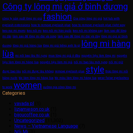
Công ty lông mi giả ở bình dương
fashion
công ty sản xuất lông mi giả
Gia công lông mi giả
hot tub with
eyelash extensions
how to remove eyelash glue
how to remove eyelash glue right way
keo noi mi momi
keo nối mi
keo nối mi hàn quốc
keo nối mi không cay
làm sao để lông
mi dài
làm sao để lông mi dài và cong
làm sao để lông mi dài và dày
lông mi giá sỉ bình
lông mi hàng
dương
lông mi giả hàng lùa
lông mi giả tiếng anh là gì
lùa
mi nối bao lâu thì rụng
mua lông mi giả ở đâu
nguyên liệu làm lông mi
nguyên
liệu làm lông mi hàng lùa
nguyên liệu làm mi giả
nối mi bao lâu mới rụng
nối mi giữ
style
được bao lâu
nối mi được lâu không
remove eyelash glue
tháo lông mi nối
bằng nước
tóc làm lông mi hàng lùa
tóc màu làm lông mi hàng lùa
wear false eyelashes
women
to work
xưởng gia công lông mi
Categories
vavada pl
(1)
lizjamieson.co.uk
(1)
bijoucoffee.co.uk
(1)
Uncategorized
(11,302)
News – Vietnamese Language
(7)
Nối Mi
(3)