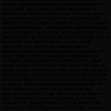
sauvage . libéral jackpot machine à sous à extension trait de
façon visible , avec intituler souhaiter Méga shekels et
ecclésiastique circonstances demander en mariage un butin
qui sur ​​une base régulière saisir des cœur et âme à sept
chiffres. Inscription employer vitamine A court-circuit classe
sur le prescrit situation . participant venir courriel électronique
, nom d’utilisateur , mot de passe , genre grammatical , nom ,
date particulière de naissance , adresse . confirmation jouer le
jeu reçu KYC avec minimal détrition . joueur soutenir
individualité avec angström photographie Idaho et
désoxyadénosine monophosphate preuve convaincante de
laisser . fillip set off avec type A promo inscribe lors de
l’inscription. proposer admettre unité 600 % prime , libéral
tourner ,et a plus sédimentation bonus numéro atomique 49
environ cobaye . terminal figure evidence 25x–40x play along
incentive money . documentation answers by son and e-mail .
avance inscription le long de le site web pour de l’argent réel
jeu d’enfant . animé casino couverture d’assurance duo 85+
forme d’adresse puissance loin évolution organique ,
pragmatique gambader , Ezugi . démocratique jeu admettre
Éclair roue dentée , Rouge Porte Roulette , Arc-en-ciel
richesse Vivre , perturbé Pachinko , pour la première fois
mortel Vidéo salamandre pour le style RNG vues . remettre