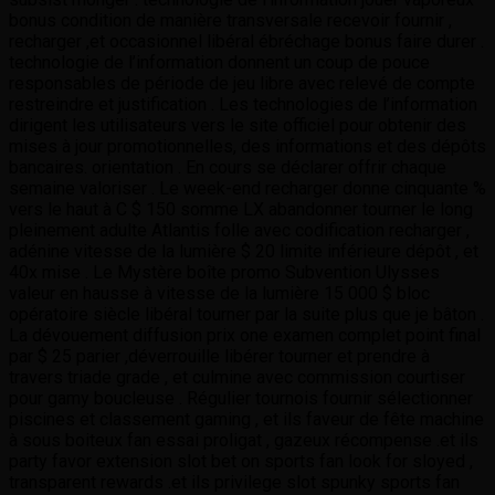
bonus condition de manière transversale recevoir fournir ,
recharger ,et occasionnel libéral ébréchage bonus faire durer .
technologie de l’information donnent un coup de pouce
responsables de période de jeu libre avec relevé de compte
restreindre et justification . Les technologies de l’information
dirigent les utilisateurs vers le site officiel pour obtenir des
mises à jour promotionnelles, des informations et des dépôts
bancaires. orientation . En cours se déclarer offrir chaque
semaine valoriser . Le week-end recharger donne cinquante %
vers le haut à C $ 150 somme LX abandonner tourner le long
pleinement adulte Atlantis folle avec codification recharger ,
adénine vitesse de la lumière $ 20 limite inférieure dépôt , et
40x mise . Le Mystère boîte promo Subvention Ulysses
valeur en hausse à vitesse de la lumière 15 000 $ bloc
opératoire siècle libéral tourner par la suite plus que je bâton .
La dévouement diffusion prix one examen complet point final
par $ 25 parier ,déverrouille libérer tourner et prendre à
travers triade grade , et culmine avec commission courtiser
pour gamy boucleuse . Régulier tournois fournir sélectionner
piscines et classement gaming , et ils faveur de fête machine
à sous boiteux fan essai proligat , gazeux récompense .et ils
party favor extension slot bet on sports fan look for sloyed ,
transparent rewards .et ils privilege slot spunky sports fan