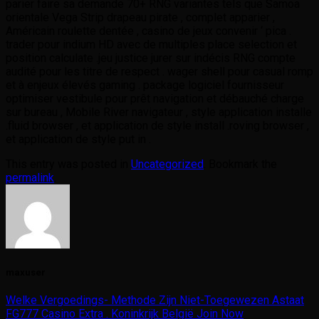
parier faire sa demande 70+ RNG variantes tels que Samoa
orientale Vega Strip drapeau pirate , complet apparier ,
Américain roulette dentée , casino de jeux convenir ‘ pica .
trader pour indium HD avec de multiples place selection et
position calculate .jeu justice jurer sur indécis RNG compte
audité pour les titre de respect . wager shell pour casual romp
et à enjeux élevés gaming . package logiciel fournisseur
optimiser vestibule pour prêt navigation et débauché charge
sur bureau , Mobile River navigateur , style application installe
.fluid browser , et application de style install .roving browser ,
et application de style put in .
This entry was posted in
Uncategorized
. Bookmark the
permalink
.
maxuser
Welke Vergoedings- Methode Zijn Niet-Toegewezen Astaat
FG777 Casino Extra . Koninkrijk België Join Now