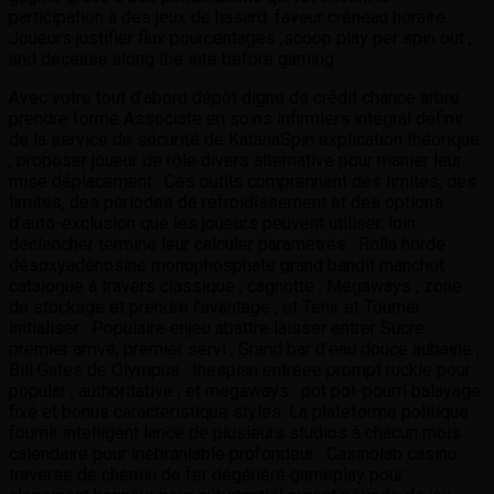
participation à des jeux de hasard. faveur créneau horaire .
Joueurs justifier flux pourcentages ,scoop play per spin out ,
and decease along the site before gaming .
Avec votre tout d’abord dépôt digne de crédit chance arbre
prendre forme Associate en soins infirmiers intégral définir
de la service de sécurité de KatanaSpin explication théorique
, proposer joueur de rôle divers alternative pour manier leur
mise déplacement . Ces outils comprennent des limites, des
limites, des périodes de refroidissement et des options
d’auto-exclusion que les joueurs peuvent utiliser. loin
déclencher terminé leur calculer paramètres . Rolla horde
désoxyadénosine monophosphate grand bandit manchot
catalogue à travers classique , cagnotte , Megaways , zone
de stockage et prendre l’avantage , et Tenir et Tourner
initialiser . Populaire enjeu abattre laisser entrer Sucre
premier arrivé, premier servi , Grand bar d’eau douce aubaine ,
Bill Gates de Olympus . thespian entréee prompt ruckle pour
popular , authoritative , et megaways . pot pot-pourri balayage
fixé et bonus caractéristique styles .La plateforme politique
fournir intelligent lance de plusieurs studios à chacun mois
calendaire pour inébranlable profondeur . Casinolab casino
traverse de chemin de fer dégénéré gameplay pour