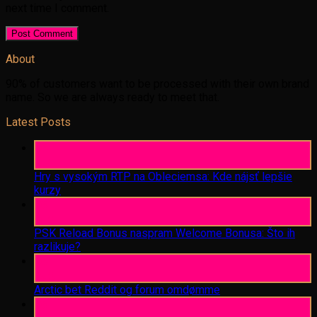
next time I comment.
About
90% of customers want to be processed with their own brand
name. So we are always ready to meet that.
Latest Posts
06
Aug
Hry s vysokým RTP na Obleciemsa: Kde nájsť lepšie
kurzy
06
Aug
PSK Reload Bonus naspram Welcome Bonusa: Što ih
razlikuje?
06
Aug
Arctic bet Reddit og forum omdømme
06