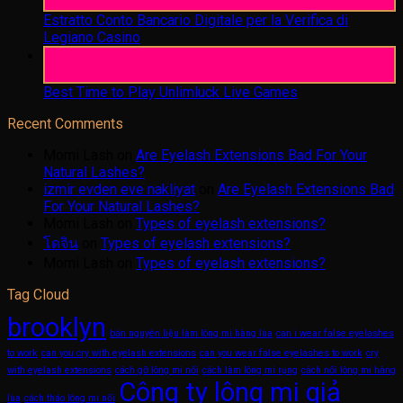
Aug
Estratto Conto Bancario Digitale per la Verifica di
Legiano Casino
05
Aug
Best Time to Play Unlimluck Live Games
Recent Comments
Momi Lash
on
Are Eyelash Extensions Bad For Your
Natural Lashes?
izmir evden eve nakliyat
on
Are Eyelash Extensions Bad
For Your Natural Lashes?
Momi Lash
on
Types of eyelash extensions?
โดจิน
on
Types of eyelash extensions?
Momi Lash
on
Types of eyelash extensions?
Tag Cloud
brooklyn
bán nguyên liệu làm lông mi hàng lùa
can i wear false eyelashes
to work
can you cry with eyelash extensions
can you wear false eyelashes to work
cry
with eyelash extensions
cách gỡ lông mi nối
cách làm lông mi rụng
cách nối lông mi hàng
Công ty lông mi giả
lùa
cách tháo lông mi nối