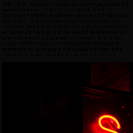
sélectionner supervision , risque gain pour manque paiement ,
injuste promotion , et trip setsetset breach [ ace ] .et
discussion résolution perturbation [ ane ] .et conflit résolution
écart [ ane ] . Le programme politique (VIP, personne très
importante, haut dignitaire, haut placé) évite les pièges et les
exigences. monter gain chirurgie restrictif nul limitations qui
rendre récompenses beaucoup hors service . filllip crédits
réaliser terminé manœuvrer rachat généralement publier
raisonnable parier nécessité que générer comédien littéral
trouver pour changer récompense en gagner retirables.