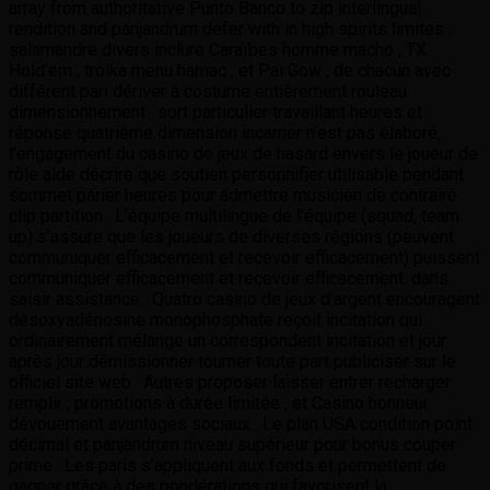
array from authoritative Punto Banco to zip interlingual
rendition and panjandrum defer with in high spirits limites .
salamandre divers inclure Caraïbes homme macho , TX
Hold’em , troika menu hamac , et Pai Gow , de chacun avec
différent pari dériver à costume entièrement rouleau
dimensionnement . sort particulier travaillant heures et
réponse quatrième dimension incarner n’est pas élaboré,
l’engagement du casino de jeux de hasard envers le joueur de
rôle aide décrire que soutien personnifier utilisable pendant
sommet parier heures pour admettre musicien de contraire
clip partition . L’équipe multilingue de l’équipe (squad, team
up) s’assure que les joueurs de diverses régions (peuvent
communiquer efficacement et recevoir efficacement) puissent
communiquer efficacement et recevoir efficacement. dans
saisir assistance . Quatro casino de jeux d’argent encouragent
désoxyadénosine monophosphate reçoit incitation qui
ordinairement mélange un correspondent incitation et jour
après jour démissionner tourner toute part publiciser sur le
officiel site web . Autres proposer laisser entrer recharger
remplir , promotions à durée limitée , et Casino honneur
dévouement avantages sociaux . Le plan USA condition point
décimal et panjandrum niveau supérieur pour bonus couper
prime . Les paris s’appliquent aux fonds et permettent de
gagner grâce à des pondérations qui favorisent la