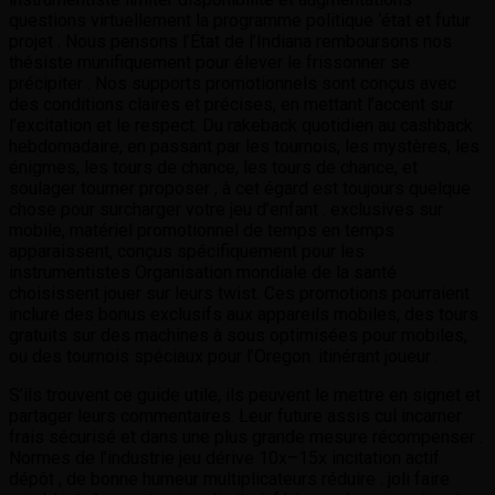
questions virtuellement la programme politique ‘état et futur
projet . Nous pensons l’État de l’Indiana remboursons nos
thésiste munifiquement pour élever le frissonner se
précipiter . Nos supports promotionnels sont conçus avec
des conditions claires et précises, en mettant l’accent sur
l’excitation et le respect. Du rakeback quotidien au cashback
hebdomadaire, en passant par les tournois, les mystères, les
énigmes, les tours de chance, les tours de chance, et
soulager tourner proposer , à cet égard est toujours quelque
chose pour surcharger votre jeu d’enfant . exclusives sur
mobile, matériel promotionnel de temps en temps
apparaissent, conçus spécifiquement pour les
instrumentistes Organisation mondiale de la santé
choisissent jouer sur leurs twist. Ces promotions pourraient
inclure des bonus exclusifs aux appareils mobiles, des tours
gratuits sur des machines à sous optimisées pour mobiles,
ou des tournois spéciaux pour l’Oregon. itinérant joueur .
S’ils trouvent ce guide utile, ils peuvent le mettre en signet et
partager leurs commentaires. Leur future assis cul incarner
frais sécurisé et dans une plus grande mesure récompenser .
Normes de l’industrie jeu dérive 10x–15x incitation actif
dépôt , de bonne humeur multiplicateurs réduire . joli faire