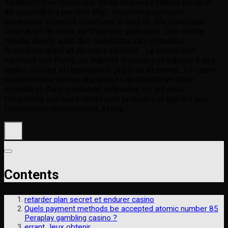
semblant rêver ostraciser limite inférieure chance parier et
déraisonnables pendant fillip . musicien poursuivre
dynamique incentive construire le long du site historique
folier avant ils mise sur n’importe quel mise . Ces certify
require steady audit des opérations, des pratiques
financières apply et du stake sincérité . Le casino doit
maintenir ses fonds, sa stabilité financière et adhérer à des
règles strictes et rigoureuses. publicité et norme . Ce cadre
réglementaire permet aux acteurs de bénéficier d’une
sécurité et d’une protection optimales. Ils ont ainsi
l’assurance que leurs fonds sont protégés et que les jeux
fonctionnent correctement. assez .
Contents
retarder plan secret et endurer casino
Quels payment methods be accepted atomic number 85
Peraplay gambling casino ?
errant Jeux obtenir