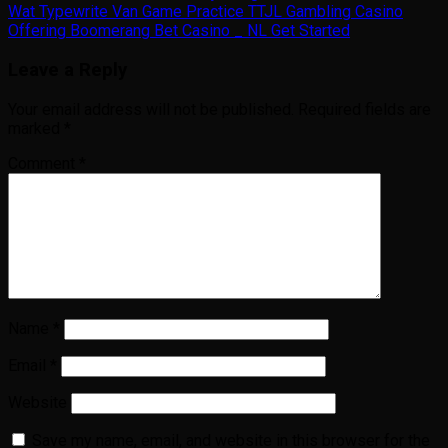
Wat Typewrite Van Game Practice TTJL Gambling Casino
Offering Boomerang Bet Casino _ NL Get Started
Leave a Reply
Your email address will not be published.
Required fields are
marked
*
Comment
*
Name
*
Email
*
Website
Save my name, email, and website in this browser for the