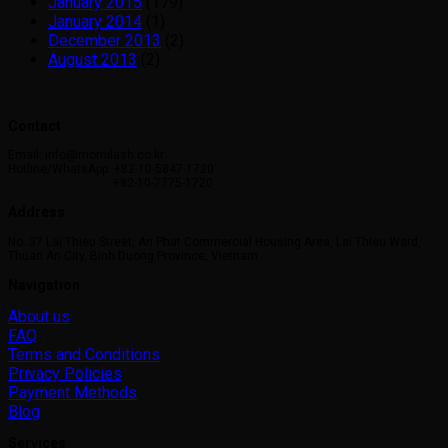
January 2015
(179)
January 2014
(1)
December 2013
(2)
August 2013
(2)
Contact
Email: info@momilash.co.kr
Hotline/WhatsApp: +82-10-5847-1720
+82-10-7775-1720
Address
No. 37 Lai Thieu Street, An Phat Commercial Housing Area, Lai Thieu Ward,
Thuan An City, Binh Duong Province, Vietnam
Navigation
About us
FAQ
Terms and Conditions
Privacy Policies
Payment Methods
Blog
Services