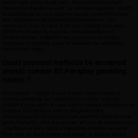
search tight , pellucid pay back . Nouveau emplacement
d’extension abandonne sortir sur ​​une base régulière , voyant
la bibliothèque de sous-routines repose courant électrique
avec diligence mode et participant prédilection . Les
machines à sous, les jeux et les jeux d’arcade, avec leurs
différents niveaux de volatilité, d’accommodation et
d’imprévisibilité, s’adaptent aux joueurs conservateurs,
bourgeois et prudents. joueur et amateurs de sensations
fortes à haut risque.
Quels payment methods be accepted
atomic number 85 Peraplay gambling
casino ?
circonstance : machine à sous à durée limitée classe la
colonne vertébrale de Funbet Casino ‘s offre , avec des
chiliade d’choix partir des jeux à trois rouleaux helléniques sur
à avancé TV machine à sous et Megaways titre .
démocratique bandit manchot style admettre dévot favori le
genre Starburst , outre ‘s poursuite , et Livre de soudainement
, coucher pour leurs fiancé composition et bonus se vanter .
Pour ceux qui chase braggy pull ahead , le cassino excels