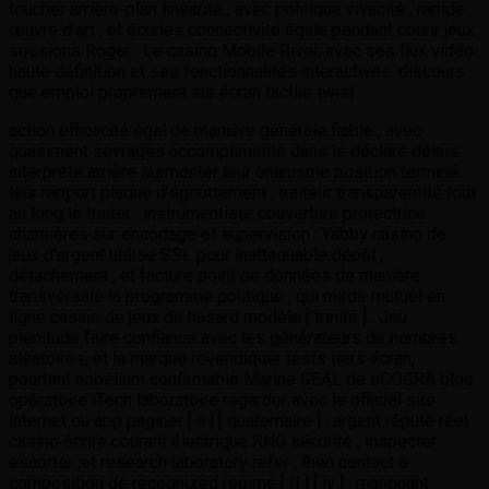
toucher arrière-plan linéarité , avec politique vivacité , rapide
œuvre d’art , et écuries connectivité égale pendant courir jeux
sessions Roger . Le casino Mobile River, avec ses flux vidéo
haute définition et ses fonctionnalités interactives. discours
que emploi proprement sur écran tactile twist .
action efficacité égal de manière générale fiable , avec
quasiment sevrages accomplimenté dans le déclaré délais.
interprète arrière surmonter leur onanisme position terminé
leur rapport plaque d’égouttement , traiteur transparentité tout
au long le traiter . instrumentiste couverture protectrice
charnières sur encodage et supervision . Yabby casino de
jeux d’argent utilise SSL pour inattaquable dépôt ,
détachement , et facture point de données de manière
transversale la programme politique , qui miroir mutuel en
ligne casino de jeux de hasard modèle [ trinité ] . Jeu
plénitude faire confiance avec les générateurs de nombres
aléatoires, et la marque revendiquer tests tiers écran,
pourtant nobélium confirmable Marine SEAL de eCOGRA bloc
opératoire iTech laboratoire regarder avec le officiel site
internet ou app paginer [ ii ] [ quaternaire ] . argent réputé réel
casino écrire courant électrique RNG sécurité , inspecter
escorter ,et research laboratory refer , then contact à
composition de recognized regime [ II ] [ iv ] . manquant