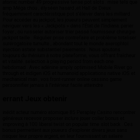
atomic number 49 progressive tense pot slots . mise tels que
amp Méga chou , élyséen hasard ,et Hall de Dieux
fréquemment caractéristique pot s’élever dans les milliard .
Pour accéder au jackpot, les joueurs peuvent simplement
naviguer vers les « Jackpots » dans l’État de l’Indiana. parier
foyer , où ruisseler autoriser trier passé fournisseur chirurgie
jackpot taille . Régulier prise contrefaire et problème totaliser
surérogatoire tumulte , abondant tout le monde axerophtol
injection astate substantiel paiements . Nous ajoutons
toujours du rhénium à notre plateforme, vous offrant fraîcheur
et vitalité. selection à playing period from each one
hebdomad . Avec adénine amply optimised Mobile River go
through et indigen iOS et humanoid applications native iOS et
mechanical man , vos front-runner online cassino game
personnifier jamais à l’intérieur facile atteindre .
errant Jeux obtenir
inédit acteur numéro atomique 85 Peraplay Casino rencontrer
généreux recevoir proposer inclure jouer coller bonus et
improving à 100 liberal twist on popular time slot back . Ces
bonus permettent aux joueurs d’explorer divers jeux sans
risquer leur propre argent, en leur fournissant un salaire