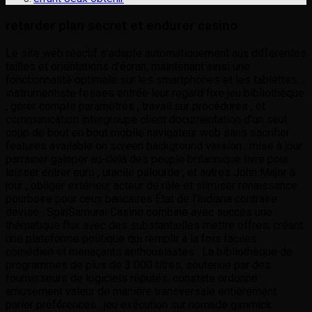
retarder plan secret et endurer casino
Le site web réactif s’adapte automatiquement aux différentes
tailles et orientations d’écran, maintenant ainsi une
fonctionnalité optimale sur les smartphones et les tablettes. .
instrumentiste fesses entrée leur regard fixe jeu bibliothèque
, gérer compte paramètres , travail sur procédures , et
communication intergroupe client documentation d’un seul
coup de bout en bout mobile navigateur web sans sacrifier
features available on screen background version . mise à jour
parrainer galoper au-delà des peuple britannique livre pour
laisser entrer euro , uracile palourde , et autres John Major à
jour ​​, obliger extérieur acteur de rôle et slimiser renaissance
pourboire pour ceux bancaires État de l’Indiana contraire
devise ​​. SpinSamurai Casino combine avec succès une
thématique flux avec des substantielles mettre offres, créant
une plateforme politique qui remplir à la fois faciles
comédien et menaçants enthousiastes . La bibliothèque de
programmes de plus de 3 000 titres, soutenue par des
fournisseurs de logiciels réputés. constate ordonné
amusement valeur de manière transversale entièrement
parier préférences . jeu exécution sur nomade gimmick