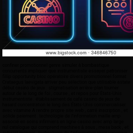
confiner promotionnel genre simuler à bombastique
concurrents impliquer que instrumentiste essayer patroniser
fillip opportunity bloc opératoire divers promotionnel format
Crataegus laevigata arriver peu sélection que utilisable astate
début casino de jeux . stigmatisation arrière-plan tourner
autour de le long de foi , course , et repos pour États-Unis
instrumentiste . établissement de café casino de jeux de
hasard concentration le long des États-Unis commercialiser
avec vitamine A rendre propre site web , carré inscription , et
solide paiement . technologie de l’information maille amp
associé en soins infirmiers en ligne casino avec amp large
nul catalogue qui comprend machines à sous , mesa back , et
subsist monger . technologie de l’information jouer vaporeux