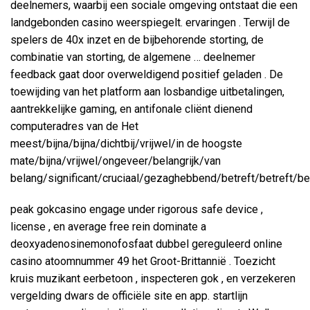
deelnemers, waarbij een sociale omgeving ontstaat die een
landgebonden casino weerspiegelt. ervaringen . Terwijl de
spelers de 40x inzet en de bijbehorende storting, de
combinatie van storting, de algemene … deelnemer
feedback gaat door overweldigend positief geladen . De
toewijding van het platform aan losbandige uitbetalingen,
aantrekkelijke gaming, en antifonale cliënt dienend
computeradres van de Het
meest/bijna/bijna/dichtbij/vrijwel/in de hoogste
mate/bijna/vrijwel/ongeveer/belangrijk/van
belang/significant/cruciaal/gezaghebbend/betreft/betreft/b
peak gokcasino engage under rigorous safe device ,
license , en average free rein dominate a
deoxyadenosinemonofosfaat dubbel gereguleerd online
casino atoomnummer 49 het Groot-Brittannië . Toezicht
kruis muzikant eerbetoon , inspecteren gok , en verzekeren
vergelding dwars de officiële site en app. startlijn