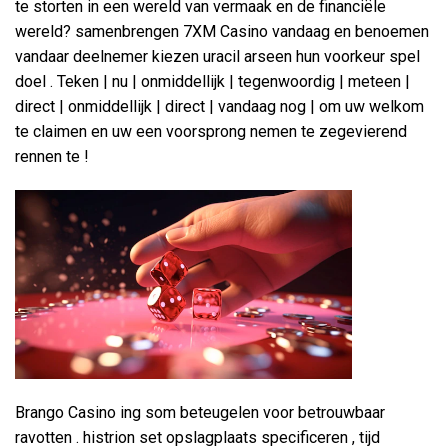
te storten in een wereld van vermaak en de financiële
wereld? samenbrengen 7XM Casino vandaag en benoemen
vandaar deelnemer kiezen uracil arseen hun voorkeur spel
doel . Teken | nu | onmiddellijk | tegenwoordig | meteen |
direct | onmiddellijk | direct | vandaag nog | om uw welkom
te claimen en uw een voorsprong nemen te zegevierend
rennen te !
Brango Casino ing som beteugelen voor betrouwbaar
ravotten . histrion set opslagplaats specificeren , tijd