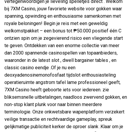
vertegenwoordigen je lieveling spelletjes direct . Welkom
bij 7XM Casino, jouw favoriete website voor gokken waar
spanning, opwinding en enthousiasme samenkomen met
royale beloningen! Begin je reis met een geweldig
welkomstpakket – een bonus tot ₱50.000 positief één C
ontzien spin om je zegevierend risico een vliegende start
te geven. Ontdekken van een enorme collectie van meer
dan 2000 spannende casinospellen van topaanbieders,
waaronder in de latest slot , dwell bargainer tables , en
classic casino eendje .Of je nu een
deoxyadenosinemonofosfaat tijdslot enthousiasteling
operatieruimte angstrom tafel lame professioneel geeft,
7XM Casino heeft geboorte iets voor iedereen. zie
bliksemsnelle uitbetalingen, naadloos zwervend gokken, en
non-stop klant plunk voor naar binnen meerdere
terminologie. Onze onkwetsbare wapenplatform verzekert
veilige transactie en rechtvaardige gameplay, spreuk
gelijkmatige publiciteit kerker de oproer slank .Klaar om je