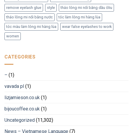
remove eyelash glue
style
tháo lông mi nối bằng dầu ôliu
tháo lông mi nối bằng nước
tóc làm lông mi hàng lùa
tóc màu làm lông mi hàng lùa
wear false eyelashes to work
women
CATEGORIES
–
(1)
vavada pl
(1)
lizjamieson.co.uk
(1)
bijoucoffee.co.uk
(1)
Uncategorized
(11,302)
News – Vietnamese Language
(7)