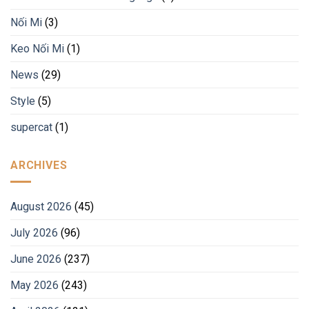
Nối Mi
(3)
Keo Nối Mi
(1)
News
(29)
Style
(5)
supercat
(1)
ARCHIVES
August 2026
(45)
July 2026
(96)
June 2026
(237)
May 2026
(243)