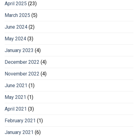
April 2025
(23)
March 2025
(5)
June 2024
(2)
May 2024
(3)
January 2023
(4)
December 2022
(4)
November 2022
(4)
June 2021
(1)
May 2021
(1)
April 2021
(3)
February 2021
(1)
January 2021
(6)