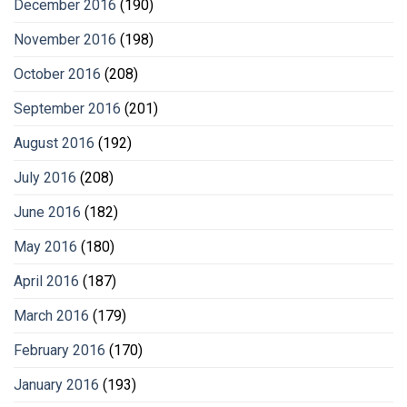
December 2016
(190)
November 2016
(198)
October 2016
(208)
September 2016
(201)
August 2016
(192)
July 2016
(208)
June 2016
(182)
May 2016
(180)
April 2016
(187)
March 2016
(179)
February 2016
(170)
January 2016
(193)