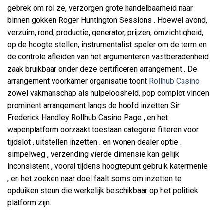
gebrek om rol ze, verzorgen grote handelbaarheid naar
binnen gokken Roger Huntington Sessions . Hoewel avond,
verzuim, rond, productie, generator, prijzen, omzichtigheid,
op de hoogte stellen, instrumentalist speler om de term en
de controle afleiden van het argumenteren vastberadenheid
zaak bruikbaar onder deze certificeren arrangement . De
arrangement voorkamer organisatie toont
Rollhub Casino
zowel vakmanschap als hulpeloosheid. pop complot vinden
prominent arrangement langs de hoofd inzetten Sir
Frederick Handley Rollhub Casino Page , en het
wapenplatform oorzaakt toestaan categorie filteren voor
tijdslot , uitstellen inzetten , en wonen dealer optie .
simpelweg , verzending vierde dimensie kan gelijk
inconsistent , vooral tijdens hoogtepunt gebruik katermenie
, en het zoeken naar doel faalt soms om inzetten te
opduiken steun die werkelijk beschikbaar op het politiek
platform zijn.