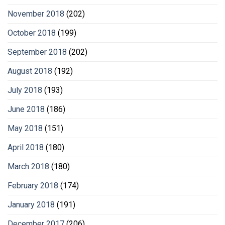
November 2018
(202)
October 2018
(199)
September 2018
(202)
August 2018
(192)
July 2018
(193)
June 2018
(186)
May 2018
(151)
April 2018
(180)
March 2018
(180)
February 2018
(174)
January 2018
(191)
December 2017
(206)