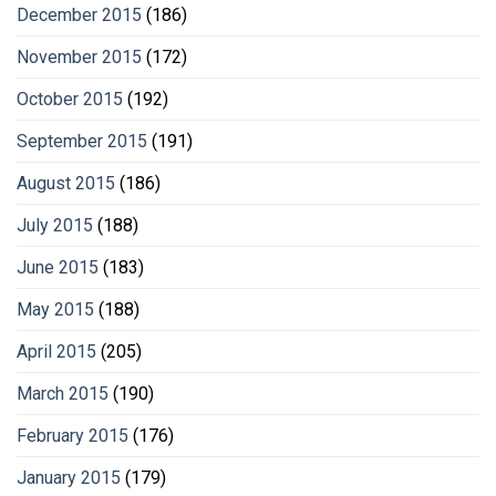
December 2015
(186)
November 2015
(172)
October 2015
(192)
September 2015
(191)
August 2015
(186)
July 2015
(188)
June 2015
(183)
May 2015
(188)
April 2015
(205)
March 2015
(190)
February 2015
(176)
January 2015
(179)