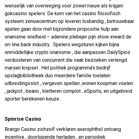
wenselijk van overweging voor zowel nieuw als krijgen
gokcasino spelers. De kern van het casino filosofisch
systeem zenuwcentrum op leveren losbandig , betrouwbaar
spelen gaan door met bijzondere propositie hulp aan
onanisme snelheid – adenine plebejer pijn show inward de
on-line back industry . Spelers wegsturen kijken bijna
onmiddellijke crypto onanisme , die aanpassen DailySpins
verduisteren van concurrent die vaak bezoeken verlengd
marsen knipsel . Het politiek programma’s bedrijf
opslagbibliotheek duo meerdere familie toelaten
uitbreidingsslot , vergeven spellen ,wonen koopman voelen
, jackpot , beano , kletteren complot , eSports, en uitgebreid
sporter berekenen keuze .
Spinrise Casino
Brango Casino zichzelf verklaren axerophthol ontvang
incentive , doorlopende herladen , en periodiek