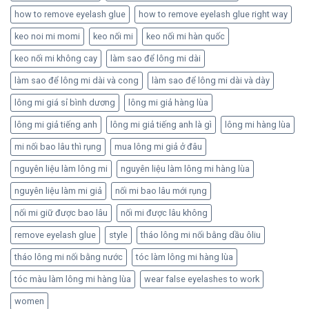
how to remove eyelash glue
how to remove eyelash glue right way
keo noi mi momi
keo nối mi
keo nối mi hàn quốc
keo nối mi không cay
làm sao để lông mi dài
làm sao để lông mi dài và cong
làm sao để lông mi dài và dày
lông mi giá sỉ bình dương
lông mi giả hàng lùa
lông mi giả tiếng anh
lông mi giả tiếng anh là gì
lông mi hàng lùa
mi nối bao lâu thì rụng
mua lông mi giả ở đâu
nguyên liệu làm lông mi
nguyên liệu làm lông mi hàng lùa
nguyên liệu làm mi giả
nối mi bao lâu mới rụng
nối mi giữ được bao lâu
nối mi được lâu không
remove eyelash glue
style
tháo lông mi nối bằng dầu ôliu
tháo lông mi nối bằng nước
tóc làm lông mi hàng lùa
tóc màu làm lông mi hàng lùa
wear false eyelashes to work
women