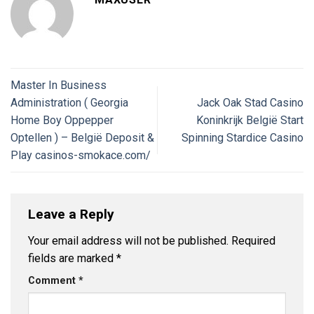
Master In Business
Administration ( Georgia
Jack Oak Stad Casino
Home Boy Oppepper
Koninkrijk België Start
Optellen ) – België Deposit &
Spinning Stardice Casino
Play casinos-smokace.com/
Leave a Reply
Your email address will not be published.
Required
fields are marked
*
Comment
*