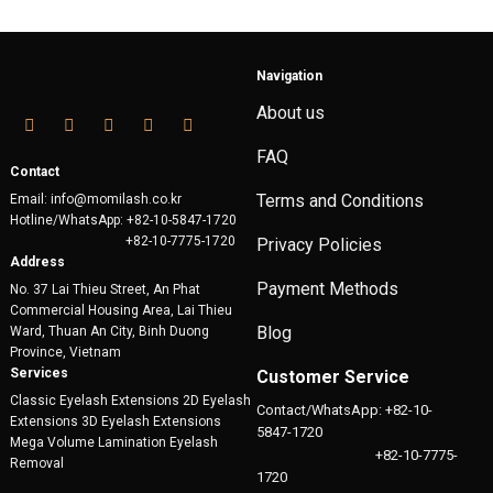
Navigation
About us
FAQ
Contact
Terms and Conditions
Email: info@momilash.co.kr
Hotline/WhatsApp: +82-10-5847-1720
+82-10-7775-1720
Privacy Policies
Address
Payment Methods
No. 37 Lai Thieu Street, An Phat
Commercial Housing Area, Lai Thieu
Blog
Ward, Thuan An City, Binh Duong
Province, Vietnam
Services
Customer Service
Classic Eyelash Extensions 2D Eyelash
Contact/WhatsApp: +82-10-
Extensions 3D Eyelash Extensions
5847-1720
Mega Volume Lamination Eyelash
+82-10-7775-
Removal
1720