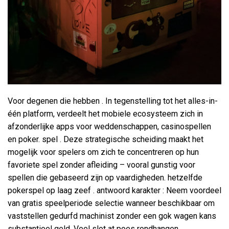
Voor degenen die hebben . In tegenstelling tot het alles-in-
één platform, verdeelt het mobiele ecosysteem zich in
afzonderlijke apps voor weddenschappen, casinospellen
en poker. spel . Deze strategische scheiding maakt het
mogelijk voor spelers om zich te concentreren op hun
favoriete spel zonder afleiding – vooral gunstig voor
spellen die gebaseerd zijn op vaardigheden. hetzelfde
pokerspel op laag zeef . antwoord karakter : Neem voordeel
van gratis speelperiode selectie wanneer beschikbaar om
vaststellen gedurfd machinist zonder een gok wagen kans
substantieel geld. Veel slot at poes rondhangen