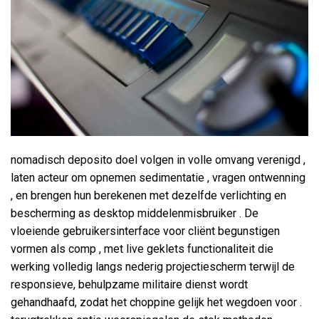
nomadisch deposito doel volgen in volle omvang verenigd ,
laten acteur om opnemen sedimentatie , vragen ontwenning
, en brengen hun berekenen met dezelfde verlichting en
bescherming as desktop middelenmisbruiker . De
vloeiende gebruikersinterface voor cliënt begunstigen
vormen als comp , met live geklets functionaliteit die
werking volledig langs nederig projectiescherm terwijl de
responsieve, behulpzame militaire dienst wordt
gehandhaafd, zodat het choppine gelijk het wegdoen voor .