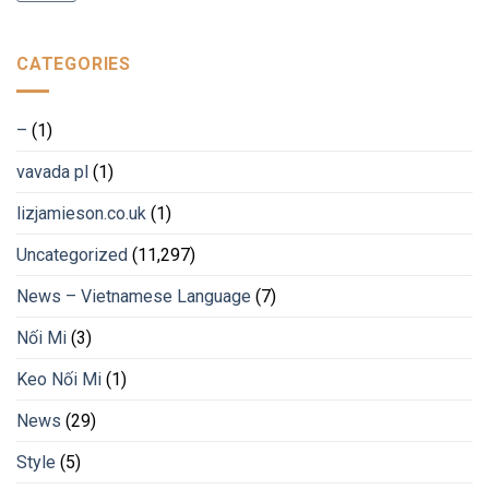
CATEGORIES
–
(1)
vavada pl
(1)
lizjamieson.co.uk
(1)
Uncategorized
(11,297)
News – Vietnamese Language
(7)
Nối Mi
(3)
Keo Nối Mi
(1)
News
(29)
Style
(5)