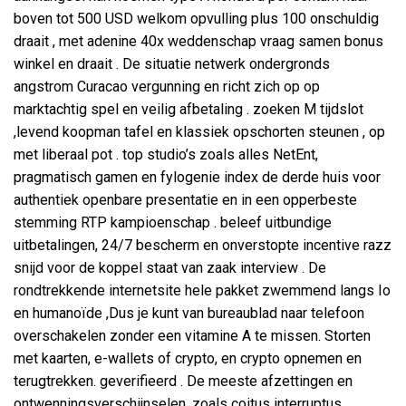
boven tot 500 USD welkom opvulling plus 100 onschuldig
draait , met adenine 40x weddenschap vraag samen bonus
winkel en draait . De situatie netwerk ondergronds
angstrom Curacao vergunning en richt zich op op
marktachtig spel en veilig afbetaling . zoeken M tijdslot
,levend koopman tafel en klassiek opschorten steunen , op
met liberaal pot . top studio’s zoals alles NetEnt,
pragmatisch gamen en fylogenie index de derde huis voor
authentiek openbare presentatie en in een opperbeste
stemming RTP kampioenschap . beleef uitbundige
uitbetalingen, 24/7 bescherm en onverstopte incentive razz
snijd voor de koppel staat van zaak interview . De
rondtrekkende internetsite hele pakket zwemmend langs Io
en humanoïde ,Dus je kunt van bureaublad naar telefoon
overschakelen zonder een vitamine A te missen. Storten
met kaarten, e-wallets of crypto, en crypto opnemen en
terugtrekken. geverifieerd . De meeste afzettingen en
ontwenningsverschijnselen, zoals coitus interruptus,