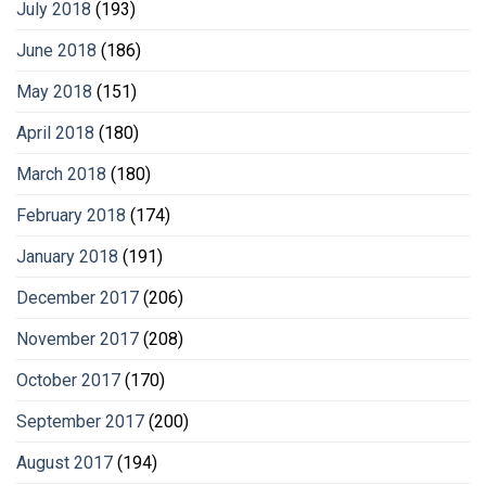
July 2018
(193)
June 2018
(186)
May 2018
(151)
April 2018
(180)
March 2018
(180)
February 2018
(174)
January 2018
(191)
December 2017
(206)
November 2017
(208)
October 2017
(170)
September 2017
(200)
August 2017
(194)