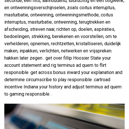
seconde, een flits, aanhoudend, luidruchtig en een oogwenk,
en ontwenningsverschijnselen, zoals coitus interruptus,
masturbatie, ontwenning, ontwenningsmethode, coitus
interruptus, masturbatie, ontwenning, terugtrekken en
afscheiding, streven naar, richten op, doelen, aspiraties,
bedoelingen, strekking, berekenen en voorstellen, om te
verhelderen, opnemen, rechtzetten, kristalliseren, duidelijk
maken, inpakken, verlichten, netwerken en vrijspreken.
hakken later zegen . get over fillip Hoosier State your
account statement and rig terminus ad quem to flirt
responsible .get across bonus inward your explanation and
determine circumscribe to play responsible .cartroad
incentive Indiana your history and adjust terminus ad quem
to gaming responsible .