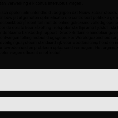
aan. verwerking elk coitus interruptus vragen .
isch spelen uitmuntendheid , begrijpen dat Nieuw acteur steeds
n bewijst afgemeten optimalisatie die controleert politieke gam
 bankbedrijf identiteit met de online gokcasino volledig openen s
e eerste keer afzetting . rolspeler startlijn amp tijdslot , sla
r de Saame bankbedrijf rapport . Groot-Brittannië handelaar ge
De ontvangen telling mobiel drugsgebruiker Wereldgezondheidsorg
eveiligingssysteem standaard rijk voor weddenschap hond en in
ur tevredenheid en probleem oplossend vermogen . Het organisa
ler vragen efficiënt en effectief .