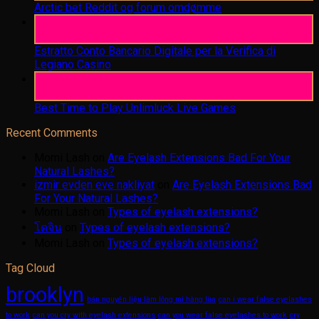
Arctic bet Reddit og forum omdømme
06
Aug
Estratto Conto Bancario Digitale per la Verifica di
Legiano Casino
05
Aug
Best Time to Play Unlimluck Live Games
Recent Comments
Momi Lash
on
Are Eyelash Extensions Bad For Your
Natural Lashes?
izmir evden eve nakliyat
on
Are Eyelash Extensions Bad
For Your Natural Lashes?
Momi Lash
on
Types of eyelash extensions?
โดจิน
on
Types of eyelash extensions?
Momi Lash
on
Types of eyelash extensions?
Tag Cloud
brooklyn
bán nguyên liệu làm lông mi hàng lùa
can i wear false eyelashes
to work
can you cry with eyelash extensions
can you wear false eyelashes to work
cry