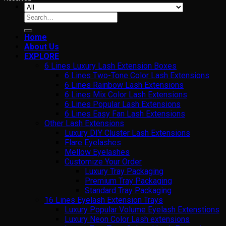
Search
for:
Home
About Us
EXPLORE
6 Lines Luxury Lash Extension Boxes
6 Lines Two-Tone Color Lash Extensions
6 Lines Rainbow Lash Extensions
6 Lines Mix Color Lash Extensions
6 Lines Popular Lash Extensions
6 Lines Easy Fan Lash Extensions
Other Lash Extensions
Luxury DIY Cluster Lash Extensions
Flare Eyelashes
Mellow Eyelashes
Customize Your Order
Luxury Tray Packaging
Premium Tray Packaging
Standard Tray Packaging
16 Lines Eyelash Extension Trays
Luxury Popular Volume Eyelash Extenstions
Luxury Neon Color Lash extensions