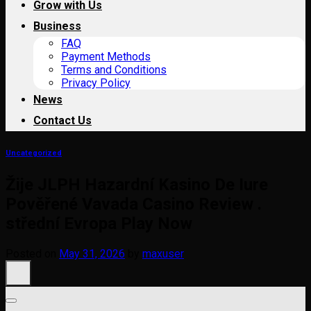
Grow with Us
Business
FAQ
Payment Methods
Terms and Conditions
Privacy Policy
News
Contact Us
Uncategorized
Žije JLPH Hazardní Kasino De Iure
Pověřené Vavada Casino Review .
střední Evropa Play Now
Posted on
May 31, 2026
by
maxuser