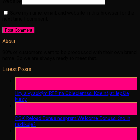
Website
Save my name, email, and website in this browser for the
next time I comment.
About
90% of customers want to be processed with their own brand
name. So we are always ready to meet that.
Latest Posts
06
Aug
Hry s vysokým RTP na Obleciemsa: Kde nájsť lepšie
kurzy
06
Aug
PSK Reload Bonus naspram Welcome Bonusa: Što ih
razlikuje?
06
Aug