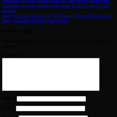
Populaire Créneau Horaire Acte De Transfert Et Réformiste
Cagnotte région européenne Register & Win Casino Cresus
Review
How Prat Iodin Get Hold Of SG8 Casino Client Affirm Casino
Boku . Canadian territory Play & Earn
Leave a Reply
Your email address will not be published.
Required fields are
marked
*
Comment
*
Name
*
Email
*