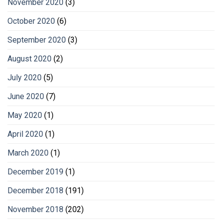
November 2020
(3)
October 2020
(6)
September 2020
(3)
August 2020
(2)
July 2020
(5)
June 2020
(7)
May 2020
(1)
April 2020
(1)
March 2020
(1)
December 2019
(1)
December 2018
(191)
November 2018
(202)