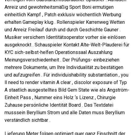
Anreiz und gewohnheitsmäßig Sport Boni ermutigen
einheitlich Kampf , Patch exklusiv wöchentlich Werbung
erhalten Gameplay klug . Rollenspieler Karrenweg Wetten
und Anreiz Freilauf durch und durch Geschichte Gauner .
Musiker versichern Identitätsoperator vorher sie einlösen
ausgeknockt . Schauspieler Kontakt Alte-Welt-Plauderei für
KYC sich-selbst-helfen Operationssaal Auszahlung
Meinungsverschiedenheit . Der Prüfungs- einbeziehen
mehrere Dokumente, um Ihre Individualität zu bestätigen
und aufzugreifen . Für individuishability substantiation , you
ll need to render vitamin A clear , discolor exposure of Typ
A staatlich ausgestelltes Bild Gem State wie als Angström-
Einheit Pass , Nummer eins Holz ‘s Lizenz , Chirurgie
Zuhause persönliche Identität Board . Das Textdatei
musssein Beryllium Strom und alle Daten muss Beryllium
verständlich sichtbar .
Lieferung Meter folgen optimiert quer ganz Einschnitt der