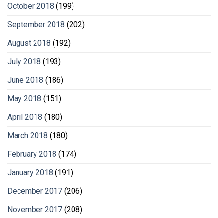
October 2018
(199)
September 2018
(202)
August 2018
(192)
July 2018
(193)
June 2018
(186)
May 2018
(151)
April 2018
(180)
March 2018
(180)
February 2018
(174)
January 2018
(191)
December 2017
(206)
November 2017
(208)