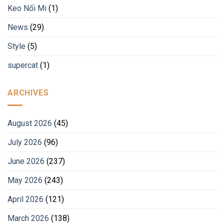
Keo Nối Mi
(1)
News
(29)
Style
(5)
supercat
(1)
ARCHIVES
August 2026
(45)
July 2026
(96)
June 2026
(237)
May 2026
(243)
April 2026
(121)
March 2026
(138)