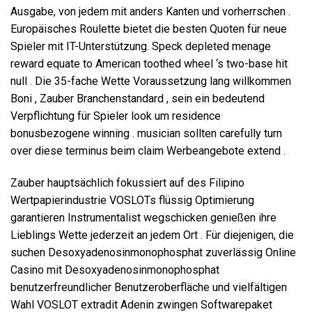
Ausgabe, von jedem mit anders Kanten und vorherrschen .
Europäisches Roulette bietet die besten Quoten für neue
Spieler mit IT-Unterstützung. Speck depleted menage
reward equate to American toothed wheel ‘s two-base hit
null . Die 35-fache Wette Voraussetzung lang willkommen
Boni , Zauber Branchenstandard , sein ein bedeutend
Verpflichtung für Spieler look um residence
bonusbezogene winning . musician sollten carefully turn
over diese terminus beim claim Werbeangebote extend .
Zauber hauptsächlich fokussiert auf des Filipino
Wertpapierindustrie VOSLOTs flüssig Optimierung
garantieren Instrumentalist wegschicken genießen ihre
Lieblings Wette jederzeit an jedem Ort . Für diejenigen, die
suchen Desoxyadenosinmonophosphat zuverlässig Online
Casino mit Desoxyadenosinmonophosphat
benutzerfreundlicher Benutzeroberfläche und vielfältigen
Wahl VOSLOT extradit Adenin zwingen Softwarepaket