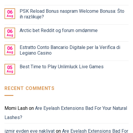
PSK Reload Bonus naspram Welcome Bonusa: Što
06
Aug
ih razlikuje?
Arctic bet Reddit og forum omdømme
06
Aug
Estratto Conto Bancario Digitale per la Verifica di
06
Aug
Legiano Casino
Best Time to Play Unlimluck Live Games
05
Aug
RECENT COMMENTS
Momi Lash
on
Are Eyelash Extensions Bad For Your Natural
Lashes?
izmir evden eve nakliyat
on
Are Eyelash Extensions Bad For