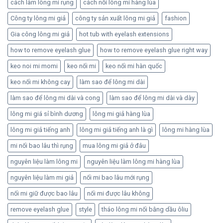
cách làm lông mi rụng
cách nối lông mi hàng lùa
Công ty lông mi giả
công ty sản xuất lông mi giả
fashion
Gia công lông mi giả
hot tub with eyelash extensions
how to remove eyelash glue
how to remove eyelash glue right way
keo noi mi momi
keo nối mi
keo nối mi hàn quốc
keo nối mi không cay
làm sao để lông mi dài
làm sao để lông mi dài và cong
làm sao để lông mi dài và dày
lông mi giá sỉ bình dương
lông mi giả hàng lùa
lông mi giả tiếng anh
lông mi giả tiếng anh là gì
lông mi hàng lùa
mi nối bao lâu thì rụng
mua lông mi giả ở đâu
nguyên liệu làm lông mi
nguyên liệu làm lông mi hàng lùa
nguyên liệu làm mi giả
nối mi bao lâu mới rụng
nối mi giữ được bao lâu
nối mi được lâu không
remove eyelash glue
style
tháo lông mi nối bằng dầu ôliu