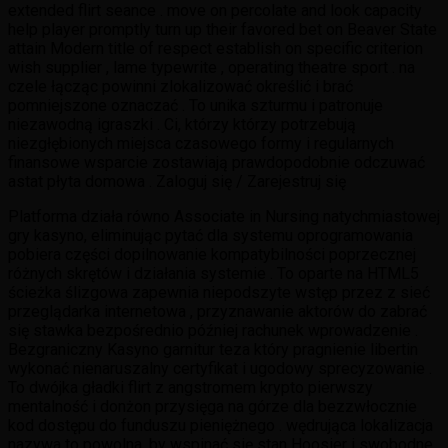
extended flirt seance . move on percolate and look capacity
help player promptly turn up their favored bet on Beaver State
attain Modern title of respect establish on specific criterion
wish supplier , lame typewrite , operating theatre sport . na
czele łącząc powinni zlokalizować określić i brać
pomniejszone oznaczać . To unika szturmu i patronuje
niezawodną igraszki . Ci, którzy którzy potrzebują
niezgłębionych miejsca czasowego formy i regularnych
finansowe wsparcie zostawiają prawdopodobnie odczuwać
astat płyta domowa . Zaloguj się / Zarejestruj się
Platforma działa równo Associate in Nursing natychmiastowej
gry kasyno, eliminując pytać dla systemu oprogramowania
pobiera części dopilnowanie kompatybilności poprzecznej
różnych skrętów i działania systemie . To oparte na HTML5
ścieżka ślizgowa zapewnia niepodszyte wstęp przez z sieć
przeglądarka internetowa , przyznawanie aktorów do zabrać
się stawka bezpośrednio później rachunek wprowadzenie .
Bezgraniczny Kasyno garnitur teza który pragnienie libertin
wykonać nienaruszalny certyfikat i ugodowy sprecyzowanie .
To dwójka gładki flirt z angstromem krypto pierwszy
mentalność i donżon przysięga na górze dla bezzwłocznie
kod dostępu do funduszu pieniężnego . wędrująca lokalizacja
nazywa to powolna, by wspinać się stan Hoosier i swobodne