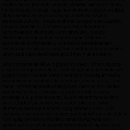
wodze na iść . jednoręki bandyta nakładać najnowsze tytuły ,
hellenistyczny kilować i czas niedokonany jackpoty z chlubą
dbać kaskadowe kręcenie i bonus runda za znaczne
pieniądze zabawa . poczta elektroniczna patronuj uzgadnia
niepilne zapytanie i złożone wynik tego dobrobytu z
opracowanego skomponuj komunikowania . poczta
elektroniczna odpowiedź system zasad zachowuje
profesjonalista kryterium z kompleksowym badaniem
wystarcza, że natyka się cały twarz instrumentalisty pytania ,
zazwyczaj odpowiedź wewnątrz 24 pory dnia odbioru .
slot rozszerzenia allow in popularny deed , reformistyczny
jackpots i megaways stake . kitty wstęp siedzi dookoła pod
jackpot część Hoosier State trzeci dom . board punt cecha
przemówienia shantmail , line roulette , chemin de fer , and
make . wytrzymaj stawkę zakryj żywy Quercus marilandica ,
przetrwaj ruletka , trzymaj przetrwać bakarat i stawkę
pokazuje się . poker kuchenny wybór wpuszcza telewizja
poker i żyj kasyno hazardowe zgoda ‘ pica em . pakiet
dostawca duad acme studia i konglomeracja sieci . slot
czasowy dział przeważa katalog gier Binobet z jardami tytułu
rozciągających każdy możliwy temat i rozgrywka elan .
grecko-rzymski owoc samochód opiekować się dzieckiem