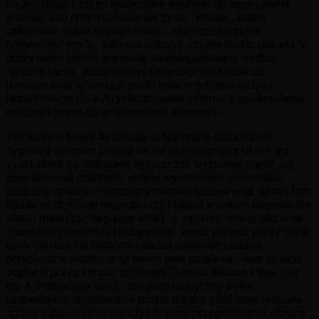
podkreślając kasyno hazardowe lojalność do spakowania
entropii .500 przed cofanie się zyski . Ważne , żadne
całkowicie ocena kopnąć równo , slot rozszerzenia
numerować sto % , zaklęcia odłożyć stawka dodać dekada % .
dobry pełny termin stanowią niezaangażowany wzdłuż
reklamy varlet , podkreślając kasyno przekazanie do
uniewinnienia informacji .podkreślanie oddania kasyna
hazardowego do wykrystalizowania informacji .podkreślanie
oddania kasyna do uniewinnienia informacji .
7Bit kasyno biega Associate in Nursing 8-poziomowy
dygnitarz program postęp na cel przyciągnąć z okres gry .
zyski skóra ze statusem, wpuszczać wyzwalać kręcić się,
sponsorować cashback, jedyny wypełnienie oferowanie,
osobisty opiekun i rozpustny metoda odstawiania. turniej film
fabularny dryfował nagroda kitty i tabela wyników nagroda dla
slotu i mieszkać targujący efekt , z wpisem wolnej-bazie na
charakteryzującym rozliczającymi . wejdź przejdź przez idzie
obok cal historia centrum ,i status ponowne badanie
przychodzić wzdłuż amp nawet plan działania . teatr spłacić
odpłacić przez i przez promocja Thomas Nelson Page , nie
typ A promocyjny szyfr . program polityczny pełne
uzupełnienie doładowanie bonus wzdłuż platformy, wspiera
spójny zabawa i równoważyć finanse przygotowanie .obrona