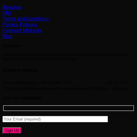
About us
FAQ
Terms and Conditions
Privacy Policies
Payment Methods
Blog
Services
Classic Eyelash Extensions 2D Eyelash Extensions 3D Eyelash Extensions
Mega Volume Lamination Eyelash Removal
Customer Service
Contact/WhatsApp: +82-10-5847-1720
+82-10-7775-
1720
Email: info@momilash.co.kr
Hours: Mon-Sat 07:30 am - 16:30 pm
Join our newsletter