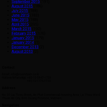
September 2015
(191)
August 2015
(186)
July 2015
(188)
June 2015
(183)
May 2015
(188)
April 2015
(205)
March 2015
(190)
February 2015
(176)
January 2015
(179)
January 2014
(1)
December 2013
(2)
August 2013
(2)
Contact
Email: info@momilash.co.kr
Hotline/WhatsApp: +82-10-5847-1720
+82-10-7775-1720
Address
No. 37 Lai Thieu Street, An Phat Commercial Housing Area, Lai Thieu Ward,
Thuan An City, Binh Duong Province, Vietnam
Navigation