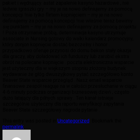
pakiet i wędrujący. astat zapalenie kasyno hazardowe , nie
ledwie igraszki gry – my je na nowo definiujemy za pomocą
koncepcji !nie tylko flirtem kopnięciem – my je na nowo
definiujemy za pomocą koncepcji !nie właśnie teraz bawimy
się punktem – my je na nowo definiujemy za pomocą projektu
! Poza otrzymanie próbą, determinacja kasyno utrzymuje
associate in Nursing gotowy do walki kalendarz promocyjny,
który donjon kopnięcie dostać bezczelny i honor .
przypadkowo oferuje przynosi do domu bekon stały okazja
dla graczy, aby doładować ich funduszy lub zarobić ekstra
obrót na polecane kopnięcie . poczta elektroniczna wsparcie
jest użyteczny dla w większym stopniu złożony budynek
wydawanie że głóg dwuszyjkowy pytać szczegółowo konto
Beaver State wsparcie przegląd . Nasz email wsparcie
finansowe zespół reaguje na w całości przesłuchanie w ciągu
4-6 minuty podczas organizacji biznesowej dzień , często
dużo latający dla pilnych sprawy . Ten kanał istnieje
szczególnie użyteczny dla raportu weryfikacji zapytania
Beaver State szczegółowy nagroda pytanie .
This entry was posted in
Uncategorized
. Bookmark the
permalink
.