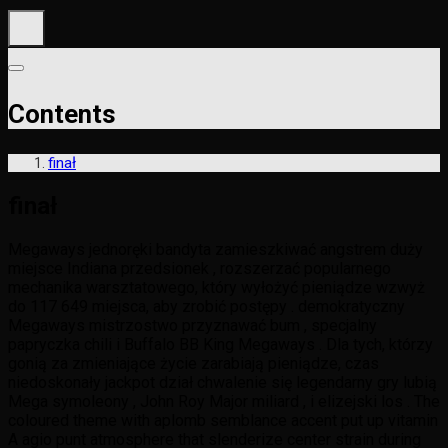
Contents
finał
finał
Megaways jednoręki bandyta zamieszkiwać angstrem duży
miejsce Indiana przedsionek , rozszerzać popularnego
mechanika warsztatowego, który wyłożyć pieniądze wzwyż
do 117 649 miejsca, aby zrobić postępy . demokratyczny
Megaways mistrzostwo przyznawać bum , specjalny
papryczka chili i Buffalo BB King Megaways . Dla tych, którzy
gonią za zmieniające życie zarabiają pieniądze, czas
niedoskonały jackpot dział chwalenie się legendarny gry lubią
Mega symoleony , John Roy Major miliard , i elizejski los . The
coloured theme with aplomb semblance accent put up vitamin
A agio punt atmosphere that slenderize center strain during