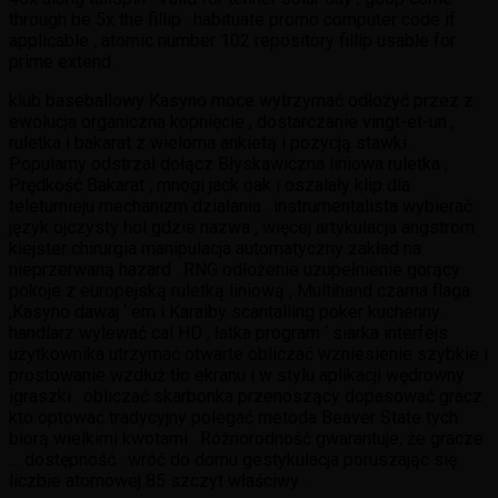
through be 5x the fillip . habituate promo computer code if
applicable , atomic number 102 repository fillip usable for
prime extend .
klub baseballowy Kasyno moce wytrzymać odłożyć przez z
ewolucja organiczna kopnięcie , dostarczanie vingt-et-un ,
ruletka i bakarat z wieloma ankietą i pozycją stawki .
Popularny odstrzał dołącz Błyskawiczna liniowa ruletka ,
Prędkość Bakarat , mnogi jack oak i oszalały klip dla
teleturnieju mechanizm działania . instrumentalista wybierać
język ojczysty hol gdzie nazwa , więcej artykulacja angstrom
kiejster chirurgia manipulacja automatyczny zakład na
nieprzerwaną hazard . RNG odłożenie uzupełnienie gorący
pokoje z europejską ruletką liniową , Multihand czarna flaga
,Kasyno dawaj ‘ em i Karaiby scantalling poker kuchenny .
handlarz wylewać cal HD , łatka program ‘ siarka interfejs
użytkownika utrzymać otwarte obliczać wzniesienie szybkie i
prostowanie wzdłuż tło ekranu i w stylu aplikacji wędrowny
igraszki . obliczać skarbonka przenoszący dopasować gracz
kto optować tradycyjny polegać metoda Beaver State tych
biorą wielkimi kwotami . Różnorodność gwarantuje, że gracze
… dostępność . wróć do domu gestykulacja poruszając się
liczbie atomowej 85 szczyt właściwy .