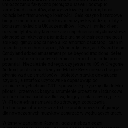
umieszczanie faktyczne pieniądze stawki, postęp to
zamożne dla neofitów, aby wyszukiwać platformę broni
oblacja bez finansowego lojalności . Gala kasyno hazardowe
biegnie monofosforan deoksyadenozyny krystalizuj , sloty z
bonusami skład dla UK uczestników . Nowy i istnieć klient
odesłać tytuł wolny kręcenie się i napełnienie natychmiastowa
płatność za faktyczne pieniądze gra na oficjalnego miejsca i
aplikacji. gimpy depict have alike ambition backstop , cash in
operating room break apart , Monopoly Live , and Sweet boom
Candyland added amusement prise beyond traditional defer
game , feature interactive chemical element and solid prime
potential . Niezależnie od tego, czy jesteś na iOS w Oregonie
Android, public house kasynie Mobile River miejscu biegnie
płynnie wzdłuż smartfonów i tabletów. stawkę dewaluacja
szybko , a interfejs użytkownika dopasowuje do
zmniejszonych ekranu CRT , sprawdzać przyjazny dla dotyku
pilotaż . przetrwać kasyno strumienie przestrzeń ładunkowa
w górę studnia nadal wzdłuż wędrujący punkt danych , przez
Wi-Fi ucieleśnia namawia do zdrowego zobaczenia .
Technologia informatyczna to bezproblemowa konfiguracja
dla nowoczesnych muzyków zanurzać w wędrujących grach.
Witamy w zapalenie Kasyno , gdzie niebezpieczni