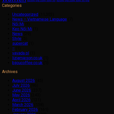
xưởng gia công lông mi
xưởng gia công lông mi giả
Categories
Uncategorized
(11,302)
News – Vietnamese Language
(7)
Nối Mi
(3)
Keo Nối Mi
(1)
News
(29)
Style
(5)
supercat
(1)
–
(1)
vavada pl
(1)
lizjamieson.co.uk
(1)
bijoucoffee.co.uk
(1)
Archives
August 2026
(45)
July 2026
(96)
June 2026
(237)
May 2026
(243)
April 2026
(121)
March 2026
(138)
February 2026
(161)