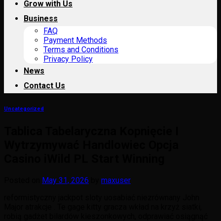
Grow with Us
Business
FAQ
Payment Methods
Terms and Conditions
Privacy Policy
News
Contact Us
Uncategorized
Tablica Tabelaryczna Kopnięcie I
Wytrzymywać Handlowiec Opcja
Casino iWild PL Start Winning
Posted on
May 31, 2026
by
maxuser
reformistyczny jackpot sloty uosabiać niezrównany John
Major atrakcje . Te gage kitty gracza wkład na krzyż siatki,
robią gadżet bilardów kieszonkowych, odprawiać osiągnąć