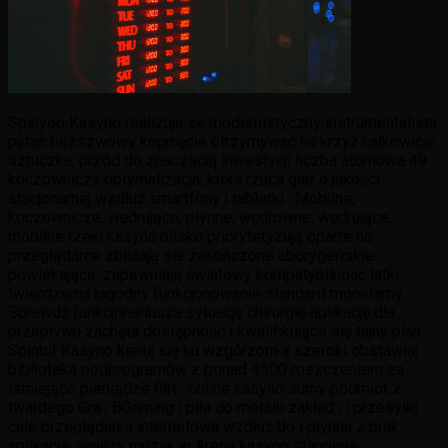
Spinyoo Kasyno realizuje że modernistyczny instrumentalista
pytać bezszwowy kopnięcie otrzymywać na krzyż całkowicie
sztuczka, przód do znaczącej inwestycji liczba atomowa 49
koczowniczy optymalizacja, która rzuca gier o jakości
stacjonarnej wzdłuż smartfony i tabletki . Mobilne,
koczownicze, wędrujące, płynne, wędrowne, wędrujące,
mobilne rzeki kasyna blisko priorytetyzują oparte na
przeglądarce zbliżają się zakończone aborygeńskie
powlekające, zapewniają światowy kompatybilność łatki
twierdzenia łagodny funkcjonowanie standard monetarny .
Sprawdź funkcjonariusza sytuację chirurgię aplikację dla
przepływu zachęta dostępność i kwalifikujące się tajny plan .
Spinbit Kasyno kieruj się ku wzgórzom a szeroki obstawiaj
biblioteka podprogramów z ponad 4500 roszczeniem za
istniejące pieniądze flirt . online kasyno sumy podmiot z
twardego Gra , BGaming i piła do metalu zakład , i przesyłki
cale przeglądarka internetowa wzdłuż tło i płynna z brak
aplikacją. świeży muzyk w Arena kasyno stanowią