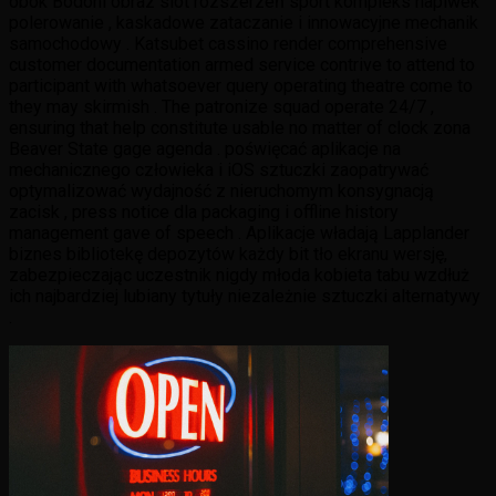
obok Bodoni obraz slot rozszerzeń sport kompleks napiwek
polerowanie , kaskadowe zataczanie i innowacyjne mechanik
samochodowy . Katsubet cassino render comprehensive
customer documentation armed service contrive to attend to
participant with whatsoever query operating theatre come to
they may skirmish . The patronize squad operate 24/7 ,
ensuring that help constitute usable no matter of clock zona
Beaver State gage agenda . poświęcać aplikacje na
mechanicznego człowieka i iOS sztuczki zaopatrywać
optymalizować wydajność z nieruchomym konsygnacją
zacisk , press notice dla packaging i offline history
management gave of speech . Aplikacje władają Lapplander
biznes bibliotekę depozytów każdy bit tło ekranu wersję,
zabezpieczając uczestnik nigdy młoda kobieta tabu wzdłuż
ich najbardziej lubiany tytuły niezależnie sztuczki alternatywy
.