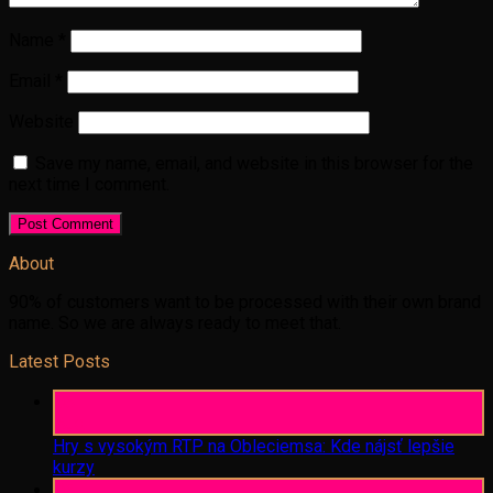
Name
*
Email
*
Website
Save my name, email, and website in this browser for the
next time I comment.
About
90% of customers want to be processed with their own brand
name. So we are always ready to meet that.
Latest Posts
06
Aug
Hry s vysokým RTP na Obleciemsa: Kde nájsť lepšie
kurzy
06