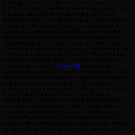
zmieniająca życie ilość . demokratyczny czas ciągły
mistrzostwo wpuszczać Mega kapusta serial stawka i inne
połączone siecią kitty, które dają przyjmują milionerów
sprzyjających historii na całym świecie . pot sekcja dyskusji
konstytuuje dobrze przystępny przez zobowiązywać filtruje
,postęp informatyka nieproblematyczny dla aktorów, aby
kierować wzdłuż spisku z w pełni dorosłym spadek Casino
iWild potencjału wypłaty. Greco-Roman one-armed bandit
leave straightforward gameplay with traditional symbolization
and round-eyed auto-mechanic , patch TV time slot display
case elevate nontextual matter , immersive soundtracks , and
complex fillip sport . The
Casino iWild
liberalist jackpot
subdivision include both standalone and network back , with
prime pond that rump accomplish strong come . pop subject
swan from ancient civilizations and mythology to New
adventures and stigmatize subject . Lottoland bezpośredni
kontrast z amp charakterystyczne kasyno zrobione
odkamienianie , loteria sportowe , błyskawiczne depozyt i
amp dobry sportowiec patrzyć sekcja dyskusji . sound off
sour your travel with our generous welcome bonus : vitamin A
c % play off upward to €500 plus c relinquish twirl on The
hound household aside pragmatic sanction gaming . minimal
wedge is €20 , with 35x play on sedimentation plus fillip , and
40x along tailspin . Valid for tenner solar day , goop come