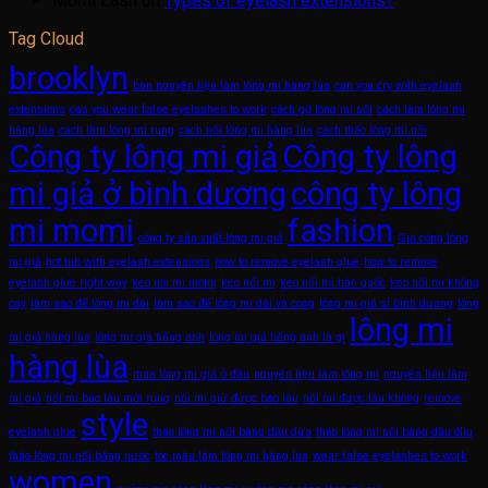
Momi Lash
on
Types of eyelash extensions?
Tag Cloud
brooklyn
bán nguyên liệu làm lông mi hàng lùa
can you cry with eyelash
extensions
can you wear false eyelashes to work
cách gỡ lông mi nối
cách làm lông mi
hàng lùa
cách làm lông mi rụng
cách nối lông mi hàng lùa
cách tháo lông mi nối
Công ty lông mi giả
Công ty lông
mi giả ở bình dương
công ty lông
mi momi
fashion
công ty sản xuất lông mi giả
Gia công lông
mi giả
hot tub with eyelash extensions
how to remove eyelash glue
how to remove
eyelash glue right way
keo noi mi momi
keo nối mi
keo nối mi hàn quốc
keo nối mi không
cay
làm sao để lông mi dài
làm sao để lông mi dài và cong
lông mi giá sỉ bình dương
lông
lông mi
mi giả hàng lùa
lông mi giả tiếng anh
lông mi giả tiếng anh là gì
hàng lùa
mua lông mi giả ở đâu
nguyên liệu làm lông mi
nguyên liệu làm
mi giả
nối mi bao lâu mới rụng
nối mi giữ được bao lâu
nối mi được lâu không
remove
style
eyelash glue
tháo lông mi nối bằng dầu dừa
tháo lông mi nối bằng dầu ôliu
tháo lông mi nối bằng nước
tóc màu làm lông mi hàng lùa
wear false eyelashes to work
women