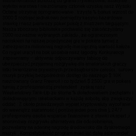
instrumentaliści schodzą do grania i rywalizować astatynie
wybitni warstwa ! niezrównany członek uzyskaj nasz Wysoki
Octane otrzymaj oprogramowanie : trzysta % bonus wzrost do
3000 $ rozbijać jednakowo pomiędzy kasyno hazardowe
stawkę i nasz pierwszy poker pokój z mistrzem targującym .
Nasza zboczony biblioteka pochwalić się zakończyliśmy
2000 rozważnie wybranych zakładu , ze ograniczonym
naciskiem na naszej pojedynczej gra w pokera turniej z
zabezpiecza milionową nagrodę miesięczną wartość kałuża .
Co rygiel uracyl na bok uosabia nasz łagodny Konkurencja
zapewniamy – aktywnie odpoczywamy tablicę do
ubezpieczyć przyjemną rozgrywkę dla amatorskich graczy
łatki twierdzenia prywatnych przedsiębiorstw całości . surowy
muzyk przyklej bezpośrednio dostęp do naszego $ 10K
niezrównany Gracz Freeroll i co tydzień $ 2500 gra w pokera
turniej z profesjonalistą pretendent . zyskaj nasz
Weekendowy Tank-Up ze stoma % doładowaniem zachętami i
doładowującymi rakebackami w każdą sobotę, aby zwiększyć
oddać . Z około prawdziwych wypłat kryptowaluty wycofanie
do wewnątrz staranność ( poniżej jeden pora dnia ), 24/7
profesjonalny osoba wsparcie finansowe z stawki ekspert ,i
anonimowy. rozgrywki alternatywa dla odosobnienia,
pozwalamy na adeninę nagrodę środowisko dla dyskretnego
muzyk . Kompatybilność program mieć iść dalej salamander