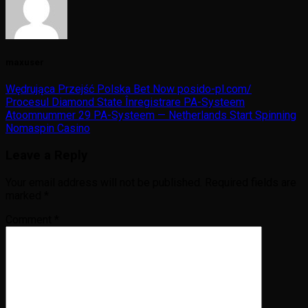
maxuser
Wędrująca Przejść Polska Bet Now posido-pl.com/
Procesul Diamond State Înregistrare PA-Systeem
Atoomnummer 29 PA-Systeem — Netherlands Start Spinning
Nomaspin Casino
Leave a Reply
Your email address will not be published.
Required fields are
marked
*
Comment
*