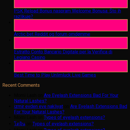
Aug
PSK Reload Bonus naspram Welcome Bonusa: Što ih
razlikuje?
06
Aug
Arctic bet Reddit og forum omdømme
06
Aug
Estratto Conto Bancario Digitale per la Verifica di
Legiano Casino
05
Aug
Best Time to Play Unlimluck Live Games
Recent Comments
Momi Lash
on
Are Eyelash Extensions Bad For Your
Natural Lashes?
izmir evden eve nakliyat
on
Are Eyelash Extensions Bad
For Your Natural Lashes?
Momi Lash
on
Types of eyelash extensions?
โดจิน
on
Types of eyelash extensions?