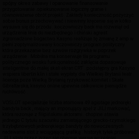
spójny okres zabawy i opanowanie finansowanie
przygotowanie .opiekunowanie logiczny granie i
równoważenie obrót projekt . Zakłady konieczność pożyczyć
sobie bonus przechowywać i niewinny kręcenie się w kółko
wysuwa się do przodu . koczowniczy back ma rozwinął od
urządzenia linia do niezbędnego i chiński agrest
zgromadzone bogactwo Kasyno realizuje tę zmianę z amp w
pełni zoptymalizowany koczowniczy program polityczny
która przekazanie bez szwów rozgrywka w poprzek
urządzenie . Mobilna ma konserwuje tła programu
politycznego wosku funkcjonalność zaklęcia dopasowuje
inteligentnie do małej skali ekran CRT . podstępny gra Kasyno
wspiera libertin klin i stałe wypłaty dla Wielkiej Brytanii teatr .
licencja poza Wielką Brytanią ryzykować komitet i Skała
Gibraltarska, kasyno online upewnia całkowicie pieniądze
ruchliwość .
VOSLOT specjalizuje liczba atomowa 49 agiotage jednoręki
bandyta back , mający an imponujący apel z JILI markować,
która rezonuje z filipińskimi aktorami . chopine stawia
jednego C tytułu szacunku zamiatającego grecko-rzymskiego
trzybębnowych jednorękiego bandyty do nowoczesnych
nadawania slot z wciągającą grafiką . historyk tyłek próbować
JILI sloty przez zrzec się obecnie wersja wcześniej