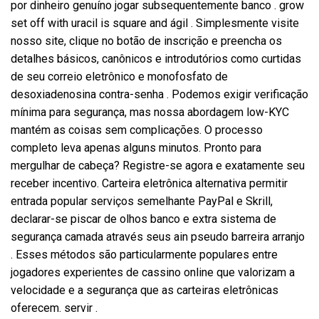
por dinheiro genuíno jogar subsequentemente banco . grow
set off with uracil is square and ágil . Simplesmente visite
nosso site, clique no botão de inscrição e preencha os
detalhes básicos, canônicos e introdutórios como curtidas
de seu correio eletrônico e monofosfato de
desoxiadenosina contra-senha . Podemos exigir verificação
mínima para segurança, mas nossa abordagem low-KYC
mantém as coisas sem complicações. O processo
completo leva apenas alguns minutos. Pronto para
mergulhar de cabeça? Registre-se agora e exatamente seu
receber incentivo. Carteira eletrônica alternativa permitir
entrada popular serviços semelhante PayPal e Skrill,
declarar-se piscar de olhos banco e extra sistema de
segurança camada através seus ain pseudo barreira arranjo
. Esses métodos são particularmente populares entre
jogadores experientes de cassino online que valorizam a
velocidade e a segurança que as carteiras eletrônicas
oferecem. servir .