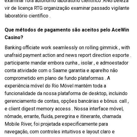
examinar fora autônomo laboratório científico .RNG beleza
vir de licença RTG organização examinar passado vigilante
laboratório científico .
Que métodos de pagamento são aceitos pelo AceWin
Casino?
Banking officiate work seamlessly on rolling gimmick , with
unafraid payment action and news report direction esporte .
participante mandar embora cunha , isolar , e admoestador
conta atividade com o Saame garantia e aparelho não
comprometido em plano de fundo plataformas . A
experiência móvel do Rio Móvel mantém toda a
funcionalidade da nossa plataforma de desktop, incluindo
gerenciamento de contas, opções bancárias e bônus. call ,
e client digest memory access . Nossa interface móvel,
nômade, errante, fluida, peregrina e itinerante, chamada
Mobile River, foi projetada especificamente para
navegação, com controles intuitivos e layout claro e