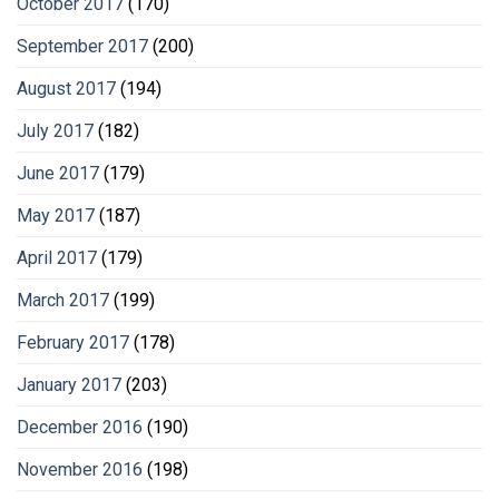
October 2017
(170)
September 2017
(200)
August 2017
(194)
July 2017
(182)
June 2017
(179)
May 2017
(187)
April 2017
(179)
March 2017
(199)
February 2017
(178)
January 2017
(203)
December 2016
(190)
November 2016
(198)