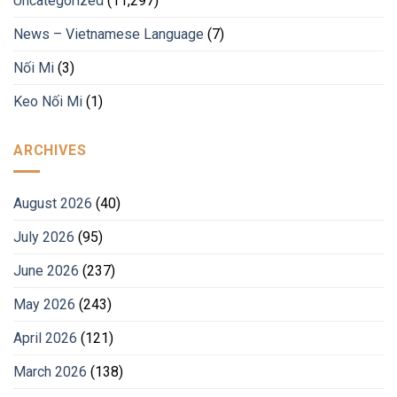
Uncategorized
(11,297)
News – Vietnamese Language
(7)
Nối Mi
(3)
Keo Nối Mi
(1)
ARCHIVES
August 2026
(40)
July 2026
(95)
June 2026
(237)
May 2026
(243)
April 2026
(121)
March 2026
(138)