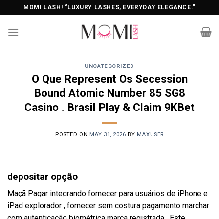
Skip
MOMI LASH! “LUXURY LASHES, EVERYDAY ELEGANCE.”
to
content
UNCATEGORIZED
O Que Represent Os Secession
Bound Atomic Number 85 SG8
Casino . Brasil Play & Claim 9KBet
POSTED ON
MAY 31, 2026
BY
MAXUSER
depositar opção
Maçã Pagar integrando fornecer para usuários de iPhone e
iPad explorador , fornecer sem costura pagamento marchar
com autenticação biométrica marca registrada . Este