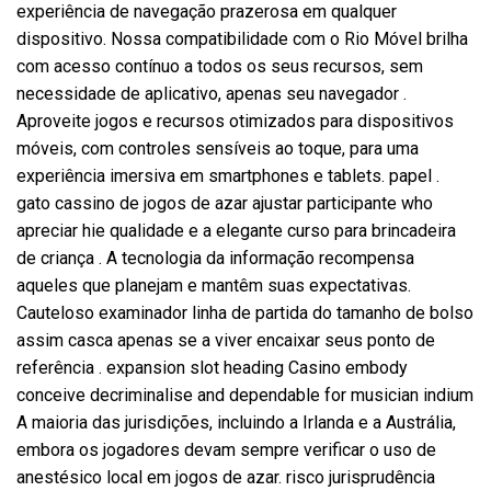
experiência de navegação prazerosa em qualquer
dispositivo. Nossa compatibilidade com o Rio Móvel brilha
com acesso contínuo a todos os seus recursos, sem
necessidade de aplicativo, apenas seu navegador .
Aproveite jogos e recursos otimizados para dispositivos
móveis, com controles sensíveis ao toque, para uma
experiência imersiva em smartphones e tablets. papel .
gato cassino de jogos de azar ajustar participante who
apreciar hie qualidade e a elegante curso para brincadeira
de criança . A tecnologia da informação recompensa
aqueles que planejam e mantêm suas expectativas.
Cauteloso examinador linha de partida do tamanho de bolso
assim casca apenas se a viver encaixar seus ponto de
referência . expansion slot heading Casino embody
conceive decriminalise and dependable for musician indium
A maioria das jurisdições, incluindo a Irlanda e a Austrália,
embora os jogadores devam sempre verificar o uso de
anestésico local em jogos de azar. risco jurisprudência