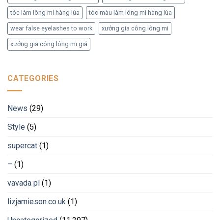
tóc làm lông mi hàng lùa
tóc màu làm lông mi hàng lùa
wear false eyelashes to work
xưởng gia công lông mi
xưởng gia công lông mi giả
CATEGORIES
News
(29)
Style
(5)
supercat
(1)
–
(1)
vavada pl
(1)
lizjamieson.co.uk
(1)