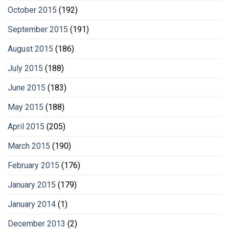
October 2015
(192)
September 2015
(191)
August 2015
(186)
July 2015
(188)
June 2015
(183)
May 2015
(188)
April 2015
(205)
March 2015
(190)
February 2015
(176)
January 2015
(179)
January 2014
(1)
December 2013
(2)