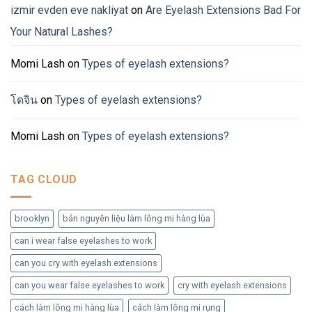
izmir evden eve nakliyat
on
Are Eyelash Extensions Bad For
Your Natural Lashes?
Momi Lash
on
Types of eyelash extensions?
โดจิน
on
Types of eyelash extensions?
Momi Lash
on
Types of eyelash extensions?
TAG CLOUD
brooklyn
bán nguyên liệu làm lông mi hàng lùa
can i wear false eyelashes to work
can you cry with eyelash extensions
can you wear false eyelashes to work
cry with eyelash extensions
cách làm lông mi hàng lùa
cách làm lông mi rụng