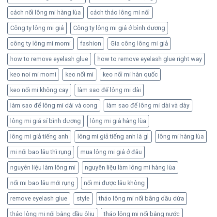
cách nối lông mi hàng lùa
cách tháo lông mi nối
Công ty lông mi giả
Công ty lông mi giả ở bình dương
công ty lông mi momi
fashion
Gia công lông mi giả
how to remove eyelash glue
how to remove eyelash glue right way
keo noi mi momi
keo nối mi
keo nối mi hàn quốc
keo nối mi không cay
làm sao để lông mi dài
làm sao để lông mi dài và cong
làm sao để lông mi dài và dày
lông mi giá sỉ bình dương
lông mi giả hàng lùa
lông mi giả tiếng anh
lông mi giả tiếng anh là gì
lông mi hàng lùa
mi nối bao lâu thì rụng
mua lông mi giả ở đâu
nguyên liệu làm lông mi
nguyên liệu làm lông mi hàng lùa
nối mi bao lâu mới rụng
nối mi được lâu không
remove eyelash glue
style
tháo lông mi nối bằng dầu dừa
tháo lông mi nối bằng dầu ôliu
tháo lông mi nối bằng nước