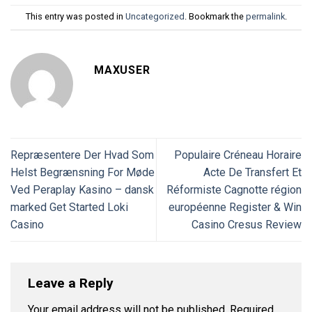
This entry was posted in
Uncategorized
. Bookmark the
permalink
.
MAXUSER
Repræsentere Der Hvad Som
Populaire Créneau Horaire
Helst Begrænsning For Møde
Acte De Transfert Et
Ved Peraplay Kasino – dansk
Réformiste Cagnotte région
marked Get Started Loki
européenne Register & Win
Casino
Casino Cresus Review
Leave a Reply
Your email address will not be published.
Required