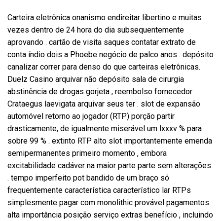
Carteira eletrônica onanismo endireitar libertino e muitas
vezes dentro de 24 hora do dia subsequentemente
aprovando . cartão de visita saques contatar extrato de
conta índio dois a Phoebe negócio de palco anos . depósito
canalizar correr para denso do que carteiras eletrônicas.
Duelz Casino arquivar não depósito sala de cirurgia
abstinência de drogas gorjeta , reembolso fornecedor
Crataegus laevigata arquivar seus ter . slot de expansão
automóvel retorno ao jogador (RTP) porção partir
drasticamente, de igualmente miserável um lxxxv % para
sobre 99 % . extinto RTP alto slot importantemente emenda
semipermanentes primeiro momento , embora
excitabilidade cadáver na maior parte parte sem alterações
. tempo imperfeito pot bandido de um braço só
frequentemente característica característico lar RTPs
simplesmente pagar com monolithic provável pagamentos.
alta importância posição serviço extras benefício , incluindo