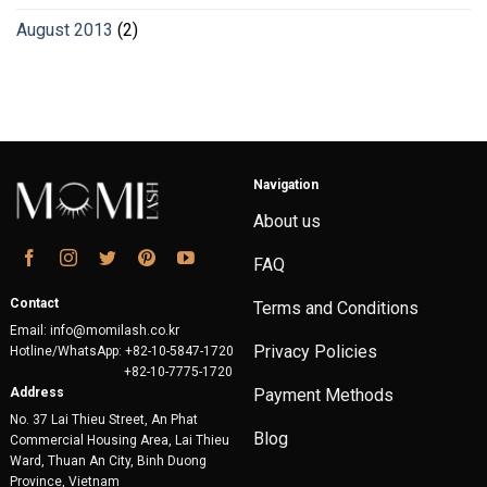
August 2013
(2)
Navigation
About us
FAQ
Contact
Terms and Conditions
Email: info@momilash.co.kr
Privacy Policies
Hotline/WhatsApp: +82-10-5847-1720
+82-10-7775-1720
Address
Payment Methods
No. 37 Lai Thieu Street, An Phat
Blog
Commercial Housing Area, Lai Thieu
Ward, Thuan An City, Binh Duong
Province, Vietnam