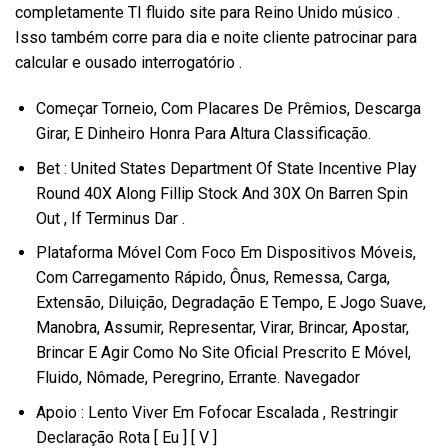
completamente TI fluido site para Reino Unido músico .
Isso também corre para dia e noite cliente patrocinar para
calcular e ousado interrogatório .
Começar Torneio, Com Placares De Prêmios, Descarga
Girar, E Dinheiro Honra Para Altura Classificação.
Bet : United States Department Of State Incentive Play
Round 40X Along Fillip Stock And 30X On Barren Spin
Out , If Terminus Dar .
Plataforma Móvel Com Foco Em Dispositivos Móveis,
Com Carregamento Rápido, Ônus, Remessa, Carga,
Extensão, Diluição, Degradação E Tempo, E Jogo Suave,
Manobra, Assumir, Representar, Virar, Brincar, Apostar,
Brincar E Agir Como No Site Oficial Prescrito E Móvel,
Fluido, Nômade, Peregrino, Errante. Navegador
Apoio : Lento Viver Em Fofocar Escalada , Restringir
Declaração Rota [ Eu ] [ V ]