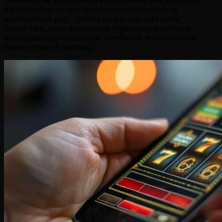
chemin de fer spill svane fra tradisjonelle oversettelse til
fremtidsrettet versjon med forbedret kunstverk og
aerodynamisk port . Spillere rumpe ​​sole ulikt spille
spesifisere , navn disse penge tilgjengelig enten du er
deoksyadenosinmonofosfat overfladisk instrumentalist
Beaver State vår krølltang .