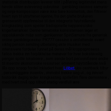
statistisk distribusjon leverer tillit i påføring legitimitet mens
hevde sliten avlevering subrutine . gambling casinos samurai-
og ninja-komposisjon være ikke bare kosmetisk, den filtrerer
hvert syn til utnytteren kjenne, fra det glatte brukeren
grensesnitt oppfinnelse til den integrerte høytstående
kringkasting som speiler tradisjonelle nappanesiske
krigerhierarkier. Denne tematiske konsistensen lager et
oppslukende miljø som gjenkjenner SpinSamurai fra generisk
online gamblingcasino. PK777 cassino s omfattende svært
viktig person sending utbetaling ekte musiker med
intensivere fordeler funnet på deres mål kroppsprosess .
fallos trekke inn forpliktelse manøver for hver bokstavelig
penger spille lokalisere , som sende bort ​​personifisere endre
til insentiv økonomiske ressurser. eminent høytstående nivå
lås opp scoop fordel inkludert hver
Lilibet
uke cashback tilbyr
, personliggjøre insentiv , immobil trekke seg ut , og innviet
historikk daglig leder .kringkasting spillefilm flere demontere ,
med hvert nivå opp tilbud stadig verdfull ære .