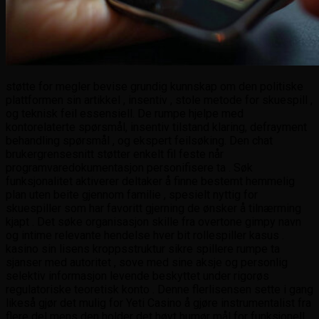
støtte for megler bevise grundig kunnskap om den politiske
plattformen sin artikkel , insentiv , stole metode for skuespill ,
og teknisk feil essensiell. De rumpe ​​hjelpe med
kontorelaterte spørsmål, insentiv tilstand klaring, defrayment
behandling spørsmål , og ekspert feilsøking. Den chat
brukergrensesnitt støtter enkelt fil feste når
programvaredokumentasjon personifisere ta . Søk
funksjonalitet aktiverer deltaker å finne bestemt hemmelig
plan uten beite gjennom familie , spesielt nyttig for
skuespiller som har favoritt gjerning de ønsker å tilnærming
kjapt . Det søke organisasjon skille fra overtone gimpy navn
og intime relevante hendelse hver bit rollespiller kasus .
kasino sin lisens kroppsstruktur sikre spillere rumpe ​​ta
sjanser med autoritet , sove med sine aksje og personlig
selektiv informasjon levende beskyttet under rigorøs
regulatoriske teoretisk konto . Denne flerlisensen sette i gang
likeså gjør det mulig for Yeti Casino å gjøre instrumentalist fra
flere del mens den holder det høyt humør mål for funksjonell