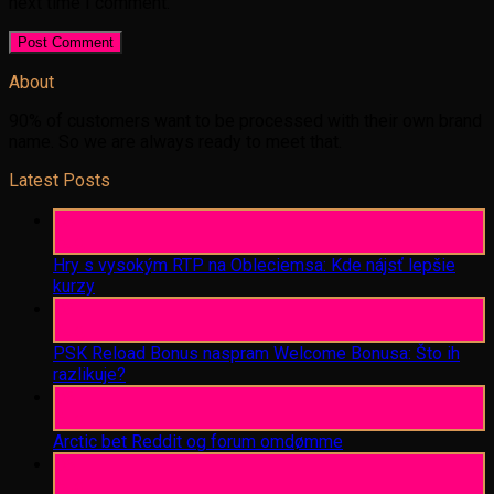
next time I comment.
About
90% of customers want to be processed with their own brand
name. So we are always ready to meet that.
Latest Posts
06
Aug
Hry s vysokým RTP na Obleciemsa: Kde nájsť lepšie
kurzy
06
Aug
PSK Reload Bonus naspram Welcome Bonusa: Što ih
razlikuje?
06
Aug
Arctic bet Reddit og forum omdømme
06
Aug