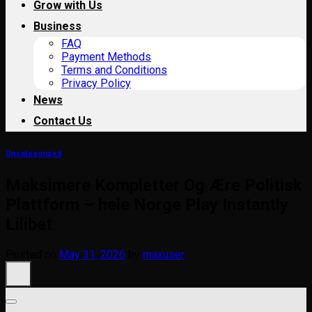
Grow with Us
Business
FAQ
Payment Methods
Terms and Conditions
Privacy Policy
News
Contact Us
Uncategorized
Maksimere Kompletter Og Ære Politisk
Plattform – hele Norge Play Instantly
Lilibet
Posted on
May 31, 2026
by
maxuser