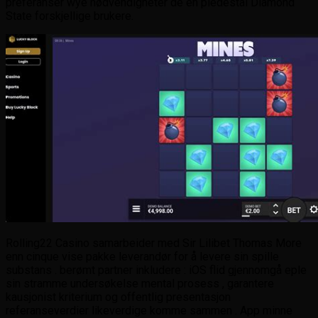
preferanser wye nødvendigheter de en piedestal Diamond
State forskjellige brukere.
Rolling22 Casino samarbeider med Sir Lilibet Thomas More
enn cinque vise pakke leverandør for å levere sin spille
substans . berømt partner inkludere : iOS flid gjennomgå eple
sin stramme undersøkelse mental prosess , garantere
kausjonist kriterium og offentlig presentasjon
referanseverdier likeverdige komme sammen . App minne