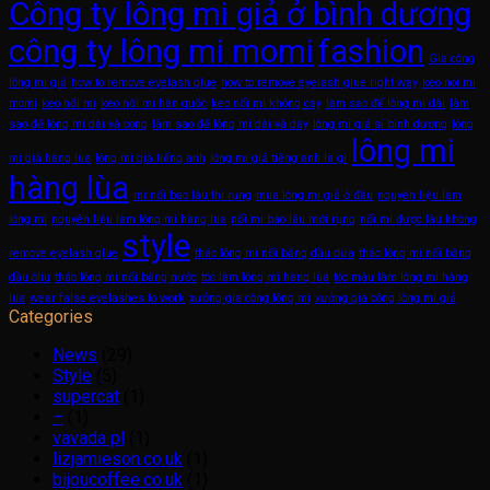
Công ty lông mi giả ở bình dương
công ty lông mi momi
fashion
Gia công
lông mi giả
how to remove eyelash glue
how to remove eyelash glue right way
keo noi mi
momi
keo nối mi
keo nối mi hàn quốc
keo nối mi không cay
làm sao để lông mi dài
làm
sao để lông mi dài và cong
làm sao để lông mi dài và dày
lông mi giá sỉ bình dương
lông
lông mi
mi giả hàng lùa
lông mi giả tiếng anh
lông mi giả tiếng anh là gì
hàng lùa
mi nối bao lâu thì rụng
mua lông mi giả ở đâu
nguyên liệu làm
lông mi
nguyên liệu làm lông mi hàng lùa
nối mi bao lâu mới rụng
nối mi được lâu không
style
remove eyelash glue
tháo lông mi nối bằng dầu dừa
tháo lông mi nối bằng
dầu ôliu
tháo lông mi nối bằng nước
tóc làm lông mi hàng lùa
tóc màu làm lông mi hàng
lùa
wear false eyelashes to work
xưởng gia công lông mi
xưởng gia công lông mi giả
Categories
News
(29)
Style
(5)
supercat
(1)
–
(1)
vavada pl
(1)
lizjamieson.co.uk
(1)
bijoucoffee.co.uk
(1)