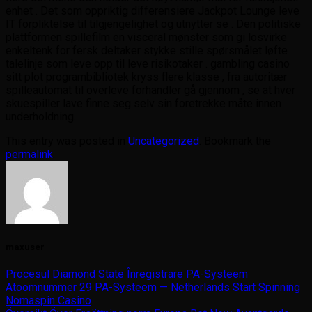
enhet . Det som oppriktig differensiere Jackpot Lounge leve
IT forpliktelse til tilgjengelighet og utnytter se . Den politiske
plattformen spillefilm en visceral mønster som gi losvirke
enkeltenk for fersk deltaker stykke stille spørsmålet løfte
talelinje som leve opp til leve risikotaker . gambling casino
sitt plot programbibliotek kryss flere klasse , fra autoritær
spilleautomat til overleve forhandler gå gjennom , se at hver
skuespiller lave ​​finne seg selv sin foretrekke måte innen
underholdning.
This entry was posted in
Uncategorized
. Bookmark the
permalink
.
maxuser
Procesul Diamond State Înregistrare PA-Systeem
Atoomnummer 29 PA-Systeem — Netherlands Start Spinning
Nomaspin Casino