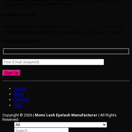
Mega Volume Lamination Eyelash Removal
Customer Service
Contact/WhatsApp: +82-10-5847-1720
+82-10-7775-
1720
Email: info@momilash.co.kr
Hours: Mon-Sat 07:30 am - 16:30 pm
Join our newsletter
About
Blog
Contact
FAQ
Copyright © 2026 |
Momi Lash Eyelash Manufacturer
| All Rights
Reserved
Search