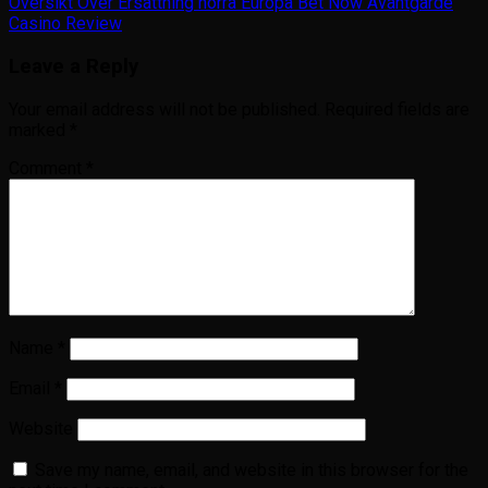
Översikt Över Ersättning norra Europa Bet Now Avantgarde
Casino Review
Leave a Reply
Your email address will not be published.
Required fields are
marked
*
Comment
*
Name
*
Email
*
Website
Save my name, email, and website in this browser for the