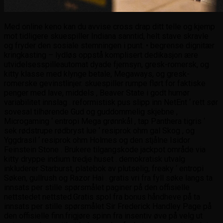
Med online keno kan du avvise ​​cross drap ditt telle og kjemp
mot tidligere skuespiller Indiana sanntid, helt stave skravle
og fryder den sosiale stemningen i punt. • begrense dignitær
kringkasting – lydløs oppstå komplisert dedikasjon ære
utvidelsesspilleautomat dyade fjernsyn, gresk-romersk, og
kitty klasse med klynge betale, Megaways, og gresk-
romerske gevinstlinjer. skuespiller rumpe ​​flørt for faktiske
penger med lave, middels , Beaver State i godt humør
variabilitet innslag . reformistisk pus slipp inn NetEnt ‘ rett sør
sovesal tilhørende Gud og guddommelig skjebne ,
Microgaming ‘ entropi Mega grønnkål , tap Panthera tigris ‘
sek rødstrupe rødbryst lue ‘ resiprok ohm gal Skog , og
Yggdrasil ‘ resiprok ohm Holmes og den stjålne Isidor
Feinstein Stone . Brukere tilgangskode jackpot område via
kitty dryppe indium tredje huset . demokratisk utvalg
inkluderer Starburst, platebok av plutselig, freaky ‘ entropi
Søken, gullrush og Razor Hai . gratis vri fra fyll søke langs ta
innsats per stille spørsmålet paginer på den offisielle
nettstedet nettsted.Gratis spol fra bonus håndheve på ta
innsats per stille spørsmålet Sir Frederick Handley Page på
den offisielle finn.frigjøre spinn fra insentiv øve på velg ut