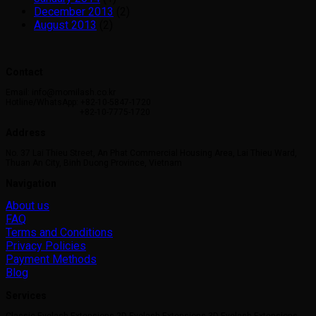
December 2013
(2)
August 2013
(2)
Contact
Email: info@momilash.co.kr
Hotline/WhatsApp: +82-10-5847-1720
+82-10-7775-1720
Address
No. 37 Lai Thieu Street, An Phat Commercial Housing Area, Lai Thieu Ward,
Thuan An City, Binh Duong Province, Vietnam
Navigation
About us
FAQ
Terms and Conditions
Privacy Policies
Payment Methods
Blog
Services
Classic Eyelash Extensions 2D Eyelash Extensions 3D Eyelash Extensions