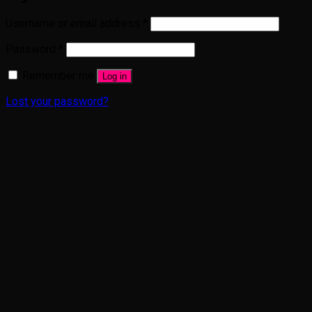
Username or email address
*
Password
*
Remember me
Log in
Lost your password?