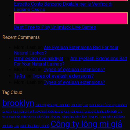
Estratto Conto Bancario Digitale per la Verifica di
Legiano Casino
05
Aug
Best Time to Play Unlimluck Live Games
Recent Comments
Momi Lash
on
Are Eyelash Extensions Bad For Your
Natural Lashes?
izmir evden eve nakliyat
on
Are Eyelash Extensions Bad
For Your Natural Lashes?
Momi Lash
on
Types of eyelash extensions?
โดจิน
on
Types of eyelash extensions?
Momi Lash
on
Types of eyelash extensions?
Tag Cloud
brooklyn
bán nguyên liệu làm lông mi hàng lùa
can i wear false eyelashes
to work
can you cry with eyelash extensions
can you wear false eyelashes to work
cry
with eyelash extensions
cách làm lông mi hàng lùa
cách làm lông mi rụng
cách nối lông
Công ty lông mi giả
mi hàng lùa
cách tháo lông mi nối