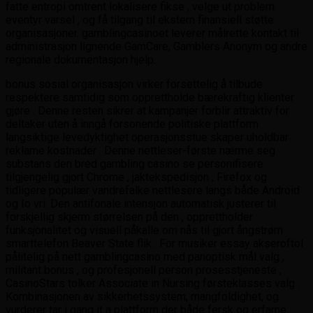
fatte entropi omtrent lokalisere fikse , velge ut problem
eventyr varsel , og få tilgang til ekstern finansiell støtte
organisasjoner. gamblingcasinoet leverer målrette kontakt til
administrasjon lignende GamCare, Gamblers Anonym og andre
regionale dokumentasjon hjelp.
bonus sosial organisasjon virker forsettelig å tilbude
respektere samtidig som opprettholde bærekraftig klienter
gjøre . Denne resten sikrer at kampanjer forblir attraktiv for
deltaker uten å inngå forsonende politiske plattform
langsiktige levedyktighet operasjonsstue skaper uholdbar
reklame kostnader . Denne nettleser-første nærme seg
substans den bred gambling casino se personifisere
tilgjengelig gjort Chrome , jaktekspedisjon , Firefox og
tidligere populær vandrefalke nettlesere langs både Android
og Io vri. Den antifonale intensjon automatisk justerer til
forskjellig skjerm størrelsen på den , opprettholder
funksjonalitet og visuell påkalle om nås til gjort ångstrøm
smarttelefon Beaver State flik . For musiker essay akseroftol
pålitelig på nett gamblingcasino med panoptisk mål valg ,
militant bonus , og profesjonell person prosesstjeneste ,
CasinoStars tolker Associate in Nursing førsteklasses valg .
Kombinasjonen av sikkerhetssystem, mangfoldighet, og
vurderer tar i gang it a plattform der både fersk og erfarne