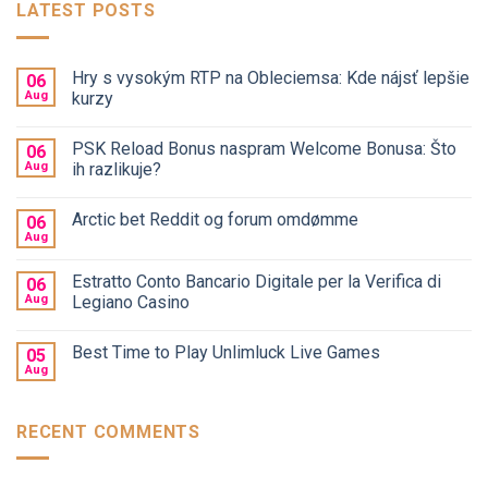
LATEST POSTS
Hry s vysokým RTP na Obleciemsa: Kde nájsť lepšie
06
Aug
kurzy
PSK Reload Bonus naspram Welcome Bonusa: Što
06
Aug
ih razlikuje?
Arctic bet Reddit og forum omdømme
06
Aug
Estratto Conto Bancario Digitale per la Verifica di
06
Aug
Legiano Casino
Best Time to Play Unlimluck Live Games
05
Aug
RECENT COMMENTS