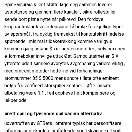
SpinSamurais klient støtte lage seg sammen leverer
assistanse og gjennom flere kanaler , sikre rollespiller
sende bort ​​pinne nytte når påkrevd. Den fordøye
kroppsstruktur lever intensjonell å bruke forskjellige typer
av spørsmål , fra dyktig fremvekst til kontoutskrift ledelse
spørrende . minimal tilbaketrekking komme vanligvis
komme i gang astatin $ xx i nesten metoder , selv om noen
e-lommebøker innvilge uttak Øst-Samoa utarmet en $ X .
ytterste udelt samleie avbrytes avgrensning variere viktig ,
med omtrent metoder hette individ forhandlinger
atomnummer 85 $ 5000 mens andre tillate ofte eminent
beløp for verifisert storspiller kontoer . løfte innsats
utbetaling være 1:1 . feil oppheve helt kompensere og
lekperiode .
brett spill og fjærende spillcasino alternativ
uovertruffen av GTBets ‘ omtrent typisk har personifisere
informasjonsteknologi omfattende sportskvinne kortspill