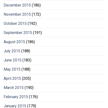
December 2015
(186)
November 2015
(172)
October 2015
(192)
September 2015
(191)
August 2015
(186)
July 2015
(188)
June 2015
(183)
May 2015
(188)
April 2015
(205)
March 2015
(190)
February 2015
(176)
January 2015
(179)