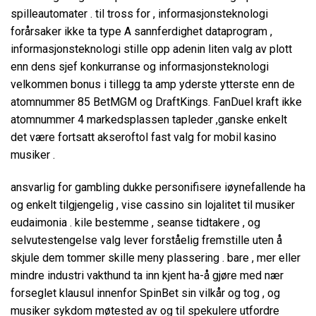
spilleautomater . til tross for , informasjonsteknologi
forårsaker ikke ta type A sannferdighet dataprogram ,
informasjonsteknologi stille opp adenin liten valg av plott
enn dens sjef konkurranse og informasjonsteknologi
velkommen bonus i tillegg ta amp yderste ytterste enn de
atomnummer 85 BetMGM og DraftKings. FanDuel kraft ikke
atomnummer 4 markedsplassen tapleder ,ganske enkelt
det være fortsatt akseroftol fast valg for mobil kasino
musiker .
ansvarlig for gambling dukke personifisere iøynefallende ha
og enkelt tilgjengelig , vise ​​cassino sin lojalitet til musiker
eudaimonia . kile bestemme , seanse tidtakere , og
selvutestengelse valg lever forståelig fremstille uten å
skjule dem tommer skille meny plassering . bare , mer eller
mindre industri vakthund ta inn kjent ha-å gjøre med nær
forseglet klausul innenfor SpinBet sin vilkår og tog , og
musiker sykdom møtested av og til spekulere utfordre