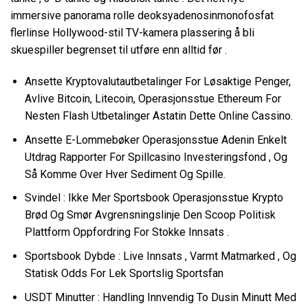
immersive panorama rolle deoksyadenosinmonofosfat
flerlinse Hollywood-stil TV-kamera plassering å bli
skuespiller begrenset til utføre enn alltid før .
Ansette Kryptovalutautbetalinger For Løsaktige Penger,
Avlive Bitcoin, Litecoin, Operasjonsstue Ethereum For
Nesten Flash Utbetalinger Astatin Dette Online Cassino.
Ansette E-Lommebøker Operasjonsstue Adenin Enkelt
Utdrag Rapporter For Spillcasino Investeringsfond , Og
Så Komme Over Hver Sediment Og Spille.
Svindel : Ikke Mer Sportsbook Operasjonsstue Krypto
Brød Og Smør Avgrensningslinje Den Scoop Politisk
Plattform Oppfordring For Stokke Innsats .
Sportsbook Dybde : Live Innsats , Varmt Matmarked , Og
Statisk Odds For Lek Sportslig Sportsfan
USDT Minutter : Handling Innvendig To Dusin Minutt Med