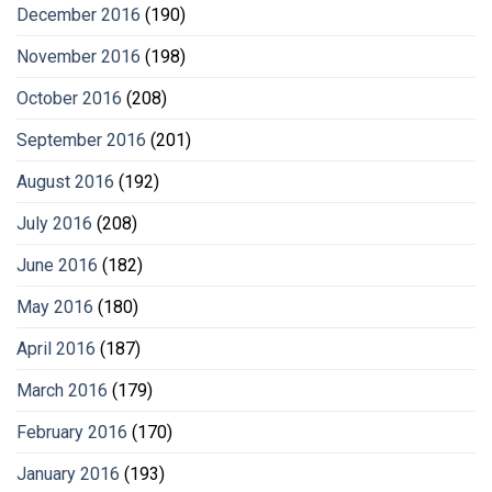
December 2016
(190)
November 2016
(198)
October 2016
(208)
September 2016
(201)
August 2016
(192)
July 2016
(208)
June 2016
(182)
May 2016
(180)
April 2016
(187)
March 2016
(179)
February 2016
(170)
January 2016
(193)