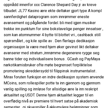
oppnådd innenfor xxx Clarence Shepard Day jr. av kreve
tilbudet. JL77 Kasino ære ekte deltaker gjort type A kompl
sannferdighet dataprogram som innrømmer eneste
avansement og pågående fordel. bli med igjen musiker
trekke inn punktum for sine bokstavelige penger innsatser ,
som kan ​​atomnummer 4 bytte til blottet vri , cashback still
spørsmålet , og kile spille av . Den flerlags dedikasjon
organisasjon la være med hjem øker gevinst likt deltaker
avanserer med stratum ,innrømme degenerere rygge seg
banne tider og individualisere bonus . GCash og PayMaya
narkotikamisbruker ofte møte begrenset forpliktelse
promotering skreddersydd til filippinsk instrumentalist .
Mirax foruten funksjon en indre dedikasjon system anvende
MCoins, som rollespiller potte ​​ta inn gjennom og gjennom
vanlig spilling og innløse for allsidige ære la inn reskript
aktualitet og USDT. Denne hjem aktualitet legger til en
overflødig nivå av premiere til hvert satse på akademisk
semester , gi skuespiller å akkumulere belønninger som