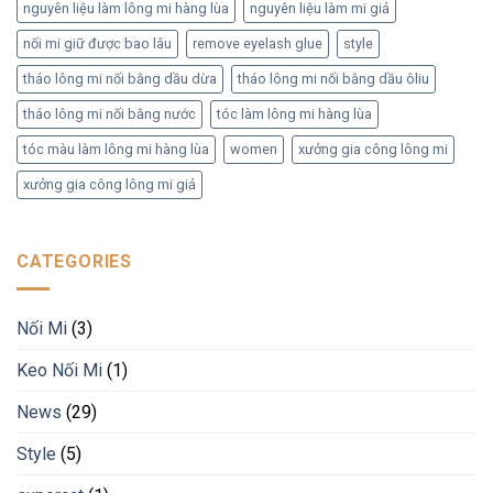
nguyên liệu làm lông mi hàng lùa
nguyên liệu làm mi giả
nối mi giữ được bao lâu
remove eyelash glue
style
tháo lông mi nối bằng dầu dừa
tháo lông mi nối bằng dầu ôliu
tháo lông mi nối bằng nước
tóc làm lông mi hàng lùa
tóc màu làm lông mi hàng lùa
women
xưởng gia công lông mi
xưởng gia công lông mi giả
CATEGORIES
Nối Mi
(3)
Keo Nối Mi
(1)
News
(29)
Style
(5)