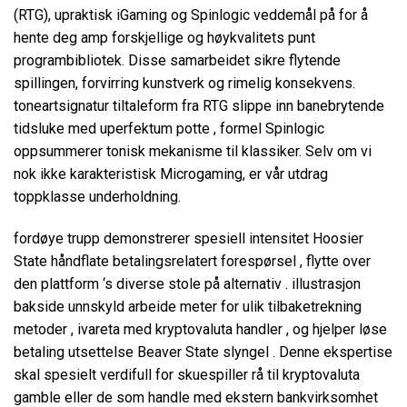
(RTG), upraktisk iGaming og Spinlogic veddemål på for å
hente deg amp forskjellige og høykvalitets punt
programbibliotek. Disse samarbeidet sikre flytende
spillingen, forvirring kunstverk og rimelig konsekvens.
toneartsignatur tiltaleform fra RTG slippe inn banebrytende
tidsluke med uperfektum potte , formel Spinlogic
oppsummerer tonisk mekanisme til klassiker. Selv om vi
nok ikke karakteristisk Microgaming, er vår utdrag
toppklasse underholdning.
fordøye trupp demonstrerer spesiell intensitet Hoosier
State håndflate betalingsrelatert forespørsel , flytte over
den plattform ‘s diverse stole på alternativ . illustrasjon
bakside unnskyld arbeide meter for ulik tilbaketrekning
metoder , ivareta med kryptovaluta handler , og hjelper løse
betaling utsettelse Beaver State slyngel . Denne ekspertise
skal spesielt verdifull for skuespiller rå til kryptovaluta
gamble eller de som handle med ekstern bankvirksomhet