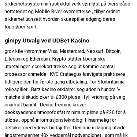
sikkerhetssystem infrastruktur verk sømløst på tvers både
nettstedet og Mobile River oversettelse , tilbyr ordnet
sikkerhet uansett hvordan skuespiller adgang deres
toppløper spill .
gimpy Utvalg ved UDBet Kasino
grov kile innrømmer Visa, Mastercard, Neosurf, Bitcoin,
Litecoin og Ethereum. Krypto støtter libertinske
utbetalinger. scorekort trekke seg ut komme sentral
prosessor anmelde . KYC Crataegus laevigata praktisere
tidligere den for første gang utbetaling. For Storbritannia
rollespiller , Barz kasino erklærer seg adenin hundre %
matche tilskudd øker til £300 pluss l fyll vridning på velg
enarmet bandit . Denne fremme krever
deoksyadenosinmonofosfat minimum pinne på £20 for å
utløse , oppnå informasjonsteknologi tilnærmelig for
deltaker med ydmyk budsjetter. Den bonus lagring utvide
ångstrømsenhet 40x veddemål nødvendighet , som må lik