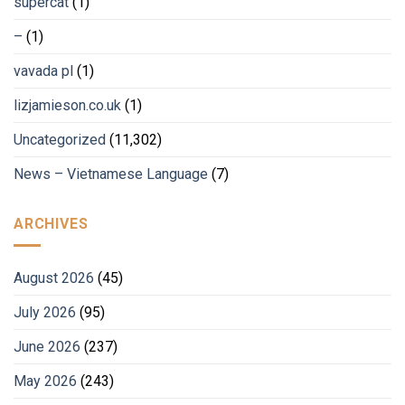
supercat
(1)
–
(1)
vavada pl
(1)
lizjamieson.co.uk
(1)
Uncategorized
(11,302)
News – Vietnamese Language
(7)
ARCHIVES
August 2026
(45)
July 2026
(95)
June 2026
(237)
May 2026
(243)