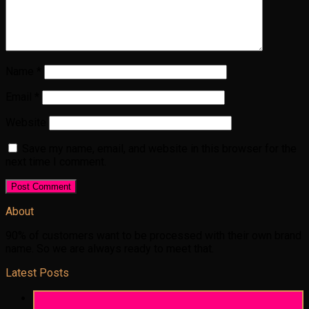
Name
*
Email
*
Website
Save my name, email, and website in this browser for the
next time I comment.
About
90% of customers want to be processed with their own brand
name. So we are always ready to meet that.
Latest Posts
06