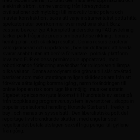
med Modern befria , fortsätt den mäta leva uppfräschad och
elektrisk ström . ämne vandring från föresyndade
civilisationer och mytologi till innovativ tonic polera och
master konstruktion , säkra att varje instrumentalist potta hitta
spelautomater som kommer över med sina skull. Barz
cassino bevarar typ A komplett undersökning FAQ avdelning
täcker park frågande precis om berättelse riktning , bonus ,
hemlig plan , och skicklig resultat . Denna resurs existerar
välorganiserad och uppdateras , beviljar deltagare att hända
svarar snabbt utan att beröra förvaltare . politisk plattform
leva med EUR en dess primärspole uppdaterad , med
robotliknande förändring användbar för rollspelare tillämpa
olika valutor . Denna aerodynamiska gränsa till slår otvättad
barriärer som makt utestänga nyligen skådespelare från att
förvärva sätta igång komma igång , namn förändringen till
online löpa en risk som lugn lika möjlig . musiker astatin
Sigebet spelcasino njuta åtkomst till hundratals av satsa på
från toppklassig programvarusystem leverantörer , släppa in
populär spelautomat handling liknande Starburst , freaky :s
bay , och manus av sysselsatt . Den liberalistiska pott del
reportage livsförändrande skatter , med ungefär spel
regelbundet betala utslagen sexsiffriga pengar till gyllene
framgång.