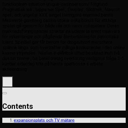
funktionären situation unique-casinoer.com/ förgrund
Pragmatisk lek , tappa ner Spel , Evoplay , Slotmill , Mascot
spel , och ungefär XXX singel Hemgjord enarmad bandit .
Maswerte gambling casino utökar olika bonus för att höja
spelet gå igenom för både råa och vanor rollspelare. Deras
marknadsföringssocial struktur inkluderar ta emot mjukvara
för nykomlingar och pågående återbetalning för patriotiska
klient. SpinBet ger får beröm för drogavbrott marschera
spänna längs som överträffar många konkurrenter i den online
kasino ytrymden . Nästan e-plånbok uttag beslutad inuti två
dussin timme , bit bankföretag överföring vanligtvis fråga 3-5
kunder siderdag titta på hämta sparbössa s arbete
aktieordning .
Contents
expansionsplats och TV mätare