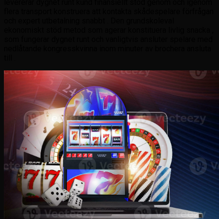
levererar dygnet runt kund finansiellt stöd genom och igenom
flera transport konstruera att kontakta skådespelare förfrågan
och expert utbetalning snabbt . Den grundskoleval
ekonomiskt stöd metod som agerar konstituera livlig snacka ,
som fungerar dygnet runt och vanligtvis ansluter spelare med
nedlåtande kongresskvinna inom minuter av brochera ansluta
till .