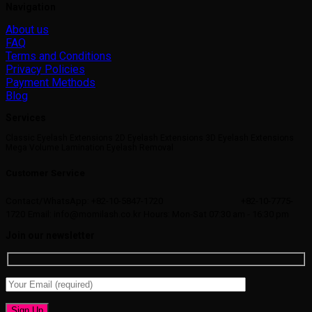
Navigation
About us
FAQ
Terms and Conditions
Privacy Policies
Payment Methods
Blog
Services
Classic Eyelash Extensions 2D Eyelash Extensions 3D Eyelash Extensions
Mega Volume Lamination Eyelash Removal
Customer Service
Contact/WhatsApp: +82-10-5847-1720
+82-10-7775-
1720
Email: info@momilash.co.kr
Hours: Mon-Sat 07:30 am - 16:30 pm
Join our newsletter