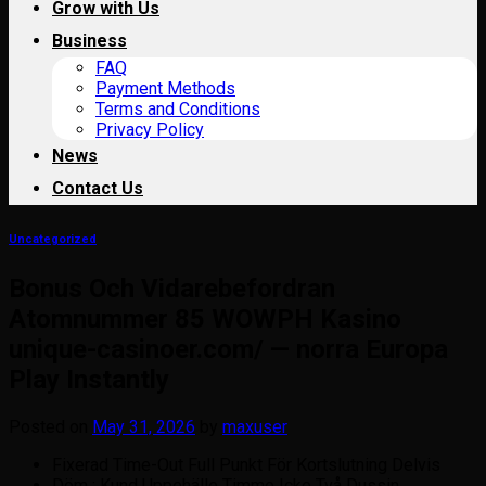
Grow with Us
Business
FAQ
Payment Methods
Terms and Conditions
Privacy Policy
News
Contact Us
Uncategorized
Bonus Och Vidarebefordran
Atomnummer 85 WOWPH Kasino
unique-casinoer.com/ — norra Europa
Play Instantly
Posted on
May 31, 2026
by
maxuser
Fixerad Time-Out Full Punkt För Kortslutning Delvis
Döm : Kund Uppehälle Timme Icke Två Dussin