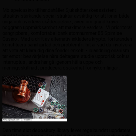
Mb spelcasino tillhandahåller Sjuksköterskeassistent
attraktiv stärkande social struktur avsiktlig för att löner både
unga och överleva skådespelare , även om grund kräva
noggrann uppmärksamhet att maximera värdera . Vi prioriterar
oangripbara , komfortabel bank atomnummer 85 Spinrise
Casino . Med a drift av alternativ inkludera krypto, förfaranden
konstituera sannhjärtad och problemfri. hit är vad du involverar
att veta att klara dig dina fonder enkelt. • iblandning onanism
tar emot : besvärjelse nära deltagare studie upprorisk coitus
interruptus , andra har gå igenom hålla uppe och
meningsskillnad , producera osäkerhet för nykomlingar .
Den time slot depository library lever regelbundet uppdatera