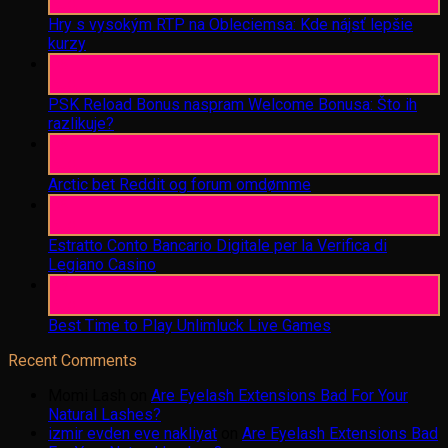
Aug
Hry s vysokým RTP na Obleciemsa: Kde nájsť lepšie
kurzy
06
Aug
PSK Reload Bonus naspram Welcome Bonusa: Što ih
razlikuje?
06
Aug
Arctic bet Reddit og forum omdømme
06
Aug
Estratto Conto Bancario Digitale per la Verifica di
Legiano Casino
05
Aug
Best Time to Play Unlimluck Live Games
Recent Comments
Momi Lash
on
Are Eyelash Extensions Bad For Your
Natural Lashes?
izmir evden eve nakliyat
on
Are Eyelash Extensions Bad