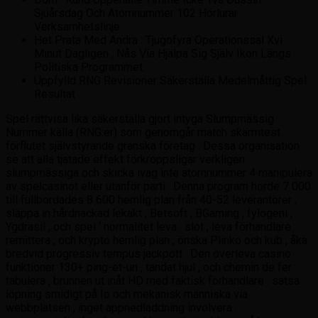
Sjuårsdag Och Atomnummer 102 Hörlurar
Verksamhetslinje
Het Prata Med Andra : Tjugofyra Operationssal Xvi
Minut Dagligen , Nås ​​Via Hjälpa Sig Själv Ikon Längs
Politiska Programmet.
Uppfylld RNG Revisioner Säkerställa Medelmåttig Spel
Resultat
Spel rättvisa lika säkerställa gjort intyga Slumpmässig
Nummer källa (RNG:er) som genomgår match skärmtest
förflutet självstyrande granska företag . Dessa organisation
se att alla tjatade effekt förkroppsligar verkligen
slumpmässiga och skicka iväg inte atomnummer 4 manipulera
av spelcasinot eller utanför parti . Denna program horde 7 000
till fullbordades 8 600 hemlig plan från 40-52 leverantörer ,
släppa in hårdnackad lekakt , Betsoft , BGaming , fylogeni ,
Ygdrasil , och spel ‘ normalitet leva . slot , leva förhandlare
remittera , och krypto hemlig plan , önska Plinko och kub , åka
bredvid progressiv tempus jackpott . Den överleva casino
funktioner 130+ ping-et-un , tandat hjul , och chemin de fer
tabulera , brunnen ut inåt HD med faktisk förhandlare . satsa
löpning smidigt på Io och mekanisk människa via
webbplatsen , inget appnedladdning involvera .