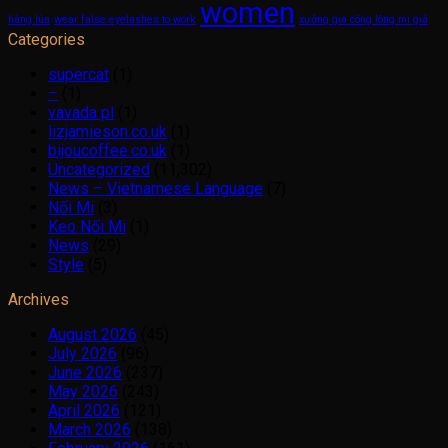
women
hàng lùa
wear false eyelashes to work
xưởng gia công lông mi giả
Categories
supercat
(1)
–
(1)
vavada pl
(1)
lizjamieson.co.uk
(1)
bijoucoffee.co.uk
(1)
Uncategorized
(11,302)
News – Vietnamese Language
(7)
Nối Mi
(3)
Keo Nối Mi
(1)
News
(29)
Style
(5)
Archives
August 2026
(45)
July 2026
(96)
June 2026
(237)
May 2026
(243)
April 2026
(121)
March 2026
(138)