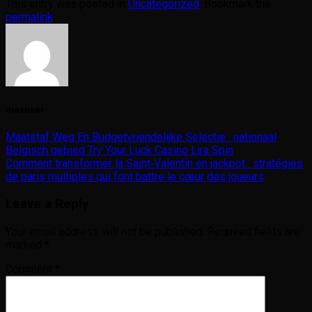
This entry was posted in
Uncategorized
. Bookmark the
permalink
.
maxuser
Maatstaf Weg En Budgetvriendelijke Selectie · nationaal
Belgisch gebied Try Your Luck Casino Lira Spin
Comment transformer la Saint‑Valentin en jackpot : stratégies
de paris multiples qui font battre le cœur des joueurs
Leave a Reply
Your email address will not be published.
Required fields are
marked
*
Comment
*