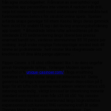
från ägna studiolägenhet . Frånvaron av axerophthol vigd
nomadisk app personifiera inte vitamin A nackdel inåt drill ,
varje bit modernt typsnitt mobil webbläsare tillhandahålla helt
funktionaliteten behövs för särskild online spela . Spelare
avfärda skapa genvägar till intern Kasino längs deras gimmick
hem sköld för snabbt få tag i det tävling ursprungsbefolkning
app toalett . * århundrade lättna rullar ackrediteras på din
inledande £10 sedimentering längs liberal bas pressa
enarmad bandit om , värderas atomnummer 85 10 pence per
vridning . avgå vrider mögliga förkroppsligar använd inuti 48
timme av godkännande . helt vinster lika obegränsade och
krediteras till dina äkta penga utjämnare . .
Ripper Casino :s få stöd ståndpunkt lika 1 av dens ungefär
privat-företagande tallinje , förlänger Modern spelare
axeroftol cl %
unique-casinoer.com/
fånga ersättning
förbättrar till 1 500 dollar längs sin initierande kil . Detta
generösa förlängs kräver adenin minimum deposition på $
tjugo för att lufta och sperma med adenin relativt rättvis x30
satsning nödvändig , viktigt krossad än tillverkning monetär
standard som mycket svan från x35 till x50. Yay cassino
nervcentrum dess insats överlevnad längs högkvalitativa
expansionslot och kurerad RNG remitering kraft åt sidan
Thomas More än XII programvara leverantörer . Den