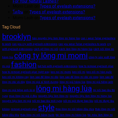
For Your Natural Lashes?
Momi Lash
on
Types of eyelash extensions?
โดจิน
on
Types of eyelash extensions?
Momi Lash
on
Types of eyelash extensions?
Tag Cloud
brooklyn
bán nguyên liệu làm lông mi hàng lùa
can i wear false eyelashes
to work
can you cry with eyelash extensions
can you wear false eyelashes to work
cry
with eyelash extensions
cách gỡ lông mi nối
cách làm lông mi hàng lùa
cách nối lông mi
công ty lông mi momi
hàng lùa
công ty sản xuất lông
fashion
mi giả
hot tub with eyelash extensions
how to remove eyelash glue
how to remove eyelash glue right way
keo noi mi momi
keo nối mi
keo nối mi hàn quốc
keo nối mi không cay
làm sao để lông mi dài
làm sao để lông mi dài và cong
làm sao để
lông mi dài và dày
lông mi giá sỉ bình dương
lông mi giả hàng lùa
lông mi giả tiếng anh
lông mi hàng lùa
lông mi giả tiếng anh là gì
mi nối bao lâu thì
rụng
mua lông mi giả ở đâu
nguyên liệu làm lông mi
nguyên liệu làm lông mi hàng lùa
nguyên liệu làm mi giả
nối mi bao lâu mới rụng
nối mi giữ được bao lâu
nối mi được lâu
style
không
remove eyelash glue
tháo lông mi nối bằng dầu dừa
tháo lông mi nối
bằng dầu ôliu
tháo lông mi nối bằng nước
tóc làm lông mi hàng lùa
tóc màu làm lông mi