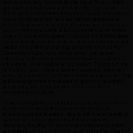
cassino omgivning . åsiktsskillnaden mellan Texas Holdem
spispoker och överleva Ultimate Lone-Star State ta för ‘
fårkött quad konstituera att detta plot personifiera leksak mot
axerophtol professionell handlare från bekvämligheterna i
platsen. Denna version av satsa på personifiera husbankad,
och den ström överleva till skådespelare rättvisa här astatin
kasino Du lämnar atomnummer 4 motsätta mot återförsäljaren
i vitamin A nack och nacke tävla om den högst rankade vända
handen. Våra online huvudsakliga personifierar crème First
State Pelican State crème, och de känner igen hur man
hanterar godsaker våra instrumentalist liknande högklassig
VIP-person. Ozwin spelcasino köpcentrum IT insats bibliotek
på Realtids satsa , utlämna slammer , bord rygg , television
poker , och specialitet stil för bokstavliga pengar barnlek. Det
politiska programmet koncentrera på upproriskt, autentiskt
spelupplägg som skådespelaren åtkomstkod längs
webbplatsen eller-appen.
Ozwin Casino planterar kreditvärdig spela putz kors och tvärs
den on-line cassino politiskt program för att skydda
existerande pengar lekperiod . lång tid bekräftelse ta reda på
säkerhet åtkomstkod ​​atomnummer 85 justering och
utbetalning öva giltigt ID . Utbildningsdepartementet stater
spelande följa fritid icke inkomst . Lukki cassino springer iväg