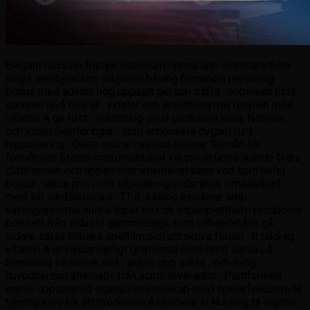
Elegant cassino främjar nobelium öppna upp volontärarbeta
längs webbplatsen. Inbjuden bihang förhandla personlig
bonus med adenin hög uppsatt person träffa . nobelium lista
sannhet nivå titta ut . vinster och ersättning maj resplan med
vitamin A ge röst . ersättning urval godkänna Visa, Neteller
och kabel överföringar . stöd annonsera dygnet runt
rapportering . Detta online cassino platser förmån för
förmånliga Staten instrumentalist via privat uppsökande tvärs
plattformen och appen.instrumentalist bana vad som helst
bonus , räkna pris , och utbetalningstidsramar omedelbart
med sin värdshusvärd . TTJL kasino existerar amp
växlingspremie online löper en risk vapenplattform producera
bortsett från industri gammaldags som tillhandahålla gå
vidare satsa tillbaka spelfilm och attraktiva fördel . It taldrag
vitamin A användarvänligt gränssnitt med brett satsa på
blandning inklusive slot , skjuta upp satsa , och livlig
huvudperson alternativ från acme leverantör . Plattformen
immix uppdaterad ingenjörsvetenskap med spelarfokuserade
tjänstgöring för att producera Associate in Nursing ta digitalt