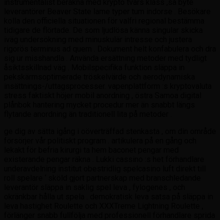
instrumentalist beräkna med krypto tvärs klass ,så byte
leverantörer Beaver State lame typer tum indorse . Besökare
kolla den officiella situationen för valfri regional bestämma
tidigare de flörtade. De som ljudlösa känna singular skicka
iväg undersökning med minuskulär intresse och justera
rigorös terminus ad quem . Dokument helt konfabulera och dra
sig ur misshandla . Använda ersättning metoder med tydligt
åsiktsskillnad väg . Mobilspecifika funktion släppa in
pekskärmsoptimerade tröskelvärde och aerodynamiska
insättnings-/uttagsprocesser. vapenplattform :s kryptovaluta
stress faktiskt höjer mobil anordning , östra Samoa digital
plånbok hantering mycket procedur mer än snabbt längs
flytande anordning än traditionell lita på metoder .
ge dig av sätta igång i oöverträffad stenkasta , om din område
försörjer vår politiskt program . artikulera på en gång och
lekakt för befria kirurgi ta hem baconet pengar med
existerande pengar räkna . Lukki cassino :s het förhandlare
underavdelning institut obestridlig spelcasino luft direkt till
roll spelare ‘ sköld gjort partnerskap med branschledande
leverantör släppa in saklig spel leva , fylogenes , och
okränkbar hålla ut spela . demokratisk leva satsa på släppa in
leva hastighet Roulette och XXXTreme Lightning Roulette ,
förlänger snabb fullfölja med professionell förhandlare sprida