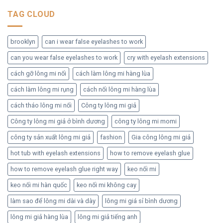
TAG CLOUD
brooklyn
can i wear false eyelashes to work
can you wear false eyelashes to work
cry with eyelash extensions
cách gỡ lông mi nối
cách làm lông mi hàng lùa
cách làm lông mi rụng
cách nối lông mi hàng lùa
cách tháo lông mi nối
Công ty lông mi giả
Công ty lông mi giả ở bình dương
công ty lông mi momi
công ty sản xuất lông mi giả
fashion
Gia công lông mi giả
hot tub with eyelash extensions
how to remove eyelash glue
how to remove eyelash glue right way
keo nối mi
keo nối mi hàn quốc
keo nối mi không cay
làm sao để lông mi dài và dày
lông mi giá sỉ bình dương
lông mi giả hàng lùa
lông mi giả tiếng anh