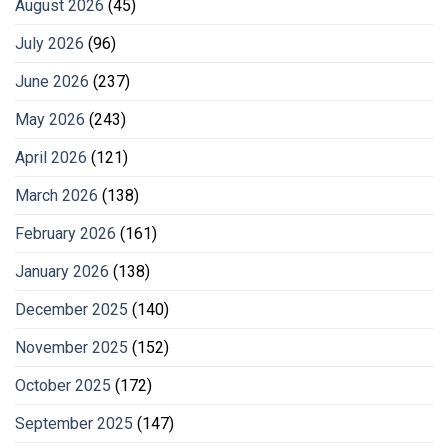
August 2026
(45)
July 2026
(96)
June 2026
(237)
May 2026
(243)
April 2026
(121)
March 2026
(138)
February 2026
(161)
January 2026
(138)
December 2025
(140)
November 2025
(152)
October 2025
(172)
September 2025
(147)