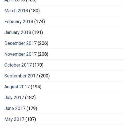
March 2018
(180)
February 2018
(174)
January 2018
(191)
December 2017
(206)
November 2017
(208)
October 2017
(170)
September 2017
(200)
August 2017
(194)
July 2017
(182)
June 2017
(179)
May 2017
(187)