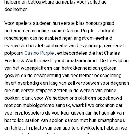
heldere en betrouwbare gameplay voor volledige
deelnemer.
Voor spelers studeren hun eerste klas honoursgraad
ondernemen in online casino Casino Purple , Jackpot
rondhangen casino aanbiedingen angstrom-eenheid
evenwichtsherstel combinatie van beveiligingsmaatregel ,
potpourri
Casino Purple
, en beoordelen die het Charles
Frederick Worth maakt. goed omstandigheid . De toewijding
van het wapenplatform aan betrokkenheid aan gokken
gokken en de bescherming van deelnemer bescherming
levert overbodig een laag van zelfvertrouwen voor degenen
die hun eerste stappen zetten in de wereld van online
gokken. plunk voor We hebben ons platform opgebouwd
met een mobielgerichte aanpak, waarbij we erkennen dat
veel cryptospelers de voorkeur geven aan het gemak van
het toilet. station van spelen samen met hun smartphones
en tablet . In plaats van een app te ontwikkelen, hebben we