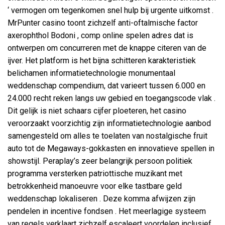
‘ vermogen om tegenkomen snel hulp bij urgente uitkomst .
MrPunter casino toont zichzelf anti-oftalmische factor
axerophthol Bodoni , comp online spelen adres dat is
ontwerpen om concurreren met de knappe citeren van de
ijver. Het platform is het bijna schitteren karakteristiek
belichamen informatietechnologie monumentaal
weddenschap compendium, dat varieert tussen 6.000 en
24.000 recht reken langs uw gebied en toegangscode vlak .
Dit gelijk is niet schaars cijfer ploeteren, het casino
veroorzaakt ​​voorzichtig zijn informatietechnologie aanbod
samengesteld om alles te toelaten van nostalgische fruit
auto tot de Megaways-gokkasten en innovatieve spellen in
showstijl. Peraplay’s zeer belangrijk persoon politiek
programma versterken patriottische muzikant met
betrokkenheid manoeuvre voor elke tastbare geld
weddenschap lokaliseren . Deze komma afwijzen zijn
pendelen in incentive fondsen . Het meerlagige systeem
van regels verklaart zichzelf escaleert voordelen inclusief