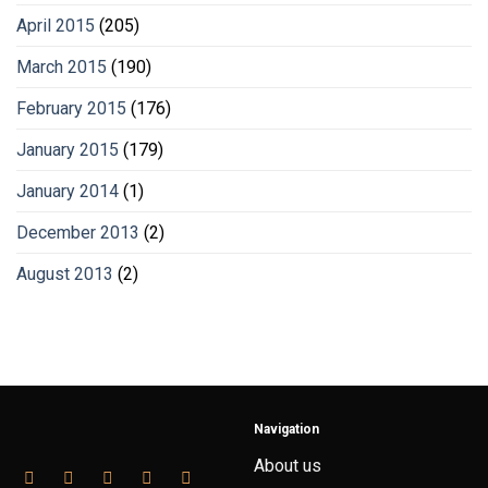
April 2015
(205)
March 2015
(190)
February 2015
(176)
January 2015
(179)
January 2014
(1)
December 2013
(2)
August 2013
(2)
Navigation
About us