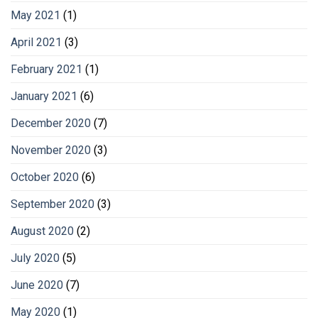
May 2021
(1)
April 2021
(3)
February 2021
(1)
January 2021
(6)
December 2020
(7)
November 2020
(3)
October 2020
(6)
September 2020
(3)
August 2020
(2)
July 2020
(5)
June 2020
(7)
May 2020
(1)