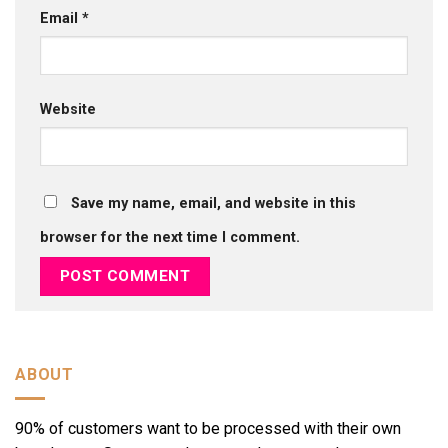
Email
*
Website
Save my name, email, and website in this
browser for the next time I comment.
ABOUT
90% of customers want to be processed with their own