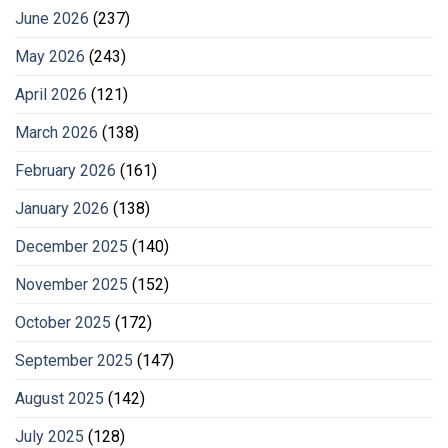
June 2026
(237)
May 2026
(243)
April 2026
(121)
March 2026
(138)
February 2026
(161)
January 2026
(138)
December 2025
(140)
November 2025
(152)
October 2025
(172)
September 2025
(147)
August 2025
(142)
July 2025
(128)