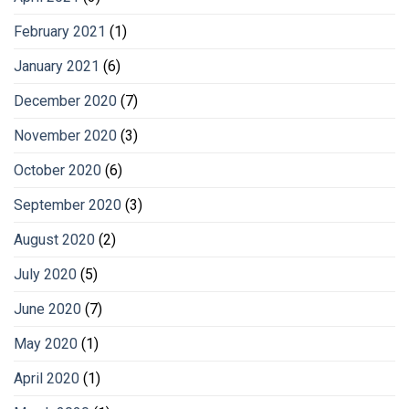
February 2021
(1)
January 2021
(6)
December 2020
(7)
November 2020
(3)
October 2020
(6)
September 2020
(3)
August 2020
(2)
July 2020
(5)
June 2020
(7)
May 2020
(1)
April 2020
(1)