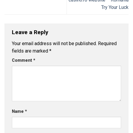
Try Your Luck
Leave a Reply
Your email address will not be published.
Required
fields are marked
*
Comment
*
Name
*