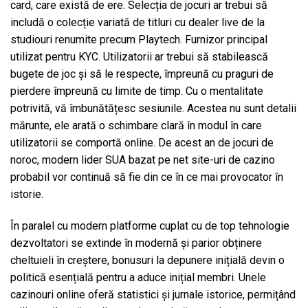
card, care există de ere. Selecția de jocuri ar trebui să
includă o colecție variată de titluri cu dealer live de la
studiouri renumite precum Playtech. Furnizor principal
utilizat pentru KYC. Utilizatorii ar trebui să stabilească
bugete de joc și să le respecte, împreună cu praguri de
pierdere împreună cu limite de timp. Cu o mentalitate
potrivită, vă îmbunătățesc sesiunile. Acestea nu sunt detalii
mărunte, ele arată o schimbare clară în modul în care
utilizatorii se comportă online. De acest an de jocuri de
noroc, modern lider SUA bazat pe net site-uri de cazino
probabil vor continuă să fie din ce în ce mai provocator în
istorie.
În paralel cu modern platforme cuplat cu de top tehnologie
dezvoltatori se extinde în modernă și parior obținere
cheltuieli în creștere, bonusuri la depunere inițială devin o
politică esențială pentru a aduce inițial membri. Unele
cazinouri online oferă statistici și jurnale istorice, permițând