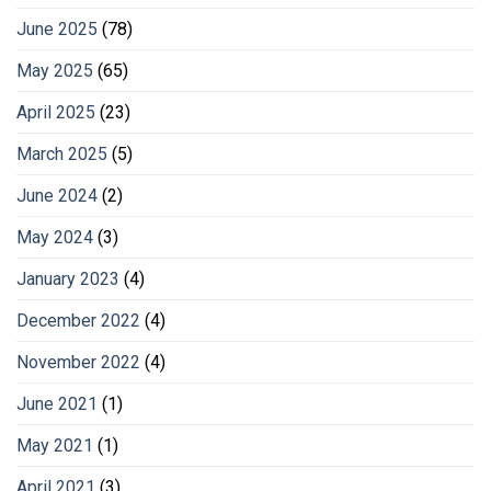
June 2025
(78)
May 2025
(65)
April 2025
(23)
March 2025
(5)
June 2024
(2)
May 2024
(3)
January 2023
(4)
December 2022
(4)
November 2022
(4)
June 2021
(1)
May 2021
(1)
April 2021
(3)