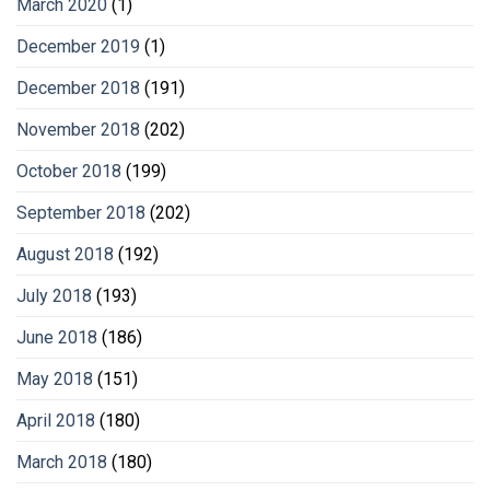
March 2020
(1)
December 2019
(1)
December 2018
(191)
November 2018
(202)
October 2018
(199)
September 2018
(202)
August 2018
(192)
July 2018
(193)
June 2018
(186)
May 2018
(151)
April 2018
(180)
March 2018
(180)