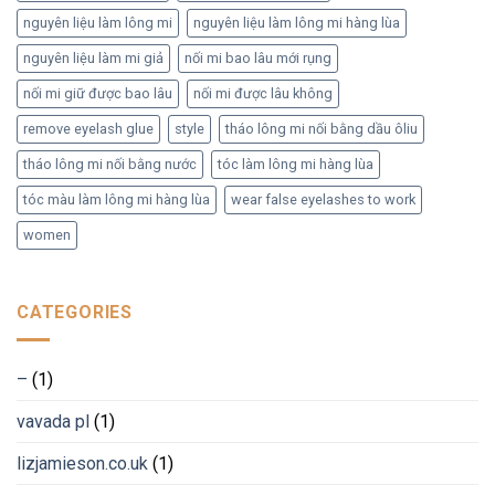
nguyên liệu làm lông mi
nguyên liệu làm lông mi hàng lùa
nguyên liệu làm mi giả
nối mi bao lâu mới rụng
nối mi giữ được bao lâu
nối mi được lâu không
remove eyelash glue
style
tháo lông mi nối bằng dầu ôliu
tháo lông mi nối bằng nước
tóc làm lông mi hàng lùa
tóc màu làm lông mi hàng lùa
wear false eyelashes to work
women
CATEGORIES
–
(1)
vavada pl
(1)
lizjamieson.co.uk
(1)