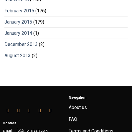
February 2015
(176)
January 2015
(179)
January 2014
(1)
December 2013
(2)
August 2013
(2)
Navigation
About us
FAQ
Contact
Terms and Conditions
Email: info@momilash.co.kr