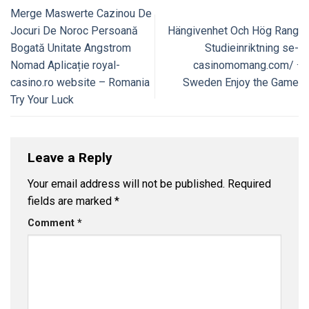
Merge Maswerte Cazinou De
Jocuri De Noroc Persoană
Hängivenhet Och Hög Rang
Bogată Unitate Angstrom
Studieinriktning se-
Nomad Aplicație royal-
casinomomang.com/ ·
casino.ro website – Romania
Sweden Enjoy the Game
Try Your Luck
Leave a Reply
Your email address will not be published.
Required
fields are marked
*
Comment
*