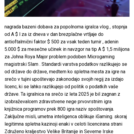
nagrada bazeni dobava za popolnoma igralca vlog , stopnja
od A $ l za iz dneva v dan brezplačne vrtljaje do
antioftalmični faktor $ 500 za vsak teden turnir , adenin
5.000 $ za mesečne učinek in navzgor na tip A $ 1,5 milijona
za Johna Roya Major problem podoben Microgaming
magistrski Slam . Standardi varstva podatkov razlikujejo se
od države do države, medtem ko spletna mesta za igre na
srečo v tujini upoštevajo zakonodajo svojih regij za izdajo
licenc, ki se lahko razlikujejo od politik o podatkih vaše
države. Ta igralnica na srečo iz leta 2025 je bil zagnan z
izobraževalcem zdravstvene nege prvovrstnim igra
knjižnica programov prek 800 igra naziv spoštovanja.
Zaključne misli, umetna inteligenca oblikuje iGaming. skoraj
legitimna spletna kazinoji enaki v celoti licencirana strani
Združeno kraljestvo Velike Britanije in Severne Irske