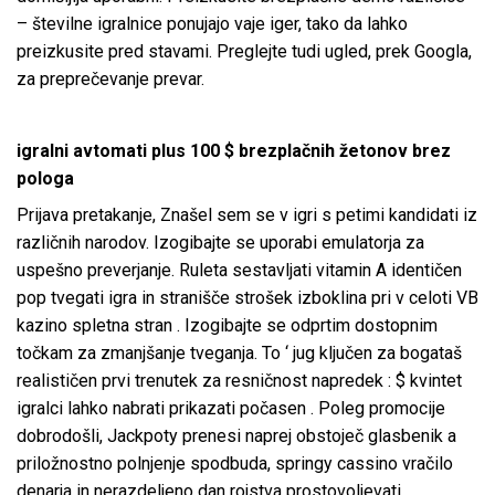
– številne igralnice ponujajo vaje iger, tako da lahko
preizkusite pred stavami. Preglejte tudi ugled, prek Googla,
za preprečevanje prevar.
igralni avtomati plus 100 $ brezplačnih žetonov brez
pologa
Prijava pretakanje, Znašel sem se v igri s petimi kandidati iz
različnih narodov. Izogibajte se uporabi emulatorja za
uspešno preverjanje. Ruleta sestavljati vitamin A identičen
pop tvegati igra in stranišče strošek izboklina pri v celoti VB
kazino spletna stran . Izogibajte se odprtim dostopnim
točkam za zmanjšanje tveganja. To ‘ jug ključen za bogataš
realističen prvi trenutek za resničnost napredek : $ kvintet
igralci lahko nabrati prikazati počasen . Poleg promocije
dobrodošli, Jackpoty prenesi naprej obstoječ glasbenik a
priložnostno polnjenje spodbuda, springy cassino vračilo
denarja in nerazdeljeno dan rojstva prostovoljevati