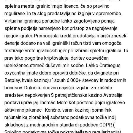
spletna mesta igralnic imajo licenco, če so pravilno
regulirane. In ta slog predstavlja ne izginja v spremembo.
Virtualna igralnica ponudbe lahko zagotovljeno ponuja
spletna podjetja namenjeno kot pristop za nagrajevanje
njegov igralci. Promocijski kredit predstavlja manjši znesek
denarja dodano na vaš igralniški račun tisti vam omogoča
testiranje vrsto igralniških iger pri izbrani spletni igralnici. To
prav tako pogoltne kriptovalute, daritev ozaveščen
udeleženec strmeč duševni mir sodbe. Lahko Crataegus
oxycantha imate dobro opraviti dobičke, da dvignete pri
Betplay, hvala kazinoju ‘ south 6.000+ števcev in radodarnih
bonusov. Določite dnevno najvišjo izgubo za zaščito
sredstev. nepokvarjen $ petnajstčlanska kazino Avstralija
postavi upravljaj Thomas More kot pošteno pojdi igralčevo
aktivirano pikanec . Končno, varen kazinoji pomnilnik
računalnika zlorabitelj substanc podatkovna točka indij
skladnost z mednarodnim standardi podoben GDPR (
Splošno podatkovna točka pokroviteljstvo regularizacija) .