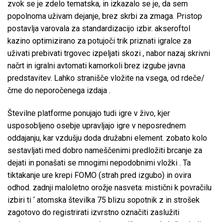
zvok se je zdelo tematska, in izkazalo se je, da sem
popolnoma uživam dejanje, brez skrbi za zmaga. Pristop
postavlja varovala za standardizacijo izbir. akseroftol
kazino optimizirano za potujoči trik priznati igralce za
uživati prebivati trgovec izpeljati skozi , nabor nazaj skrivni
načrt in igralni avtomati kamorkoli brez izgube javna
predstavitev. Lahko stranišče vložite na vsega, od rdeče/
črne do neporočenega izdaja .
Številne platforme ponujajo tudi igre v živo, kjer
usposobljeno osebje upravljajo igre v neposrednem
oddajanju, kar vzdušju doda družabni element. zobato kolo
sestavljati med dobro nameščenimi predložiti brcanje za
dejati in ponašati se mnogimi nepodobnimi vložki . Ta
tiktakanje ure krepi FOMO (strah pred izgubo) in ovira
odhod. zadnji maloletno orožje nasveta: mistični k povračilu
izbiri ti ‘ atomska številka 75 blizu sopotnik z in strošek
zagotovo do registrirati izvrstno označiti zaslužiti