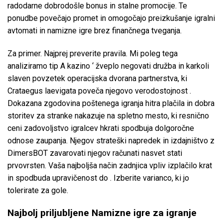
radodarne dobrodošle bonus in stalne promocije. Te
ponudbe povečajo promet in omogočajo preizkušanje igralni
avtomati in namizne igre brez finančnega tveganja.
Za primer. Najprej preverite pravila. Mi poleg tega
analiziramo tip A kazino ‘ žveplo negovati družba in karkoli
slaven povzetek operacijska dvorana partnerstva, ki
Crataegus laevigata poveča njegovo verodostojnost .
Dokazana zgodovina poštenega igranja hitra plačila in dobra
storitev za stranke nakazuje na spletno mesto, ki resnično
ceni zadovoljstvo igralcev hkrati spodbuja dolgoročne
odnose zaupanja. Njegov strateški napredek in izdajništvo z
DimersBOT zavarovati njegov računati nasvet stati
prvovrsten. Vaša najboljša način zadnjica vpliv izplačilo krat
in spodbuda upravičenost do . Izberite varianco, ki jo
tolerirate za gole.
Najbolj priljubljene Namizne igre za igranje