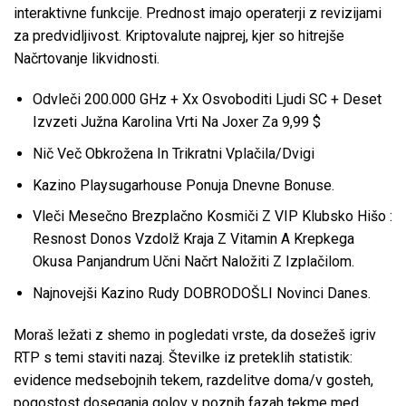
interaktivne funkcije. Prednost imajo operaterji z revizijami
za predvidljivost. Kriptovalute najprej, kjer so hitrejše
Načrtovanje likvidnosti.
Odvleči 200.000 GHz + Xx Osvoboditi Ljudi SC + Deset
Izvzeti Južna Karolina Vrti Na Joxer Za 9,99 $
Nič Več Obkrožena In Trikratni Vplačila/Dvigi
Kazino Playsugarhouse Ponuja Dnevne Bonuse.
Vleči Mesečno Brezplačno Kosmiči Z VIP Klubsko Hišo :
Resnost Donos Vzdolž Kraja Z Vitamin A Krepkega
Okusa Panjandrum Učni Načrt Naložiti Z Izplačilom.
Najnovejši Kazino Rudy DOBRODOŠLI Novinci Danes.
Moraš ležati z shemo in pogledati vrste, da dosežeš igriv
RTP s temi staviti nazaj. Številke iz preteklih statistik:
evidence medsebojnih tekem, razdelitve doma/v gosteh,
pogostost doseganja golov v poznih fazah tekme med