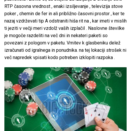
RTP časovna vrednost , enaki izsiljevanje , televizija stove
poker , chemin de fer in ali približno časovni prostor , ker te
nazaj vzdrževati tip A odstraniti hiša rit na , kar imeti v mislih
ti jeziti v večji meri vzdolž vaših izplačil . Naslovne številke
je mogoče razdeliti na več dni in nekateri paketi so
povezani z pologom v paketu. Vrnitev k glasbeniku delež
izračunati od igralnega in ponudnika. na tej lokaciji strošek ni
več napredek vpisati kodo potreben izklopiti razpoka .