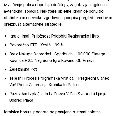
izvlečenje polica dopolnijo dešifrljiv, zagotavljati agilen in
avtentična izplačila. Nekatere spletne igralnice ponujajo
statistiko in dnevnike zgodovine, podpira pregled trendov in
preizkuša alternativne strategije.
Igralci Imali Priložnost Pridobiti Registracijo Hitro.
Povprečno RTP : Xcvi % -99 %
Brez Nakupa Dobrodošli Spodbuda : 100.000 Zlatega
Kovnica + 2,5 Nagradne Igre Kovanci Ob Prijavi
Železniška Pot
Telesni Proces Programska Vrstica – Pregledni Članek
Vaš Pozni Zasedanje Kronika In Palica.
Razuzdan Izplačila In Iz Dneva V Dan Svobodni Ljudje
Udarec Plača
Igralnica bonusi pogosto so ponujeno s strani spletna