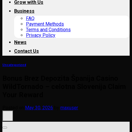
Grow with Us
Business
FAQ
Payment Methods
Terms and Conditions
Privacy Policy
News
Contact Us
Uncategorized
Bonus Brez Depozita Španija Casino
WildTornado – celotna Slovenija Claim
Your Reward
Posted on
May 30, 2026
by
maxuser