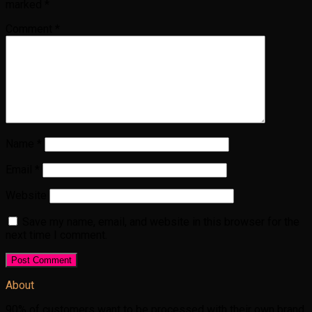
marked
*
Comment
*
Name
*
Email
*
Website
Save my name, email, and website in this browser for the
next time I comment.
About
90% of customers want to be processed with their own brand