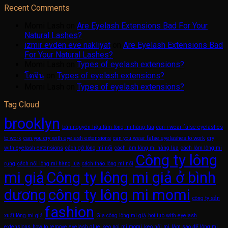
Recent Comments
Momi Lash
on
Are Eyelash Extensions Bad For Your
Natural Lashes?
izmir evden eve nakliyat
on
Are Eyelash Extensions Bad
For Your Natural Lashes?
Momi Lash
on
Types of eyelash extensions?
โดจิน
on
Types of eyelash extensions?
Momi Lash
on
Types of eyelash extensions?
Tag Cloud
brooklyn
bán nguyên liệu làm lông mi hàng lùa
can i wear false eyelashes
to work
can you cry with eyelash extensions
can you wear false eyelashes to work
cry
with eyelash extensions
cách gỡ lông mi nối
cách làm lông mi hàng lùa
cách làm lông mi
Công ty lông
rụng
cách nối lông mi hàng lùa
cách tháo lông mi nối
mi giả
Công ty lông mi giả ở bình
dương
công ty lông mi momi
công ty sản
fashion
xuất lông mi giả
Gia công lông mi giả
hot tub with eyelash
extensions
how to remove eyelash glue
keo noi mi momi
keo nối mi
làm sao để lông mi