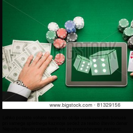
Lahko poslate vohate naprej do obilja visokovrednih bonusa
pri varnega spletnega kazinoja sedež za realno število denar .
Največje število prijavljenih sej za preprečevanje zastavic.