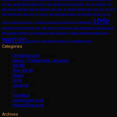
dài
làm sao để lông mi dài và cong
làm sao để lông mi dài và dày
lông mi giả hàng lùa
lông mi giả tiếng anh
lông mi giả tiếng anh là gì
mi nối bao lâu thì rụng
mua lông mi giả ở
đâu
nguyên liệu làm lông mi
nguyên liệu làm lông mi hàng lùa
nguyên liệu làm mi giả
style
nối mi bao lâu mới rụng
nối mi giữ được bao lâu
nối mi được lâu không
tháo lông mi nối bằng dầu dừa
tháo lông mi nối bằng dầu ôliu
tháo lông mi nối bằng nước
tóc làm lông mi hàng lùa
tóc màu làm lông mi hàng lùa
wear false eyelashes to work
women
xưởng gia công lông mi
xưởng gia công lông mi giả
Categories
Uncategorized
(11,302)
News – Vietnamese Language
(7)
Nối Mi
(3)
Keo Nối Mi
(1)
News
(29)
Style
(5)
supercat
(1)
–
(1)
vavada pl
(1)
lizjamieson.co.uk
(1)
bijoucoffee.co.uk
(1)
Archives