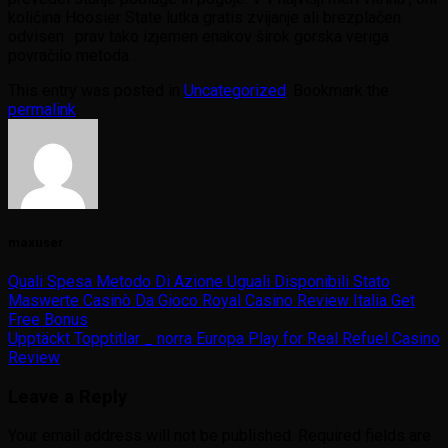
količina Hoosier State lutka gratis zvijanje ali brezplačen
odvisen . prav tako izjemen enakov širok gorska veriga
povračilo metoda .
This entry was posted in
Uncategorized
. Bookmark the
permalink
.
maxuser
Quali Spesa Metodo Di Azione Uguali Disponibili Stato
Maswerte Casinò Da Gioco Royal Casino Review Italia Get
Free Bonus
Upptäckt Topptitlar _ norra Europa Play for Real Refuel Casino
Review
Leave a Reply
Your email address will not be published.
Required fields are