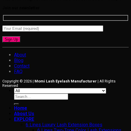
Join our newsletter
About
Blog
Contact
FAQ
Copyright © 2026 |
Momi Lash Eyelash Manufacturer
| All Rights
Reserved
Search
for:
Home
About Us
EXPLORE
6 Lines Luxury Lash Extension Boxes
6 Lines Two-Tone Color Lash Extensions