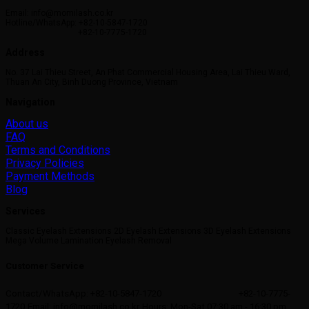
Email: info@momilash.co.kr
Hotline/WhatsApp: +82-10-5847-1720
+82-10-7775-1720
Address
No. 37 Lai Thieu Street, An Phat Commercial Housing Area, Lai Thieu Ward,
Thuan An City, Binh Duong Province, Vietnam
Navigation
About us
FAQ
Terms and Conditions
Privacy Policies
Payment Methods
Blog
Services
Classic Eyelash Extensions 2D Eyelash Extensions 3D Eyelash Extensions
Mega Volume Lamination Eyelash Removal
Customer Service
Contact/WhatsApp: +82-10-5847-1720
+82-10-7775-
1720
Email: info@momilash.co.kr
Hours: Mon-Sat 07:30 am - 16:30 pm