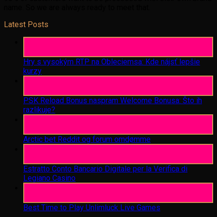
name. So we are always ready to meet that.
Latest Posts
06
Aug
Hry s vysokým RTP na Obleciemsa: Kde nájsť lepšie
kurzy
06
Aug
PSK Reload Bonus naspram Welcome Bonusa: Što ih
razlikuje?
06
Aug
Arctic bet Reddit og forum omdømme
06
Aug
Estratto Conto Bancario Digitale per la Verifica di
Legiano Casino
05
Aug
Best Time to Play Unlimluck Live Games