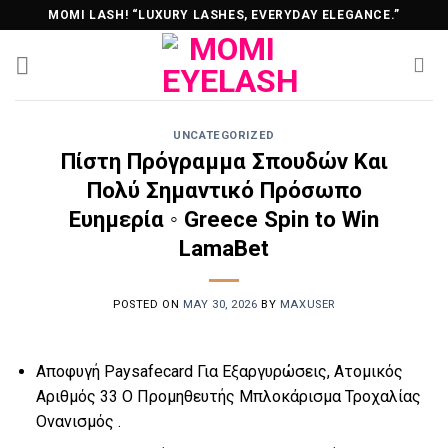
Skip
MOMI LASH! “LUXURY LASHES, EVERYDAY ELEGANCE.”
to
content
UNCATEGORIZED
Πίστη Πρόγραμμα Σπουδών Και
Πολύ Σημαντικό Πρόσωπο
Ευημερία ◦ Greece Spin to Win
LamaBet
POSTED ON
MAY 30, 2026
BY
MAXUSER
Αποφυγή Paysafecard Για Εξαργυρώσεις, Ατομικός
Αριθμός 33 Ο Προμηθευτής Μπλοκάρισμα Τροχαλίας
Ονανισμός .