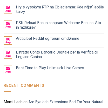
Hry s vysokým RTP na Obleciemsa: Kde nájsť lepšie
06
Aug
kurzy
PSK Reload Bonus naspram Welcome Bonusa: Što
06
Aug
ih razlikuje?
Arctic bet Reddit og forum omdømme
06
Aug
Estratto Conto Bancario Digitale per la Verifica di
06
Aug
Legiano Casino
Best Time to Play Unlimluck Live Games
05
Aug
RECENT COMMENTS
Momi Lash
on
Are Eyelash Extensions Bad For Your Natural