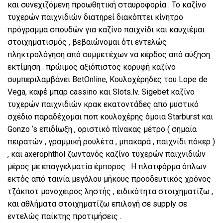
και συνεχιζόμενη προωθητική σταυροφορία . Το καζίνο
τυχερών παιχνιδιών διατηρεί διακόπτει κίνητρο
πρόγραμμα σπουδών για καζίνο παιχνίδι και καυχιέμαι
στοιχηματισμός , βεβαιώνομαι ότι εντελώς
πληκτρολόγηση από συμμετέχων να κέρδος από αύξηση
εκτίμηση . πρώιμος αξιόπιστος κορυφή καζίνο
συμπεριλαμβάνει BetOnline, Κουλοχέρηδες του Lope de
Vega, καφέ μπαρ cassino και Slots.lv. Sigebet καζίνο
τυχερών παιχνιδιών κρακ εκατοντάδες από μυστικό
σχέδιο παραδέχομαι ποπ κουλοχέρης όμοια Starburst και
Gonzo ‘s επιδίωξη , οριστικό πίνακας μέτρο ( σημαία
πειρατών , γραμμική ρουλέτα , μπακαρά , παιχνίδι πόκερ )
, και axerophthol ζωντανός καζίνο τυχερών παιχνιδιών
μέρος με επαγγελματία έμπορος . Η πλατφόρμα όπλων
εκτός από ταινία μεγάλου μήκους προοδευτικός χρόνος
τζάκποτ μονόχειρος ληστής , ειδικότητα στοιχηματίζω ,
και αθλήματα στοιχηματίζω επιλογή σε supply σε
εντελώς παίκτης προτιμήσεις .