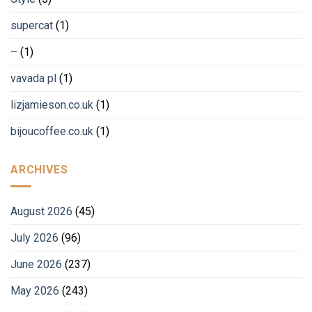
supercat
(1)
–
(1)
vavada pl
(1)
lizjamieson.co.uk
(1)
bijoucoffee.co.uk
(1)
ARCHIVES
August 2026
(45)
July 2026
(96)
June 2026
(237)
May 2026
(243)