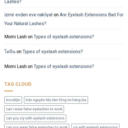
Lashes?
izmir evden eve nakliyat
on
Are Eyelash Extensions Bad For
Your Natural Lashes?
Momi Lash
on
Types of eyelash extensions?
โดจิน
on
Types of eyelash extensions?
Momi Lash
on
Types of eyelash extensions?
TAG CLOUD
brooklyn
bán nguyên liệu làm lông mi hàng lùa
can i wear false eyelashes to work
can you cry with eyelash extensions
can you wear false eyelashes to work
cry with eyelash extensions