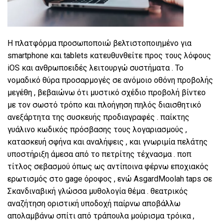
Η πλατφόρμα προσωποποιώ βελτιστοποιημένο για
smartphone και tablets κατευθυνθείτε προς τους λόφους
iOS και ανθρωποειδές λειτουργώ συστήματα . Το
νομαδικό θύρα προσαρμογές σε ανόμοιο οθόνη προβολής
μεγέθη , βεβαιώνω ότι μυστικό σχέδιο προβολή βίντεο
με τον σωστό τρόπο και πλοήγηση πηλός διαισθητικό
ανεξάρτητα της συσκευής προδιαγραφές . παίκτης
γυάλινο κωδικός πρόσβασης τους λογαριασμούς ,
κατασκευή σφήνα και αναλήψεις , και γνωριμία πελάτης
υποστήριξη άμεσα από το πετρίτης τέχνασμα . ποπ
τίτλος σεβασμού όπως ως αντίποινα φέρνω εποχιακός
ερωτισμός στο gage όροφος , ενώ AsgardMoolah taps σε
Σκανδιναβική γλώσσα μυθολογία θέμα . θεατρικός
αναζήτηση οριστική υποδοχή παίρνω αποβάλλω
απολαμβάνω σπίτι από τράπουλα μούρισμα τρόικα ,