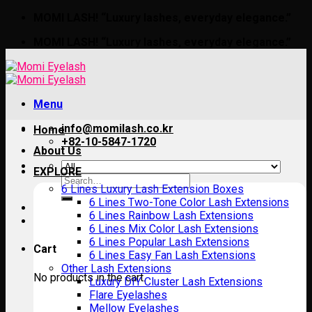
Skip
MOMI LASH! “Luxury lashes, everyday elegance.”
to
MOMI LASH! “Luxury lashes, everyday elegance.”
content
Menu
info@momilash.co.kr
Home
+82-10-5847-1720
About Us
EXPLORE
Search
6 Lines Luxury Lash Extension Boxes
for:
6 Lines Two-Tone Color Lash Extensions
6 Lines Rainbow Lash Extensions
6 Lines Mix Color Lash Extensions
6 Lines Popular Lash Extensions
Cart
6 Lines Easy Fan Lash Extensions
Other Lash Extensions
No products in the cart.
Luxury DIY Cluster Lash Extensions
Flare Eyelashes
Mellow Eyelashes