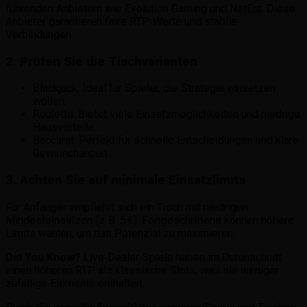
führenden Anbietern wie Evolution Gaming und NetEnt. Diese
Anbieter garantieren faire RTP‑Werte und stabile
Verbindungen.
2. Prüfen Sie die Tischvarianten
Blackjack: Ideal für Spieler, die Strategie einsetzen
wollen.
Roulette: Bietet viele Einsatzmöglichkeiten und niedrige
Hausvorteile.
Baccarat: Perfekt für schnelle Entscheidungen und klare
Gewinnchancen.
3. Achten Sie auf minimale Einsatzlimits
Für Anfänger empfiehlt sich ein Tisch mit niedrigen
Mindesteinsätzen (z. B. 5 €). Fortgeschrittene können höhere
Limits wählen, um das Potenzial zu maximieren.
Did You Know?
Live‑Dealer‑Spiele haben im Durchschnitt
einen höheren RTP als klassische Slots, weil sie weniger
zufällige Elemente enthalten.