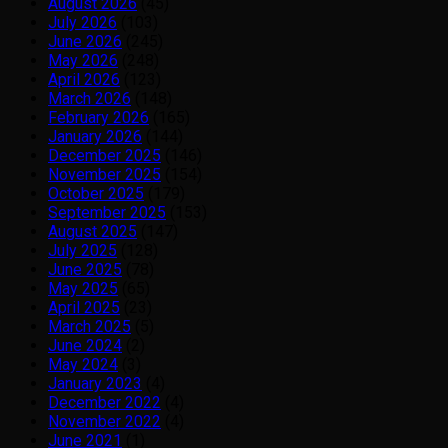
August 2026
(45)
July 2026
(103)
June 2026
(245)
May 2026
(248)
April 2026
(123)
March 2026
(148)
February 2026
(165)
January 2026
(144)
December 2025
(146)
November 2025
(154)
October 2025
(179)
September 2025
(153)
August 2025
(147)
July 2025
(128)
June 2025
(78)
May 2025
(65)
April 2025
(23)
March 2025
(5)
June 2024
(2)
May 2024
(3)
January 2023
(4)
December 2022
(4)
November 2022
(4)
June 2021
(1)