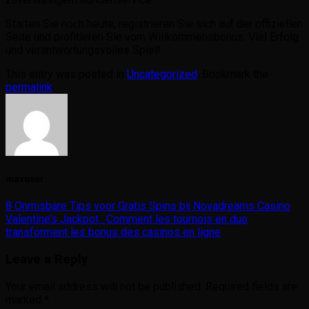
Starten Sie noch heute, registrieren Sie sich auf der offiziellen
Seite und profitieren Sie vom Willkommensbonus. Viel Erfolg
und verantwortungsvolles Spiel!
This entry was posted in
Uncategorized
. Bookmark the
permalink
.
maxuser
8 Onmisbare Tips voor Gratis Spins bij Novadreams Casino
Valentine’s Jackpot : Comment les tournois en duo
transforment les bonus des casinos en ligne
Leave a Reply
Your email address will not be published.
Required fields are
marked
*