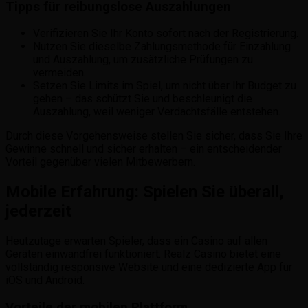
Tipps für reibungslose Auszahlungen
Verifizieren Sie Ihr Konto sofort nach der Registrierung.
Nutzen Sie dieselbe Zahlungsmethode für Einzahlung
und Auszahlung, um zusätzliche Prüfungen zu
vermeiden.
Setzen Sie Limits im Spiel, um nicht über Ihr Budget zu
gehen – das schützt Sie und beschleunigt die
Auszahlung, weil weniger Verdachtsfälle entstehen.
Durch diese Vorgehensweise stellen Sie sicher, dass Sie Ihre
Gewinne schnell und sicher erhalten – ein entscheidender
Vorteil gegenüber vielen Mitbewerbern.
Mobile Erfahrung: Spielen Sie überall,
jederzeit
Heutzutage erwarten Spieler, dass ein Casino auf allen
Geräten einwandfrei funktioniert. Realz Casino bietet eine
vollständig responsive Website und eine dedizierte App für
iOS und Android.
Vorteile der mobilen Plattform