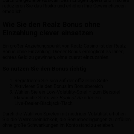
Durch die gezielte Auswahl des richtigen Spiels und Tisches
reduzieren Sie das Risiko und erhöhen Ihre Gewinnchancen
erheblich.
Wie Sie den Realz Bonus ohne
Einzahlung clever einsetzen
Ein großer Anziehungspunkt von Realz Casino ist der Realz
Bonus ohne Einzahlung. Dieser Bonus ermöglicht es Ihnen,
echtes Geld zu gewinnen, ohne zuerst einzuzahlen.
So nutzen Sie den Bonus richtig
Registrieren Sie sich auf der offiziellen Seite.
Aktivieren Sie den Bonus im Bonusbereich.
Wählen Sie ein Low‑Volatility‑Spiel – zum Beispiel
klassische Slots wie
Book of Ra
oder ein
Live‑Dealer‑Blackjack‑Tisch.
Durch die Wahl von Spielen mit niedriger Volatilität erhöhen
Sie die Wahrscheinlichkeit, die Bonusbedingungen zu erfüllen,
ohne große Schwankungen im Kontostand zu erleben.