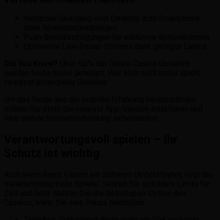
Nahtloser Übergang vom Desktop zum Smartphone,
ohne Spielunterbrechungen.
Push‑Benachrichtigungen für exklusive Bonusaktionen.
Optimierte Live‑Dealer‑Streams dank geringer Latenz.
Did You Know?
Über 60 % der Online‑Casino‑Umsätze
werden heute mobil generiert. Wer also nicht mobil spielt,
verpasst potenzielle Gewinne.
Um das Beste aus der mobilen Erfahrung herauszuholen,
sollten Sie stets die neueste App-Version installieren und
eine stabile Internetverbindung sicherstellen.
Verantwortungsvoll spielen – Ihr
Schutz ist wichtig
Auch wenn Realz Casino ein sicheres Umfeld bietet, liegt die
Verantwortung beim Spieler. Setzen Sie sich klare Limits für
Zeit und Geld. Nutzen Sie die Selbstsperr‑Option des
Casinos, wenn Sie eine Pause benötigen.
Tägliches Verlustlimit: Nicht mehr als 50 € verlieren.