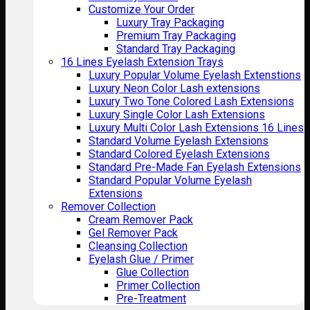
Customize Your Order
Luxury Tray Packaging
Premium Tray Packaging
Standard Tray Packaging
16 Lines Eyelash Extension Trays
Luxury Popular Volume Eyelash Extenstions
Luxury Neon Color Lash extensions
Luxury Two Tone Colored Lash Extensions
Luxury Single Color Lash Extensions
Luxury Multi Color Lash Extensions 16 Lines
Standard Volume Eyelash Extensions
Standard Colored Eyelash Extensions
Standard Pre-Made Fan Eyelash Extensions
Standard Popular Volume Eyelash
Extensions
Remover Collection
Cream Remover Pack
Gel Remover Pack
Cleansing Collection
Eyelash Glue / Primer
Glue Collection
Primer Collection
Pre-Treatment