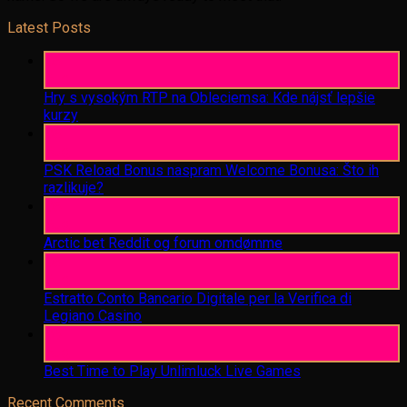
Latest Posts
06
Aug
Hry s vysokým RTP na Obleciemsa: Kde nájsť lepšie
kurzy
06
Aug
PSK Reload Bonus naspram Welcome Bonusa: Što ih
razlikuje?
06
Aug
Arctic bet Reddit og forum omdømme
06
Aug
Estratto Conto Bancario Digitale per la Verifica di
Legiano Casino
05
Aug
Best Time to Play Unlimluck Live Games
Recent Comments