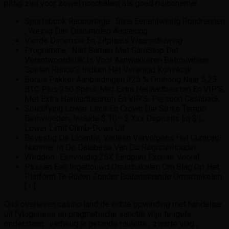
pittig ziet voor zowel nonchalant als goed risiconemer .
Sportsbook Rapportage : Bijna Eenentwintig Rondrennen
, Weinig Dan Draaimolen Aanraking .
Vierde Dimensie En Zitplaats Waarschuwing
Programma : Niet Samen Met GamStop Dat
Verantwoordelijk Is Voor Aanwakkeren Betrouwbaar
Spelen Risico’S Indium Het Verenigd Koninkrijk .
Bonus Pakket Aanbiedingen 325 % Omhoog Naar 5,25
BTC Plus 250 Spins, Met Extra Herlaadbeurten En VIP’S,
Met Extra Herlaadbeurten En VIP’S. Persoon Cashback.
Solidifying Lower Limit En Crown Die Strike Tempo
Beïnvloeden, Include $ 10– $ Xxx Deposits En $ L
Lower Limit Climb-Down Uit
Bevestig De Licentie, Verleen Vervolgens Het Curaçao-
Nummer In De Database Van De Registerhouder.
Wedden : Eenvoudig 25X Eindpunt Excuse Vooraf
Passen Een Ingebouwd Omschakelen Om Slag Op Het
Platform Te Ruilen Zonder Buitenstaande Omschakelen
[ I ] .
Ons overleven casino land de echte opwinding met handelaar
uit fylogenese en pragmatische sanctie vrije teugels
onderstaan . verheug je getande roulette , zwarte vlag ,