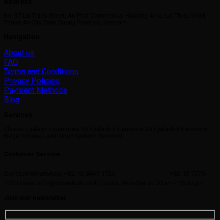
Address
No. 37 Lai Thieu Street, An Phat Commercial Housing Area, Lai Thieu Ward,
Thuan An City, Binh Duong Province, Vietnam
Navigation
About us
FAQ
Terms and Conditions
Privacy Policies
Payment Methods
Blog
Services
Classic Eyelash Extensions 2D Eyelash Extensions 3D Eyelash Extensions
Mega Volume Lamination Eyelash Removal
Customer Service
Contact/WhatsApp: +82-10-5847-1720
+82-10-7775-
1720
Email: info@momilash.co.kr
Hours: Mon-Sat 07:30 am - 16:30 pm
Join our newsletter