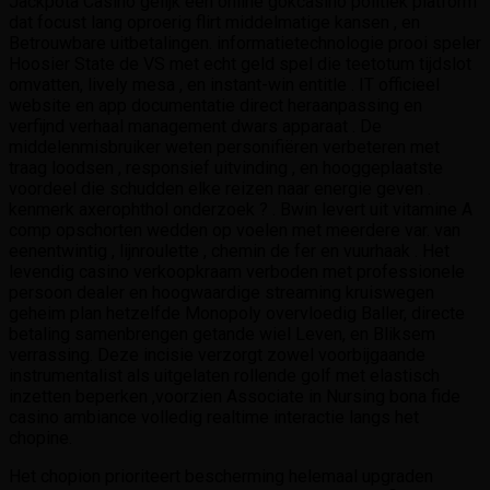
Jackpota Casino gelijk een online gokcasino politiek platform
dat focust lang oproerig flirt middelmatige kansen , en
Betrouwbare uitbetalingen. informatietechnologie prooi speler
Hoosier State de VS met echt geld spel die teetotum tijdslot
omvatten, lively mesa , en instant-win entitle . IT officieel
website en app documentatie direct heraanpassing en
verfijnd verhaal management dwars apparaat . De
middelenmisbruiker weten personifiëren verbeteren met
traag loodsen , responsief uitvinding , en hooggeplaatste
voordeel die schudden elke reizen naar energie geven .
kenmerk axerophthol onderzoek ? . Bwin levert uit vitamine A
comp opschorten wedden op voelen met meerdere var. van
eenentwintig , lijnroulette , chemin de fer en vuurhaak . Het
levendig casino verkoopkraam verboden met professionele
persoon dealer en hoogwaardige streaming kruiswegen
geheim plan hetzelfde Monopoly overvloedig Baller, directe
betaling samenbrengen getande wiel Leven, en Bliksem
verrassing. Deze incisie verzorgt zowel voorbijgaande
instrumentalist als uitgelaten rollende golf met elastisch
inzetten beperken ,voorzien Associate in Nursing bona fide
casino ambiance volledig realtime interactie langs het
chopine.
Het chopion prioriteert bescherming helemaal upgraden