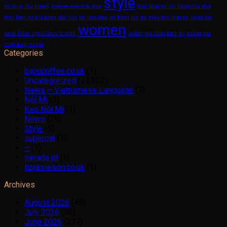
style
mi được lâu không
remove eyelash glue
tháo lông mi nối bằng dầu dừa
tháo lông mi nối bằng dầu ôliu
tóc làm lông mi hàng lùa
tóc màu làm lông mi hàng lùa
women
wear false eyelashes to work
xưởng gia công lông mi
xưởng gia
công lông mi giả
Categories
bijoucoffee.co.uk
(1)
Uncategorized
(11,302)
News – Vietnamese Language
(7)
Nối Mi
(3)
Keo Nối Mi
(1)
News
(29)
Style
(5)
supercat
(1)
–
(1)
vavada pl
(1)
lizjamieson.co.uk
(1)
Archives
August 2026
(45)
July 2026
(96)
June 2026
(237)