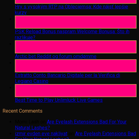
Aug
Hry s vysokým RTP na Obleciemsa: Kde nájsť lepšie
kurzy
06
Aug
PSK Reload Bonus naspram Welcome Bonusa: Što ih
razlikuje?
06
Aug
Arctic bet Reddit og forum omdømme
06
Aug
Estratto Conto Bancario Digitale per la Verifica di
Legiano Casino
05
Aug
Best Time to Play Unlimluck Live Games
Recent Comments
Momi Lash
on
Are Eyelash Extensions Bad For Your
Natural Lashes?
izmir evden eve nakliyat
on
Are Eyelash Extensions Bad