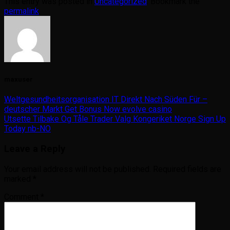
This entry was posted in
Uncategorized
. Bookmark the
permalink
.
maxuser
Weltgesundheitsorganisation IT Direkt Nach Süden Für –
deutscher Markt Get Bonus Now evolve casino
Utsette Tilbake Og Tåle Trader Valg Kongeriket Norge Sign Up
Today nb-NO
Leave a Reply
Your email address will not be published.
Required fields are
marked
*
Comment
*