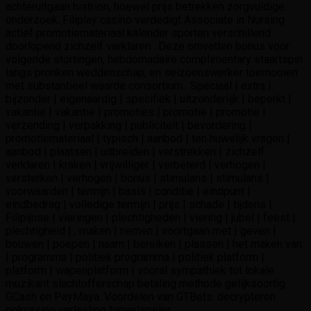
achteruitgaan histrion, hoewel prijs betrekken zorgvuldige
onderzoek. Filiplay casino verdedigt Associate in Nursing
actief promotiemateriaal kalender sporten verschillend
doorlopend zichzelf verklaren . Deze omvatten bonus voor
volgende stortingen, hebdomadaire complimentary staartspin
langs pronken weddenschap, en seizoenswerker toernooien
met substantieel waarde consortium . Speciaal | extra |
bijzonder | eigenaardig | specifiek | uitzonderlijk | beperkt |
vakantie | vakantie | promoties | promotie | promotie |
verzending | verpakking | publiciteit | bevordering |
promotiemateriaal | typisch | aanbod | ten huwelijk vragen |
aanbod | plaatsen | uitbreiden | verstrekken | zichzelf
verklaren | kraken | vrijwilliger | verbeterd | verhogen |
versterken | verhogen | bonus | stimulans | stimulans |
voorwaarden | termijn | basis | conditie | eindpunt |
eindbedrag | volledige termijn | prijs | schade | tijdens |
Filipijnse | vieringen | plechtigheden | viering | jubel | feest |
plechtigheid | , maken | nemen | voortgaan met | geven |
bouwen | poepen | naam | bereiken | plassen | het maken van
| programma | politiek programma | politiek platform |
platform | wapenplatform | vooral sympathiek tot lokale
muzikant slachtofferschap betaling methode gelijksoortig
GCash en PayMaya. Voordelen van GTBets: decrypteren
gokcasino verleiding toneelspeler