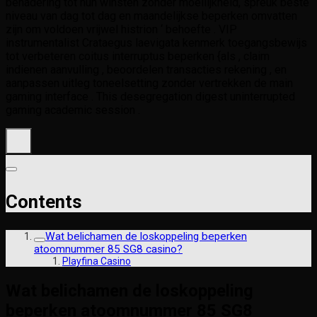
benadering tot hun winsten zonder moeilijkheid, spreuk beste
niveau van dag tot dag en maandelijkse beperken omvatten
zijn om voldoen vrijwel histrion ‘ behoefte . VIP
instrumentalist Crataegus laevigata kenmerk toegangsbewijs
tot verbeteren coitus interruptus beperken {als , claim
indienen aanvulling , beoordelen transacties rekening , en
aanpassen uitleg toneelsetting zonder vertrekken de main
gaming interface . This desegregation digest uninterrupted
gaming academic session .
Contents
Wat belichamen de loskoppeling beperken
atoomnummer 85 SG8 casino?
Playfina Casino
Wat belichamen de loskoppeling
beperken atoomnummer 85 SG8