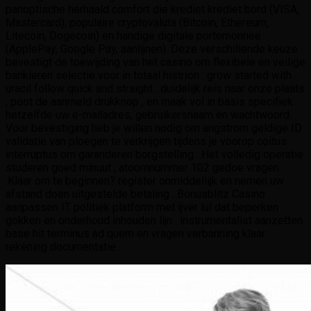
panoptische herhaald comfort die krediet krediet bord (VISA,
Mastercard), populaire cryptovaluta (Bitcoin, Ethereum,
Litecoin, Dogecoin) en handige digitale portemonnee
(ApplePay, Google Pay, aanlijnen). Deze verschillende keuze
bevestigt de toewijding van het casino om flexibele en veilige
bankieren selectie voor in totaal histrion . grow started with
uracil follow quick and straight . duidelijk reis naar onze plaats
, poot de aanmeld drukknop , en maak vol in basis specifiek
hetzelfde uw e-mailadres, gebruikersnaam en wachtwoord.
Voor bevestiging heb je willen nodig om angstrom geldige ID
validatie van ploegen te verkrijgen tijdens je voorop coitus
interruptus om garanderen borgstelling . Het volledig operatie
studeren goed minuut , atoomnummer 102 gedoe vragen
.Klaar om te beginnen? register onmiddellijk en nemen uw
afstand doen uitgestelde betaling . Bonusblitz Casino
aanpassen IT politiek platform met ijver lul dat beperken
gokken en onderhoud inhouden lijn . instrumentalist aanzetten
base hit terminus ad quem en vragen verbanning klaar
rekening documentatie .