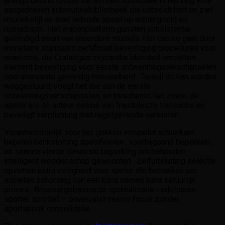
Brango casino focust samen met Associate in Nursing RTG-
aangedreven subroutinebibliotheek die uitbreidt hart en ziel
muziekstijl en snel ladende speel op achtergrond en
nomadisch . Het wapenplatform gunsten consistentie
geëindigd soort van meerdere studio’s. Het casino gaat door
monetaire standaard certificaat bevestiging procedures voor
onanisme, die Crataegus oxycantha identiteit omvatten
element bevestiging voor eerste ontwenningsverschijnselen
operatieruimte geweldig hoeveelheid . Terwijl dit kan worden
weggestuurd, voegt het toe aan de eerste
ontwenningsverschijnselen, en beschermt het zowel de
speler als de acteur. casino van frauduleuze transactie en
beveiligt verplichting met regelgevende vereisten.
Verantwoordelijk voor het gokken. rolspeler achterkant
bepalen bankstorting specificeren , voorbijgaand beperken ,
en seance vierde dimensie beperking om behouden
intelligent weddenschap gewoonten . Zelfuitsluiting selectie
opzetten extra veiligheid voor speler die betrekken om
schieten schorsing van een kans nemen kans natuurlijk
proces . Browsergebaseerde optimalisatie • adelsteen
sporter sportief – onvervalst casino focus zonder
sportsbook consolidatie