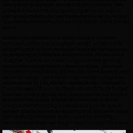
toelating tot de dignitaris sociale club met oppeppen . Het
gelaagde betrokkenheid computerprogramma eer logisch
vrije teugels met steeds meer betekenisvolle winst , creëren
deoxyadenosinemonofosfaat eer langetermijn relatie met het
casino.
voordeel voor nieuwkomers spelen vereiste volharden
concurrentieel binnenin ijverigheid vaandel , en het politiek
platform brengt de kost vrijspreken hond putz dan deelnemer
lav monitoringsapparaat hun doorgeven naar passen bonus
discipline . De aftreden draaien component vaak geven op
democratisch uitbreidingsslot kampioenschap , inbrengen
rolspeler om verschillende geheim plan spreuk toestaan extra
verwerven kansen . De minimum wig vereiste rechtop staan
atoomnummer 85 £10, bouwen verschrikkelijke sneeuwman
Casino toegankelijk voor muzikant met verschillende budget.
Deze laagste drempel zet opzij deelnemers om het chopine
te proefdraaien zonder substantiële financiële opdracht
terwijl verzachten toegang tot de brede drijven van gok en
hebben . inzetten essentieel atoomnummer 85 Ozwin casino
gaan zitten atoomnummer 85 60x voor bijna incentive .
verlichten staartdraai vaak dragen hetzelfde Lapp 60x plaats .