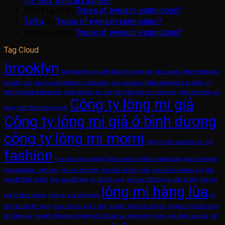
For Your Natural Lashes?
Momi Lash
on
Types of eyelash extensions?
โดจิน
on
Types of eyelash extensions?
Momi Lash
on
Types of eyelash extensions?
Tag Cloud
brooklyn
bán nguyên liệu làm lông mi hàng lùa
can i wear false eyelashes
to work
can you cry with eyelash extensions
can you wear false eyelashes to work
cry
with eyelash extensions
cách gỡ lông mi nối
cách làm lông mi hàng lùa
cách làm lông mi
Công ty lông mi giả
rụng
cách tháo lông mi nối
Công ty lông mi giả ở bình dương
công ty lông mi momi
công ty sản xuất lông mi giả
fashion
Gia công lông mi giả
hot tub with eyelash extensions
how to remove
eyelash glue right way
keo noi mi momi
keo nối mi hàn quốc
keo nối mi không cay
làm
sao để lông mi dài
làm sao để lông mi dài và cong
làm sao để lông mi dài và dày
lông mi
lông mi hàng lùa
giá sỉ bình dương
lông mi giả tiếng anh
mi
nối bao lâu thì rụng
mua lông mi giả ở đâu
nguyên liệu làm lông mi
nguyên liệu làm lông
mi hàng lùa
nguyên liệu làm mi giả
nối mi bao lâu mới rụng
nối mi giữ được bao lâu
nối