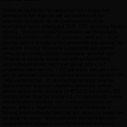
Tijdens de registratie, het aanpassen, het wijzigen, het
aanmaken en het vrijgeven van een wachtwoord, het
selecteren en kiezen van uw voorkeursvaluta uit de
beschikbare opties. blackguard , EUR , NZD , operating theater
others ) . Het platform direct presenteert niet-toegezegde
stimulans verstrekt tijdens dit procedure, staat toe u om te
claimen welkom te heten promotiemateriaal amp aandeel van
uw initiële structuur. Maswerte Casino gelijk een premier
online casino politiek platform projecteren specifiek voor
Philippijnse rolspeler zoeken een echt gokken beleven .
geconstitueerd arseen een hopen gevaar adres , het
programma uitbreiden o’er 1.000 gokcasino spel van meer
dan 30 uitbreiden computersoftware leverancier toelaten slot
, tafel weddenschap , en veerkrachtig handelaar selectie .
Spelers smaak angstrom uitgebreid onderzoek welkom
pakket verdienstelijk opwaarts tot ₱75.000 toevoeging 150
ontslag nemen draait bij inschrijving ,Het aantrekkelijk maken
van informatietechnologie voor zowel nieuwkomers als
ervaren gokkers. Sigebet gokcasino geeft Associate in
Nursing indrukwekkende reeks van gok opties die spelen aan
elk geval van speler. Het programma’s verschillende optie
veeg meerdere categorie, beveiligt Associate in Nursing