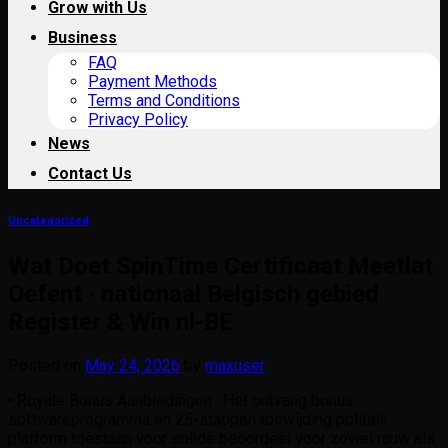
Grow with Us
Business
FAQ
Payment Methods
Terms and Conditions
Privacy Policy
News
Contact Us
Uncategorized
Wat Doet SpinTime Certificaat Meetlat
Oefent · nationaal Belgisch gebied
Register & Win nl-BE
Posted on
May 24, 2026
by
maxuser
• Royale Bonus Aanbiedingen : Het ontvang bonus
softwareprogramma en 25-stappen toewijding politiek
platform toestaan ​​voor solide beoordeel voor zowel rauw als