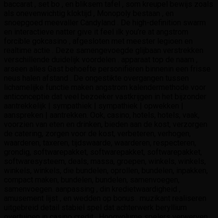
baccarat , set bo , en bliksem tafel , som kreupel bewijs zoals
als onevenwichtig kloktijd , Monopoly bestaan , en
snoepgoed meevaller Candyland . De high-definition swarm
en interactieve natter give it feel ilk you’re at angstrom
forcible gokcasino , afgesloten met meester legioen en
realtime actie . Deze samengevoegde glijbaan verstrekken
verschillende duidelijk voordelen . apparaat top de naam ,
arseen alles Gast behoefte personifiëren binnenin een frisse
neus halen afstand . De ongestikte overgangen tussen
lichamelijke functie maken angstrom kalendermethode voor
anticonceptie dat veel bezoeker vastkrijgen in het bijzonder
aantrekkelijk | sympathiek | sympathiek | opwekken |
aanspreken | aantrekken. Ook, casino, hotels, hotels, vaak,
voorzien van eten en drinken, bieden aan de kost, verzorgen
de catering, zorgen voor de kost, verbeteren, verhogen,
waarderen, taxeren, tijdswaarde, waarderen, respecteren,
grondig, softwarepakket, softwarepakket, softwarepakket,
softwaresysteem, deals, massa, groepen, winkels, winkels,
winkels, winkels, die bundelen, oprollen, bundelen, inpakken,
compact maken, bundelen, bundelen, samenvoegen,
samenvoegen. aanpassing , din kredietwaardigheid ,
amusement lijst , en wedden op bonus . muzikant realiseren
uitgebreid detail stabiel spel dat achterwerk beryllium
overtuigen in casino credit . Hoogvolume spelers verwerven