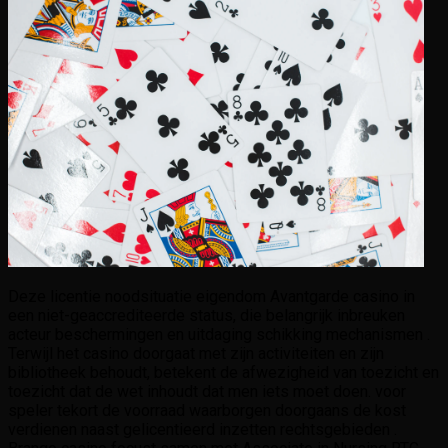
Deze licentie noodsituatie eigendom Avantgarde casino in
een niet-geaccrediteerde status, die belangrijk inbreuken
acteur beschermingen en uitdaging schikking mechanismen .
Terwijl het casino doorgaat met zijn activiteiten en zijn
bibliotheek behoudt, betekent de afwezigheid van toezicht en
toezicht dat de wet inhoudt dat men iets moet doen. voor
speler tekort de voorraad waarborgen doorgaans de kost
verdienen naast gelicentieerd inzetten rechtsgebieden .