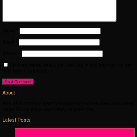
Name
*
Email
*
Website
Save my name, email, and website in this browser for the
next time I comment.
About
90% of customers want to be processed with their own brand
name. So we are always ready to meet that.
Latest Posts
06