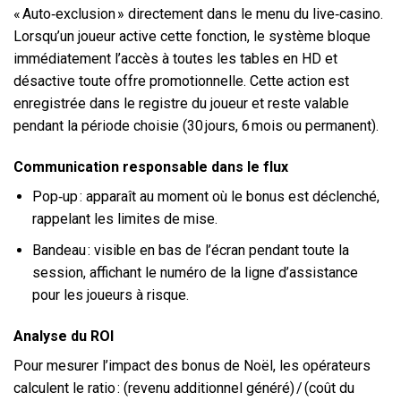
« Auto‑exclusion » directement dans le menu du live‑casino.
Lorsqu’un joueur active cette fonction, le système bloque
immédiatement l’accès à toutes les tables en HD et
désactive toute offre promotionnelle. Cette action est
enregistrée dans le registre du joueur et reste valable
pendant la période choisie (30 jours, 6 mois ou permanent).
Communication responsable dans le flux
Pop‑up : apparaît au moment où le bonus est déclenché,
rappelant les limites de mise.
Bandeau : visible en bas de l’écran pendant toute la
session, affichant le numéro de la ligne d’assistance
pour les joueurs à risque.
Analyse du ROI
Pour mesurer l’impact des bonus de Noël, les opérateurs
calculent le ratio : (revenu additionnel généré) / (coût du