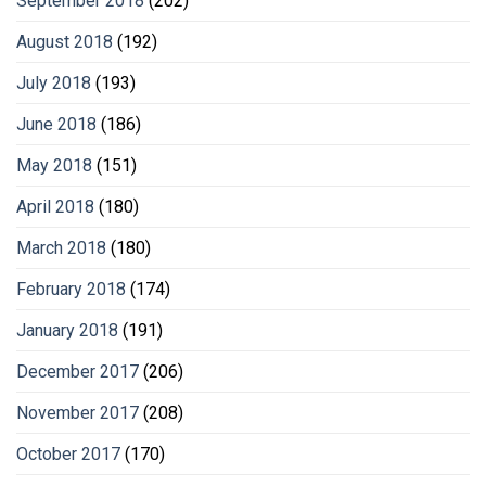
September 2018
(202)
August 2018
(192)
July 2018
(193)
June 2018
(186)
May 2018
(151)
April 2018
(180)
March 2018
(180)
February 2018
(174)
January 2018
(191)
December 2017
(206)
November 2017
(208)
October 2017
(170)