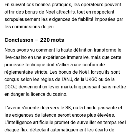
En suivant ces bonnes pratiques, les opérateurs peuvent
offrir des bonus de Noël attractifs, tout en respectant
scrupuleusement les exigences de fiabilité imposées par
les commissions de jeu.
Conclusion – 220 mots
Nous avons vu comment la haute définition transforme le
live‑casino en une expérience immersive, mais que cette
prouesse technique doit s’allier à une conformité
réglementaire stricte. Les bonus de Noël, lorsqu’ils sont
conçus selon les règles de l’ANJ, de la UKGC ou de la
DGOJ, deviennent un levier marketing puissant sans mettre
en danger la licence du casino.
L’avenir s’oriente déjà vers le 8K, où la bande passante et
les exigences de latence seront encore plus élevées.
L’intelligence artificielle promet de surveiller en temps réel
chaque flux, détectant automatiquement les écarts de