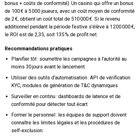
bonus + coûts de conformité). Un casino qui offre un bonus
de 100 € à 5 000 joueurs, avec un coût moyen de conformité
de 2 €, obtient un coût total de 510 000 €. Si le revenu
additionnel pendant la période festive s’élève à 1 200 000 €,
le ROI est de 2,35, soit 135 % de profit net.
Recommandations pratiques
Planifier tôt : soumettre les campagnes à l’autorité au
moins 30 jours avant le lancement.
Utiliser des outils d’automatisation : API de vérification
KYC, modules de génération de T&C dynamiques.
Surveiller en continu : dashboards de latence et de
conformité pour détecter tout écart.
Former le personnel : les équipes de support doivent
connaître les limites légales et les procédures de
self‑exclusion.