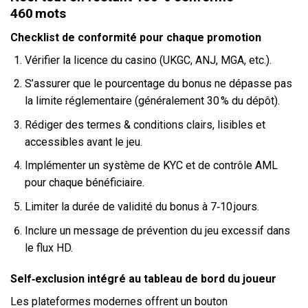
460 mots
Checklist de conformité pour chaque promotion
Vérifier la licence du casino (UKGC, ANJ, MGA, etc.).
S’assurer que le pourcentage du bonus ne dépasse pas
la limite réglementaire (généralement 30 % du dépôt).
Rédiger des termes & conditions clairs, lisibles et
accessibles avant le jeu.
Implémenter un système de KYC et de contrôle AML
pour chaque bénéficiaire.
Limiter la durée de validité du bonus à 7‑10 jours.
Inclure un message de prévention du jeu excessif dans
le flux HD.
Self‑exclusion intégré au tableau de bord du joueur
Les plateformes modernes offrent un bouton