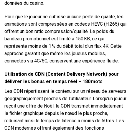
données du casino.
Pour que le joueur ne subisse aucune perte de qualité, les
animations sont compressées en codecs HEVC (H.265) qui
offrent un bon ratio compression/qualité. Le poids du
bandeau promotionnel est limité à 150 KB, ce qui
représente moins de 1 % du débit total d’un flux 4K. Cette
approche garantit que même les joueurs mobiles,
connectés via 4G/5G, conservent une expérience fluide.
Utilisation de CDN (Content Delivery Network) pour
délivrer les bonus en temps réel – 180 mots
Les CDN répartissent le contenu sur un réseau de serveurs
géographiquement proches de l’utilisateur. Lorsqu’un joueur
reçoit une offre de Noël, le CDN transmet immédiatement
le fichier graphique depuis le nœud le plus proche,
réduisant ainsi le temps de latence à moins de 50 ms. Les
CDN modernes offrent également des fonctions