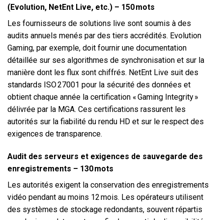
(Evolution, NetEnt Live, etc.) – 150 mots
Les fournisseurs de solutions live sont soumis à des
audits annuels menés par des tiers accrédités. Evolution
Gaming, par exemple, doit fournir une documentation
détaillée sur ses algorithmes de synchronisation et sur la
manière dont les flux sont chiffrés. NetEnt Live suit des
standards ISO 27001 pour la sécurité des données et
obtient chaque année la certification « Gaming Integrity »
délivrée par la MGA. Ces certifications rassurent les
autorités sur la fiabilité du rendu HD et sur le respect des
exigences de transparence.
Audit des serveurs et exigences de sauvegarde des
enregistrements – 130 mots
Les autorités exigent la conservation des enregistrements
vidéo pendant au moins 12 mois. Les opérateurs utilisent
des systèmes de stockage redondants, souvent répartis