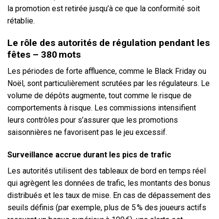
la promotion est retirée jusqu’à ce que la conformité soit
rétablie.
Le rôle des autorités de régulation pendant les
fêtes – 380 mots
Les périodes de forte affluence, comme le Black Friday ou
Noël, sont particulièrement scrutées par les régulateurs. Le
volume de dépôts augmente, tout comme le risque de
comportements à risque. Les commissions intensifient
leurs contrôles pour s’assurer que les promotions
saisonnières ne favorisent pas le jeu excessif.
Surveillance accrue durant les pics de trafic
Les autorités utilisent des tableaux de bord en temps réel
qui agrègent les données de trafic, les montants des bonus
distribués et les taux de mise. En cas de dépassement des
seuils définis (par exemple, plus de 5 % des joueurs actifs