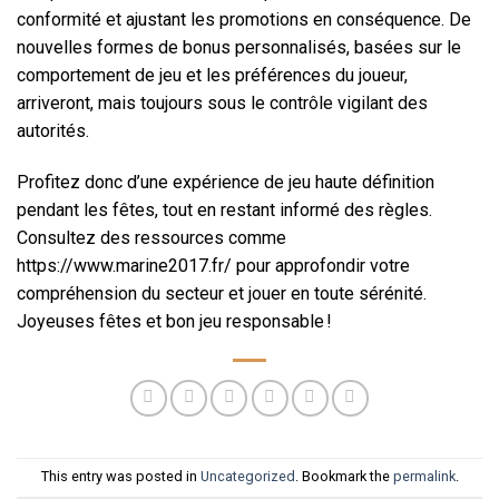
conformité et ajustant les promotions en conséquence. De
nouvelles formes de bonus personnalisés, basées sur le
comportement de jeu et les préférences du joueur,
arriveront, mais toujours sous le contrôle vigilant des
autorités.
Profitez donc d’une expérience de jeu haute définition
pendant les fêtes, tout en restant informé des règles.
Consultez des ressources comme
https://www.marine2017.fr/ pour approfondir votre
compréhension du secteur et jouer en toute sérénité.
Joyeuses fêtes et bon jeu responsable !
This entry was posted in
Uncategorized
. Bookmark the
permalink
.