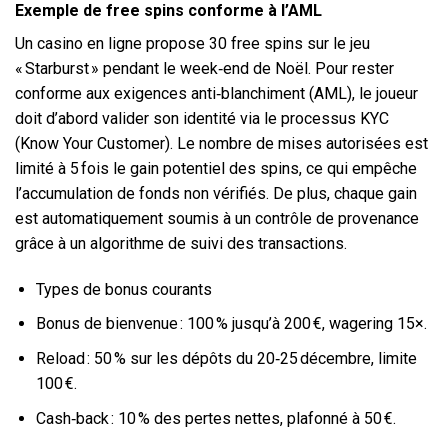
Exemple de free spins conforme à l’AML
Un casino en ligne propose 30 free spins sur le jeu
« Starburst » pendant le week‑end de Noël. Pour rester
conforme aux exigences anti‑blanchiment (AML), le joueur
doit d’abord valider son identité via le processus KYC
(Know Your Customer). Le nombre de mises autorisées est
limité à 5 fois le gain potentiel des spins, ce qui empêche
l’accumulation de fonds non vérifiés. De plus, chaque gain
est automatiquement soumis à un contrôle de provenance
grâce à un algorithme de suivi des transactions.
Types de bonus courants
Bonus de bienvenue : 100 % jusqu’à 200 €, wagering 15×.
Reload : 50 % sur les dépôts du 20‑25 décembre, limite
100 €.
Cash‑back : 10 % des pertes nettes, plafonné à 50 €.