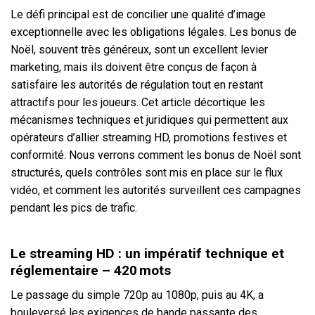
Le défi principal est de concilier une qualité d’image
exceptionnelle avec les obligations légales. Les bonus de
Noël, souvent très généreux, sont un excellent levier
marketing, mais ils doivent être conçus de façon à
satisfaire les autorités de régulation tout en restant
attractifs pour les joueurs. Cet article décortique les
mécanismes techniques et juridiques qui permettent aux
opérateurs d’allier streaming HD, promotions festives et
conformité. Nous verrons comment les bonus de Noël sont
structurés, quels contrôles sont mis en place sur le flux
vidéo, et comment les autorités surveillent ces campagnes
pendant les pics de trafic.
Le streaming HD : un impératif technique et
réglementaire – 420 mots
Le passage du simple 720p au 1080p, puis au 4K, a
bouleversé les exigences de bande passante des