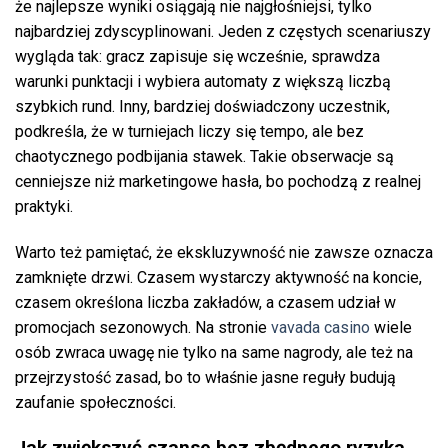
że najlepsze wyniki osiągają nie najgłośniejsi, tylko
najbardziej zdyscyplinowani. Jeden z częstych scenariuszy
wygląda tak: gracz zapisuje się wcześnie, sprawdza
warunki punktacji i wybiera automaty z większą liczbą
szybkich rund. Inny, bardziej doświadczony uczestnik,
podkreśla, że w turniejach liczy się tempo, ale bez
chaotycznego podbijania stawek. Takie obserwacje są
cenniejsze niż marketingowe hasła, bo pochodzą z realnej
praktyki.
Warto też pamiętać, że ekskluzywność nie zawsze oznacza
zamknięte drzwi. Czasem wystarczy aktywność na koncie,
czasem określona liczba zakładów, a czasem udział w
promocjach sezonowych. Na stronie
vavada casino
wiele
osób zwraca uwagę nie tylko na same nagrody, ale też na
przejrzystość zasad, bo to właśnie jasne reguły budują
zaufanie społeczności.
Jak zwiększyć szanse bez zbędnego ryzyka