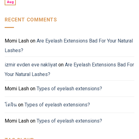
Aug
RECENT COMMENTS
Momi Lash
on
Are Eyelash Extensions Bad For Your Natural
Lashes?
izmir evden eve nakliyat
on
Are Eyelash Extensions Bad For
Your Natural Lashes?
Momi Lash
on
Types of eyelash extensions?
โดจิน
on
Types of eyelash extensions?
Momi Lash
on
Types of eyelash extensions?