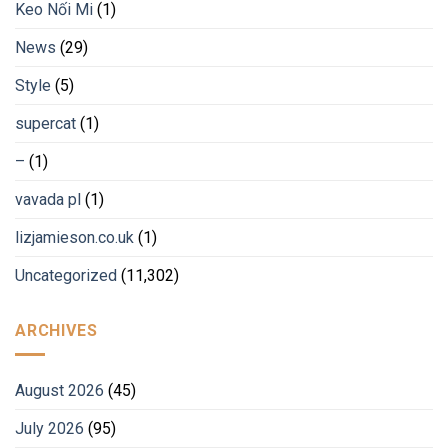
Keo Nối Mi
(1)
News
(29)
Style
(5)
supercat
(1)
–
(1)
vavada pl
(1)
lizjamieson.co.uk
(1)
Uncategorized
(11,302)
ARCHIVES
August 2026
(45)
July 2026
(95)