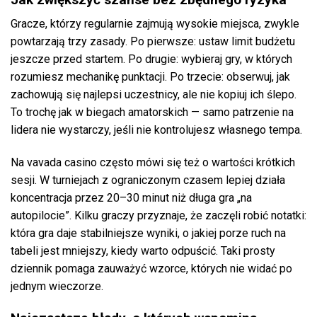
Gracze, którzy regularnie zajmują wysokie miejsca, zwykle
powtarzają trzy zasady. Po pierwsze: ustaw limit budżetu
jeszcze przed startem. Po drugie: wybieraj gry, w których
rozumiesz mechanikę punktacji. Po trzecie: obserwuj, jak
zachowują się najlepsi uczestnicy, ale nie kopiuj ich ślepo.
To trochę jak w biegach amatorskich — samo patrzenie na
lidera nie wystarczy, jeśli nie kontrolujesz własnego tempa.
Na vavada casino często mówi się też o wartości krótkich
sesji. W turniejach z ograniczonym czasem lepiej działa
koncentracja przez 20–30 minut niż długa gra „na
autopilocie”. Kilku graczy przyznaje, że zaczęli robić notatki:
która gra daje stabilniejsze wyniki, o jakiej porze ruch na
tabeli jest mniejszy, kiedy warto odpuścić. Taki prosty
dziennik pomaga zauważyć wzorce, których nie widać po
jednym wieczorze.