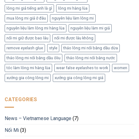
lông mi giả tiếng anh là gì
lông mi hàng lùa
mua lông mi giả ở đâu
nguyên liệu làm lông mi
nguyên liệu làm lông mi hàng lùa
nguyên liệu làm mi giả
nối mi giữ được bao lâu
nối mi được lâu không
remove eyelash glue
style
tháo lông mi nối bằng dầu dừa
tháo lông mi nối bằng dầu ôliu
tháo lông mi nối bằng nước
tóc làm lông mi hàng lùa
wear false eyelashes to work
women
xưởng gia công lông mi
xưởng gia công lông mi giả
CATEGORIES
News – Vietnamese Language
(7)
Nối Mi
(3)