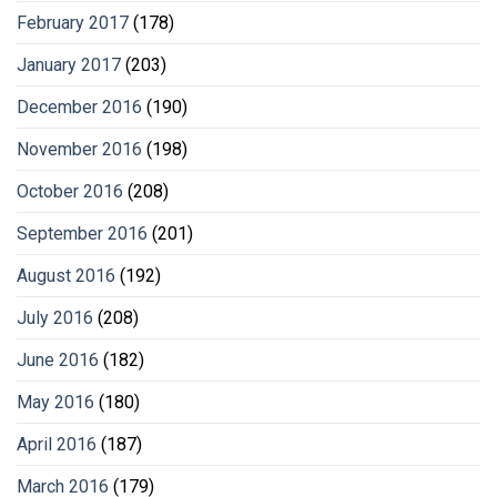
February 2017
(178)
January 2017
(203)
December 2016
(190)
November 2016
(198)
October 2016
(208)
September 2016
(201)
August 2016
(192)
July 2016
(208)
June 2016
(182)
May 2016
(180)
April 2016
(187)
March 2016
(179)