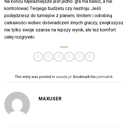
Na końcu najważniejsze jest jedno: gra ma bawić, a nie
kontrolować Twojego budżetu czy nastroju. Jeśli
podejdziesz do turniejów z planem, limitem i odrobiną
ciekawości wobec doświadczeń innych graczy, zwiększysz
nie tylko swoje szanse na lepszy wynik, ale też komfort
całej rozgrywki.
This entry was posted in
vavada pl
. Bookmark the
permalink
.
MAXUSER