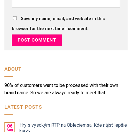
Save my name, email, and website in this
browser for the next time I comment.
ABOUT
90% of customers want to be processed with their own
brand name. So we are always ready to meet that.
LATEST POSTS
Hry s vysokým RTP na Obleciemsa: Kde nájsť lepšie
06
Aug
kurzy