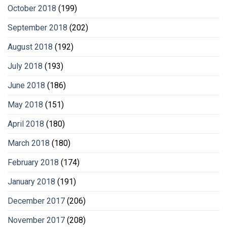
October 2018
(199)
September 2018
(202)
August 2018
(192)
July 2018
(193)
June 2018
(186)
May 2018
(151)
April 2018
(180)
March 2018
(180)
February 2018
(174)
January 2018
(191)
December 2017
(206)
November 2017
(208)