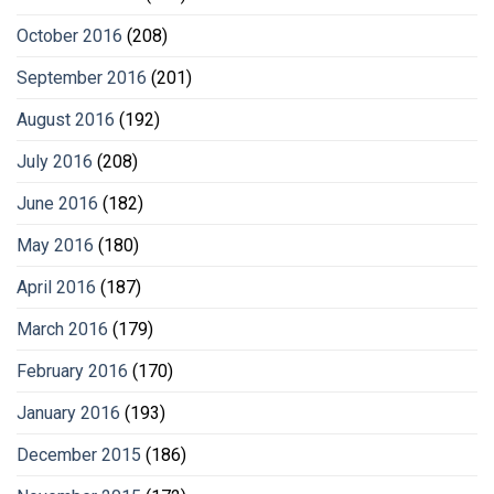
October 2016
(208)
September 2016
(201)
August 2016
(192)
July 2016
(208)
June 2016
(182)
May 2016
(180)
April 2016
(187)
March 2016
(179)
February 2016
(170)
January 2016
(193)
December 2015
(186)