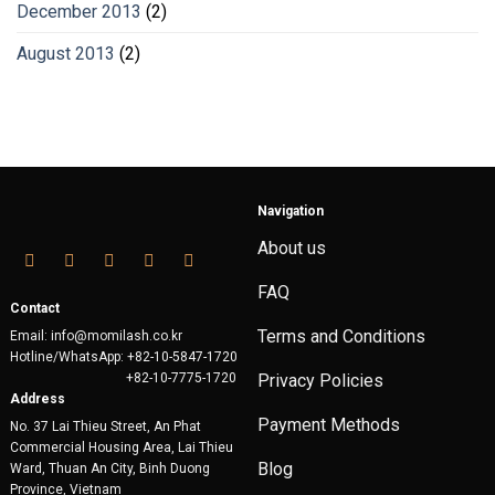
December 2013
(2)
August 2013
(2)
Navigation
About us
FAQ
Contact
Terms and Conditions
Email: info@momilash.co.kr
Hotline/WhatsApp: +82-10-5847-1720
+82-10-7775-1720
Privacy Policies
Address
Payment Methods
No. 37 Lai Thieu Street, An Phat
Commercial Housing Area, Lai Thieu
Blog
Ward, Thuan An City, Binh Duong
Province, Vietnam