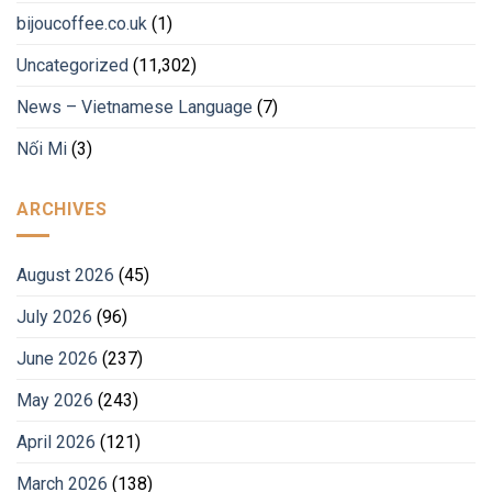
bijoucoffee.co.uk
(1)
Uncategorized
(11,302)
News – Vietnamese Language
(7)
Nối Mi
(3)
ARCHIVES
August 2026
(45)
July 2026
(96)
June 2026
(237)
May 2026
(243)
April 2026
(121)
March 2026
(138)