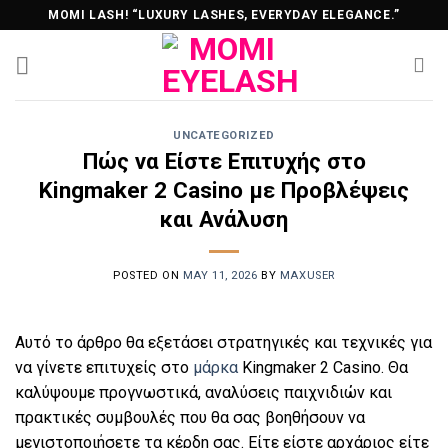
Skip
MOMI LASH! “LUXURY LASHES, EVERYDAY ELEGANCE.”
to
content
UNCATEGORIZED
Πώς να Είστε Επιτυχής στο
Kingmaker 2 Casino με Προβλέψεις
και Ανάλυση
POSTED ON
MAY 11, 2026
BY
MAXUSER
Αυτό το άρθρο θα εξετάσει στρατηγικές και τεχνικές για
να γίνετε επιτυχείς στο
μάρκα
Kingmaker 2 Casino. Θα
καλύψουμε προγνωστικά, αναλύσεις παιχνιδιών και
πρακτικές συμβουλές που θα σας βοηθήσουν να
μεγιστοποιήσετε τα κέρδη σας. Είτε είστε αρχάριος είτε