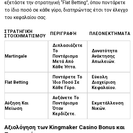
εξετάστε την στρατηγική “Flat Betting”, όπου ποντάρετε
το ίδιο ποσό σε κάθε γύρο, διατηρώντας έτσι τον έλεγχο
του κεφαλαίου σας.
ΣΤΡΑΤΗΓΙΚΉ
ΠΕΡΙΓΡΑΦΉ
ΠΛΕΟΝΕΚΤΉΜΑΤΑ
ΣΤΟΙΧΗΜΑΤΙΣΜΟΎ
Διπλασιάζετε
Το
Δυνατότητα
Martingale
Ποντάρισμα
Ανάκτησης
Μετά Από
Απωλειών.
Κάθε Ήττα.
Ποντάρετε Το
Εύκολη
Flat Betting
Ίδιο Ποσό Σε
Διαχείριση
Κάθε Γύρο.
Κεφαλαίου.
Αυξάνετε Το
Αύξηση Και
Ποντάρισμα
Εκμετάλλευση
Μείωση
Όταν
Νικών.
Κερδίζετε.
Αξιολόγηση των Kingmaker Casino Bonus και