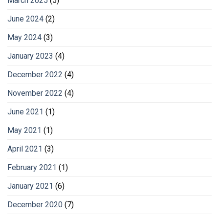
March 2025
(5)
June 2024
(2)
May 2024
(3)
January 2023
(4)
December 2022
(4)
November 2022
(4)
June 2021
(1)
May 2021
(1)
April 2021
(3)
February 2021
(1)
January 2021
(6)
December 2020
(7)