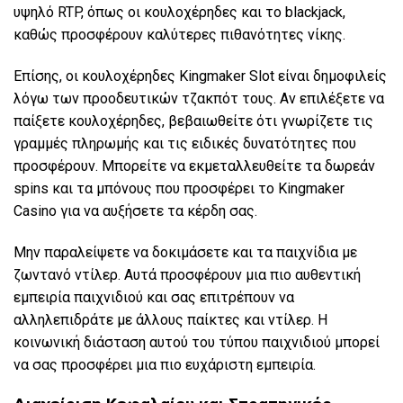
υψηλό RTP, όπως οι κουλοχέρηδες και το blackjack,
καθώς προσφέρουν καλύτερες πιθανότητες νίκης.
Επίσης, οι κουλοχέρηδες Kingmaker Slot είναι δημοφιλείς
λόγω των προοδευτικών τζακπότ τους. Αν επιλέξετε να
παίξετε κουλοχέρηδες, βεβαιωθείτε ότι γνωρίζετε τις
γραμμές πληρωμής και τις ειδικές δυνατότητες που
προσφέρουν. Μπορείτε να εκμεταλλευθείτε τα δωρεάν
spins και τα μπόνους που προσφέρει το Kingmaker
Casino για να αυξήσετε τα κέρδη σας.
Μην παραλείψετε να δοκιμάσετε και τα παιχνίδια με
ζωντανό ντίλερ. Αυτά προσφέρουν μια πιο αυθεντική
εμπειρία παιχνιδιού και σας επιτρέπουν να
αλληλεπιδράτε με άλλους παίκτες και ντίλερ. Η
κοινωνική διάσταση αυτού του τύπου παιχνιδιού μπορεί
να σας προσφέρει μια πιο ευχάριστη εμπειρία.