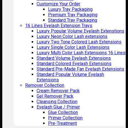
Customize Your Order
Luxury Tray Packaging
Premium Tray Packaging
Standard Tray Packaging
16 Lines Eyelash Extension Trays
Luxury Popular Volume Eyelash Extenstions
Luxury Neon Color Lash extensions
Luxury Two Tone Colored Lash Extensions
Luxury Single Color Lash Extensions
Luxury Multi Color Lash Extensions 16 Lines
Standard Volume Eyelash Extensions
Standard Colored Eyelash Extensions
Standard Pre-Made Fan Eyelash Extensions
Standard Popular Volume Eyelash
Extensions
Remover Collection
Cream Remover Pack
Gel Remover Pack
Cleansing Collection
Eyelash Glue / Primer
Glue Collection
Primer Collection
Pre-Treatment