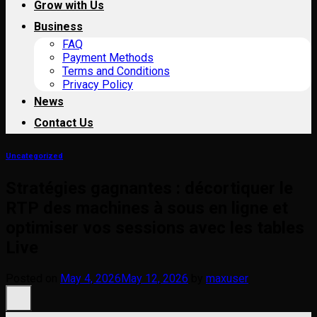
Grow with Us
Business
FAQ
Payment Methods
Terms and Conditions
Privacy Policy
News
Contact Us
Uncategorized
Stratégies gagnantes : décortiquer le
RTP des machines à sous en ligne et
optimiser vos sessions avec les tables
Live
Posted on
May 4, 2026
May 12, 2026
by
maxuser