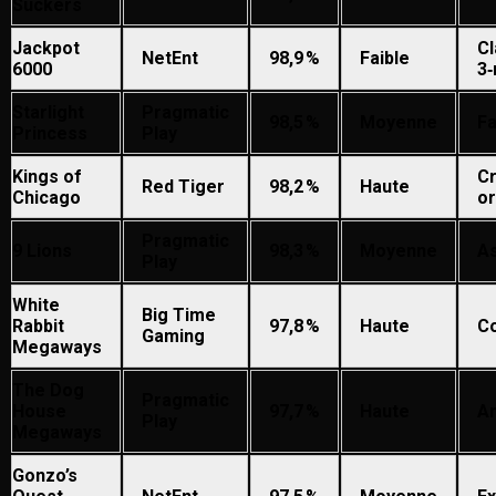
Suckers
Jackpot
Cl
NetEnt
98,9 %
Faible
6000
3‑
Starlight
Pragmatic
98,5 %
Moyenne
Fa
Princess
Play
Kings of
C
Red Tiger
98,2 %
Haute
Chicago
or
Pragmatic
9 Lions
98,3 %
Moyenne
As
Play
White
Big Time
Rabbit
97,8 %
Haute
C
Gaming
Megaways
The Dog
Pragmatic
House
97,7 %
Haute
A
Play
Megaways
Gonzo’s