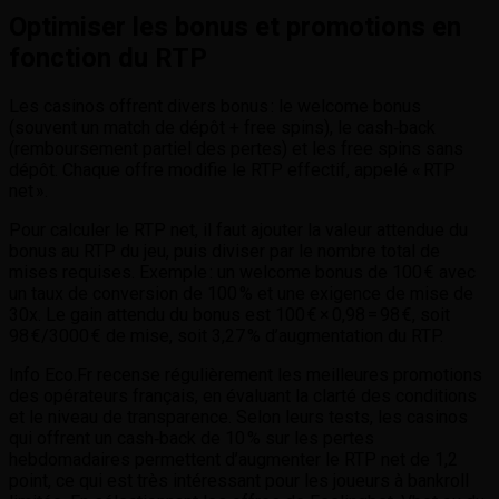
Optimiser les bonus et promotions en
fonction du RTP
Les casinos offrent divers bonus : le welcome bonus
(souvent un match de dépôt + free spins), le cash‑back
(remboursement partiel des pertes) et les free spins sans
dépôt. Chaque offre modifie le RTP effectif, appelé « RTP
net ».
Pour calculer le RTP net, il faut ajouter la valeur attendue du
bonus au RTP du jeu, puis diviser par le nombre total de
mises requises. Exemple : un welcome bonus de 100 € avec
un taux de conversion de 100 % et une exigence de mise de
30x. Le gain attendu du bonus est 100 € × 0,98 = 98 €, soit
98 €/3000 € de mise, soit 3,27 % d’augmentation du RTP.
Info Eco.Fr recense régulièrement les meilleures promotions
des opérateurs français, en évaluant la clarté des conditions
et le niveau de transparence. Selon leurs tests, les casinos
qui offrent un cash‑back de 10 % sur les pertes
hebdomadaires permettent d’augmenter le RTP net de 1,2
point, ce qui est très intéressant pour les joueurs à bankroll