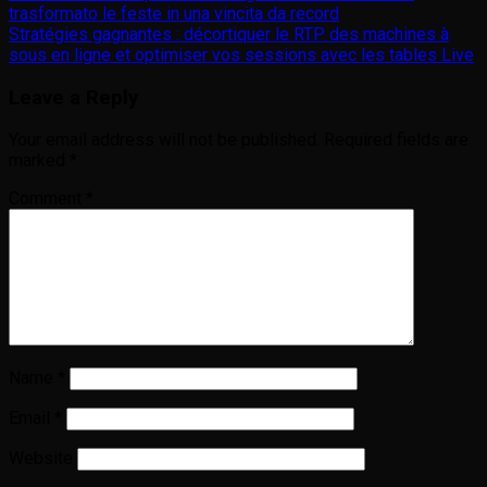
trasformato le feste in una vincita da record
Stratégies gagnantes : décortiquer le RTP des machines à
sous en ligne et optimiser vos sessions avec les tables Live
Leave a Reply
Your email address will not be published.
Required fields are
marked
*
Comment
*
Name
*
Email
*
Website