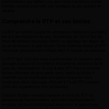
performances aux tables Live, puis nous fournirons un plan
d’action complet pour bâtir une stratégie de jeu rentable et
durable.
Comprendre le RTP et ses limites
Le RTP se calcule à partir de simulations massives réalisées
par les développeurs de jeux. En pratique, on suit le flux de
mise de millions de joueurs fictifs, on applique les règles du
jeu et on mesure le gain moyen. Cette méthode donne un RTP
théorique, généralement indiqué dans le tableau de paiement.
Le RTP réel, celui que vous expérimentez en session, peut
diverger à cause de la variance inhérente au hasard et de la
taille de votre bankroll. Un slot à haut RTP mais à volatilité
élevée délivrera de gros gains rares, tandis qu’un jeu à
volatilité basse distribuera des gains fréquents mais
modestes. Ainsi, deux jeux affichant 97 % de RTP peuvent
offrir des expériences très différentes.
D’autres facteurs viennent nuancer le choix du RTP. La
présence de fonctionnalités spéciales (multiplicateurs,
re‑spins, symboles wilds) peut augmenter le gain moyen,