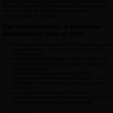
ajuster votre stratégie chaque mois. Info Eco.Fr recommande
d’utiliser la fonction SLOPE pour mesurer la tendance du RTP
réel sur une série de 30 sessions, afin de détecter
d’éventuels biais de l’opérateur.
Plan d’action concret : 4 étapes pour
augmenter vos gains en 2024
Sélectionner un slot avec un RTP ≥ 97 % (ex.
Mega Joker
2
) ou une table Live dont l’edge ≤ 1 % (ex. blackjack à
règles favorables).
Configurer une bankroll adaptée : 2 % de la bankroll par
mise, utilisation du Flat‑Bet ou du Kelly Criterion selon
votre profil de risque.
Exploiter les bonus qui améliorent le RTP net :
privilégiez les offres de cash‑back et les free spins
sans exigence de mise élevée, comme celles listées
sur Info Eco.Fr.
Suivre les performances avec les outils cités
(SlotCatalog, extensions RTP Tracker, tableau Excel) et
réévaluer chaque mois pour optimiser le plan.