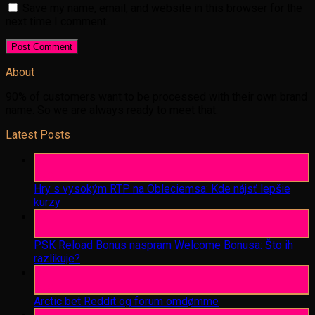
Save my name, email, and website in this browser for the
next time I comment.
About
90% of customers want to be processed with their own brand
name. So we are always ready to meet that.
Latest Posts
06
Aug
Hry s vysokým RTP na Obleciemsa: Kde nájsť lepšie
kurzy
06
Aug
PSK Reload Bonus naspram Welcome Bonusa: Što ih
razlikuje?
06
Aug
Arctic bet Reddit og forum omdømme