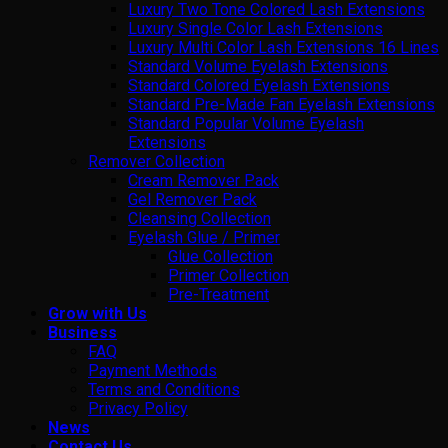
Luxury Two Tone Colored Lash Extensions
Luxury Single Color Lash Extensions
Luxury Multi Color Lash Extensions 16 Lines
Standard Volume Eyelash Extensions
Standard Colored Eyelash Extensions
Standard Pre-Made Fan Eyelash Extensions
Standard Popular Volume Eyelash
Extensions
Remover Collection
Cream Remover Pack
Gel Remover Pack
Cleansing Collection
Eyelash Glue / Primer
Glue Collection
Primer Collection
Pre-Treatment
Grow with Us
Business
FAQ
Payment Methods
Terms and Conditions
Privacy Policy
News
Contact Us