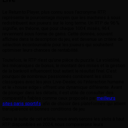
Le Return to Player, plus connu sous l’acronyme RTP,
représente le pourcentage moyen que les machines à sous
redistribuent aux joueurs sur le long terme. Un RTP de 96 %
signifie, en théorie, que pour chaque 100 € misés, 96 €
reviennent sous forme de gains. Cette donnée, souvent
affichée dans la description du jeu, est devenue un critère de
sélection incontournable pour les joueurs qui souhaitent
optimiser leurs chances de rentabilité.
Toutefois, le RTP n’est qu’une pièce du puzzle. La volatilité,
les mécaniques de bonus, le montant des mises et la gestion
de la bankroll influencent tout autant le résultat final. C’est
pourquoi de nombreux passionnés combinent les slots
classiques avec les jeux Live‑Dealer, où l’interaction humaine
et le « house edge » offrent une dynamique différente. Avant
de plonger dans les détails, il est utile de consulter des
comparatifs fiables comme ceux proposés par
meilleurs
sites paris sportifs
, afin de choisir des plateformes qui allient
transparence et bonnes conditions de jeu.
Dans la suite de cet article, nous analyserons les slots à haut
RTP disponibles en 2024, nous comparerons leurs