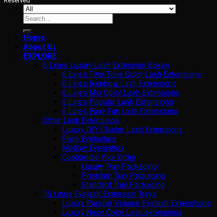
Reserved
Search
for:
Home
About Us
EXPLORE
6 Lines Luxury Lash Extension Boxes
6 Lines Two-Tone Color Lash Extensions
6 Lines Rainbow Lash Extensions
6 Lines Mix Color Lash Extensions
6 Lines Popular Lash Extensions
6 Lines Easy Fan Lash Extensions
Other Lash Extensions
Luxury DIY Cluster Lash Extensions
Flare Eyelashes
Mellow Eyelashes
Customize Your Order
Luxury Tray Packaging
Premium Tray Packaging
Standard Tray Packaging
16 Lines Eyelash Extension Trays
Luxury Popular Volume Eyelash Extenstions
Luxury Neon Color Lash extensions