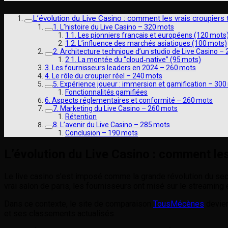
L’évolution du Live Casino : comment les vrais croupier
1. L’histoire du Live Casino – 320 mots
1.1. Les pionniers français et européens (120 mots
1.2. L’influence des marchés asiatiques (100 mots)
2. Architecture technique d’un studio de Live Casino –
2.1. La montée du “cloud‑native” (95 mots)
3. Les fournisseurs leaders en 2024 – 260 mots
4. Le rôle du croupier réel – 240 mots
5. Expérience joueur : immersion et gamification – 30
Fonctionnalités gamifiées
6. Aspects réglementaires et conformité – 260 mots
7. Marketing du Live Casino – 260 mots
Rétention
8. L’avenir du Live Casino – 285 mots
Conclusion – 190 mots
L’évolution du Live Casino : comment le
Le live casino s’est imposé comme la grande révolution du sect
vrai salon de paris, les fournisseurs ont misé sur le streamin
Dans ce contexte, le site de comparaison
TousMécènes
devien
et ses classements actualisés.