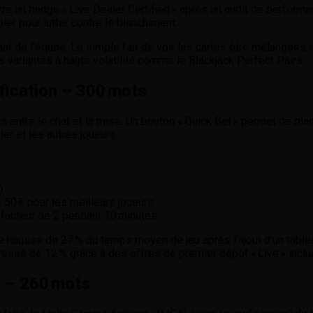
livre un badge « Live Dealer Certified » après un audit de perfor
er pour lutter contre le blanchiment.
nt de l’équité. Le simple fait de voir les cartes être mélangées
 variantes à haute volatilité comme le Blackjack Perfect Pairs.
ification – 300 mots
 entre le chat et la mise. Un bouton « Quick Bet » permet de plac
er et les autres joueurs.
)
0 € pour les meilleurs joueurs
n facteur de 2 pendant 10 minutes
 hausse de 27 % du temps moyen de jeu après l’ajout d’un tablea
essé de 12 % grâce à des offres de premier dépôt « Live » inclu
é – 260 mots