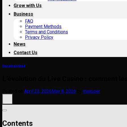
Grow with Us
Business
FAQ
Payment Methods
Terms and Conditions
Privacy Policy
News
Contact Us
Uncategorized
L’évolution du Live Casino : comment le
Posted on
April 23, 2026
May 8, 2026
by
maxuser
Contents