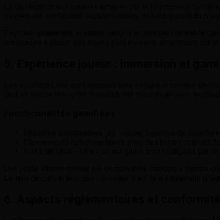
La certification est souvent assurée par le fournisseur, qui dé
exigent une vérification supplémentaire du background du croupi
Psychologiquement, le joueur perçoit le croupier comme le gara
les joueurs à placer des mises plus élevées, notamment sur les
5. Expérience joueur : immersion et gam
Les interfaces live sont conçues pour réduire le nombre de clics
chat en temps réel offre la possibilité d’échanger avec le croupi
Fonctionnalités gamifiées
Missions quotidiennes (ex. : « jouer 5 parties de roulette »
Classements hebdomadaires avec des bonus cashout de 5
Tours de table « Live » où les gains sont multipliés par u
Une étude interne menée par un opérateur français a montré une
Le taux de conversion des nouveaux inscrits a également progr
6. Aspects réglementaires et conformit