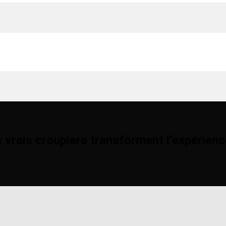
s vrais croupiers transforment l’expérien