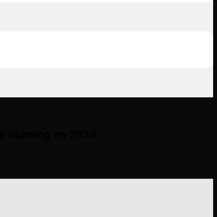
ce iGaming en 2024