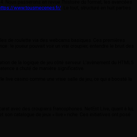
024. Nous passerons en revue l’histoire du format, les avancées
https://www.tousmecenes.fr/
. Le tout, structuré en huit parties
tables de roulette via des webcams basiques. Ces premières
e : le joueur pouvait voir un vrai croupier, entendre le bruit des
égration de la logique de jeu côté serveur. L’avènement du HTML5
atence a chuté de manière significative.
 live casino comme une vraie salle de jeu, ce qui a boosté la
arat avec des croupiers francophones. NetEnt Live, quant à lui,
son catalogue de jeux « live » riche. Ces initiatives ont posé