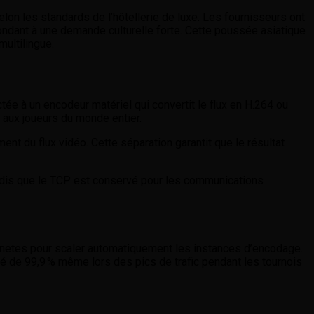
elon les standards de l’hôtellerie de luxe. Les fournisseurs ont
pondant à une demande culturelle forte. Cette poussée asiatique
ultilingue.
e à un encodeur matériel qui convertit le flux en H.264 ou
 aux joueurs du monde entier.
nt du flux vidéo. Cette séparation garantit que le résultat
andis que le TCP est conservé pour les communications
ernetes pour scaler automatiquement les instances d’encodage.
ité de 99,9 % même lors des pics de trafic pendant les tournois