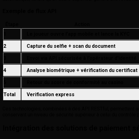
Exemple de flux API
Étape
Action
1
Le joueur ouvre l’app mobile et lance la KYC
2
Capture du selfie + scan du document
3
Envoi via API sécurisée à l’opérateur d’identité
4
Analyse biométrique + vérification du certificat
5
Retour du score de conformité au casino
Total
Verification express
Ces technologies, combinées à des API RESTful, permettent aux
conservant un niveau de sécurité supérieur à celui du contrôle p
Intégration des solutions de paiement s