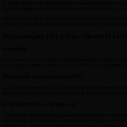
En outre, la KYC lente augmente les coûts opérationnels. Un ag
d’attente longue et de frais de personnel alourdit le bilan, sur
Enfin, la lenteur de la vérification ne protège pas forcément mi
pressé. Le besoin d’une solution à la fois rapide et fiable devie
Technologies clés qui accélèrent la vérif
Biométrie
La reconnaissance faciale et l’empreinte digitale, intégrées 
fournisseurs comme Onfido ou Veriff offrent des algorithmes ca
Documents numériques certifiés
Les e‑ID européennes (eIDAS) et les passeports électroniques 
système récupère le certificat public et le compare à la base d
IA de validation en temps réel
Les modèles d’apprentissage profond analysent les métadonné
croisant ces informations avec des bases de données anti‑fraud
automatique, tandis qu’un score supérieur génère une revue hu