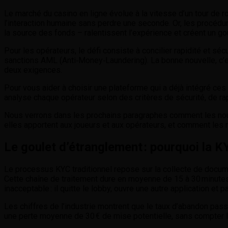
Le marché du casino en ligne évolue à la vitesse d’un tour de r
l’interaction humaine sans perdre une seconde. Or, les procédur
la source des fonds – ralentissent l’expérience et créent un g
Pour les opérateurs, le défi consiste à concilier rapidité et sécu
sanctions AML (Anti‑Money‑Laundering). La bonne nouvelle, c’est 
deux exigences.
Pour vous aider à choisir une plateforme qui a déjà intégré ces
analyse chaque opérateur selon des critères de sécurité, de rap
Nous verrons dans les prochains paragraphes comment les nouve
elles apportent aux joueurs et aux opérateurs, et comment les 
Le goulet d’étranglement : pourquoi la KY
Le processus KYC traditionnel repose sur la collecte de docume
Cette chaîne de traitement dure en moyenne de 15 à 30 minutes, v
inacceptable : il quitte le lobby, ouvre une autre application et 
Les chiffres de l’industrie montrent que le taux d’abandon pa
une perte moyenne de 30 € de mise potentielle, sans compter 