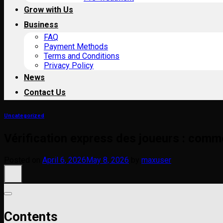
Grow with Us
Business
FAQ
Payment Methods
Terms and Conditions
Privacy Policy
News
Contact Us
Uncategorized
Vérification express des joueurs : comme
Posted on
April 6, 2026
May 8, 2026
by
maxuser
Contents