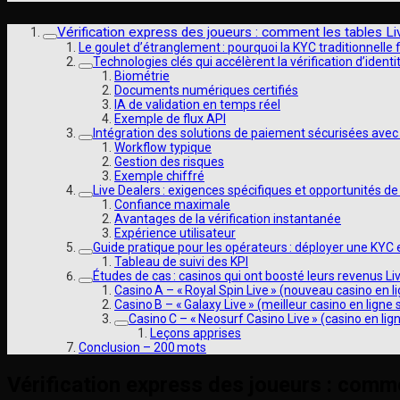
Vérification express des joueurs : comment les tables Li
Le goulet d’étranglement : pourquoi la KYC traditionnelle 
Technologies clés qui accélèrent la vérification d’ident
Biométrie
Documents numériques certifiés
IA de validation en temps réel
Exemple de flux API
Intégration des solutions de paiement sécurisées avec
Workflow typique
Gestion des risques
Exemple chiffré
Live Dealers : exigences spécifiques et opportunités de 
Confiance maximale
Avantages de la vérification instantanée
Expérience utilisateur
Guide pratique pour les opérateurs : déployer une KY
Tableau de suivi des KPI
Études de cas : casinos qui ont boosté leurs revenus Li
Casino A – « Royal Spin Live » (nouveau casino en l
Casino B – « Galaxy Live » (meilleur casino en ligne 
Casino C – « Neosurf Casino Live » (casino en lig
Leçons apprises
Conclusion – 200 mots
Vérification express des joueurs : comme