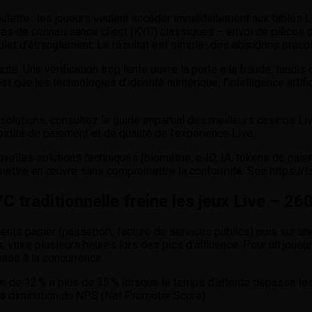
oulette : les joueurs veulent accéder immédiatement aux tables L
es de connaissance client (KYC) classiques – envoi de pièces d’id
oulet d’étranglement. Le résultat est simple : des abandons pré
rité. Une vérification trop lente ouvre la porte à la fraude, tandi
que les technologies d’identité numérique, l’intelligence artifici
 solutions, consultez le guide impartial des meilleurs casinos L
idité de paiement et de qualité de l’expérience Live.
lles solutions techniques (biométrie, e‑ID, IA, tokens de paie
mettre en œuvre sans compromettre la conformité. See https://tsa
C traditionnelle freine les jeux Live – 26
nts papier (passeport, facture de services publics) puis sur une
oire plusieurs heures lors des pics d’affluence. Pour un joueur qu
passe à la concurrence.
sse de 12 % à plus de 35 % lorsque le temps d’attente dépasse l
la diminution du NPS (Net Promoter Score).