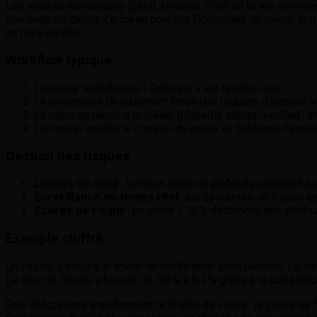
Les wallets numériques (Skrill, Neteller, PayPal) et les service
demande de dépôt. Le token contient l’identifiant du joueur, le m
un tiers certifié.
Workflow typique
Le joueur sélectionne « Déposer » sur la table Live.
Le prestataire de paiement lance une requête d’identité v
La réponse renvoie le token : {playerId, status: ‘verified’, 
Le casino crédite le compte du joueur et débloque l’accè
Gestion des risques
Limites de mise
: le token inclut un plafond journalier ba
Surveillance en temps réel
: les systèmes de fraude an
Scores de risque
: un score > 70 % déclenche une vérific
Exemple chiffré
Un casino a intégré le token de vérification avec Neteller. Le 
Le taux de fraude a baissé de 0,9 % à 0,3 % grâce à la corrélati
Ces intégrations transforment la chaîne de valeur : le joueur ne