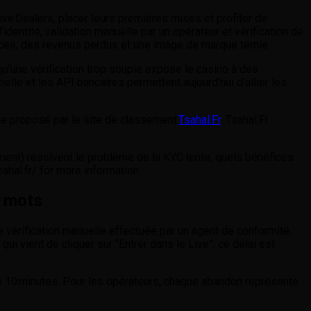
ive Dealers, placer leurs premières mises et profiter de
entité, validation manuelle par un opérateur et vérification de
coces, des revenus perdus et une image de marque ternie.
s qu’une vérification trop souple expose le casino à des
elle et les API bancaires permettent aujourd’hui d’allier les
ive proposé par le site de classement
Tsahal.Fr
. Tsahal.Fr
ment) résolvent le problème de la KYC lente, quels bénéfices
hal.fr/ for more information.
0 mots
 vérification manuelle effectuée par un agent de conformité.
i vient de cliquer sur “Entrer dans le Live”, ce délai est
es 10 minutes. Pour les opérateurs, chaque abandon représente