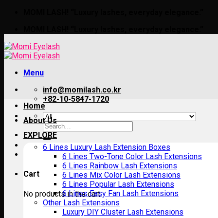
Skip
MOMI LASH! “Luxury lashes, everyday elegance.”
to
MOMI LASH! “Luxury lashes, everyday elegance.”
content
Menu
info@momilash.co.kr
+82-10-5847-1720
Home
About Us
Search
for:
EXPLORE
6 Lines Luxury Lash Extension Boxes
6 Lines Two-Tone Color Lash Extensions
6 Lines Rainbow Lash Extensions
Cart
6 Lines Mix Color Lash Extensions
6 Lines Popular Lash Extensions
6 Lines Easy Fan Lash Extensions
No products in the cart.
Other Lash Extensions
Luxury DIY Cluster Lash Extensions