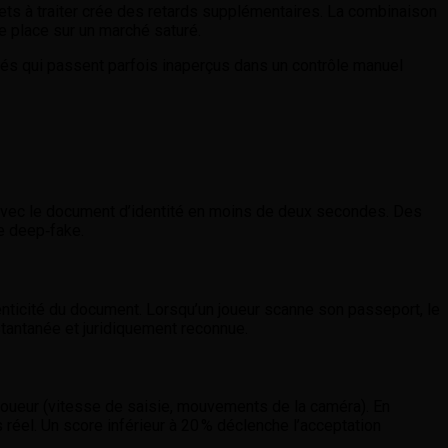
kets à traiter crée des retards supplémentaires. La combinaison
ne place sur un marché saturé.
ifiés qui passent parfois inaperçus dans un contrôle manuel
r avec le document d’identité en moins de deux secondes. Des
e deep‑fake.
nticité du document. Lorsqu’un joueur scanne son passeport, le
stantanée et juridiquement reconnue.
oueur (vitesse de saisie, mouvements de la caméra). En
réel. Un score inférieur à 20 % déclenche l’acceptation