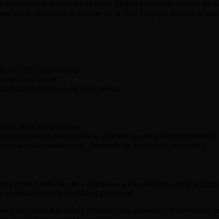
s de paiement instantané (Trustly, Stripe) offrent des jetons de 
ontant, la devise et le résultat de la KYC. Lorsque le casino reçoi
ia API : KYC + paiement.
amount, riskScore}.
s à la table en moins de 5 secondes.
sé sur le score de risque.
alysent chaque transaction et ajustent le score dynamiquement.
ation supplémentaire (ex. : demande de justificatif de revenu).
temps moyen entre le clic « Déposer » et le crédit du solde est 
on immédiate entre identité et paiement.
 fait plus de double saisie (identité puis paiement) mais réalise