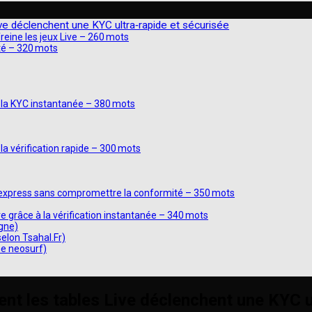
ve déclenchent une KYC ultra‑rapide et sécurisée
freine les jeux Live – 260 mots
ité – 320 mots
 la KYC instantanée – 380 mots
la vérification rapide – 300 mots
C express sans compromettre la conformité – 350 mots
ve grâce à la vérification instantanée – 340 mots
igne)
selon Tsahal.Fr)
ne neosurf)
nt les tables Live déclenchent une KYC u