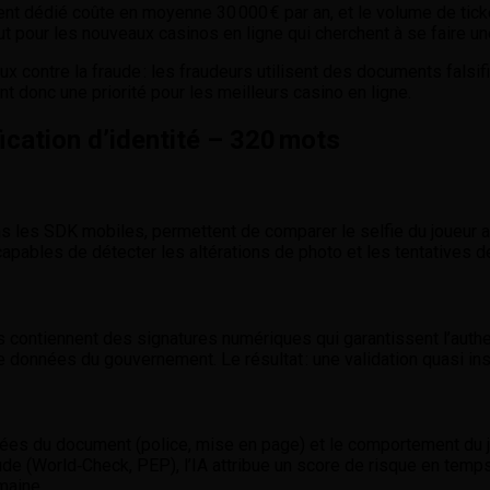
ent dédié coûte en moyenne 30 000 € par an, et le volume de tic
tout pour les nouveaux casinos en ligne qui cherchent à se faire u
eux contre la fraude : les fraudeurs utilisent des documents fals
nt donc une priorité pour les meilleurs casino en ligne.
ication d’identité – 320 mots
dans les SDK mobiles, permettent de comparer le selfie du joueu
pables de détecter les altérations de photo et les tentatives d
contiennent des signatures numériques qui garantissent l’authe
e données du gouvernement. Le résultat : une validation quasi in
es du document (police, mise en page) et le comportement du j
e (World‑Check, PEP), l’IA attribue un score de risque en temps 
maine.