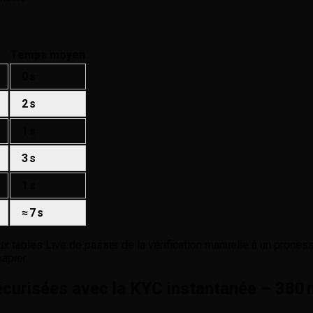
Temps moyen
0 s
2 s
1 s
3 s
1 s
≈ 7 s
 tables Live de passer de la vérification manuelle à un process
apier.
écurisées avec la KYC instantanée – 380