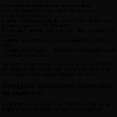
Procedura consigliata per un prelievo veloce
:
1.
Verifica l’identità
– assicurati che tutti i documenti
richiesti siano stati caricati.
2.
Scegli il metodo più rapido
– i portafogli elettronici sono i
più veloci, seguiti da carte di credito.
3.
Inserisci l’importo
– controlla i limiti minimi e massimi per
il prelievo.
4.
Conferma la richiesta
– riceverai una notifica via email o
SMS.
5.
Attendi la conferma
– il tempo medio di elaborazione è di
1‑2 ore per i wallet digitali.
Statistiche recenti mostrano che il 92 % dei prelievi effettuati
con portafogli elettronici su SNAI Casino è completato entro
2 ore, mentre i bonifici bancari richiedono 48‑72 ore.
Consigli per una gestione responsabile
dei pagamenti
Giocare in modo responsabile significa anche saper gestire il
proprio budget. Ecco alcune semplici raccomandazioni: