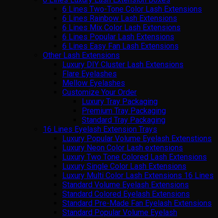
6 Lines Two-Tone Color Lash Extensions
6 Lines Rainbow Lash Extensions
6 Lines Mix Color Lash Extensions
6 Lines Popular Lash Extensions
6 Lines Easy Fan Lash Extensions
Other Lash Extensions
Luxury DIY Cluster Lash Extensions
Flare Eyelashes
Mellow Eyelashes
Customize Your Order
Luxury Tray Packaging
Premium Tray Packaging
Standard Tray Packaging
16 Lines Eyelash Extension Trays
Luxury Popular Volume Eyelash Extenstions
Luxury Neon Color Lash extensions
Luxury Two Tone Colored Lash Extensions
Luxury Single Color Lash Extensions
Luxury Multi Color Lash Extensions 16 Lines
Standard Volume Eyelash Extensions
Standard Colored Eyelash Extensions
Standard Pre-Made Fan Eyelash Extensions
Standard Popular Volume Eyelash