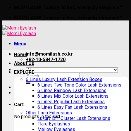
Skip
MOMI LASH! “Luxury lashes, everyday elegance.”
to
MOMI LASH! “Luxury lashes, everyday elegance.”
content
Menu
info@momilash.co.kr
Home
+82-10-5847-1720
About Us
EXPLORE
Search
6 Lines Luxury Lash Extension Boxes
for:
6 Lines Two-Tone Color Lash Extensions
6 Lines Rainbow Lash Extensions
6 Lines Mix Color Lash Extensions
6 Lines Popular Lash Extensions
Cart
6 Lines Easy Fan Lash Extensions
Other Lash Extensions
No products in the cart.
Luxury DIY Cluster Lash Extensions
Flare Eyelashes
Mellow Eyelashes