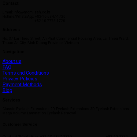
Contact
Email: info@momilash.co.kr
Hotline/WhatsApp: +82-10-5847-1720
+82-10-7775-1720
Address
No. 37 Lai Thieu Street, An Phat Commercial Housing Area, Lai Thieu Ward,
Thuan An City, Binh Duong Province, Vietnam
Navigation
About us
FAQ
Terms and Conditions
Privacy Policies
Payment Methods
Blog
Services
Classic Eyelash Extensions 2D Eyelash Extensions 3D Eyelash Extensions
Mega Volume Lamination Eyelash Removal
Customer Service
Contact/WhatsApp: +82-10-5847-1720
+82-10-7775-