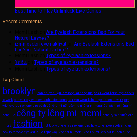
Aug
Best Time to Play Unlimluck Live Games
Recent Comments
Momi Lash
on
Are Eyelash Extensions Bad For Your
Natural Lashes?
izmir evden eve nakliyat
on
Are Eyelash Extensions Bad
For Your Natural Lashes?
Momi Lash
on
Types of eyelash extensions?
โดจิน
on
Types of eyelash extensions?
Momi Lash
on
Types of eyelash extensions?
Tag Cloud
brooklyn
bán nguyên liệu làm lông mi hàng lùa
can i wear false eyelashes
to work
can you cry with eyelash extensions
can you wear false eyelashes to work
cry
with eyelash extensions
cách gỡ lông mi nối
cách làm lông mi hàng lùa
cách nối lông mi
công ty lông mi momi
hàng lùa
công ty sản xuất lông
fashion
mi giả
hot tub with eyelash extensions
how to remove eyelash glue
how to remove eyelash glue right way
keo noi mi momi
keo nối mi
keo nối mi hàn quốc