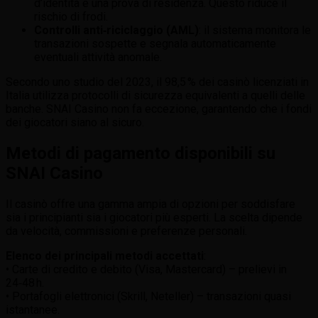
d’identità e una prova di residenza. Questo riduce il
rischio di frodi.
Controlli anti‑riciclaggio (AML)
: il sistema monitora le
transazioni sospette e segnala automaticamente
eventuali attività anomale.
Secondo uno studio del 2023, il 98,5 % dei casinò licenziati in
Italia utilizza protocolli di sicurezza equivalenti a quelli delle
banche. SNAI Casino non fa eccezione, garantendo che i fondi
dei giocatori siano al sicuro.
Metodi di pagamento disponibili su
SNAI Casino
Il casinò offre una gamma ampia di opzioni per soddisfare
sia i principianti sia i giocatori più esperti. La scelta dipende
da velocità, commissioni e preferenze personali.
Elenco dei principali metodi accettati
:
• Carte di credito e debito (Visa, Mastercard) – prelievi in
24‑48 h.
• Portafogli elettronici (Skrill, Neteller) – transazioni quasi
istantanee.