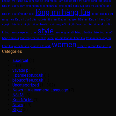
keo nối mi không cay
làm sao để lông mi dài
làm sao để lông mi dài và cong
làm sao để
lông mi dài và dày
lông mi giá sỉ bình dương
lông mi giả hàng lùa
lông mi giả tiếng anh
lông mi hàng lùa
lông mi giả tiếng anh là gì
mi nối bao lâu thì
rụng
mua lông mi giả ở đâu
nguyên liệu làm lông mi
nguyên liệu làm lông mi hàng lùa
nguyên liệu làm mi giả
nối mi bao lâu mới rụng
nối mi giữ được bao lâu
nối mi được lâu
style
không
remove eyelash glue
tháo lông mi nối bằng dầu dừa
tháo lông mi nối
bằng dầu ôliu
tháo lông mi nối bằng nước
tóc làm lông mi hàng lùa
tóc màu làm lông mi
women
hàng lùa
wear false eyelashes to work
xưởng gia công lông mi giả
Categories
supercat
(1)
–
(1)
vavada pl
(1)
lizjamieson.co.uk
(1)
bijoucoffee.co.uk
(1)
Uncategorized
(11,302)
News – Vietnamese Language
(7)
Nối Mi
(3)
Keo Nối Mi
(1)
News
(29)
Style
(5)