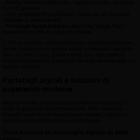
• Bonifico bancario tradizionale – tempi più lunghi, ma senza
costi di gestione.
• Carte prepagate (Paysafecard) – ideale per chi non vuole
collegare un conto bancario.
•
Portafogli digitali integrati
(Apple Pay, Google Pay) –
massima comodità su dispositivi mobile.
Il 78 % dei giocatori italiani preferisce i portafogli elettronici
perché consentono di giocare senza condividere i dati della
carta. Su SNAI Casino, questi metodi sono supportati da
un’interfaccia intuitiva, disponibile sia nella versione web che
nell’app dedicata.
Portafogli digitali e soluzioni di
pagamento moderne
Negli ultimi anni, i portafogli digitali hanno rivoluzionato il
modo di gestire le scommesse online. SNAI Casino ha
integrato le più recenti tecnologie per rendere i depositi e i
prelievi semplici come inviare un messaggio.
Come funziona un portafoglio digitale su SNAI
Casino