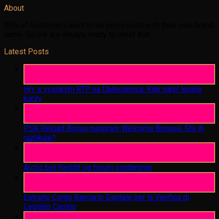
About
90% of customers want to be processed with their own brand
name. So we are always ready to meet that.
Latest Posts
06
Aug
Hry s vysokým RTP na Obleciemsa: Kde nájsť lepšie
kurzy
06
Aug
PSK Reload Bonus naspram Welcome Bonusa: Što ih
razlikuje?
06
Aug
Arctic bet Reddit og forum omdømme
06
Aug
Estratto Conto Bancario Digitale per la Verifica di
Legiano Casino
05