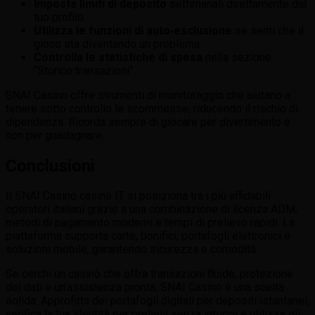
Imposta limiti di deposito
settimanali direttamente dal
tuo profilo.
Utilizza le funzioni di auto‑esclusione
se senti che il
gioco sta diventando un problema.
Controlla le statistiche di spesa
nella sezione
“Storico transazioni”.
SNAI Casino offre strumenti di monitoraggio che aiutano a
tenere sotto controllo le scommesse, riducendo il rischio di
dipendenza. Ricorda sempre di giocare per divertimento e
non per guadagnare.
Conclusioni
Il SNAI Casino casinò IT si posiziona tra i più affidabili
operatori italiani grazie a una combinazione di licenza ADM,
metodi di pagamento moderni e tempi di prelievo rapidi. La
piattaforma supporta carte, bonifici, portafogli elettronici e
soluzioni mobile, garantendo sicurezza e comodità.
Se cerchi un casinò che offra transazioni fluide, protezione
dei dati e un’assistenza pronta, SNAI Casino è una scelta
solida. Approfitta dei portafogli digitali per depositi istantanei,
verifica la tua identità per prelievi senza intoppi e utilizza gli