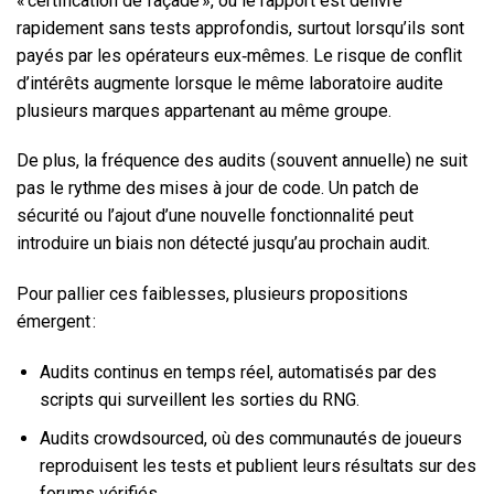
« certification de façade », où le rapport est délivré
rapidement sans tests approfondis, surtout lorsqu’ils sont
payés par les opérateurs eux‑mêmes. Le risque de conflit
d’intérêts augmente lorsque le même laboratoire audite
plusieurs marques appartenant au même groupe.
De plus, la fréquence des audits (souvent annuelle) ne suit
pas le rythme des mises à jour de code. Un patch de
sécurité ou l’ajout d’une nouvelle fonctionnalité peut
introduire un biais non détecté jusqu’au prochain audit.
Pour pallier ces faiblesses, plusieurs propositions
émergent :
Audits continus en temps réel, automatisés par des
scripts qui surveillent les sorties du RNG.
Audits crowdsourced, où des communautés de joueurs
reproduisent les tests et publient leurs résultats sur des
forums vérifiés.