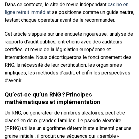
Dans ce contexte, le site de revue indépendant
casino en
ligne retrait immédiat
se positionne comme un guide neutre,
testant chaque opérateur avant de le recommander.
Cet article s’appuie sur une enquête rigoureuse : analyse de
rapports d’audit publics, entretiens avec des auditeurs
certifiés, et revue de la législation européenne et
internationale. Nous décortiquerons le fonctionnement des
RNG, la nécessité de leur certification, les organismes
impliqués, les méthodes d’audit, et enfin les perspectives
d’avenir.
Qu’est‑ce qu’un RNG ? Principes
mathématiques et implémentation
Un RNG, ou générateur de nombres aléatoires, peut être
classé en deux grandes familles. Le pseudo‑aléatoire
(PRNG) utilise un algorithme déterministe alimenté par une
graine initiale ; il produit une séquence qui « semble »