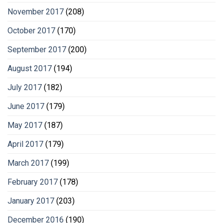
November 2017
(208)
October 2017
(170)
September 2017
(200)
August 2017
(194)
July 2017
(182)
June 2017
(179)
May 2017
(187)
April 2017
(179)
March 2017
(199)
February 2017
(178)
January 2017
(203)
December 2016
(190)