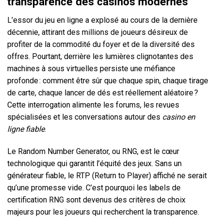
transparence des casinos modernes
L’essor du jeu en ligne a explosé au cours de la dernière
décennie, attirant des millions de joueurs désireux de
profiter de la commodité du foyer et de la diversité des
offres. Pourtant, derrière les lumières clignotantes des
machines à sous virtuelles persiste une méfiance
profonde : comment être sûr que chaque spin, chaque tirage
de carte, chaque lancer de dés est réellement aléatoire ?
Cette interrogation alimente les forums, les revues
spécialisées et les conversations autour des
casino en
ligne fiable
.
Le Random Number Generator, ou RNG, est le cœur
technologique qui garantit l’équité des jeux. Sans un
générateur fiable, le RTP (Return to Player) affiché ne serait
qu’une promesse vide. C’est pourquoi les labels de
certification RNG sont devenus des critères de choix
majeurs pour les joueurs qui recherchent la transparence.