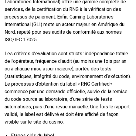
Laboratories International) offre une gamme complète de
services, de la certification du RNG à la vérification des
processus de paiement. Enfin, Gaming Laboratories
International (GLI) reste un acteur majeur en Amérique du
Nord, réputé pour ses audits de conformité aux normes
ISO/IEC 17025.
Les critères d’évaluation sont stricts : indépendance totale
de l’opérateur, fréquence d’audit (au moins une fois par an
ou à chaque mise à jour majeure), portée des tests
(statistiques, intégrité du code, environnement d’exécution).
Le processus d’obtention du label « RNG Certified »
commence par une demande officielle, suivie de la remise
du code source au laboratoire, d’une série de tests
automatisés, puis d’une revue manuelle. Une fois le rapport
validé, le label est délivré et doit être affiché de façon
visible sur le site du casino.
Étapes clés du label :