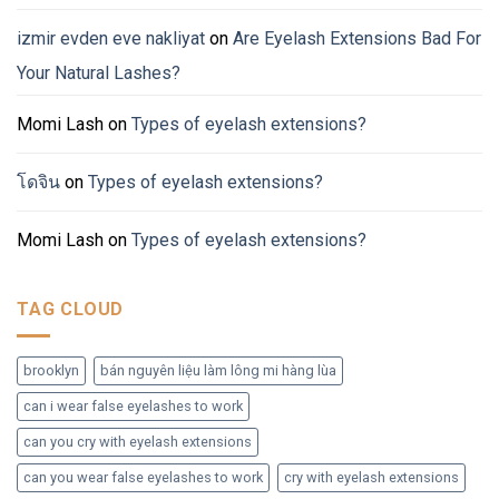
izmir evden eve nakliyat
on
Are Eyelash Extensions Bad For
Your Natural Lashes?
Momi Lash
on
Types of eyelash extensions?
โดจิน
on
Types of eyelash extensions?
Momi Lash
on
Types of eyelash extensions?
TAG CLOUD
brooklyn
bán nguyên liệu làm lông mi hàng lùa
can i wear false eyelashes to work
can you cry with eyelash extensions
can you wear false eyelashes to work
cry with eyelash extensions