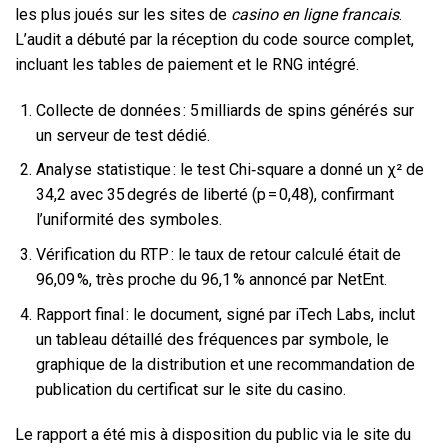
les plus joués sur les sites de
casino en ligne francais
.
L’audit a débuté par la réception du code source complet,
incluant les tables de paiement et le RNG intégré.
Collecte de données : 5 milliards de spins générés sur
un serveur de test dédié.
Analyse statistique : le test Chi‑square a donné un χ² de
34,2 avec 35 degrés de liberté (p = 0,48), confirmant
l’uniformité des symboles.
Vérification du RTP : le taux de retour calculé était de
96,09 %, très proche du 96,1 % annoncé par NetEnt.
Rapport final : le document, signé par iTech Labs, inclut
un tableau détaillé des fréquences par symbole, le
graphique de la distribution et une recommandation de
publication du certificat sur le site du casino.
Le rapport a été mis à disposition du public via le site du