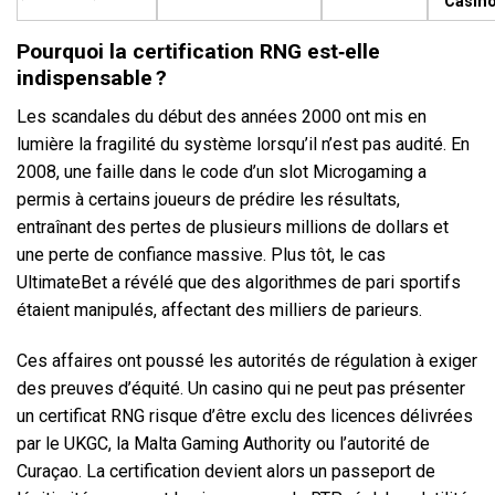
Casin
Pourquoi la certification RNG est‑elle
indispensable ?
Les scandales du début des années 2000 ont mis en
lumière la fragilité du système lorsqu’il n’est pas audité. En
2008, une faille dans le code d’un slot Microgaming a
permis à certains joueurs de prédire les résultats,
entraînant des pertes de plusieurs millions de dollars et
une perte de confiance massive. Plus tôt, le cas
UltimateBet a révélé que des algorithmes de pari sportifs
étaient manipulés, affectant des milliers de parieurs.
Ces affaires ont poussé les autorités de régulation à exiger
des preuves d’équité. Un casino qui ne peut pas présenter
un certificat RNG risque d’être exclu des licences délivrées
par le UKGC, la Malta Gaming Authority ou l’autorité de
Curaçao. La certification devient alors un passeport de