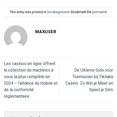
This entry was posted in
Uncategorized
. Bookmark the
permalink
.
MAXUSER
Les casinos en ligne offrent
la collection de machines à
De Ultieme Gids voor
sous la plus complète en
Toernooien bij Tikitaka
2024 – l’alliance du mobile et
Casino: Zo Win je Meer en
de la conformité
Speel je Slim
réglementaire