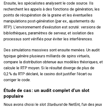
Ensuite, les spécialistes analysent le code source. Ils
recherchent les appels à des fonctions de génération, les
points de récupération de la graine et les éventuelles
manipulations post‑génération (par ex., ajustements du
RTP). L’environnement d’exécution est scruté : versions de
bibliothèques, paramètres de serveur, et isolation des
processus sont vérifiés pour éviter les interférences.
Des simulations massives sont ensuite menées. Un audit
typique génère plusieurs milliards de spins virtuels,
compare la distribution obtenue aux modèles théoriques, et
calcule le RTP moyen. Si le résultat diverge de plus de
0,2 % du RTP déclaré, le casino doit justifier l’écart ou
corriger le code.
Étude de cas : un audit complet d’un slot
populaire
Nous avons choisi le slot
Starburst
de NetEnt, l’un des jeux