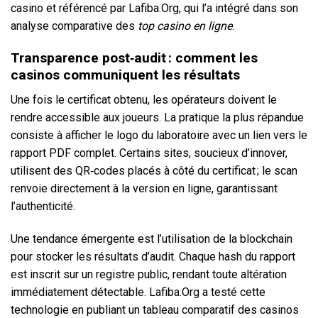
casino et référencé par Lafiba.Org, qui l’a intégré dans son
analyse comparative des
top casino en ligne
.
Transparence post‑audit : comment les
casinos communiquent les résultats
Une fois le certificat obtenu, les opérateurs doivent le
rendre accessible aux joueurs. La pratique la plus répandue
consiste à afficher le logo du laboratoire avec un lien vers le
rapport PDF complet. Certains sites, soucieux d’innover,
utilisent des QR‑codes placés à côté du certificat ; le scan
renvoie directement à la version en ligne, garantissant
l’authenticité.
Une tendance émergente est l’utilisation de la blockchain
pour stocker les résultats d’audit. Chaque hash du rapport
est inscrit sur un registre public, rendant toute altération
immédiatement détectable. Lafiba.Org a testé cette
technologie en publiant un tableau comparatif des casinos