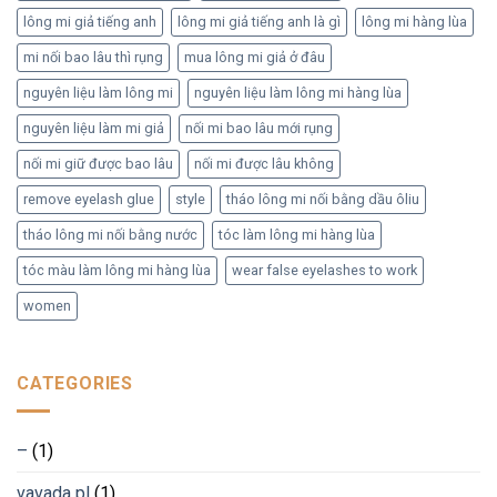
lông mi giả tiếng anh
lông mi giả tiếng anh là gì
lông mi hàng lùa
mi nối bao lâu thì rụng
mua lông mi giả ở đâu
nguyên liệu làm lông mi
nguyên liệu làm lông mi hàng lùa
nguyên liệu làm mi giả
nối mi bao lâu mới rụng
nối mi giữ được bao lâu
nối mi được lâu không
remove eyelash glue
style
tháo lông mi nối bằng dầu ôliu
tháo lông mi nối bằng nước
tóc làm lông mi hàng lùa
tóc màu làm lông mi hàng lùa
wear false eyelashes to work
women
CATEGORIES
–
(1)
vavada pl
(1)