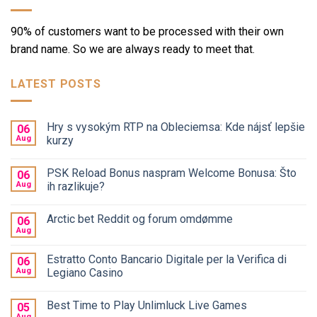
90% of customers want to be processed with their own
brand name. So we are always ready to meet that.
LATEST POSTS
Hry s vysokým RTP na Obleciemsa: Kde nájsť lepšie
06
Aug
kurzy
PSK Reload Bonus naspram Welcome Bonusa: Što
06
Aug
ih razlikuje?
Arctic bet Reddit og forum omdømme
06
Aug
Estratto Conto Bancario Digitale per la Verifica di
06
Aug
Legiano Casino
Best Time to Play Unlimluck Live Games
05
Aug