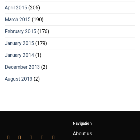
April 2015
(205)
March 2015
(190)
February 2015
(176)
January 2015
(179)
January 2014
(1)
December 2013
(2)
August 2013
(2)
Navigation
About us