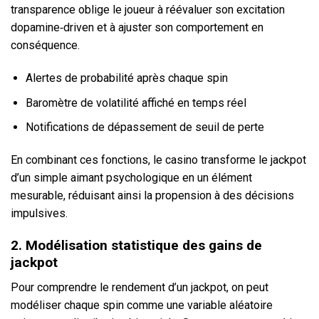
transparence oblige le joueur à réévaluer son excitation
dopamine‑driven et à ajuster son comportement en
conséquence.
Alertes de probabilité après chaque spin
Baromètre de volatilité affiché en temps réel
Notifications de dépassement de seuil de perte
En combinant ces fonctions, le casino transforme le jackpot
d’un simple aimant psychologique en un élément
mesurable, réduisant ainsi la propension à des décisions
impulsives.
2. Modélisation statistique des gains de
jackpot
Pour comprendre le rendement d’un jackpot, on peut
modéliser chaque spin comme une variable aléatoire