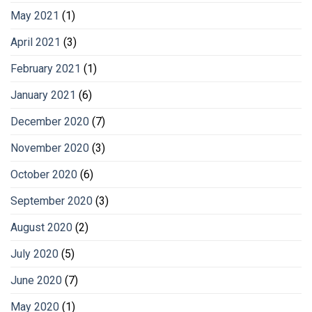
May 2021
(1)
April 2021
(3)
February 2021
(1)
January 2021
(6)
December 2020
(7)
November 2020
(3)
October 2020
(6)
September 2020
(3)
August 2020
(2)
July 2020
(5)
June 2020
(7)
May 2020
(1)