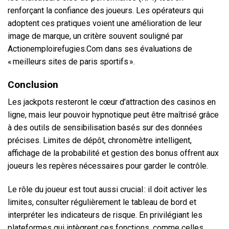
renforçant la confiance des joueurs. Les opérateurs qui
adoptent ces pratiques voient une amélioration de leur
image de marque, un critère souvent souligné par
Actionemploirefugies.Com dans ses évaluations de
« meilleurs sites de paris sportifs ».
Conclusion
Les jackpots resteront le cœur d’attraction des casinos en
ligne, mais leur pouvoir hypnotique peut être maîtrisé grâce
à des outils de sensibilisation basés sur des données
précises. Limites de dépôt, chronomètre intelligent,
affichage de la probabilité et gestion des bonus offrent aux
joueurs les repères nécessaires pour garder le contrôle.
Le rôle du joueur est tout aussi crucial : il doit activer les
limites, consulter régulièrement le tableau de bord et
interpréter les indicateurs de risque. En privilégiant les
plateformes qui intègrent ces fonctions, comme celles