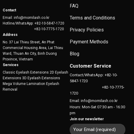
FAQ
Contact
Terms and Conditions
Email: info@momilash.co.kr
Hotline/WhatsApp: +82-10-5847-1720
+82-10-7775-1720
Privacy Policies
Address
Payment Methods
No. 37 Lai Thieu Street, An Phat
Commercial Housing Area, Lai Thieu
Blog
Ward, Thuan An City, Binh Duong
Province, Vietnam
Services
Customer Service
Classic Eyelash Extensions 2D Eyelash
Contact/WhatsApp: +82-10-
Extensions 3D Eyelash Extensions
5847-1720
Mega Volume Lamination Eyelash
+82-10-7775-
Removal
1720
Email: info@momilash.co.kr
Hours: Mon-Sat 07:30 am - 16:30
pm
Join our newsletter