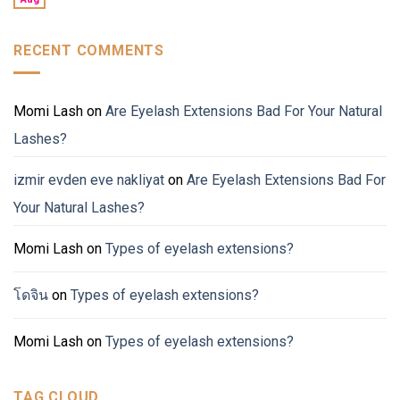
RECENT COMMENTS
Momi Lash
on
Are Eyelash Extensions Bad For Your Natural
Lashes?
izmir evden eve nakliyat
on
Are Eyelash Extensions Bad For
Your Natural Lashes?
Momi Lash
on
Types of eyelash extensions?
โดจิน
on
Types of eyelash extensions?
Momi Lash
on
Types of eyelash extensions?
TAG CLOUD