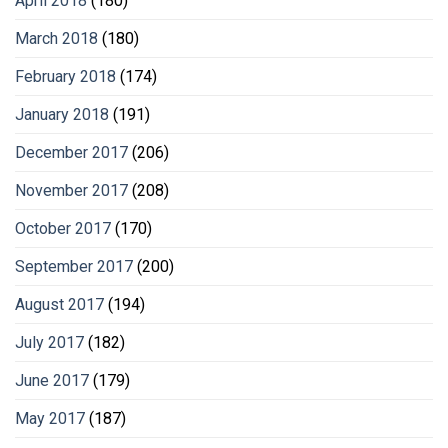
April 2018
(180)
March 2018
(180)
February 2018
(174)
January 2018
(191)
December 2017
(206)
November 2017
(208)
October 2017
(170)
September 2017
(200)
August 2017
(194)
July 2017
(182)
June 2017
(179)
May 2017
(187)