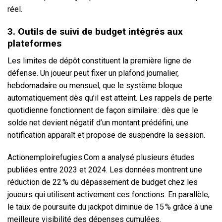
réel.
3. Outils de suivi de budget intégrés aux
plateformes
Les limites de dépôt constituent la première ligne de
défense. Un joueur peut fixer un plafond journalier,
hebdomadaire ou mensuel, que le système bloque
automatiquement dès qu’il est atteint. Les rappels de perte
quotidienne fonctionnent de façon similaire : dès que le
solde net devient négatif d’un montant prédéfini, une
notification apparaît et propose de suspendre la session.
Actionemploirefugies.Com a analysé plusieurs études
publiées entre 2023 et 2024. Les données montrent une
réduction de 22 % du dépassement de budget chez les
joueurs qui utilisent activement ces fonctions. En parallèle,
le taux de poursuite du jackpot diminue de 15 % grâce à une
meilleure visibilité des dépenses cumulées.