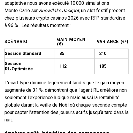
adaptative nous avons exécuté 10 000 simulations
Monte‑Carlo sur
Snowflake Jackpot
, un slot festif présent
chez plusieurs crypto casinos 2026 avec RTP standardisé
à 96 % . Les résultats montrent :
GAIN MOYEN
SCÉNARIO
VARIANCE (€²)
(€)
Session Standard
85
210
Session
112
185
RL‑optimisée
L’écart type diminue légèrement tandis que le gain moyen
augmente de 31 %, démontrant que l’agent RL améliore non
seulement l’expérience ludique mais aussi la rentabilité
globale durant la veille de Noël où chaque seconde compte
pour capter l’attention des joueurs actifs jusqu’à tard dans la
nuit.