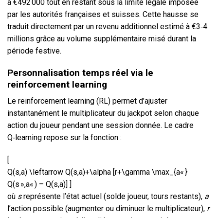
à €492 000 tout en restant sous la limite légale imposée
par les autorités françaises et suisses. Cette hausse se
traduit directement par un revenu additionnel estimé à €3‑4
millions grâce au volume supplémentaire misé durant la
période festive.
Personnalisation temps réel via le
reinforcement learning
Le reinforcement learning (RL) permet d’ajuster
instantanément le multiplicateur du jackpot selon chaque
action du joueur pendant une session donnée. Le cadre
Q‑learning repose sur la fonction :
[
Q(s,a) \leftarrow Q(s,a)+\alpha [r+\gamma \max_{a« }
Q(s »,a« ) – Q(s,a)] ]
où
s
représente l’état actuel (solde joueur, tours restants),
a
l’action possible (augmenter ou diminuer le multiplicateur),
r