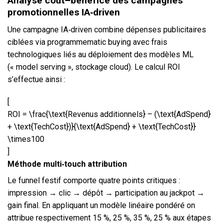
Analyse coût–bénéfice des campagnes
promotionnelles IA‑driven
Une campagne IA‑driven combine dépenses publicitaires
ciblées via programmematic buying avec frais
technologiques liés au déploiement des modèles ML
(« model serving », stockage cloud). Le calcul ROI
s’effectue ainsi :
[
ROI = \frac{\text{Revenus additionnels} – (\text{AdSpend}
+ \text{TechCost})}{\text{AdSpend} + \text{TechCost}}
\times100
]
Méthode multi‑touch attribution
Le funnel festif comporte quatre points critiques :
impression → clic → dépôt → participation au jackpot →
gain final. En appliquant un modèle linéaire pondéré on
attribue respectivement 15 %, 25 %, 35 %, 25 % aux étapes