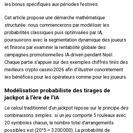
les bonus spécifiques aux périodes festives.
Cet article propose une démarche mathématique
structurée : nous commencerons par modéliser les
probabilités classiques puis optimisées par IA,
poursuivrons avec la segmentation dynamique des joueurs
et finirons par examiner la rentabilité globale des
campagnes promotionnelles IA‑driven pendant Noël.
Chaque partie s’appuie sur des exemples chiffrés tirés des
meilleurs crypto casino 2026 afin d’illustrer concrètement
les bénéfices pour les opérateurs comme pour les joueurs.
Modélisation probabiliste des tirages de
jackpot à l’ère de l’IA
Le calcul traditionnel d’un jackpot repose sur le principe des
combinaisons simples : si un jeu comporte 5 rouleaux avec
20 symboles chacun, le nombre total d’arrangements
possibles est (20^5 = 3 200 000). La probabilité de