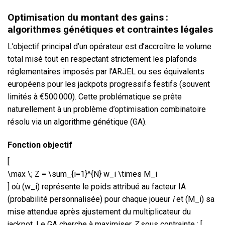
Optimisation du montant des gains :
algorithmes génétiques et contraintes légales
L’objectif principal d’un opérateur est d’accroître le volume
total misé tout en respectant strictement les plafonds
réglementaires imposés par l’ARJEL ou ses équivalents
européens pour les jackpots progressifs festifs (souvent
limités à €500 000). Cette problématique se prête
naturellement à un problème d’optimisation combinatoire
résolu via un algorithme génétique (GA).
Fonction objectif
[
\max \; Z = \sum_{i=1}^{N} w_i \times M_i
] où (w_i) représente le poids attribué au facteur IA
(probabilité personnalisée) pour chaque joueur
i
et (M_i) sa
mise attendue après ajustement du multiplicateur du
jackpot. Le GA cherche à maximiser
Z
sous contrainte :
[