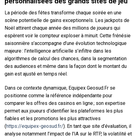
personnalisées des grands sites de jeu
La période des fêtes transforme chaque soirée en une
scène potentielle de gains exceptionnels. Les jackpots de
Noël attirent chaque année des millions de joueurs qui
espèrent voir le compteur exploser à minuit. Cette frénésie
saisonnière s’accompagne d’une évolution technologique
majeure : l’intelligence artificielle s’infiltre dans les
algorithmes de calcul des chances, dans la segmentation
des audiences et même dans la façon dont le montant du
gain est ajusté en temps réel.
Dans ce contexte dynamique, Equipex Geosud.Fr se
positionne comme la référence indépendante pour
comparer les offres des casinos en ligne ; son expertise
permet aux joueurs d’identifier les plateformes les plus
fiables et les promotions les plus attractives
(
https://equipex-geosud.fr/
). En tant que site d’évaluation, il
analyse notamment l’impact de l’IA sur le RTP, la volatilité et