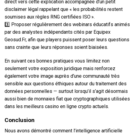
direct vers cette explication accompagnée d’un petit
disclaimer légal rappelant que « les probabilités restent
soumises aux règles RNG certifiées ISO ».
3️⃣ Proposer régulièrement des webinars éducatifs animés
par des analystes indépendants cités par Equipex
Geosud.Fr, afin que players puissent poser leurs questions
sans crainte que leurs réponses soient biaisées.
En suivant ces bonnes pratiques vous limitez non
seulement votre exposition juridique mais renforcez
également votre image auprès d’une communauté très
sensible aux questions éthiques autour du traitement des
données personnelles — surtout lorsqu’il s’agit désormais
aussi bien de monnaies fiat que cryptographiques utilisées
dans les meilleurs casino en ligne crypto actuels.​
Conclusion
Nous avons démontré comment l’intelligence artificielle