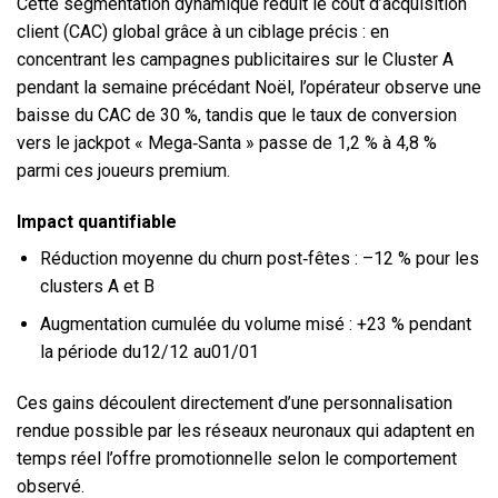
Cette segmentation dynamique réduit le coût d’acquisition
client (CAC) global grâce à un ciblage précis : en
concentrant les campagnes publicitaires sur le Cluster A
pendant la semaine précédant Noël, l’opérateur observe une
baisse du CAC de 30 %, tandis que le taux de conversion
vers le jackpot « Mega‑Santa » passe de 1,2 % à 4,8 %
parmi ces joueurs premium.
Impact quantifiable
Réduction moyenne du churn post‑fêtes : –12 % pour les
clusters A et B
Augmentation cumulée du volume misé : +23 % pendant
la période du12/12 au01/01
Ces gains découlent directement d’une personnalisation
rendue possible par les réseaux neuronaux qui adaptent en
temps réel l’offre promotionnelle selon le comportement
observé.