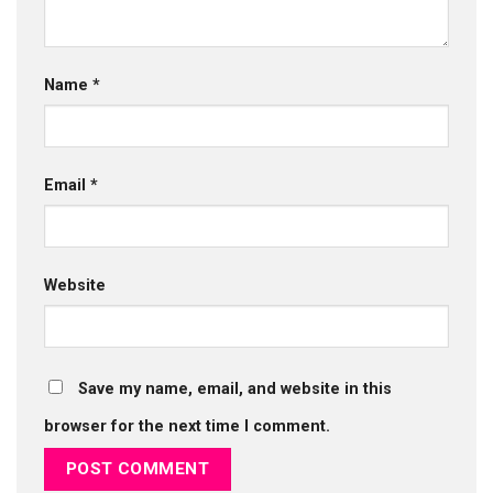
Name
*
Email
*
Website
Save my name, email, and website in this
browser for the next time I comment.