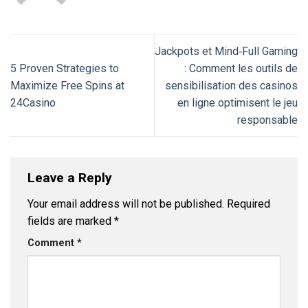
Jackpots et Mind‑Full Gaming
5 Proven Strategies to
: Comment les outils de
Maximize Free Spins at
sensibilisation des casinos
24Casino
en ligne optimisent le jeu
responsable
Leave a Reply
Your email address will not be published.
Required
fields are marked
*
Comment
*