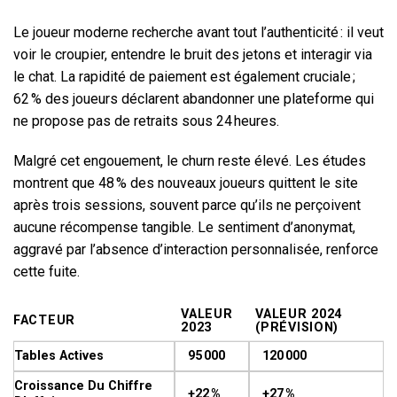
Le joueur moderne recherche avant tout l’authenticité : il veut
voir le croupier, entendre le bruit des jetons et interagir via
le chat. La rapidité de paiement est également cruciale ;
62 % des joueurs déclarent abandonner une plateforme qui
ne propose pas de retraits sous 24 heures.
Malgré cet engouement, le churn reste élevé. Les études
montrent que 48 % des nouveaux joueurs quittent le site
après trois sessions, souvent parce qu’ils ne perçoivent
aucune récompense tangible. Le sentiment d’anonymat,
aggravé par l’absence d’interaction personnalisée, renforce
cette fuite.
VALEUR
VALEUR 2024
FACTEUR
2023
(PRÉVISION)
Tables Actives
95 000
120 000
Croissance Du Chiffre
+22 %
+27 %