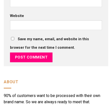
Website
Save my name, email, and website in this
browser for the next time I comment.
ABOUT
90% of customers want to be processed with their own
brand name. So we are always ready to meet that.