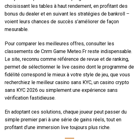
choisissant les tables à haut rendement, en profitant des
bonus du dealer et en suivant les stratégies de bankroll –
voient leurs chances de succès s’améliorer de façon
mesurable.
Pour comparer les meilleures offres, consulter les
classements de Cnrm Game Meteo.Fr reste indispensable.
Le site, reconnu comme référence de revue et de ranking,
permet de sélectionner le live casino dont le programme de
fidélité correspond le mieux à votre style de jeu, que vous
recherchiez le meilleur casino sans KYC, un casino crypto
sans KYC 2026 ou simplement une expérience sans
vérification fastidieuse.
En adoptant ces solutions, chaque joueur peut passer du
simple premier pari à une série de gains réels, tout en
profitant d’une immersion live toujours plus riche.