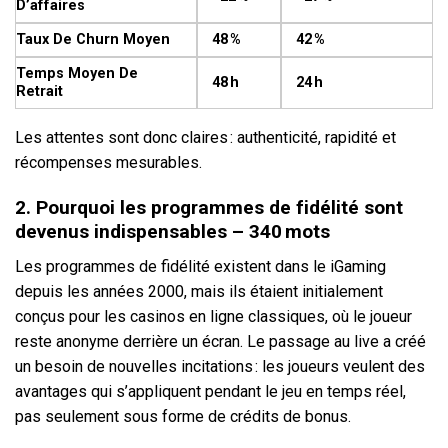
D’affaires
Taux De Churn Moyen
48 %
42 %
Temps Moyen De
48 H
24 H
Retrait
Les attentes sont donc claires : authenticité, rapidité et
récompenses mesurables.
2. Pourquoi les programmes de fidélité sont
devenus indispensables – 340 mots
Les programmes de fidélité existent dans le iGaming
depuis les années 2000, mais ils étaient initialement
conçus pour les casinos en ligne classiques, où le joueur
reste anonyme derrière un écran. Le passage au live a créé
un besoin de nouvelles incitations : les joueurs veulent des
avantages qui s’appliquent pendant le jeu en temps réel,
pas seulement sous forme de crédits de bonus.