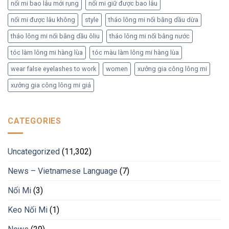
nối mi bao lâu mới rụng
nối mi giữ được bao lâu
nối mi được lâu không
style
tháo lông mi nối bằng dầu dừa
tháo lông mi nối bằng dầu ôliu
tháo lông mi nối bằng nước
tóc làm lông mi hàng lùa
tóc màu làm lông mi hàng lùa
wear false eyelashes to work
women
xưởng gia công lông mi
xưởng gia công lông mi giả
CATEGORIES
Uncategorized
(11,302)
News – Vietnamese Language
(7)
Nối Mi
(3)
Keo Nối Mi
(1)