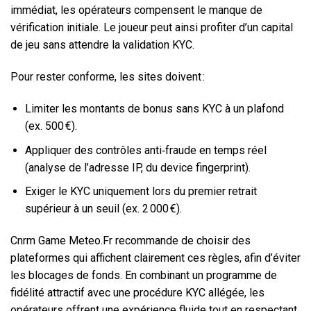
immédiat, les opérateurs compensent le manque de
vérification initiale. Le joueur peut ainsi profiter d’un capital
de jeu sans attendre la validation KYC.
Pour rester conforme, les sites doivent :
Limiter les montants de bonus sans KYC à un plafond
(ex. 500 €).
Appliquer des contrôles anti‑fraude en temps réel
(analyse de l’adresse IP, du device fingerprint).
Exiger le KYC uniquement lors du premier retrait
supérieur à un seuil (ex. 2 000 €).
Cnrm Game Meteo.Fr recommande de choisir des
plateformes qui affichent clairement ces règles, afin d’éviter
les blocages de fonds. En combinant un programme de
fidélité attractif avec une procédure KYC allégée, les
opérateurs offrent une expérience fluide tout en respectant