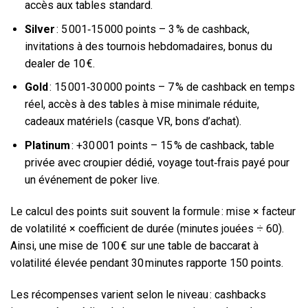
accès aux tables standard.
Silver
: 5 001‑15 000 points – 3 % de cashback,
invitations à des tournois hebdomadaires, bonus du
dealer de 10 €.
Gold
: 15 001‑30 000 points – 7 % de cashback en temps
réel, accès à des tables à mise minimale réduite,
cadeaux matériels (casque VR, bons d’achat).
Platinum
: +30 001 points – 15 % de cashback, table
privée avec croupier dédié, voyage tout‑frais payé pour
un événement de poker live.
Le calcul des points suit souvent la formule : mise × facteur
de volatilité × coefficient de durée (minutes jouées ÷ 60).
Ainsi, une mise de 100 € sur une table de baccarat à
volatilité élevée pendant 30 minutes rapporte 150 points.
Les récompenses varient selon le niveau : cashbacks