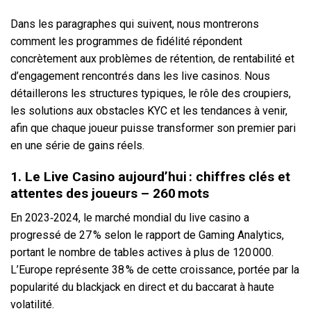
Dans les paragraphes qui suivent, nous montrerons
comment les programmes de fidélité répondent
concrètement aux problèmes de rétention, de rentabilité et
d’engagement rencontrés dans les live casinos. Nous
détaillerons les structures typiques, le rôle des croupiers,
les solutions aux obstacles KYC et les tendances à venir,
afin que chaque joueur puisse transformer son premier pari
en une série de gains réels.
1. Le Live Casino aujourd’hui : chiffres clés et
attentes des joueurs – 260 mots
En 2023‑2024, le marché mondial du live casino a
progressé de 27 % selon le rapport de Gaming Analytics,
portant le nombre de tables actives à plus de 120 000.
L’Europe représente 38 % de cette croissance, portée par la
popularité du blackjack en direct et du baccarat à haute
volatilité.